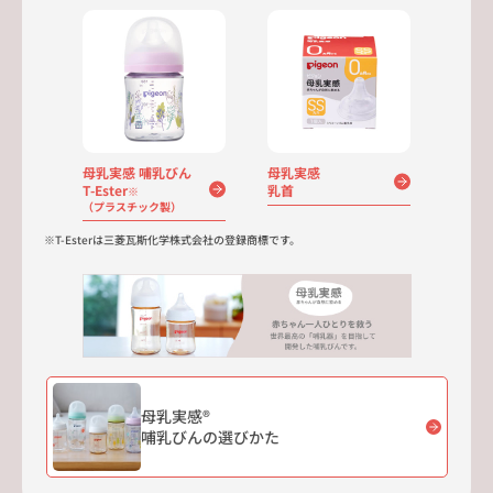
母乳実感 哺乳びん
母乳実感
T-Ester
乳首
※
（プラスチック製）
※T-Esterは三菱瓦斯化学株式会社の登録商標です。
母乳実感®
哺乳びんの選びかた