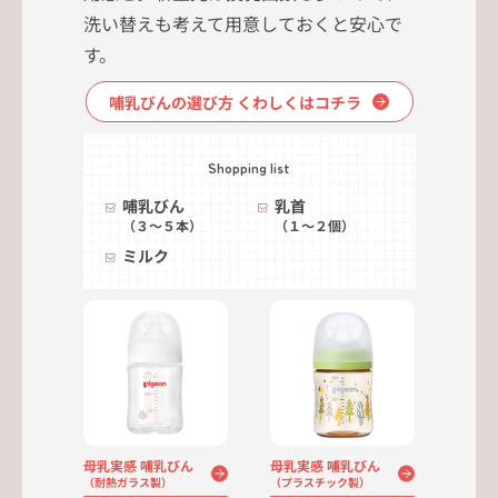
洗い替えも考えて用意しておくと安心で
す。
哺乳びんの選び方 くわしくはコチラ
Shopping list
哺乳びん
乳首
（３～５本）
（１～２個）
ミルク
母乳実感 哺乳びん
母乳実感 哺乳びん
（耐熱ガラス製）
（プラスチック製）