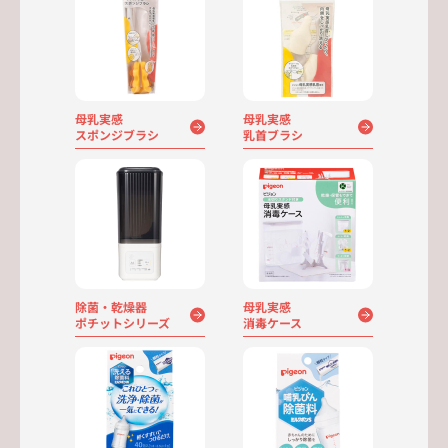
母乳実感
母乳実感
スポンジブラシ
乳首ブラシ
除菌・乾燥器
母乳実感
ポチットシリーズ
消毒ケース