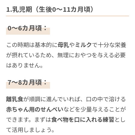
1.乳児期（生後0～11カ月頃）
0～6カ月頃：
この時期は基本的に
母乳
や
ミルク
で十分な栄養
が摂れているため、無理におやつを与える必要
はありません。
7～8カ月頃：
離乳食
が順調に進んでいれば、口の中で溶ける
赤ちゃん用のせんべい
などを少量与えることが
できます。まずは
食べ物を口に入れる練習
とし
て活用しましょう。