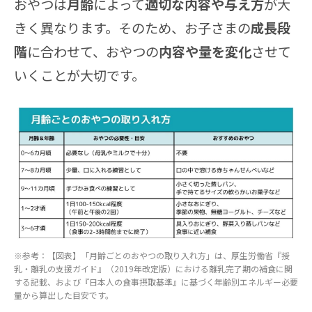
おやつは
月齢
によって
適切な内容や与え方
が大
きく異なります。そのため、お子さまの
成長段
階
に合わせて、おやつの
内容や量を変化
させて
いくことが大切です。
※参考：【図表】「月齢ごとのおやつの取り入れ方」は、厚生労働省『授
乳・離乳の支援ガイド』（2019年改定版）における離乳完了期の補食に関
する記載、および『日本人の食事摂取基準』に基づく年齢別エネルギー必要
量から算出した目安です。