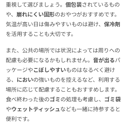
重視して選びましょう。
個包装
されているもの
や、
崩れにくい固形
のおやつがおすすめです。
気温が高い日は傷みやすいものは避け、
保冷剤
を活用することも大切です。
また、公共の場所では状況によっては周りへの
配慮も必要になるかもしれません。
音が出る
パ
ッケージや
こぼしやすい
ものはなるべく避け
る、
におい
の強いものを控えるなど、利用する
場所に応じて配慮することもおすすめします。
食べ終わった後の
ゴミ
の処理も考慮し、
ゴミ袋
や
ウェットティッシュ
なども一緒に持参すると
便利です。