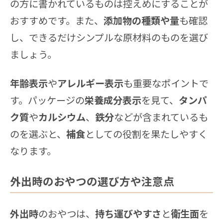
の方に書かれているものは控えめにすることが
おすすめです。また、
添加物の種類や量
も確認
し、できるだけシンプルな原材料のものを選び
ましょう。
年齢表示
や
アレルギー表示
も重要なポイントで
す。パッケージの
栄養成分表示
を見て、
タンパ
ク質
や
カルシウム
、
鉄分
などが含まれているも
のを選ぶと、
補食
としての役割を果たしやすく
なります。
外出時のおやつの選び方や注意点
外出時
のおやつは、
持ち運びやすさ
と
衛生面
を