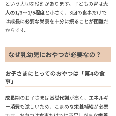
という大切な役割があります。子どもの胃は
大
人の1/3～1/5程度
と小さく、3回の食事だけで
は
成長に必要な栄養を十分に摂ることが困難
だ
からです。
なぜ乳幼児におやつが必要なの？
お子さまにとってのおやつは「第4の食
事」
成長期
のお子さまは
基礎代謝
が高く、
エネルギ
ー消費
も激しいため、こまめな
栄養補給
が必要
です。おやつは食事だけでは不足しがちな
栄養