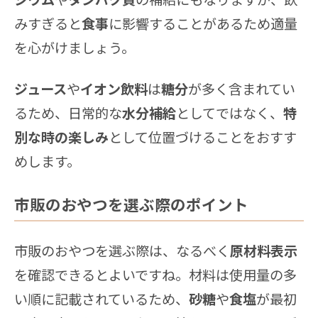
みすぎると
食事
に影響することがあるため適量
を心がけましょう。
ジュース
や
イオン飲料
は
糖分
が多く含まれてい
るため、日常的な
水分補給
としてではなく、
特
別な時の楽しみ
として位置づけることをおすす
めします。
市販のおやつを選ぶ際のポイント
市販のおやつを選ぶ際は、なるべく
原材料表示
を確認できるとよいですね。材料は使用量の多
い順に記載されているため、
砂糖
や
食塩
が最初