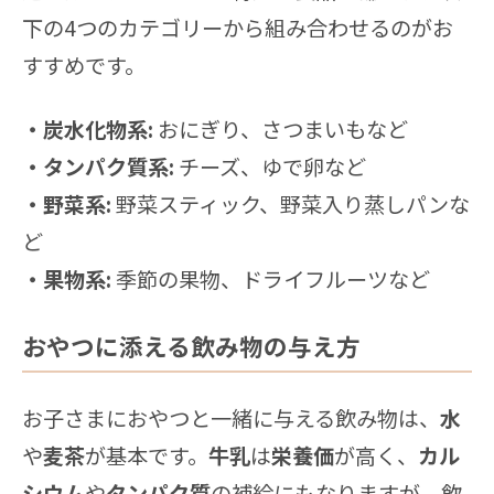
下の4つのカテゴリーから組み合わせるのがお
すすめです。
・炭水化物系:
おにぎり、さつまいもなど
・タンパク質系:
チーズ、ゆで卵など
・野菜系:
野菜スティック、野菜入り蒸しパンな
ど
・果物系:
季節の果物、ドライフルーツなど
おやつに添える飲み物の与え方
お子さまにおやつと一緒に与える飲み物は、
水
や
麦茶
が基本です。
牛乳
は
栄養価
が高く、
カル
シウム
や
タンパク質
の補給にもなりますが、飲