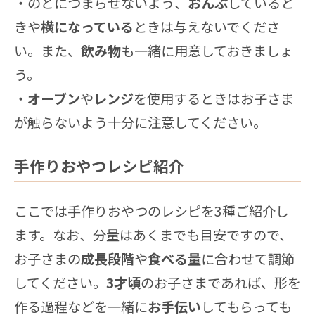
・のどにつまらせないよう、
おんぶ
していると
きや
横になっている
ときは与えないでくださ
い。また、
飲み物
も一緒に用意しておきましょ
う。
・
オーブン
や
レンジ
を使用するときはお子さま
が触らないよう十分に注意してください。
手作りおやつレシピ紹介
ここでは手作りおやつのレシピを3種ご紹介し
ます。なお、分量はあくまでも目安ですので、
お子さまの
成長段階
や
食べる量
に合わせて調節
してください。
3才頃
のお子さまであれば、形を
作る過程などを一緒に
お手伝い
してもらっても