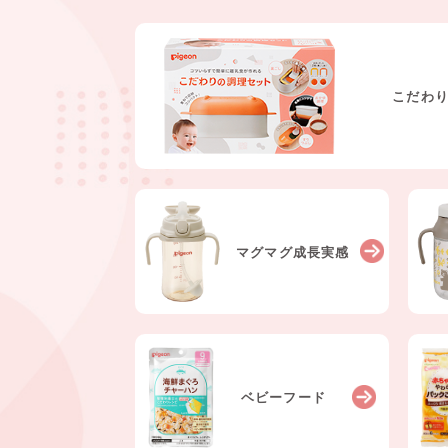
こだわ
マグマグ
成長実感
ベビー
フード