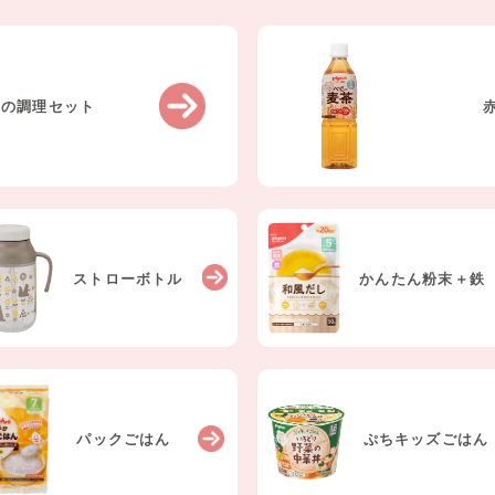
りの調理セット
ストロー
ボトル
かんたん粉末
＋鉄
パック
ごはん
ぷちキッズ
ごはん