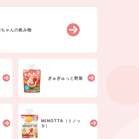
赤ちゃんの飲み物
ぎゅぎゅっと
野菜
MINOTTA
（ミノッ
タ）