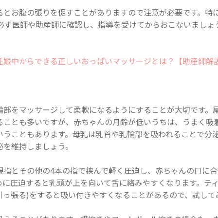
るとお腹の張りを促すことがありますので注意が必要です。特
、必ず医師や助産師に確認し、指導を受けてからおこないましょ
妊娠中からできる正しいおっぱいマッサージとは？【助産師解
輪部をマッサージして柔軟になるようにすることが大切です。
ることも多いですが、赤ちゃんの月齢が低いうちは、うまく吸
いうこともあります。母乳は乳首や乳輪部を吸われることで分
泌を維持しましょう。
親指とその他の4本の指で挟んで軽く圧迫し、赤ちゃんの口に
めに圧迫すると乳頭が上を向いて舌に絡みやすくなります。ティ
引っ張る)をすると吸い付きやすくなることがあるので、試して