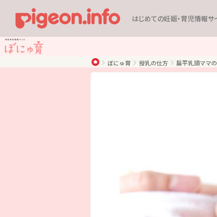
はじめての妊娠・育児情報サ
ぼにゅ育
授乳の仕方
扁平乳頭ママの