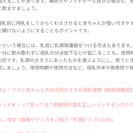
吸えることがあります。横抱きやフットボール抱きの場合も、
て飲ませましょう。
授乳前に搾乳をしてからくわえさせると赤ちゃんが吸い付きや
を開けないようにすることもポイントです。
いという場合には、乳首に乳頭保護器をつける方法もあります
十分に飲み取れずに母乳の分泌低下などが起こることも。使用
大切です。乳頭の大きさにあったものを選ぶようにし、使うと
用しましょう。使用時期や使用方法など、母乳外来や助産院で
防止！ママと赤ちゃんの状況別おすすめ授乳姿勢【助産師解説
ラッチオンって知ってる？助産師が語る正しいラッチオンのや
ら。役立つ情報やグッズをご紹介「乳頭トラブルSOS」