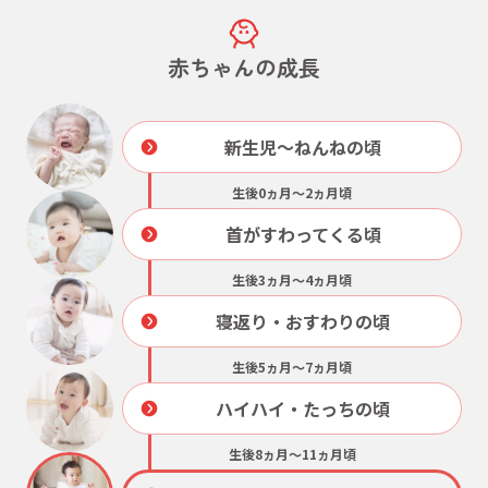
赤ちゃんの成長
新生児～ねんねの頃
生後0ヵ月～2ヵ月頃
首がすわってくる頃
生後3ヵ月～4ヵ月頃
寝返り・
おすわりの頃
生後5ヵ月～7ヵ月頃
ハイハイ・
たっちの頃
生後8ヵ月～11ヵ月頃
あんよがはじまる頃