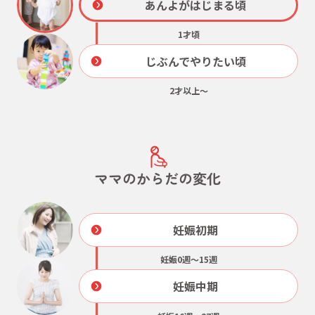
1才頃
じぶんでやりたい頃
2才以上～
ママのからだの変化
妊娠初期
妊娠0週～15週
妊娠中期
妊娠16週～27週