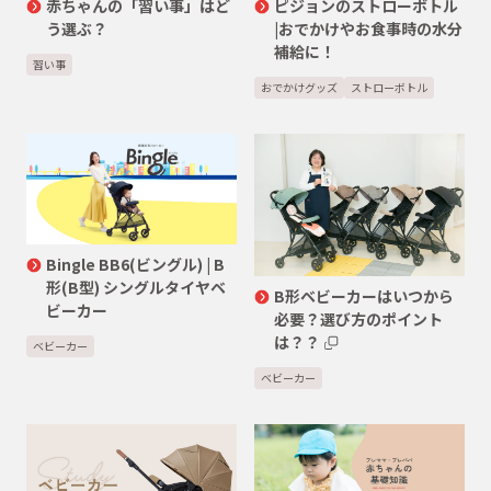
赤ちゃんの「習い事」はど
ピジョンのストローボトル
う選ぶ？
|おでかけやお食事時の水分
補給に！
習い事
おでかけグッズ
ストローボトル
Bingle BB6(ビングル) | B
形(B型) シングルタイヤベ
B形ベビーカーはいつから
ビーカー
必要？選び方のポイント
は？？
ベビーカー
ベビーカー