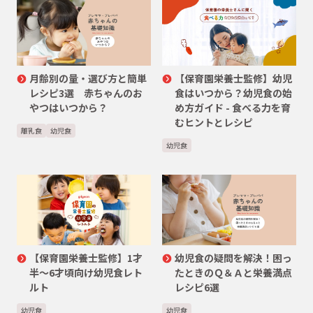
月齢別の量・選び方と簡単
【保育園栄養士監修】幼児
レシピ3選 赤ちゃんのお
食はいつから？幼児食の始
やつはいつから？
め方ガイド - 食べる力を育
むヒントとレシピ
離乳食
幼児食
幼児食
【保育園栄養士監修】1才
幼児食の疑問を解決！困っ
半〜6才頃向け幼児食レト
たときのＱ＆Ａと栄養満点
ルト
レシピ6選
幼児食
幼児食