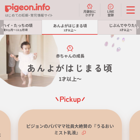
月齢別に
LINE
さがす
登録
はじめての妊娠・育児情報サイト
イハイ・たっちの頃
じぶんでやりたい
あんよがはじまる頃
生後8ヵ月～11ヵ月頃
2才以上～
1才以上～
赤ちゃんの成長
あんよがはじまる頃
1才以上～
Pickup
ピジョンのパパママ社員大絶賛の『うるおい
ミスト乳液』
よ