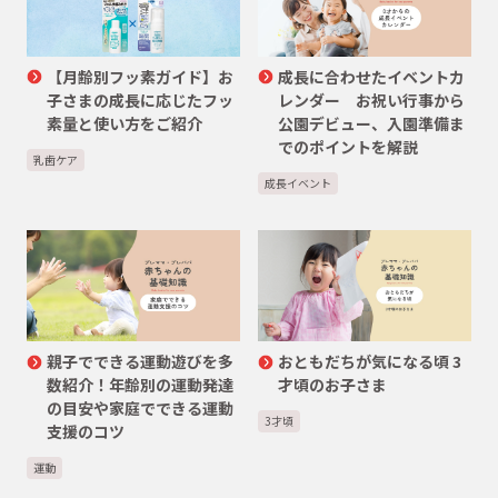
【月齢別フッ素ガイド】お
成長に合わせたイベントカ
子さまの成長に応じたフッ
レンダー お祝い行事から
素量と使い方をご紹介
公園デビュー、入園準備ま
でのポイントを解説
乳歯ケア
成長イベント
親子でできる運動遊びを多
おともだちが気になる頃 3
数紹介！年齢別の運動発達
才頃のお子さま
の目安や家庭でできる運動
3才頃
支援のコツ
運動