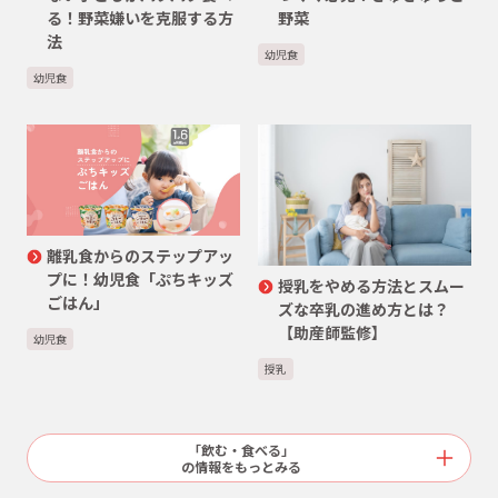
る！野菜嫌いを克服する方
野菜
法
幼児食
幼児食
離乳食からのステップアッ
プに！幼児食「ぷちキッズ
授乳をやめる方法とスムー
ごはん」
ズな卒乳の進め方とは？
【助産師監修】
幼児食
授乳
「飲む・食べる」
の情報をもっとみる