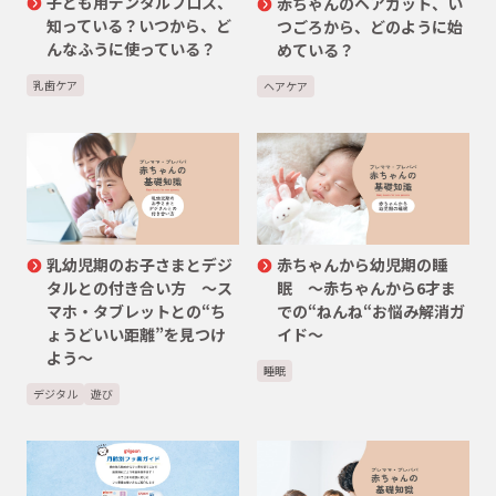
子ども用デンタルフロス、
赤ちゃんのヘアカット、い
知っている？いつから、ど
つごろから、どのように始
んなふうに使っている？
めている？
乳歯ケア
ヘアケア
乳幼児期のお子さまとデジ
赤ちゃんから幼児期の睡
タルとの付き合い方 ～ス
眠 ～赤ちゃんから6才ま
マホ・タブレットとの“ち
での“ねんね“お悩み解消ガ
ょうどいい距離”を見つけ
イド〜
よう〜
睡眠
デジタル
遊び