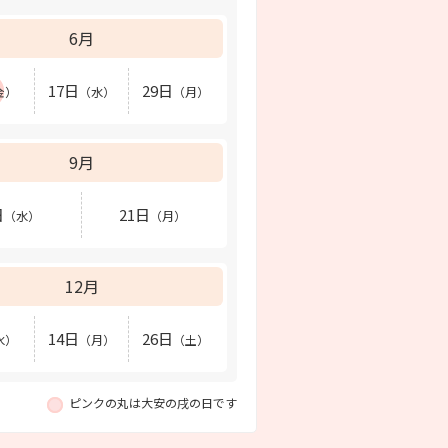
6月
17日
29日
金）
（水）
（月）
9月
日
21日
（水）
（月）
12月
14日
26日
水）
（月）
（土）
ピンクの丸は大安の戌の日です