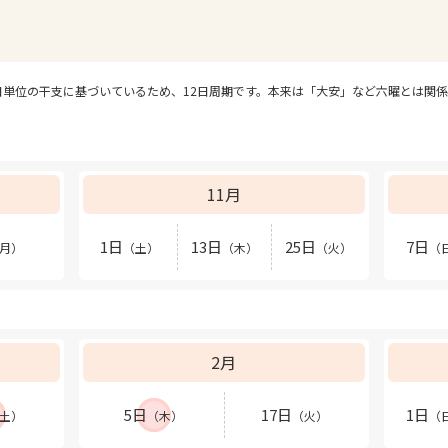
日単位の干支に基づいているため、12日周期です。本来は「大安」など六曜とは関
11月
1日
13日
25日
7日
月）
（土）
（木）
（火）
（
2月
5日
17日
1日
土）
（木）
（火）
（