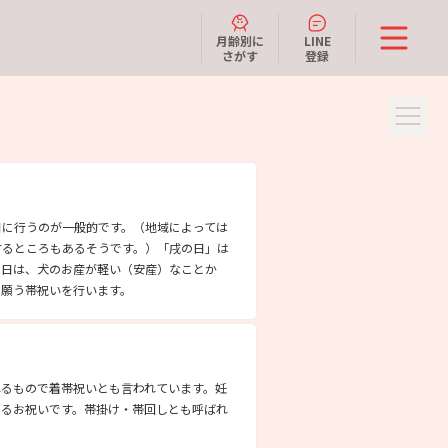
月齢別に
LINE
さがす
登録
日に行うのが一般的です。（地域によっては
するところもあるそうです。）「戌の日」は
の日は、犬のお産が軽い（安産）なことか
を願う帯祝いを行います。
れるもので着帯祝いとも言われています。妊
けるお祝いです。帯掛け・帯回しとも呼ばれ