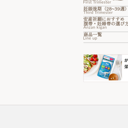
妊娠後期（28~39週
安産祈願におすすめ
腹帯・妊婦帯の選び
商品一覧