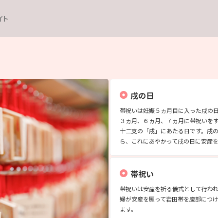
イト
戌の日
帯祝いは妊娠５ヵ月目に入った戌の
３ヵ月、６ヵ月、７ヵ月に帯祝いを
十二支の「戌」にあたる日です。戌
ら、これにあやかって戌の日に安産
帯祝い
帯祝いは安産を祈る儀式として行わ
婦が安産を願って岩田帯を腹部につ
ます。