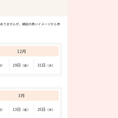
係ありませんが、縁起の良いイメージから参
12月
19日
31日
日）
（金）
（水）
3月
13日
25日
日）
（金）
（水）