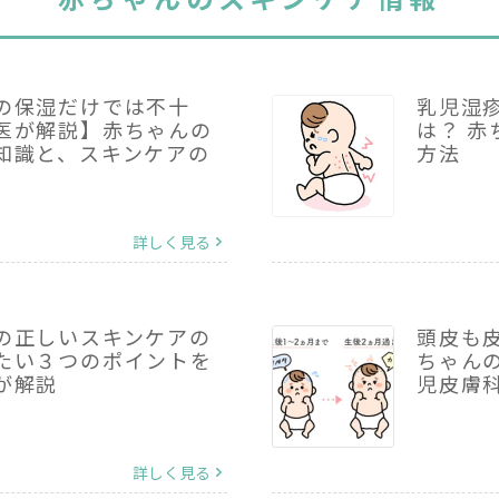
の保湿だけでは不十
乳児湿
医が解説】赤ちゃんの
は？ 
知識と、スキンケアの
方法
詳しく見る
の正しいスキンケアの
頭皮も
たい３つのポイントを
ちゃん
が解説
児皮膚
詳しく見る