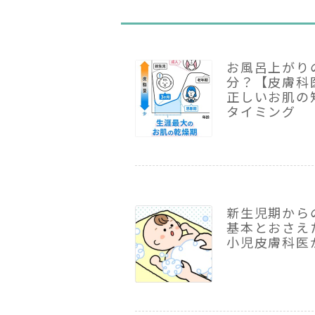
お風呂上がり
分？【皮膚科
正しいお肌の
タイミング
新生児期から
基本とおさえ
小児皮膚科医