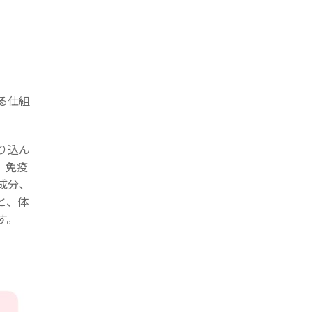
る仕組
り込ん
、免疫
成分、
と、体
す。