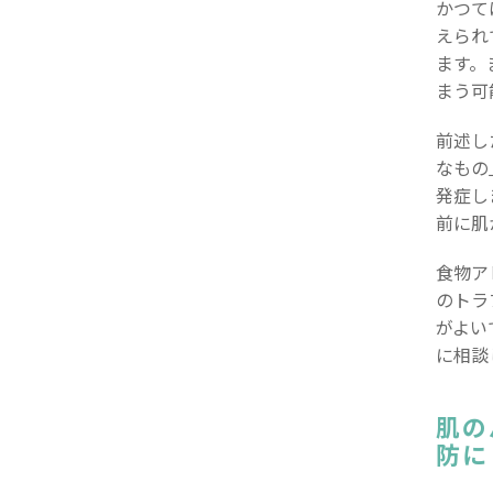
かつて
えられ
ます。
まう可
前述し
なもの
発症し
前に肌
食物ア
のトラ
がよい
に相談
肌の
防に