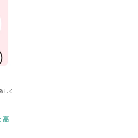
激しく
を高