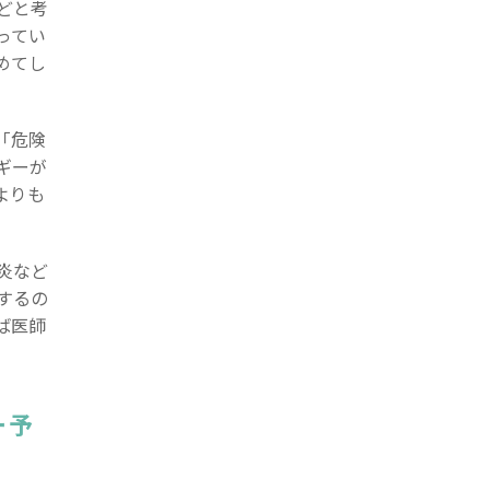
どと考
ってい
めてし
「危険
ギーが
よりも
炎など
するの
ば医師
ー予