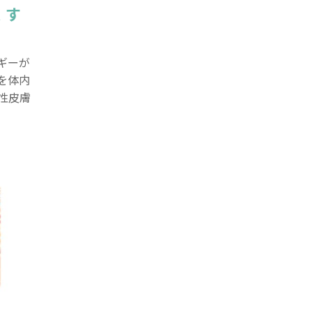
くす
ギーが
を体内
性皮膚