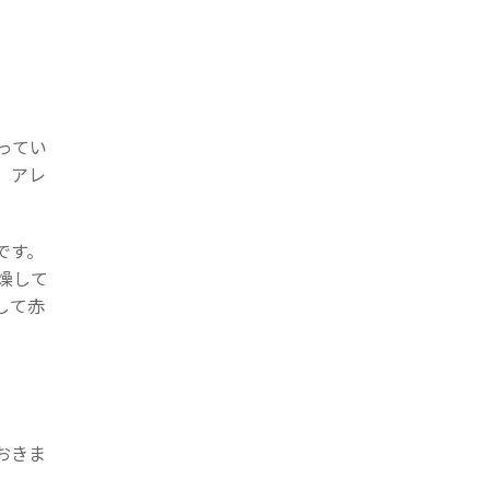
ってい
、アレ
です。
燥して
して赤
おきま