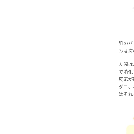
肌のバ
みは次
人間は
で消化
反応が
ダニ、
はそれ