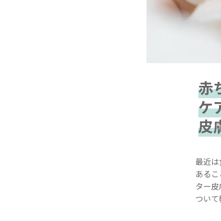
赤
ケ
皮
最近は
あるこ
ター皮
ついて