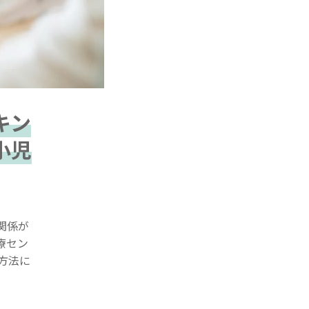
キン
小児
関係が
療セン
方法に