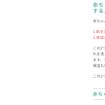
赤ち
する
赤ちゃ
1.肌
2.保
この2
れを洗
ます。
保湿も
この2
赤ち