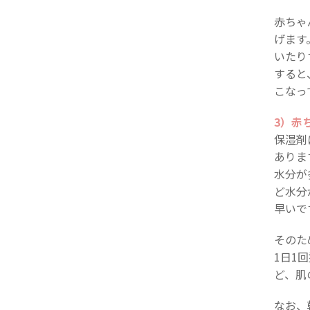
赤ちゃ
げます
いたり
すると
こなっ
3）赤
保湿剤
ありま
水分が
ど水分
早いで
そのた
1日1
ど、肌
なお、