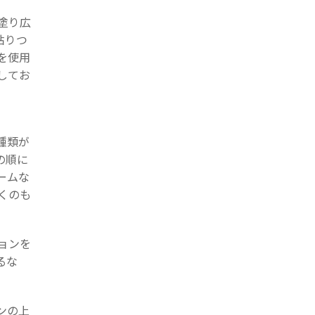
塗り広
貼りつ
を使用
してお
種類が
の順に
ームな
くのも
ョンを
るな
ンの上