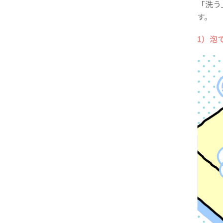
「洗う
す。
1）泡