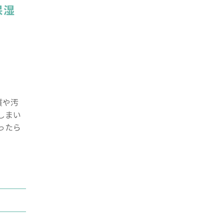
保湿
質や汚
しまい
ったら