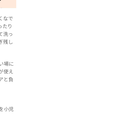
くなで
ったり
て洗っ
ぎ残し
い場に
が使え
アと負
を小児