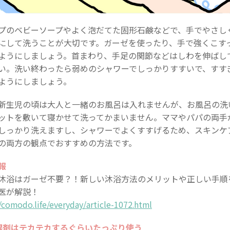
プのベビーソープやよく泡だてた固形石鹸などで、手でやさし
にして洗うことが大切です。ガーゼを使ったり、手で強くこす
ようにしましょう。首まわり、手足の関節などはしわを伸ばし
い。洗い終わったら弱めのシャワーでしっかりすすいで、すす
ようにしましょう。
新生児の頃は大人と一緒のお風呂は入れませんが、お風呂の洗
ットを敷いて寝かせて洗ってかまいません。ママやパパの両手
しっかり洗えますし、シャワーでよくすすげるため、スキンケ
の両方の観点でおすすめの方法です。
報
沐浴はガーゼ不要？！新しい沐浴方法のメリットや正しい手順
医が解説！
//comodo.life/everyday/article-1072.html
湿剤はテカテカするぐらいたっぷり使う