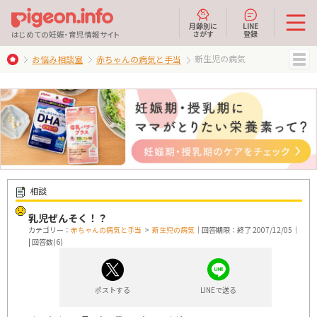
月齢別に
LINE
さがす
登録
はじめての妊娠・育児情報サイト
新生児の病気
お悩み相談室
赤ちゃんの病気と手当
MENU
相談
乳児ぜんそく！？
カテゴリー：
赤ちゃんの病気と手当
>
新生児の病気
｜回答期限：終了 2007/12/05｜
| 回答数(6)
ポストする
LINEで送る