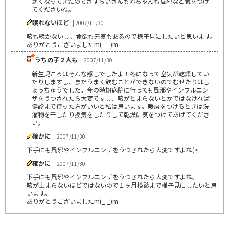
寒くなってきたのでさすらいさんも赤ちゃんも風邪など気をつけ
てくださいね。
眠れないほど
| 2007/11/30
咳も続かないし、食欲も元気もあるので様子見にしたいと思います。
ありがとうございましたm(_ _)m
うちの子２人も
| 2007/11/30
新生児ころはそんな感じでしたよ！冬になって空気が乾燥してい
たりしますし、まだうまく飲むことができないのでむせたりはし
ょっちゅうでした。今の時期病院に行っても風邪やインフルエン
ザをうつされたら大変ですし、咳がとまらないとかではなければ
健診まで待った方がいいと私は思います。暖房をつけるときは洗
濯物を干したり換気をしたりして乾燥に気をつけてあげてくださ
い。
確かに
| 2007/11/30
下手にも風邪やインフルエンザをうつされたら大変ですよね(>
確かに
| 2007/11/30
下手にも風邪やインフルエンザをうつされたら大変ですよね。
咳が止まらないほどではないので１ヶ月検診まで様子見にしたいと思
います。
ありがとうございましたm(_ _)m