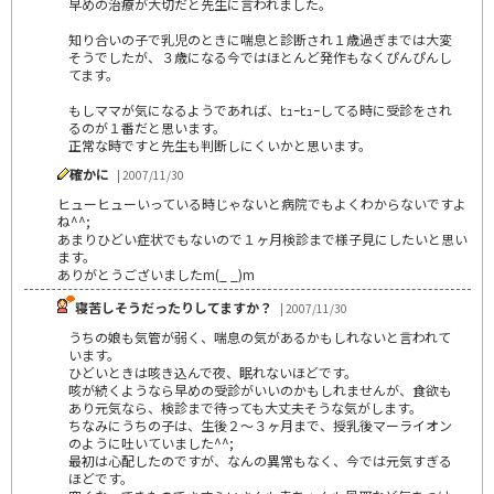
早めの治療が大切だと先生に言われました。
知り合いの子で乳児のときに喘息と診断され１歳過ぎまでは大変
そうでしたが、３歳になる今ではほとんど発作もなくぴんぴんし
てます。
もしママが気になるようであれば、ﾋｭｰﾋｭｰしてる時に受診をされ
るのが１番だと思います。
正常な時ですと先生も判断しにくいかと思います。
確かに
| 2007/11/30
ヒューヒューいっている時じゃないと病院でもよくわからないですよ
ね^^;
あまりひどい症状でもないので１ヶ月検診まで様子見にしたいと思い
ます。
ありがとうございましたm(_ _)m
寝苦しそうだったりしてますか？
| 2007/11/30
うちの娘も気管が弱く、喘息の気があるかもしれないと言われて
います。
ひどいときは咳き込んで夜、眠れないほどです。
咳が続くようなら早めの受診がいいのかもしれませんが、食欲も
あり元気なら、検診まで待っても大丈夫そうな気がします。
ちなみにうちの子は、生後２～３ヶ月まで、授乳後マーライオン
のように吐いていました^^;
最初は心配したのですが、なんの異常もなく、今では元気すぎる
ほどです。