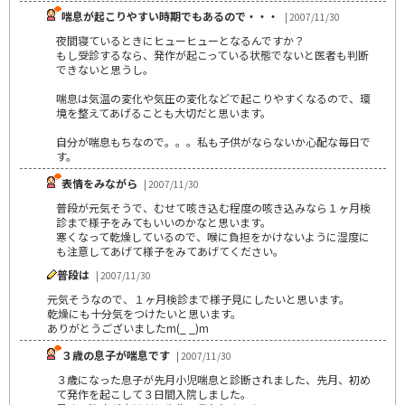
喘息が起こりやすい時期でもあるので・・・
| 2007/11/30
夜間寝ているときにヒューヒューとなるんですか？
もし受診するなら、発作が起こっている状態でないと医者も判断
できないと思うし。
喘息は気温の変化や気圧の変化などで起こりやすくなるので、環
境を整えてあげることも大切だと思います。
自分が喘息もちなので。。。私も子供がならないか心配な毎日で
す。
表情をみながら
| 2007/11/30
普段が元気そうで、むせて咳き込む程度の咳き込みなら１ヶ月検
診まで様子をみてもいいのかなと思います。
寒くなって乾燥しているので、喉に負担をかけないように湿度に
も注意してあげて様子をみてあげてください。
普段は
| 2007/11/30
元気そうなので、１ヶ月検診まで様子見にしたいと思います。
乾燥にも十分気をつけたいと思います。
ありがとうございましたm(_ _)m
３歳の息子が喘息です
| 2007/11/30
３歳になった息子が先月小児喘息と診断されました、先月、初め
て発作を起こして３日間入院しました。