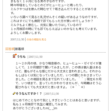
まもなく１ヶ月になる男の子なのですが、
時々呼吸をしているとのどがヒューヒューと鳴ったり、
ミルクやつばを飲んだ時むせて？咳き込んだりすることがありま
す。
いろいろ調べて見ると乳児ぜんそくの疑いがあるようなのですが、
これはすぐにでも病院で診てもらった方が良いのでしょうか？
ミルクもよく飲むし、元気に動いたりはしているので
１ヶ月検診の時にでも診てもらえばよいのかなとも考えています。
よろしくお願いします。
|
2007/11/30
の他の相談を見る
回答順
|
新着順
うちも
| 2007/11/30
１～２か月の頃、かなり喘息様の、ヒュ～ヒュ～・ゼイゼイが激
しくて、１か月健診で聞いてみましたが、この頃は個人差はある
けど、誰もがそんな感じだから大丈夫と言われました。それから
もしばらくは気になっていましただ、いつの間にかおさまってい
ました。この相談を見るまで忘れていました。＾＾；現在６か月
で、いつ頃まで、言っていたかわかりませんが、今時期はそう心
配されなくても大丈夫だと思いますよ。（＊＾＾＊）
そうなんですか！？
| 2007/11/30
はじめてのことなので気にしすぎということはあると思いますが、
私も１ヶ月検診で先生に確認してみます。
ありがとうございましたm(_ _)m