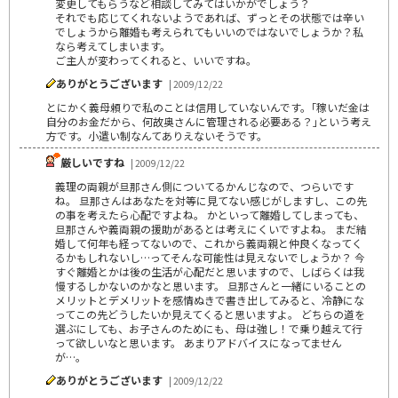
変更してもらうなど相談してみてはいかがでしょう？
それでも応じてくれないようであれば、ずっとその状態では辛い
でしょうから離婚も考えられてもいいのではないでしょうか？私
なら考えてしまいます。
ご主人が変わってくれると、いいですね。
ありがとうございます
| 2009/12/22
とにかく義母頼りで私のことは信用していないんです。｢稼いだ金は
自分のお金だから、何故奥さんに管理される必要ある？｣という考え
方です。小遣い制なんてありえないそうです。
厳しいですね
| 2009/12/22
義理の両親が旦那さん側についてるかんじなので、つらいです
ね。 旦那さんはあなたを対等に見てない感じがしますし、この先
の事を考えたら心配ですよね。 かといって離婚してしまっても、
旦那さんや義両親の援助があるとは考えにくいですよね。 まだ結
婚して何年も経ってないので、これから義両親と仲良くなってく
るかもしれないし…ってそんな可能性は見えないでしょうか？ 今
すぐ離婚とかは後の生活が心配だと思いますので、しばらくは我
慢するしかないのかなと思います。 旦那さんと一緒にいることの
メリットとデメリットを感情ぬきで書き出してみると、冷静にな
ってこの先どうしたいか見えてくると思いますよ。 どちらの道を
選ぶにしても、お子さんのためにも、母は強し！で乗り越えて行
って欲しいなと思います。 あまりアドバイスになってません
が…。
ありがとうございます
| 2009/12/22