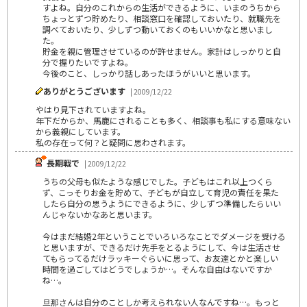
すよね。自分のこれからの生活ができるように、いまのうちから
ちょっとずつ貯めたり、相談窓口を確認しておいたり、就職先を
調べておいたり、少しずつ動いておくのもいいかなと思いまし
た。
貯金を親に管理させているのが許せません。家計はしっかりと自
分で握りたいですよね。
今後のこと、しっかり話しあったほうがいいと思います。
ありがとうございます
| 2009/12/22
やはり見下されていますよね。
年下だからか、馬鹿にされることも多く、相談事も私にする意味ない
から義親にしています。
私の存在って何？と疑問に思わされます。
長期戦で
| 2009/12/22
うちの父母も似たような感じでした。子どもはこれ以上つくら
ず、こっそりお金を貯めて、子どもが自立して育児の責任を果た
したら自分の思うようにできるように、少しずつ準備したらいい
んじゃないかなあと思います。
今はまだ結婚2年ということでいろいろなことでダメージを受ける
と思いますが、できるだけ先手をとるようにして、今は生活させ
てもらってるだけラッキーぐらいに思って、お友達とかと楽しい
時間を過ごしてはどうでしょうか…。そんな自由はないですか
ね…。
旦那さんは自分のことしか考えられない人なんですね…。もっと