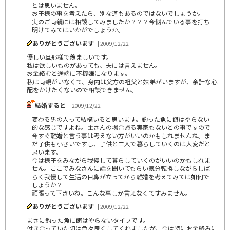
とは思いません。
お子様の事を考えたら、別な道もあるのではないでしょうか。
実のご両親には相談してみましたか？？？今悩んでいる事を打ち
明けてみてはいかがでしょうか。
ありがとうございます
| 2009/12/22
優しい旦那様で羨ましいです。
私は欲しいものがあっても、夫には言えません。
お金絡むと途端に不機嫌になります。
私は両親がいなくて、身内は父方の祖父と妹弟がいますが、余計な心
配をかけたくないので相談できません。
結婚すると
| 2009/12/22
変わる男の人って結構いると思います。釣った魚に餌はやらない
的な感じですよね。主さんの場合帰る実家もないとの事ですので
今すぐ離婚と言う事は考えない方がいいのかもしれませんね。ま
だ子供も小さいですし、子供と二人で暮らしていくのは大変だと
思います。
今は様子をみながら我慢して暮らしていくのがいいのかもしれま
せん。ここでみなさんに話を聞いてもらい気分転換しながらしば
らく我慢して生活の目鼻が立ってから離婚を考えてみては如何で
しょうか？
頑張って下さいね。こんな事しか言えなくてすみません。
ありがとうございます
| 2009/12/22
まさに釣った魚に餌はやらないタイプです。
付き合っていた頃は色々良くしてくれましたが、今は特にお金絡みに