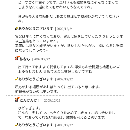
ど…すごく可哀そうです。旦那さんも結婚を機にそんなに変って
しまうなんて逆にとてもかわいそうな人ですね。
育児も今大変な時期だしあまり無理せず風邪ひかないでください
ね。
ありがとうございます
| 2009/12/24
実父は早くに亡くなっており、実母は家を出ていったきりもう１０年
以上連絡もとっていません。
実家には祖父と妹弟がいますが、狭いし私たちがお世話になると迷惑
になってしまうので…
私なら
| 2009/12/22
出て行ってます よく我慢してますね 浮気もお金問題も結婚した以
上ゆるせません せめてお金は管理したいですね
ありがとうございます
| 2009/12/22
私も頼れる場所があればとっくに出ていると思います。
避難先がないのは辛いです。
こんばんは！
| 2009/12/22
ひどすぎます。
私なら、少しずつ、へそくりをためていきます。話し合いをし
て、なおってくれない場合は、離婚も考えると思います。
ありがとうございます
| 2009/12/22