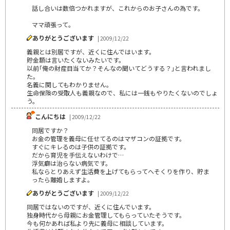
話し合いは数倍つかれますが、これからのお子さんの為です。
ママ頑張って。
ありがとうございます
| 2009/12/22
義親とは別居ですが、近くに住んではいます。
貯金額は言いたくないみたいです。
以前｢俺の財産目当てか？そんなの聞いてどうする？｣と言われまし
た。
名義に関してもわかりません。
生命保険の受取人も義親なので、私には一銭もやりたくないのでしょ
う。
こんにちは
| 2009/12/22
同居ですか？
お金の管理を義母に任せてるのはマザコンの証拠です。
すぐにキレるのは子供の証拠です。
だから育児を手伝えないわけで…
浮気癖は治らない病気です。
私ならとりあえず生活費を上げてもらってへそくりを作り、貯ま
ったら離婚しますよ。
ありがとうございます
| 2009/12/22
同居ではないのですが、近くに住んでいます。
独身時代から母親にお金管理してもらっていたそうです。
今も何かあれば私より先に義母に相談しています。