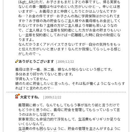
(&gt;_&lt;)ただ、お子さまもまだ１才との事ですし、帰る実家も
ないとの事…離婚は今はやめといた方がいいかと…。辛いとは思
いますが…。お義母さまと仲良くしたりとかはムリなんですか
ね…？お金の件ですが…お子さんの為に学資保険はかけられてま
すか？お子様の為の貯金ならご主人様やお義母様もお金出してく
れないですかね？主様の方がご主人様より年齢も若いようなの
で、ご主人様よりも主様を契約者にした方がお金の貯まりもいい
し…主様を契約者にしておけば一応離婚した時に自分の財産にな
りますよ。
なんだかうまくアドバイスできないですが…自分の気持ちをもっ
と伝えた方がいいと思います！なんだか我慢してらっしゃる感じ
がしたので…。
ありがとうございます
| 2009/12/22
義母は息子一番、孫二番、嫁なんか知らないという感じです。
多分あまり好かれてないと思います。
学資も入ってません。
娘のために貯金したいと言ったら、それは私が働くようになったらす
れば？と言われたので…
大変ですね。
| 2009/12/22
義理親に頼って、なんでもしてもらう事が当たり前と言うだけで
もどうかと思うのに、義母に貯金を管理してもらっているって言
うのはおかしな話です。
家事育児にも非協力的で浮気もして、生活費もギリギリか足りな
いくらいなんて。
生活費の件も困らないように、貯金の管理を主さんがするように