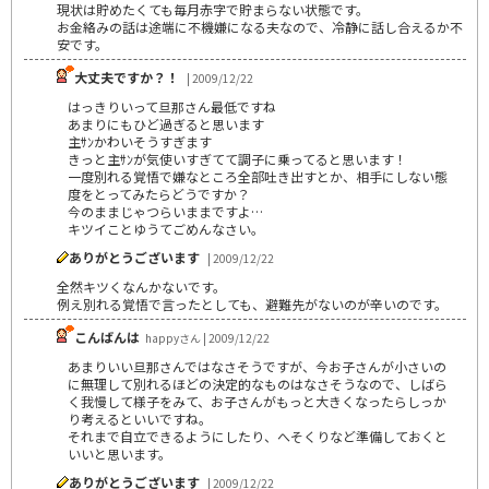
現状は貯めたくても毎月赤字で貯まらない状態です。
お金絡みの話は途端に不機嫌になる夫なので、冷静に話し合えるか不
安です。
大丈夫ですか？！
| 2009/12/22
はっきりいって旦那さん最低ですね
あまりにもひど過ぎると思います
主ｻﾝかわいそうすぎます
きっと主ｻﾝが気使いすぎてて調子に乗ってると思います！
一度別れる覚悟で嫌なところ全部吐き出すとか、相手にしない態
度をとってみたらどうですか？
今のままじゃつらいままですよ…
キツイことゆうてごめんなさい。
ありがとうございます
| 2009/12/22
全然キツくなんかないです。
例え別れる覚悟で言ったとしても、避難先がないのが辛いのです。
こんばんは
happyさん | 2009/12/22
あまりいい旦那さんではなさそうですが、今お子さんが小さいの
に無理して別れるほどの決定的なものはなさそうなので、しばら
く我慢して様子をみて、お子さんがもっと大きくなったらしっか
り考えるといいですね。
それまで自立できるようにしたり、へそくりなど準備しておくと
いいと思います。
ありがとうございます
| 2009/12/22