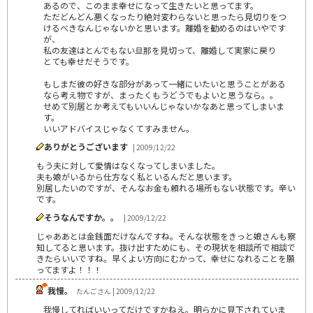
あるので、このまま幸せになって生きたいと思ってます。
ただどんどん悪くなったり絶対変わらないと思ったら見切りをつ
けるべきなんじゃないかと思います。離婚を勧めるのはいやです
が、
私の友達はとんでもない旦那を見切って、離婚して実家に戻り
とても幸せだそうです。
もしまだ彼の好きな部分があって一緒にいたいと思うことがある
なら考え物ですが、まったくもうどうでもよいと思うなら。。
せめて別居とか考えてもいいんじゃないかなあと思ってしまいま
す。
いいアドバイスじゃなくてすみません。
ありがとうございます
| 2009/12/22
もう夫に対して愛情はなくなってしまいました。
夫も娘がいるから仕方なく私といるんだと思います。
別居したいのですが、そんなお金も頼れる場所もない状態です。辛い
です。
そうなんですか。。
| 2009/12/22
じゃああとは金銭面だけなんですね。そんな状態をきっと娘さんも察
知してると思います。抜け出すためにも、その現状を相談所で相談で
きたらいいですね。早くよい方向にむかって、幸せになれることを願
ってますよ！！！
我慢。
たんごさん | 2009/12/22
我慢してればいいってだけですかねえ。明らかに見下されていま