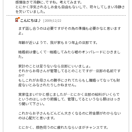
感情抜きで冷静に､ですね。考えてみます。
とにかく浮気されるしお金も自由もないしで、苛々してしまい冷静さ
を欠いていました。
こんにちは♪
| 2009/12/22
まず話し合うのは必要ですがその為の準備も必要かなと思います
よ。
年齢が近いようで、我が家も８つ年上の旦那です。
結婚前は優しくて…結婚してみたら嘘のオンパレードにひきまし
た。
家計のことは足りないなら旦那にいいましょ。
それからお母さんが管理してるとのことですが…旦那の名前です
か!?
もしこれがお母さんの勝手にされてたらもし離婚ってなっても財
産ないとみなされたりしかねません。
実家住まい!?かと感じましたが…とにかく旦那の給料がいくらで
というのはしっかり把握して、管理してるというなら額ははっき
り聞いて下さい。
これからお子さんもどんどん大きくなるのに貯金額がわからない
のは心配だと思います。
とにかく、顔色伺うのに疲れたならいまがチャンスです。