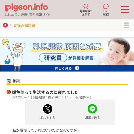
月齢別に
LINE
さがす
登録
はじめての妊娠・育児情報サイト
お悩み相談室
MENU
相談
顔色伺って生活するのに疲れました。
カテゴリー：｜回答期限：終了 2010/01/05｜ | 回答数(26)
ポストする
LINEで送る
私が我慢していればいいだけなんですが…