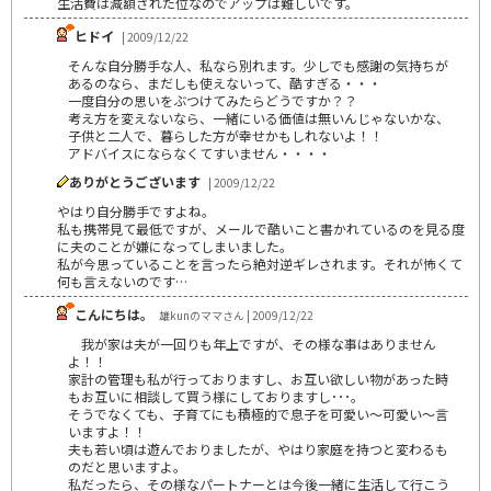
生活費は減額された位なのでアップは難しいです。
ヒドイ
| 2009/12/22
そんな自分勝手な人、私なら別れます。少しでも感謝の気持ちが
あるのなら、まだしも使えないって、酷すぎる・・・
一度自分の思いをぶつけてみたらどうですか？？
考え方を変えないなら、一緒にいる価値は無いんじゃないかな、
子供と二人で、暮らした方が幸せかもしれないよ！！
アドバイスにならなくてすいません・・・・
ありがとうございます
| 2009/12/22
やはり自分勝手ですよね。
私も携帯見て最低ですが、メールで酷いこと書かれているのを見る度
に夫のことが嫌になってしまいました。
私が今思っていることを言ったら絶対逆ギレされます。それが怖くて
何も言えないのです…
こんにちは。
雄kunのママさん | 2009/12/22
我が家は夫が一回りも年上ですが、その様な事はありません
よ！！
家計の管理も私が行っておりますし、お互い欲しい物があった時
もお互いに相談して買う様にしておりますし･･･。
そうでなくても、子育てにも積極的で息子を可愛い～可愛い～言
いますよ！！
夫も若い頃は遊んでおりましたが、やはり家庭を持つと変わるも
のだと思いますよ。
私だったら、その様なパートナーとは今後一緒に生活して行こう