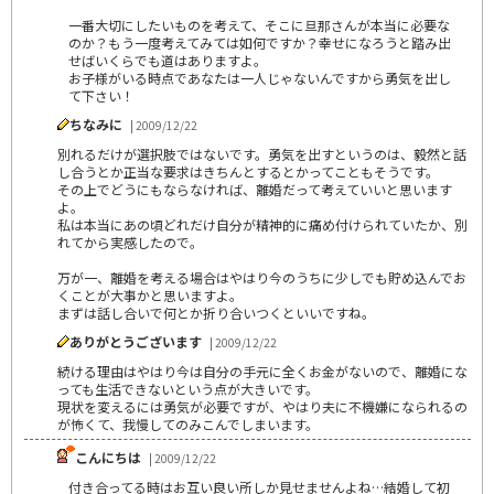
一番大切にしたいものを考えて、そこに旦那さんが本当に必要な
のか？もう一度考えてみては如何ですか？幸せになろうと踏み出
せばいくらでも道はありますよ。
お子様がいる時点であなたは一人じゃないんですから勇気を出し
て下さい！
ちなみに
| 2009/12/22
別れるだけが選択肢ではないです。勇気を出すというのは、毅然と話
し合うとか正当な要求はきちんとするとかってこともそうです。
その上でどうにもならなければ、離婚だって考えていいと思います
よ。
私は本当にあの頃どれだけ自分が精神的に痛め付けられていたか、別
れてから実感したので。
万が一、離婚を考える場合はやはり今のうちに少しでも貯め込んでお
くことが大事かと思いますよ。
まずは話し合いで何とか折り合いつくといいですね。
ありがとうございます
| 2009/12/22
続ける理由はやはり今は自分の手元に全くお金がないので、離婚にな
っても生活できないという点が大きいです。
現状を変えるには勇気が必要ですが、やはり夫に不機嫌になられるの
が怖くて、我慢してのみこんでしまいます。
こんにちは
| 2009/12/22
付き合ってる時はお互い良い所しか見せませんよね…結婚して初