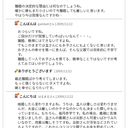
離婚の決定的な理由とは何なのでしょうね。
確かに娘もまだ小さいので今離婚しても厳しいと思います。
やはり今は我慢なんですかね…
こんばんは
gamballさん | 2009/12/22
おつらいですね。
ご自分だけが我慢していればいいなんて・・・。
離婚、簡単にはできないですよね。
でもこのままでは主さんにもお子さんにもよくないと思います。
お子さんの幸せを第一に思えば、そんな父親では将来的に不安で
す。
離婚して一人でお子さんを育てる、簡単なことではないですが考
えてみてはいかがでしょうか。
ありがとうございます
| 2009/12/22
最近離婚ばかり考えてしまいます。
もっと強くならないとダメですよね。
娘と幸せになりたいです。
こんにちは
はるまるさん | 2009/12/22
結婚したら変わりますよね。うちは、主人は優しさは変わりませ
んが、お金には厳しいのかケチなのかいちも決まった額しかもら
っていません。もちろん、毎月赤字です。私の場合、義親に苦情
を言いましたが、主さんの義親さんは旦那さん可愛いばかりみた
いなので、改善は難しそうですね。旦那さんが浮気などされてい
るようですので、これからコツコツ少額でもお金を貯めていき、