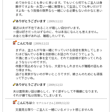
めて分かることも多いと思います。でもいくら何でもご主人は身
勝手ですよね…お互い一緒に無理をして生活してても辛いだけで
すよね…もう我慢の限界なら一緒にいる必要もないのかなと思い
ます。
ありがとうございます
| 2009/12/22
最近は夫が不在であることが嬉しい自分がいます。
一度は好きだったはずなのに、今は本当になんとも思えません。
お金と仕事があれば、離婚したいです。
こんにちは
| 2009/12/22
まずは、主さんが今後一緒にやっていける自信を喪失してしまっ
たほど悩んでいる事を旦那様にお話されてはどうでしょう。
不満に思っている事を全て伝え、それで旦那様が変わってくれる
ようならいいのですが。
改善が見込めないようなら、大変かもしれませんが離婚の話もあ
り得ますね。
逃げる実家がないのが辛いところですが、娘さんのためにも頑張
って下さいね。
ありがとうございます
| 2009/12/22
夫は面倒臭い話は嫌らしく、すぐ逆ギレして不機嫌になります。
それが嫌で私は我慢してしまいます。
こんにちは☆
セナ☆ルイさん | 2009/12/22
文面見る限り…ご主人と一緒にいるメリット感じませんね