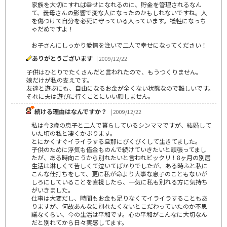
家族を大切にすれば幸せになれるのに、貯金を管理されるなん
て、義母さんの影響で変な人になったのかもしれないですね。人
を傷つけて自分を必死に守っている人っています。犠牲になっち
ゃだめですよ！
お子さんにしっかり愛情を注いで二人で幸せになってください！
ありがとうございます
| 2009/12/22
子供はひとりでたくさんだと言われたので、もうつくりません。
娘だけが私の支えです。
友達と遊ぶにも、自由になるお金が全くない状態なので難しいです。
それに夫は遊びに行くことにいい顔しません。
続ける理由はなんですか？
| 2009/12/22
私は今3歳の息子と二人で暮らしているシンママですが、結婚して
いた頃の私と凄くかぶります。
とにかくすぐイライラする旦那にびくびくして生きてました。
子供のために浮気も借金ものんで続けていきたいと頑張ってまし
たが、ある時向こうから別れたいと言われビックリ！8ヶ月の別居
生活は淋しくて苦しくて泣いてばかりでしたが、ある時ふと私に
こんな仕打ちをして、更に私が命より大事な息子のこともないが
しろにしていることを直視したら、一気に私も別れる方に気持ち
がいきました。
仕事は大変だし、時間もお金も足りなくてイライラすることもあ
りますが、何故あんなに別れたくないとこだわっていたのか不思
議なくらい、今の生活は平和です。心の平和がこんなに大切なん
だと別れてから日々実感してます。