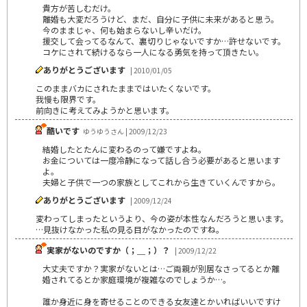
貴方が苦しむだけ。
離婚も大変だろうけど、まだ、自分に子供に未来があると思う。
今のままじゃ、何も始まらないし辛いだけ。
援交して会ってるなんて、裏切りじゃないですか…許せないです。
コケにされて続けるなら一人になる勇気を持って頂きたい。
ありがとうございます
| 2010/01/05
このままバカにされたままではいたくないです。
我慢も限界です。
前向きに考えてみようかと思います。
酷いです
ゆうゆうさん | 2009/12/23
結婚したとたんに変わるのって嫌ですよね。
お金については一度冷静になって話し合う必要があると思います
よ。
夫婦と子供で一つの家族としてこれから生きていくんですから。
ありがとうございます
| 2009/12/24
変わってしまったというより、今の姿が本性なんだろうと思います。
…見抜けなかった私の見る目がなかったのですね。
実家がないのですか（；＿；）？
| 2009/12/22
大丈夫ですか？実家がないとは…ご両親が別居なさってるとか離
婚されてるとか家庭環境が複雑なのでしょうか…。
誰か身近に身を寄せることのできる女友達とかいればいいですけ