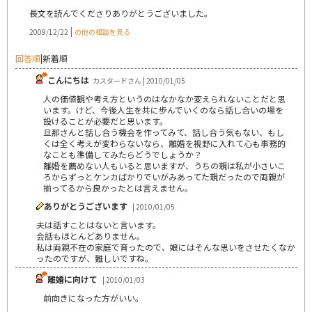
長文を読んでくださりありがとうございました。
|
2009/12/22
の他の相談を見る
回答順
|
新着順
こんにちは
カスタードさん | 2010/01/05
人の価値観や考え方というのはなかなか変えられないことだと思
います。けど、今後人生を共に歩んでいくのなら話し合いの場を
設けることが必要だと思います。
旦那さんと話し合う機会を作ってみて、話し合う気もない、もし
くは全く考えが変わらないなら、離婚を視野に入れて心も事務的
なことも準備してみたらどうでしょうか？
離婚を薦めない人もいると思いますが、うちの親は私が小さいこ
ろからずっとケンカばかりでいがみあってた親だったので両親が
揃ってるから良かったとは言えません。
ありがとうございます
| 2010/01/05
夫は話すことはないと言います。
会話もほとんどありません。
私は両親不在の家庭で育ったので、娘にはそんな思いをさせたくなか
ったのですが、難しいですね。
離婚に向けて
| 2010/01/03
前向きになった方がいい。