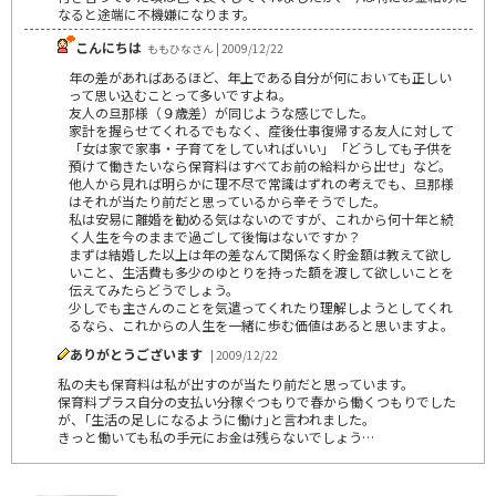
なると途端に不機嫌になります。
こんにちは
ももひなさん | 2009/12/22
年の差があればあるほど、年上である自分が何においても正しい
って思い込むことって多いですよね。
友人の旦那様（９歳差）が同じような感じでした。
家計を握らせてくれるでもなく、産後仕事復帰する友人に対して
「女は家で家事・子育てをしていればいい」「どうしても子供を
預けて働きたいなら保育料はすべてお前の給料から出せ」など。
他人から見れば明らかに理不尽で常識はずれの考えでも、旦那様
はそれが当たり前だと思っているから辛そうでした。
私は安易に離婚を勧める気はないのですが、これから何十年と続
く人生を今のままで過ごして後悔はないですか？
まずは結婚した以上は年の差なんて関係なく貯金額は教えて欲し
いこと、生活費も多少のゆとりを持った額を渡して欲しいことを
伝えてみたらどうでしょう。
少しでも主さんのことを気遣ってくれたり理解しようとしてくれ
るなら、これからの人生を一緒に歩む価値はあると思いますよ。
ありがとうございます
| 2009/12/22
私の夫も保育料は私が出すのが当たり前だと思っています。
保育料プラス自分の支払い分稼ぐつもりで春から働くつもりでした
が、｢生活の足しになるように働け｣と言われました。
きっと働いても私の手元にお金は残らないでしょう…