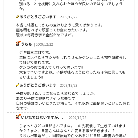
別れることを視野に入れられたほうが良いのではないでしょう
か。
ありがとうございます
| 2009/12/22
本当に結婚してからの変わりように驚くばかりです。
塵も積もればで頑張ってお金ためたいです。
現状は毎月赤字で全然だめですが。
うちも
| 2009/12/22
デキ婚三年目です。
主様に比べたらマシかもしれませんがケンカしたら物を蹴散らし
て騒いで暴れます。
ケンカの度に死んでくれって思います!!
大変で辛いですよね。子供が喋るようになったら子供に言っても
らいましょう!!
ありがとうございます
| 2009/12/22
子供が話せるようになったら変わるでしょうか。
あまり子供に興味なさそうな夫です。
自分の機嫌のいいときだけ構って、それ以外は面倒臭いといった感じ
なので…
いい話ではないですが、、
| 2009/12/22
ちょっとひどい旦那さんですね。この先我慢して生きていけます
か？？また、旦那さんはなんとか変える事ができますか？
うちも出来婚だし、国際結婚で色々あるけど旦那は改善の余地が