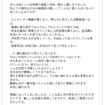
夫とは俗にいう出来婚で結婚２年目、娘は１歳になりました。
私より８歳年上の夫は結婚前は優しくてこんなに良い人はいないと
思っていたのですが…
･とにかくすぐ機嫌が悪くなり、明らかに苛々した言動態度にな
る。
･義親に頼り過ぎてなんでもしてもらうことが当たり前。
･貯金を義母に管理させていて私には貯金額を教えない。生活費も
本当にギリギリか足りない位しかくれない。
･浮気性で何人もの女性とメール、お金払って会ったりしている様
子。
･家事育児に非協力的。文句ばかり言って何もしない。
…と､嫌な面ばかり見えてしまいます。
今はこの先やっていけないという気持ちでいっぱいです。
夫も私のことをメール相手に散々言ってます。
(クソババとか、使えないとか)
こんな状態で夫婦といえるのでしょうか？
夫の存在が鬱陶しくてたまりません。
帰れる実家があれば帰りたい。でも他に頼れる人も帰る実家もあり
ません。
義親も夫が一番可愛いといった感じで私だけ悪者にされます。
本当に疲れます。
愚痴になってしまいましたが、こんな私に何か声をかけていただき
たいです。厳しいお言葉も覚悟してますので、率直にご意見いただ
きたいです。