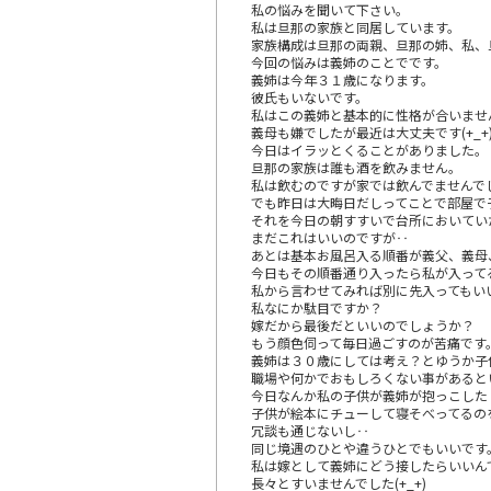
私の悩みを聞いて下さい。
私は旦那の家族と同居しています。
家族構成は旦那の両親、旦那の姉、私、旦
今回の悩みは義姉のことでです。
義姉は今年３１歳になります。
彼氏もいないです。
私はこの義姉と基本的に性格が合いませ
義母も嫌でしたが最近は大丈夫です(+_+
今日はイラッとくることがありました。
旦那の家族は誰も酒を飲みません。
私は飲むのですが家では飲んでませんで
でも昨日は大晦日だしってことで部屋で
それを今日の朝すすいで台所においてい
まだこれはいいのですが‥
あとは基本お風呂入る順番が義父、義母
今日もその順番通り入ったら私が入って
私から言わせてみれば別に先入ってもい
私なにか駄目ですか？
嫁だから最後だといいのでしょうか？
もう顔色伺って毎日過ごすのが苦痛です
義姉は３０歳にしては考え？とゆうか子
職場や何かでおもしろくない事があると
今日なんか私の子供が義姉が抱っこした
子供が絵本にチューして寝そべってるの
冗談も通じないし‥
同じ境遇のひとや違うひとでもいいです
私は嫁として義姉にどう接したらいいん
長々とすいませんでした(+_+)