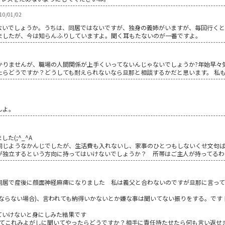
0/01/02
ないでしょうか。うちは、同居ではないですが、独身の義姉がいますが、毎回行く
ましたが、今は知らんふりしていますよ。聞く耳もたないのが一番ですよ。
かりませんが、職場の人間関係が上手くいってないんじゃないでしょうか?年始早々
たらどうですか？どうしても耐えられないなら旦那と相談するかだと思います。 私
んよ。
た(;^_^A
同じようなかんじでしたが、生活費も入れないし、家事のひとつもしないくせ文句
が独立するという方向に持ってはいけないでしょうか？ 所帯はご主人が持ってるわ
同居で産後に顔面神経麻痺になりました 私は義父と合わないのですが旦那に言って
ならない場合)、言われても納得いかないとか嫌な事は聞いてない振りをする。です
ていけないと身にしみた結果です
ってこれみよがしに聞いてやったらどうですか？相手に責任持たせたら何も言い返せ