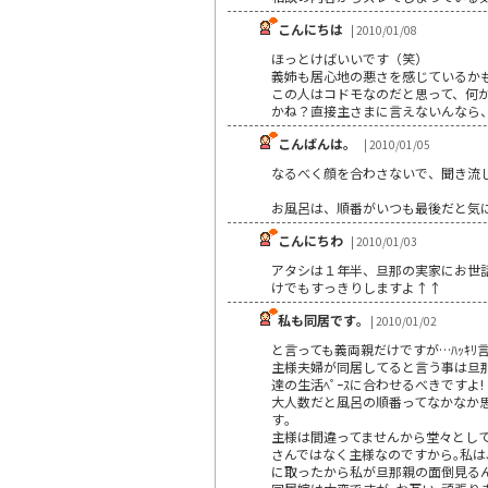
こんにちは
| 2010/01/08
ほっとけばいいです（笑）
義姉も居心地の悪さを感じているか
この人はコドモなのだと思って、何
かね？直接主さまに言えないんなら
こんばんは。
| 2010/01/05
なるべく顔を合わさないで、聞き流
お風呂は、順番がいつも最後だと気
こんにちわ
| 2010/01/03
アタシは１年半、旦那の実家にお世話
けでもすっきりしますよ↑↑
私も同居です｡
| 2010/01/02
と言っても義両親だけですが…ﾊｯｷﾘ
主様夫婦が同居してると言う事は旦
達の生活ﾍﾟｰｽに合わせるべきですよ!
大人数だと風呂の順番ってなかなか思
す｡
主様は間違ってませんから堂々として
さんではなく主様なのですから｡私は､
に取ったから私が旦那親の面倒見るんだ