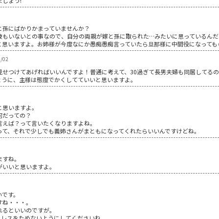
しょう!
と孫にばかりかまっていませんか？
彼もいないとの事なので、自分の両親が嫁と孫に取られた…みたいに思っているんだ
と思いますよ。お姉様が今度なにか愚痴愚痴言っていたら旦那様に中間役になっても
/02
見せつけてあげればいいんですよ！普通に考えて、30過ぎて長男夫婦も同居してる
えるように、主様は態度でかくしてていいと思いますよ。
と思いますよ。
何だっての？
言えば？って言いたくなりますよね。
って、それで少しでも義姉さんがまともになってくれたらいいんですけどね。
ますね。
がいいと思いますよ。
いです。
すね・・・。
れるといいのですが。
トレスをためないようにしてくださいね。