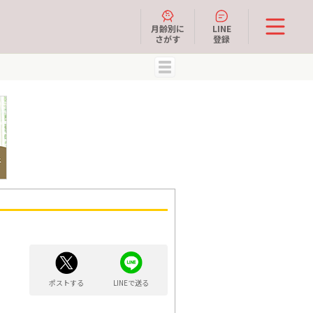
月齢別に
LINE
さがす
登録
MENU
ポストする
LINEで送る