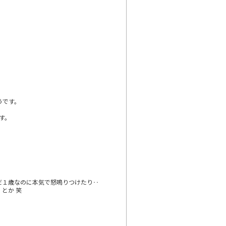
うです。
す。
だ１歳なのに本気で怒鳴りつけたり‥
とか 笑