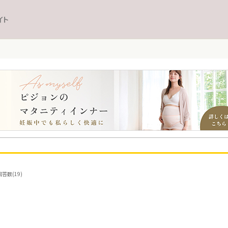
イト
答数(19)