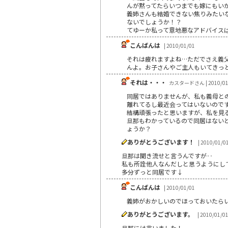
んが黙ってたらいつまでも嫁にもい
義姉さんも結婚できない焦りみたい
ないでしょうか！？
てゆーか私って意地悪なアドバイスばっ
こんばんは
| 2010/01/01
それは疲れますよね…ただでさえ義父
んよ。お子さんやご主人もいてきっ
それは・・・
カスタードさん | 2010/01
同居ではありませんが、私も義母と
離れてるし最近会ってはいないので
結構頑張ったと思いますが、私を見
旦那もわかっているので同居はない
ょうか？
ありがとうございます！
| 2010/01/0
旦那は聞き流せと言うんですが‥
私も所詮他人なんだしと思うようにし
多分ずっと同居です↓
こんばんは
| 2010/01/01
義姉がおかしいのでほっておいたら
ありがとうございます。
| 2010/01/0
旦那には言いました！