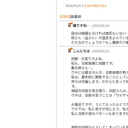
|
2010/01/01
の他の相談を見る
回答順
|
新着順
嫌ですね‥
| 2010/01/15
自分は結婚もなければ彼氏もいない‥
母さん（主さん）の空気をよんでいる
たちなのでしょうか？もし義姉だけ
こんにちは
| 2010/01/12
同居…大変ですよね。
私も、旦那両親と同居です。
義お姉さん…。
ウチには居ませんが、旦那両親が色
私は、基本的に無視することにして
苛々は勿論します。だからと言って
す。
相談の内容を見る限り、旦那さんは
ウチは、旦那の言うことは「ウルサ
お風呂ですが、３人で入ったらどうです
ウチでは、私と息子が先に入り、私
私と旦那が逆のパターンもあります
相談の内容からズレてしまっている気がしま