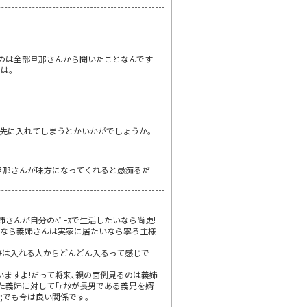
のは全部旦那さんから聞いたことなんです
では。
先に入れてしまうとかいかがでしょうか。
旦那さんが味方になってくれると愚痴るだ
さんが自分のﾍﾟｰｽで生活したいなら尚更!
れなら義姉さんは実家に居たいなら寧ろ主様
ﾁは入れる人からどんどん入るって感じで
いますよ!だって将来､親の面倒見るのは義姉
た義姉に対して｢ｱﾅﾀが長男である義兄を婿
;でも今は良い関係です｡