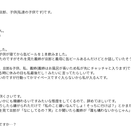
那、子供(私達の子供です)です。
ん。
)
した。
子供が寝てから缶ビールを１本飲みました。
たのですがそれを見た義姉が旦那と義母に缶ビールあるんだけどとか話していたそ
、旦那&子供、私、義姉(義姉はお風呂が長いため私が先にチャッチャと入ります)で
る時に休みの日も私最後だし！みたいに言ってたらしいです。
いのですが行動ってかマイペースですぐ入らないから私が入るんです。
。
供くさいです。
いかにも機嫌わるいですみたいな態度をしてくるので、辞めてほしいです。
りしたら嫌がられただけで「私のこと嫌いなんでしょ！そっちに行けば？」とかま
を見て旦那が「なにしてるの？笑」とか聞いたら義姉が「誰も構わないからじゃん」
。
ですか‥？