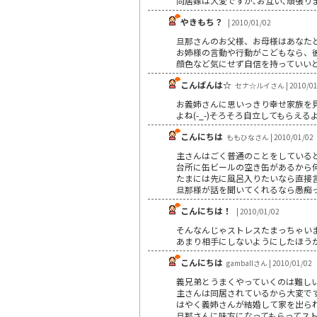
同居嫁は大変ですが､お互い､頑張りま
やきもち？
| 2010/01/02
旦那さんのお父様、お母様はあなた
お姉様の言動や行動がこどもなら、
顔色など気にせず自信を持っていい
こんばんは☆
セナ☆ルイさん | 2010/01
お義姉さんに思いっきり幸せ家族を
よね(-_-)そろそろ自立してもら
こんにちは
ももひなさん | 2010/01/02
主さんはごく普通のことをしている
台所に缶ビールの空き缶があるから
たまには先に風呂入りたいなら直接
旦那様が話を聞いてくれるなら愚痴
こんにちは！
| 2010/01/02
そんなんじゃストレスたまっちゃい
あまり相手にしないようにしたほう
こんにちは
gamballさん | 2010/01/02
義兄弟とうまくやっていくのは難し
主さんは同居されているから大変で
はやく義姉さんが結婚して家を出ら
旦那さんに味方になってもらってス