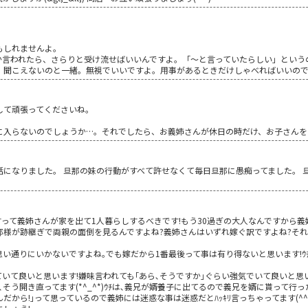
もしれませんよ。
か言われたら、さらりと受け流せばいいんですよ。「～と言っていたらしい」という
、聞こえないのと一緒。無視でいいですよ。用事があるときだけしゃべればいいの
して頑張ってくださいね。
に入らないのでしょうか…。それでしたら、お義姉さんが休日の時だけ、お子さんを
になりました。 旦那の妹の行動がすべて許せなくて毎日旦那に愚痴ってました。 
言って義姉さんが家を出て1人暮らしするべきです!もう30過ぎの大人なんですから義姉
那様が跡継ぎで両親の面倒を見るんですよね?義姉さんはいずれ嫁ぐ訳ですよね?そ
い通りにいかないですよね｡でも嫁だから1番最後って事は有り得ないと思います!ｳ
いて良いと思います!嫌味言われても｢あら､そうですか｣ぐらい強気でいて良いと思
そう開き直ってます(*^_^*)ｳﾁは､義兄が婿養子に出てるので義兄を婿に貰って行っ
から!｣って思っているので義姉には迷惑な事は迷惑だとﾊｯｷﾘ言っちゃってます(^^