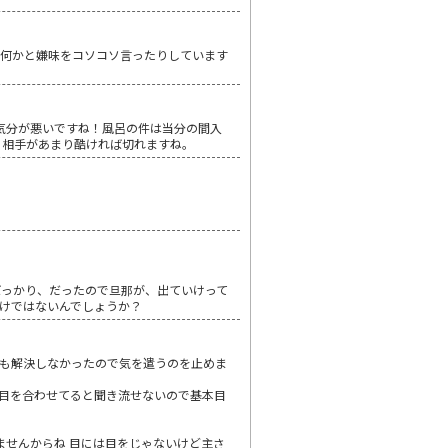
と何かと嫌味をコソコソ言ったりしています
気分が悪いですね！風呂の件は当分の間入
も相手があまり酷ければ切れますね。
ばっかり、だったので旦那が、出ていけって
けではないんでしょうか？
も解決しなかったので気を遣うのを止めま
 目を合わせてると聞き流せないので基本目
ませんからね 目には目をじゃないけど主さ