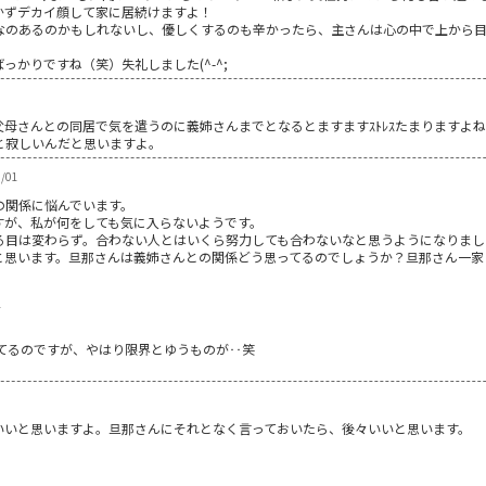
かずデカイ顔して家に居続けますよ！
なのあるのかもしれないし、優しくするのも辛かったら、主さんは心の中で上から
かりですね（笑）失礼しました(^-^;
母さんとの同居で気を遣うのに義姉さんまでとなるとますますｽﾄﾚｽたまりますよ
と寂しいんだと思いますよ。
/01
の関係に悩んでいます。
すが、私が何をしても気に入らないようです。
る目は変わらず。合わない人とはいくら努力しても合わないなと思うようになりまし
と思います。旦那さんは義姉さんとの関係どう思ってるのでしょうか？旦那さん一家
1
てるのですが、やはり限界とゆうものが‥笑
いいと思いますよ。旦那さんにそれとなく言っておいたら、後々いいと思います。
1