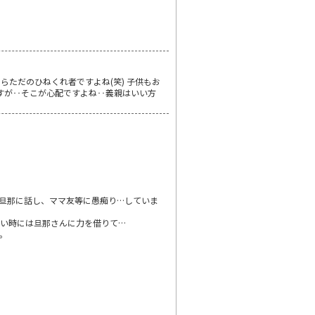
ただのひねくれ者ですよね(笑) 子供もお
ですが‥そこが心配ですよね‥義親はいい方
旦那に話し、ママ友等に愚痴り…していま
い時には旦那さんに力を借りて…
。