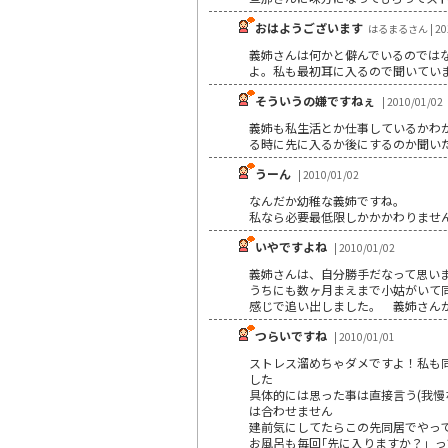
おはようございます
はるまるさん | 201
義姉さんは何かと僻んでいるのでは
よ。私も最初耳に入るので聞いてい
そういうの嫌ですねぇ
| 2010/01/02
義姉も私生活とか仕事しているかわ
る時に先に入るか後にするのか聞い
うーん
| 2010/01/02
なんだか幼稚な義姉ですね。
私なら必要最低限しかかかわりませ
いやですよね
| 2010/01/02
義姉さんは、自分勝手だなって思いまし
うちにも数ヶ月まえまで小姑がいて
感じで追い出しました。 義姉さん
つらいですね
| 2010/01/01
ストレス溜めちゃダメですよ！私も
した
具体的には思った事は直接言う(我慢
は合わせません
建前気にしてたらこの先同居でやっ
お風呂も毎回｢先に入りますか？」