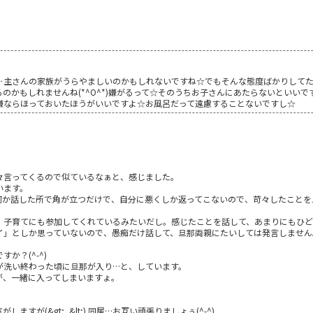
主さんの家族がうらやましいのかもしれないですね☆でもそんな態度ばかりしてたら
のかもしれませんね(*^O^*)嫌がるって☆そのうちお子さんにあたらないといい
嫌ならほっておいたほうがいいですよ☆お風呂だって遠慮することないですし☆
々言ってくるので似ているなぁと、感じました。
います。
何か話した所で角が立つだけで、自分に悪くしか返ってこないので、苛々したことを
、子育てにも参加してくれているみたいだし。感じたことを話して、あまりにもひど
イ」としか思っていないので、愚痴だけ話して、旦那両親にたいしては発言しません
か？(^-^)
が洗い終わった頃に旦那が入り…と、しています。
が、一緒に入ってしまいますょ。
すが(&gt;_&lt;) 同居…お互い頑張りましょぅ(^-^)