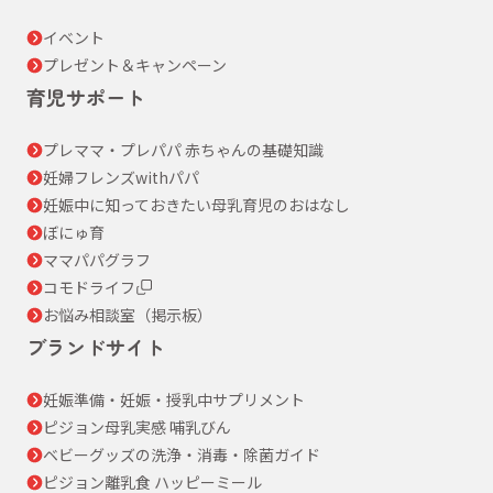
イベント
プレゼント＆キャンペーン
育児サポート
プレママ・プレパパ 赤ちゃんの基礎知識
妊婦フレンズwithパパ
妊娠中に知っておきたい母乳育児のおはなし
ぼにゅ育
ママパパグラフ
コモドライフ
お悩み相談室（掲示板）
ブランドサイト
妊娠準備・妊娠・授乳中サプリメント
ピジョン母乳実感 哺乳びん
ベビーグッズの洗浄・消毒・除菌ガイド
ピジョン離乳食 ハッピーミール