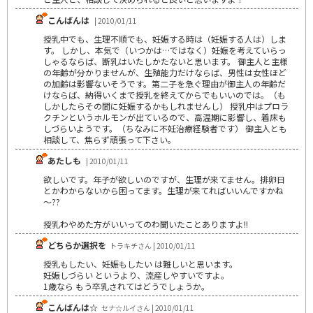
こんばんは
| 2010/01/11
授乳中でも、生理不順でも、妊娠する時は（妊娠する人は）しま
す。 しかし、本気で（いつかは…ではなく）妊娠を考えていらっ
しゃるならば、断乳はいたしかたないと思います。 御主人と主様
の年齢が分かりませんが、生殖能力だけならば、男性は女性ほど
の加齢は影響ないそうです。第二子を急ぐ理由が御主人の年齢だ
けならば、納得いくまで授乳を終えてからでもいいのでは。（も
しかしたらその間に妊娠するかもしれませんし） 授乳中はプロラ
クチンというホルモンが出ているので、高温期に影響し、着床も
しづらいようです。（ちなみに不妊治療経験者です） 御主人とも
相談して、焦らず頑張って下さい。
あたしも
| 2010/01/11
欲しいです。年子が欲しいのですが、生理が来てません。排卵日
とかわからないから困ってます。生理が来てればいいんですかね
～??
授乳わやめた方がいいってのわ聞いたことありますよ!!
どちらか選択を
トラキチさん | 2010/01/11
授乳もしたい、妊娠もしたい は難しいと思います。
妊娠しづらい というより、流産しやすいですよ。
1歳なら もう卒乳されてはどうでしょうか。
こんばんは☆
セナ☆ルイさん | 2010/01/11