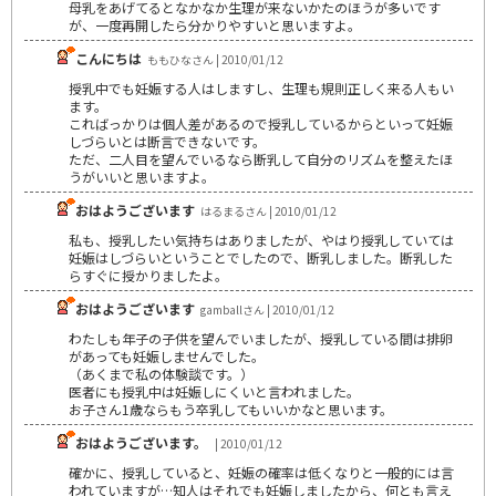
母乳をあげてるとなかなか生理が来ないかたのほうが多いです
が、一度再開したら分かりやすいと思いますよ。
こんにちは
ももひなさん | 2010/01/12
授乳中でも妊娠する人はしますし、生理も規則正しく来る人もい
ます。
こればっかりは個人差があるので授乳しているからといって妊娠
しづらいとは断言できないです。
ただ、二人目を望んでいるなら断乳して自分のリズムを整えたほ
うがいいと思いますよ。
おはようございます
はるまるさん | 2010/01/12
私も、授乳したい気持ちはありましたが、やはり授乳していては
妊娠はしづらいということでしたので、断乳しました。断乳した
らすぐに授かりましたよ。
おはようございます
gamballさん | 2010/01/12
わたしも年子の子供を望んでいましたが、授乳している間は排卵
があっても妊娠しませんでした。
（あくまで私の体験談です。）
医者にも授乳中は妊娠しにくいと言われました。
お子さん1歳ならもう卒乳してもいいかなと思います。
おはようございます。
| 2010/01/12
確かに、授乳していると、妊娠の確率は低くなりと一般的には言
われていますが…知人はそれでも妊娠しましたから、何とも言え