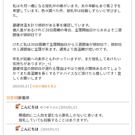
私は今月一歳になる授乳中の娘がいます。夫の年齢もあり第２子を
希望しています。色々調べた所、授乳中は妊娠しずらいと学びまし
た。
基礎体温を計り排卵がある事を確認しています。
個人差があるけれど28日周期の場合、生理開始日からおおよそ二週
間後が排卵日です
けれど私は30日周期で生理開始日から三週間後が排卵日で、排卵日
の１週間後に生理が来ます。通常より高温期が短いのです。
卒乳が妊娠への条件ともわかっていますが、まだ授乳してあけたい
気持ちがあります(>_<)
基礎体温の排卵日が遅れる理由はやはり授乳が関係あるのでしょう
か？また高温期を長くするアドバイスなど頂けたら嬉しいです！宜
しくお願いします
|
2010/01/11
の他の相談を見る
回答順
|
新着順
こんにちは
ゆうゆうさん | 2010/01/12
積極的に二人目を望むなら断乳しかないと思います。
授乳していても妊娠することはありますが。
こんにちは
| 2010/01/12