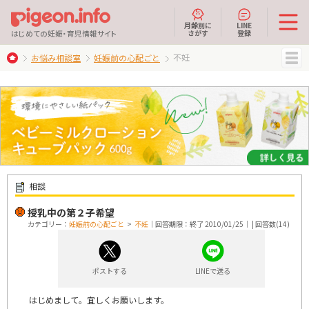
月齢別に
LINE
さがす
登録
はじめての妊娠・育児情報サイト
不妊
お悩み相談室
妊娠前の心配ごと
MENU
相談
授乳中の第２子希望
カテゴリー：
妊娠前の心配ごと
>
不妊
｜回答期限：終了 2010/01/25｜ | 回答数(14)
ポストする
LINEで送る
はじめまして。宜しくお願いします。