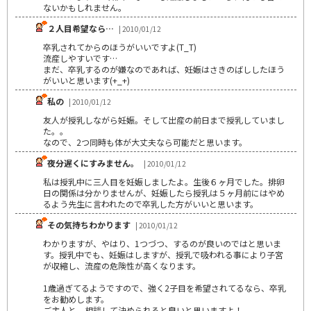
ないかもしれません。
２人目希望なら…
| 2010/01/12
卒乳されてからのほうがいいですよ(T_T)
流産しやすいです…
まだ、卒乳するのが嫌なのであれば、妊娠はさきのばししたほう
がいいと思います(+_+)
私の
| 2010/01/12
友人が授乳しながら妊娠。そして出産の前日まで授乳していまし
た。。
なので、2つ同時も体が大丈夫なら可能だと思います。
夜分遅くにすみません。
| 2010/01/12
私は授乳中に三人目を妊娠しましたよ。生後６ヶ月でした。排卵
日の関係は分かりませんが、妊娠したら授乳は５ヶ月前にはやめ
るよう先生に言われたので卒乳した方がいいと思います。
その気持ちわかります
| 2010/01/12
わかりますが、やはり、1つづつ、するのが良いのではと思いま
す。授乳中でも、妊娠はしますが、授乳で吸われる事により子宮
が収縮し、流産の危険性が高くなります。
1歳過ぎてるようですので、強く2子目を希望されてるなら、卒乳
をお勧めします。
ご主人と、相談して決められると良いと思いますよ！