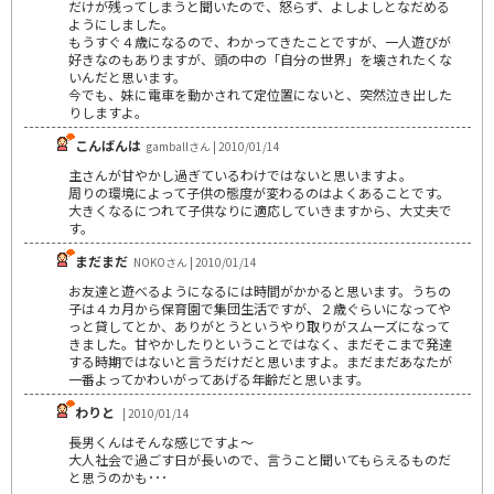
だけが残ってしまうと聞いたので、怒らず、よしよしとなだめる
ようにしました。
もうすぐ４歳になるので、わかってきたことですが、一人遊びが
好きなのもありますが、頭の中の「自分の世界」を壊されたくな
いんだと思います。
今でも、妹に電車を動かされて定位置にないと、突然泣き出した
りしますよ。
こんばんは
gamballさん | 2010/01/14
主さんが甘やかし過ぎているわけではないと思いますよ。
周りの環境によって子供の態度が変わるのはよくあることです。
大きくなるにつれて子供なりに適応していきますから、大丈夫で
す。
まだまだ
NOKOさん | 2010/01/14
お友達と遊べるようになるには時間がかかると思います。うちの
子は４カ月から保育園で集団生活ですが、２歳ぐらいになってや
っと貸してとか、ありがとうというやり取りがスムーズになって
きました。甘やかしたりということではなく、まだそこまで発達
する時期ではないと言うだけだと思いますよ。まだまだあなたが
一番よってかわいがってあげる年齢だと思います。
わりと
| 2010/01/14
長男くんはそんな感じですよ～
大人社会で過ごす日が長いので、言うこと聞いてもらえるものだ
と思うのかも･･･