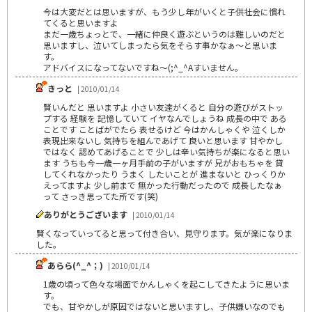
今は大変だとは思いますが、もう少し年がいくと子供社会に慣れ
てくると思いますよ
まだ一歳ちょっとで、一緒に仲良く遊ぶというのは難しいのだと
思いますし、泣いてしまったら気をそらす事かなぁ～と思いま
す。
アドバイスになってないですね～(;^_^Aすいません。
きっと
| 2010/01/14
賢いんだと 思いますよ 小さい友達がくると 自分の遊びがストッ
プする 経験を 記憶していて イヤなんでしょうね 成長の中で ある
ことです ことばがでたら 表せるけど 今はかんしゃくや 泣くしか
表現出来ないし 気持ちを組んであげて 良いと思います 甘やかし
ではなく 認めてあげることで 少しは辛い気持ちが楽になると思い
ます うちも今一歳一ヶ月手前の子がいますが 兄がおもちゃを 貸
してくれなかったり うまく したいことが 進まないと ひっくりか
えってますよ 少し前まで 無かった行動だったので 成長したなぁ
って さっき思ってた所です(笑)
ありがとうございます
| 2010/01/14
賢くなっていってると思って付き合い、見守ります。気が楽になりま
した。
あらら(^_^；)
| 2010/01/14
1歳の頃って色々な場面でかんしゃくを起こしてきたように思いま
す。
でも、甘やかしが原因ではないと思いますし、子供嫌いなのでも