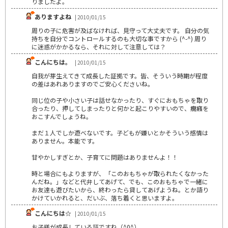
りましたよ。
ありますよね
| 2010/01/15
周りの子に危害が及ばなければ、見守って大丈夫です。 自分の気
持ちを自分でコントロールするのも大切な事ですから (^-^) 周り
に迷惑がかかるなら、それに対して注意しては？
こんにちは。
| 2010/01/15
自我が芽生えてきて成長した証拠です。皆、そういう時期が程度
の差はあれありますのでご安心くださいね。
同じ位の子や小さい子は話せなかったり、すぐにおもちゃを取り
合ったり、押してしまったりと何かと起こりやすいので、癇癪を
おこすんでしょうね。
まだ１人でしか遊べないです。子どもが嫌いとかそういう感情は
ありません。本能です。
甘やかしすぎとか、子育てに問題はありませんよ！！
時と場合にもよりますが、「このおもちゃが取られたくなかった
んだね。」などと代弁してあげて、でも、このおもちゃで一緒に
お友達も遊びたいから、終わったら貸してあげようね。とか語り
かけていかれると、だいぶ、落ち着くと思いますよ。
こんにちは☆
| 2010/01/15
お子様が成長している証ですね（^0^）