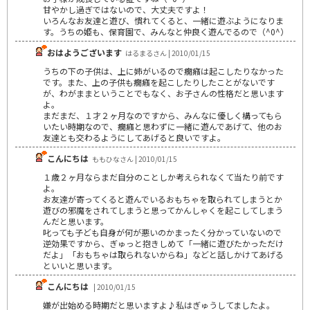
甘やかし過ぎではないので、大丈夫ですよ！
いろんなお友達と遊び、慣れてくると、一緒に遊ぶようになりま
す。うちの姫も、保育園で、みんなと仲良く遊んでるので（^0^）
おはようございます
はるまるさん | 2010/01/15
うちの下の子供は、上に姉がいるので癇癪は起こしたりなかった
です。また、上の子供も癇癪を起こしたりしたことがないです
が、わがままということでもなく、お子さんの性格だと思います
よ。
まだまだ、１才２ヶ月なのですから、みんなに優しく構ってもら
いたい時期なので、癇癪と思わずに一緒に遊んであげて、他のお
友達とも交わるようにしてあげると良いですよ。
こんにちは
ももひなさん | 2010/01/15
１歳２ヶ月ならまだ自分のことしか考えられなくて当たり前です
よ。
お友達が寄ってくると遊んでいるおもちゃを取られてしまうとか
遊びの邪魔をされてしまうと思ってかんしゃくを起こしてしまう
んだと思います。
叱っても子ども自身が何が悪いのかまったく分かっていないので
逆効果ですから、ぎゅっと抱きしめて「一緒に遊びたかっただけ
だよ」「おもちゃは取られないからね」などと話しかけてあげる
といいと思います。
こんにちは
| 2010/01/15
嫌が出始める時期だと思いますよ♪私はぎゅうしてましたよ。