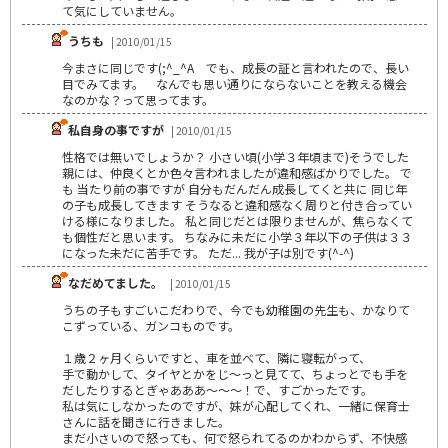
て気にしていません。
うちも
| 2010/01/15
今まさに同じです(;^_^A でも、成長の証と言われたので、長い
目でみてます。 なんでも思い通りにならないことを教える機会
なのかな？って思ってます。
私自身の事ですが
| 2010/01/15
性格では無いでしょうか？ 小さい頃(小学３年頃まで)そうでした
親には、仲良くとか色々言われましたが違和感ばかりでした。 で
も 当たり前の事ですが 自分もだんだん成長してくと共に 同じ年
の子も成長してきます そうなると違和感なく周りと付き合ってい
ける様になりました。 私と同じだとは限りませんが、焦らなくて
も個性だと思います。 ちなみに未だに小学３年以下の子供は３３
になった未だに苦手です。 ただ... 我が子は別です(^-^)
なだめてました。
| 2010/01/15
うちの子もすごいこだわりで、今でも幼稚園の先生も、かなりて
こずっている、ガンコものです。
１歳２ヶ月くらいですと、車を並べて、隣に寝転がって、
手で動かして、タイヤとかをじ～っと見てて、ちょっとでも手を
だしたりするとぎゃあああ～～～！で、すごかったです。
私は気にしなかったのですが、妹が心配してくれ、一緒に保育士
さんに話を聞きに行きました。
まだ小さいので怒っても、何で怒られてるのかわからず、不快感