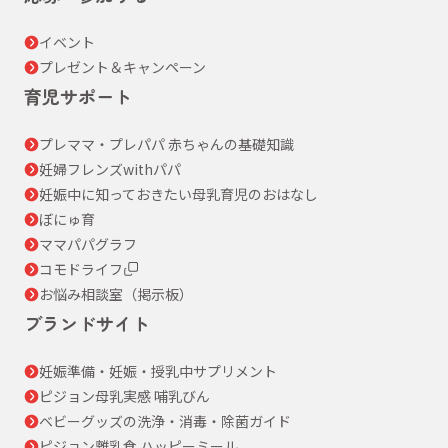
イベント
プレゼント＆キャンペーン
育児サポート
プレママ・プレパパ 赤ちゃんの基礎知識
妊婦フレンズwithパパ
妊娠中に知っておきたい母乳育児のおはなし
ぼにゅ育
ママパパグラフ
コモドライフ
お悩み相談室（掲示板）
ブランドサイト
妊娠準備・妊娠・授乳中サプリメント
ピジョン母乳実感 哺乳びん
ベビーグッズの洗浄・消毒・除菌ガイド
ピジョン離乳食 ハッピーミール