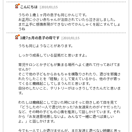
こんにちは
| 2010/01/15
うちの１歳１ヶ月の息子も同じかんじです。
お正月に小さい赤ちゃんが注目されていたら泣き出しました。
まだ上手に感情表現ができないのでかんしゃくを起こすんでしょ
うね
1歳7ヵ月の息子の母です
| 2010/01/15
うちも同じようなことがあります。
しっかり成長している証拠だと思いますよ。
育児サロンとか子どもが集まる場所へよく連れて行ってあげてま
せんか?
そこで他の子どもからおもちゃを横取りされたり、遊びを邪魔さ
れたりしたことを「経験」として覚えているから、他の子が寄っ
てくると癇癪起こしてしまうんだと思います。
自分のしたいこと、テリトリーがはっきりしてきたんだと思いま
す。
わたしは癇癪起こして泣いた時にはそっと抱きしめて目を見て
「どうしたの?一人で遊びたかった?お友達来たのがイヤだった?」
など、その時の子どもの心情を推測して話しかけています。それ
から「お友達意地悪しないよ。みんなで一緒に遊べば楽しい
よ。」と話しかけます。
今でも一人でしか遊びませんが、まだ友達と遊べない時期と思っ