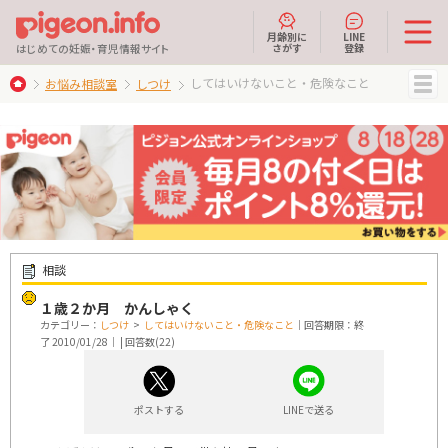
月齢別に
LINE
さがす
登録
はじめての妊娠・育児情報サイト
してはいけないこと・危険なこと
お悩み相談室
しつけ
MENU
相談
１歳２か月 かんしゃく
カテゴリー：
しつけ
>
してはいけないこと・危険なこと
｜回答期限：終
了 2010/01/28｜ | 回答数(22)
ポストする
LINEで送る