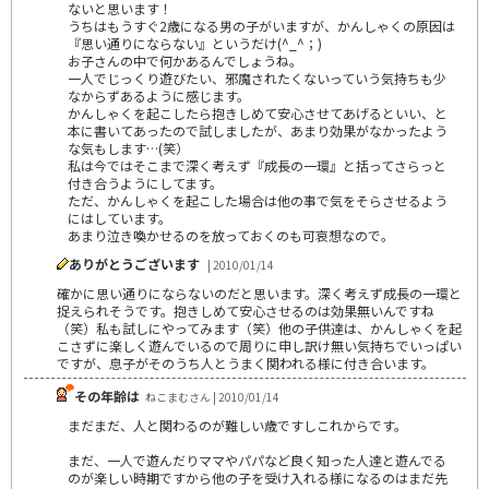
ないと思います！
うちはもうすぐ2歳になる男の子がいますが、かんしゃくの原因は
『思い通りにならない』というだけ(^_^；)
お子さんの中で何かあるんでしょうね。
一人でじっくり遊びたい、邪魔されたくないっていう気持ちも少
なからずあるように感じます。
かんしゃくを起こしたら抱きしめて安心させてあげるといい、と
本に書いてあったので試しましたが、あまり効果がなかったよう
な気もします…(笑）
私は今ではそこまで深く考えず『成長の一環』と括ってさらっと
付き合うようにしてます。
ただ、かんしゃくを起こした場合は他の事で気をそらさせるよう
にはしています。
あまり泣き喚かせるのを放っておくのも可哀想なので。
ありがとうございます
| 2010/01/14
確かに思い通りにならないのだと思います。深く考えず成長の一環と
捉えられそうです。抱きしめて安心させるのは効果無いんですね
（笑）私も試しにやってみます（笑）他の子供達は、かんしゃくを起
こさずに楽しく遊んでいるので周りに申し訳け無い気持ちでいっぱい
ですが、息子がそのうち人とうまく関われる様に付き合います。
その年齢は
ねこまむさん | 2010/01/14
まだまだ、人と関わるのが難しい歳ですしこれからです。
まだ、一人で遊んだりママやパパなど良く知った人達と遊んでる
のが楽しい時期ですから他の子を受け入れる様になるのはまだ先