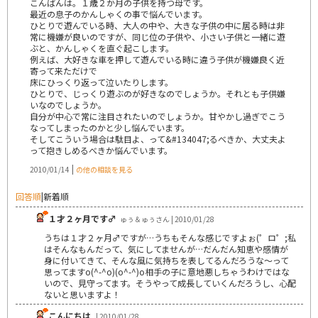
こんばんは。１歳２か月の子供を持つ母です。
最近の息子のかんしゃくの事で悩んでいます。
ひとりで遊んでいる時、大人の中や、大きな子供の中に居る時は非
常に機嫌が良いのですが、同じ位の子供や、小さい子供と一緒に遊
ぶと、かんしゃくを直ぐ起こします。
例えば、大好きな車を押して遊んでいる時に違う子供が機嫌良く近
寄って来ただけで
床にひっくり返って泣いたりします。
ひとりで、じっくり遊ぶのが好きなのでしょうか。それとも子供嫌
いなのでしょうか。
自分が中心で常に注目されたいのでしょうか。甘やかし過ぎでこう
なってしまったのかと少し悩んでいます。
そしてこういう場合は駄目よ、って&#134047;るべきか、大丈夫よ
って抱きしめるべきか悩んでいます。
|
2010/01/14
の他の相談を見る
回答順
|
新着順
１才２ヶ月です♂
ゅぅ＆ゅぅさん | 2010/01/28
うちは１才２ヶ月♂ですが…うちもそんな感じですよぉ(゜ロ゜;私
はそんなもんだって、気にしてませんが…だんだん知恵や感情が
身に付いてきて、そんな風に気持ちを表してるんだろうな～って
思ってますo(^-^o)(o^-^)o相手の子に意地悪しちゃうわけではな
いので、見守ってます。そうやって成長していくんだろうし、心配
ないと思いますよ！
こんにちは
| 2010/01/28