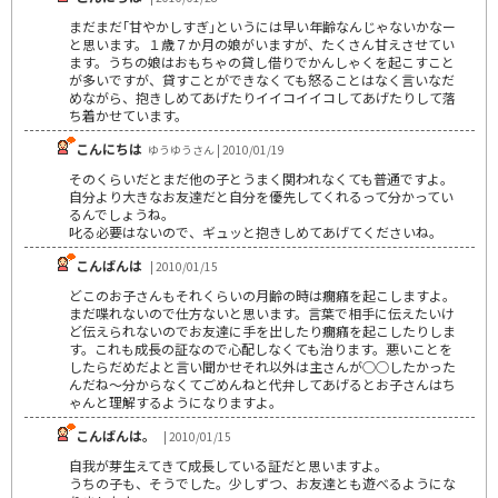
まだまだ｢甘やかしすぎ｣というには早い年齢なんじゃないかなー
と思います。１歳７か月の娘がいますが、たくさん甘えさせてい
ます。うちの娘はおもちゃの貸し借りでかんしゃくを起こすこと
が多いですが、貸すことができなくても怒ることはなく言いなだ
めながら、抱きしめてあげたりイイコイイコしてあげたりして落
ち着かせています。
こんにちは
ゆうゆうさん | 2010/01/19
そのくらいだとまだ他の子とうまく関われなくても普通ですよ。
自分より大きなお友達だと自分を優先してくれるって分かってい
るんでしょうね。
叱る必要はないので、ギュッと抱きしめてあげてくださいね。
こんばんは
| 2010/01/15
どこのお子さんもそれくらいの月齢の時は癇癪を起こしますよ。
まだ喋れないので仕方ないと思います。言葉で相手に伝えたいけ
ど伝えられないのでお友達に手を出したり癇癪を起こしたりしま
す。これも成長の証なので心配しなくても治ります。悪いことを
したらだめだよと言い聞かせそれ以外は主さんが○○したかった
んだね～分からなくてごめんねと代弁してあげるとお子さんはち
ゃんと理解するようになりますよ。
こんばんは。
| 2010/01/15
自我が芽生えてきて成長している証だと思いますよ。
うちの子も、そうでした。少しずつ、お友達とも遊べるようにな