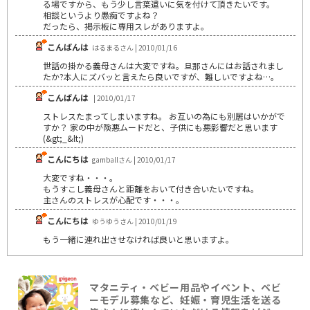
る場ですから、もう少し言葉遣いに気を付けて頂きたいです。
相談というより愚痴ですよね？
だったら、掲示板に専用スレがありますよ。
こんばんは
はるまるさん | 2010/01/16
世話の掛かる義母さんは大変ですね。旦那さんにはお話されまし
たか?本人にズバッと言えたら良いですが、難しいですよね…。
こんばんは
| 2010/01/17
ストレスたまってしまいますね。 お互いの為にも別居はいかがで
すか？ 家の中が険悪ムードだと、子供にも悪影響だと思います
(&gt;_&lt;)
こんにちは
gamballさん | 2010/01/17
大変ですね・・・。
もうすこし義母さんと距離をおいて付き合いたいですね。
主さんのストレスが心配です・・・。
こんにちは
ゆうゆうさん | 2010/01/19
もう一緒に連れ出させなければ良いと思いますよ。
マタニティ・ベビー用品やイベント、ベビ
ーモデル募集など、妊娠・育児生活を送る