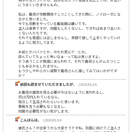
にうまくいきませんもの。
私は、義母が宗教関係でしつこくしてきた時に、ノイローゼにな
るかと思いました。
今でも宗教をやっている義両親は嫌いです。
主人は長男ですが、同居もしたくないし、できればあまり会いた
くない人たちです。
それでも態度には出しませんし、笑顔で接して上手くやっていけ
るように努力してます。
お前とかババァとか、のたれ死んで…とか。
読んでいてちょっと怖いなぁ…って私は思いますよ。
そう思うことが態度にあらわれて、それで義母さんがムカつくこ
ともあるかもしれません。
もう少しやわらかい姿勢で義母さんと接してみてはいかがです
か？
前回も読ませていただきましたが、
| 2010/01/16
お義母の面倒を見る必要が今はないように思われるし、
月10万円入れているなら、
独立して生活されたらいいと思います。
愚痴を言う必要もなくなるし、
同居の必要性がない気がします。
こんばんは。
| 2010/01/16
彼氏さん？が出来てから大変そうですね。別居に向けてご主人さ