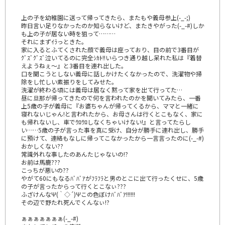
上の子を幼稚園に送って帰ってきたら、またもや義母参上(-_-;)
昨日言い足りなかったのか知らないけど、またきやがった(-_-#)しか
も上の子が居ない時を狙って………
それにまずｲﾗっときた。
家に入るとふてくされた顔で義母は座っており、目の前で3番目が
ｸﾞｽﾞｸﾞｽﾞ泣いてるのに完全ｼｶﾄ!!いらつき通り越し呆れた私は『着替
えようねぇ～』と3番目を連れ出した。
口を聞こうとしない義母に話しかけたくなかったので、洗濯物や掃
除をし忙しい素振りをしてみせた。
洗濯が終わる頃には義母は居なく黙って家を出て行ってた…
昼に旦那が帰ってきたので何を言われたのかを聞いてみたら、一番
上5歳の子が義母に『お婆ちゃんが帰ってくるから、ママと一緒に
寝れないじゃん!と言われたから、お母さんは行くとこもなく、家に
も帰れないし、車でｳﾛｳﾛしなくちゃいけない!』と言ってたらし
い……5歳の子が言った事を真に受け、自分が勝手に連れ出し、勝手
に預けて、連絡もなしに帰ってこなかったから一言言ったのに(-_-#)
おかしくない??
常識外れな事したのあんたじゃないの!?
お前は馬鹿???
こっちが悪いの??
やがて60にもなるﾊﾞﾊﾞｱがﾌﾗﾌﾗと男のとこに出て行ったくせに、5歳
の子が言ったからって行くとこなぃ???
ふざけんなΨ(｀◇´)Ψこの色ぼけﾊﾞﾊﾞｱ!!!!!!
その辺で野たれ死んでくんなぃ!?
ぁぁぁぁぁぁぁ(-_-#)