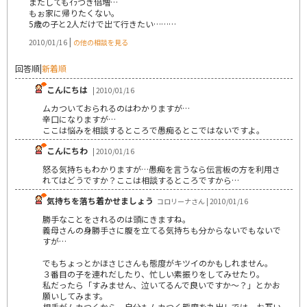
またしてもｲﾗつき倍増…
もぉ家に帰りたくない。
5歳の子と2人だけで出て行きたい………
|
2010/01/16
の他の相談を見る
回答順
|
新着順
こんにちは
| 2010/01/16
ムカついておられるのはわかりますが…
辛口になりますが…
ここは悩みを相談するところで愚痴るとこではないですよ。
こんにちわ
| 2010/01/16
怒る気持ちもわかりますが…愚痴を言うなら伝言板の方を利用さ
れてはどうですか？ここは相談するところですから…
気持ちを落ち着かせましょう
コロリーナさん | 2010/01/16
勝手なことをされるのは頭にきますね。
義母さんの身勝手さに腹を立てる気持ちも分からないでもないで
すが…
でもちょっとかほさじさんも態度がキツイのかもしれません。
３番目の子を連れだしたり、忙しい素振りをしてみせたり。
私だったら「すみません、泣いてるんで良いですか～？」とかお
願いしてみます。
相手がムカつくから、自分もムカつく態度を丸出しでは、お互い