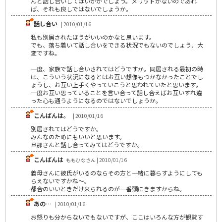
んと話し合いしてはいかがでしょう。メリットがないのであれ
ば、それも良しではないでしょうか。
話し合い
| 2010/01/16
私も別居されたほうがいいのかなと思います。
でも、落ち着いて話し合いをできる状況でもないのでしょう、大
変ですね。
一度、家族で話し合いされてはどうですか。同居される最初の時
は、こういう状況になるとはお互い想像もつかなかったことでし
ょうし、お互い上手くやっていこうと思われていたと思います。
一度お互い思っていることを言い合って話し合えばお互いすれ違
った心も通うようになるのではないでしょうか。
こんばんは。
| 2010/01/16
別居されてはどうですか。
みんなのためにもいいと思います。
旦那さんと話し合ってみてはどうですか。
こんばんは
ももひなさん | 2010/01/16
義母さんに彼氏がいるのならその方と一緒に暮らすようにしても
らえないですかね～。
都合のいいときだけ来られるのが一番頭にきますからね。
あの…
| 2010/01/16
お怒りも分からないでもないですが、ここはいろんな方が観覧す