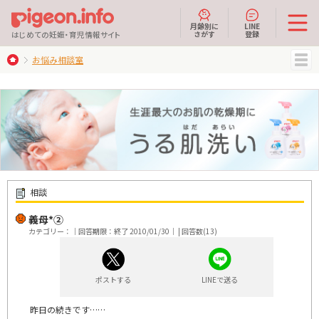
月齢別に
LINE
さがす
登録
はじめての妊娠・育児情報サイト
お悩み相談室
MENU
相談
義母*②
カテゴリー：｜回答期限：終了 2010/01/30｜ | 回答数(13)
ポストする
LINEで送る
昨日の続きです……