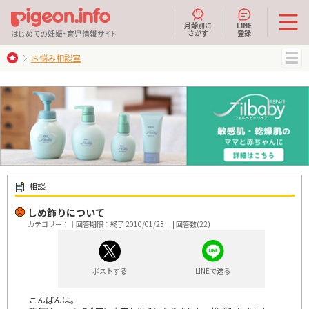
月齢別に
LINE
さがす
登録
はじめての妊娠・育児情報サイト
お悩み相談室
MENU
相談
しめ飾りについて
カテゴリー：｜回答期限：終了 2010/01/23｜ | 回答数(22)
ポストする
LINEで送る
こんばんは。