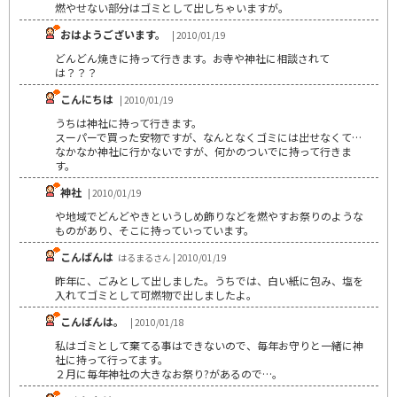
燃やせない部分はゴミとして出しちゃいますが。
おはようございます。
| 2010/01/19
どんどん焼きに持って行きます。お寺や神社に相談されて
は？？？
こんにちは
| 2010/01/19
うちは神社に持って行きます。
スーパーで買った安物ですが、なんとなくゴミには出せなくて…
なかなか神社に行かないですが、何かのついでに持って行きま
す。
神社
| 2010/01/19
や地域でどんどやきというしめ飾りなどを燃やすお祭りのような
ものがあり、そこに持っていっています。
こんばんは
はるまるさん | 2010/01/19
昨年に、ごみとして出しました。うちでは、白い紙に包み、塩を
入れてゴミとして可燃物で出しましたよ。
こんばんは。
| 2010/01/18
私はゴミとして棄てる事はできないので、毎年お守りと一緒に神
社に持って行ってます。
２月に毎年神社の大きなお祭り?があるので…。