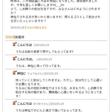
昨年は、この相談室に大変お世話になりました。挨拶遅れました
が、今年も宜しくお願いしますm(_ _)m
さて、しめ飾りの処分方法ですが、みなさんはどのようにされます
か？
神社でされる方が多いかと思いますが、燃えるゴミとして処分され
る方いらっしゃいますか？
|
2010/01/18
の他の相談を見る
回答順
|
新着順
こんにちは
| 2010/01/19
うちは旦那の実家で燃やしてもらってます!!
こんにちは。
| 2010/01/19
うちは、神社に持って行ってます。
神社に
りょうなさん | 2010/01/19
持っていくと処分してくれますよ。ただし、処分代として心遣い
が必要になります。
ちなみに私の地区の神社では３６５日、おまもりや、しめ飾りを
処分する為の箱があり、賽銭箱に心遣いをいれるようになってま
す！
こんにちは
ゆうゆうさん | 2010/01/19
うちは神社でのどんと焼きで焼いてもらってます。