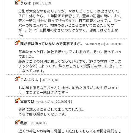
うちは
| 2010/01/18
分別が大変なのもありますが、やはりゴミとしては出せなくて。
７日に外したら、１年間家で保管して、翌年の初詣の時に、お札
等と一緒に 神社に持って行ってます。自宅保管といっても、スー
パーの袋に入れて、物置の高いところに置いてあるだけです
が…。(^_^;) 玄関用の小さいのだけなので、邪魔にはなりませ
ん。
我が家は飾っていないので実家ですが。
vivadaraさん | 2010/01/18
毎年決まった日に神社で燃やしてくれるので、それに持っていっ
てました。
最近はゴミの分別が厳しくなっているので、飾りの材質（プラス
チックなど)によっては、飾りから外して資源ごみの日に出すこと
になっています。
こんにちは
| 2010/01/18
しめ縄を飾るならちゃんと神社に納めたほうがいいと思います
よ。生ゴミと一緒はダメです…
実家では
ももひなさん | 2010/01/18
普通に燃えるごみとして出してましたよ。
うちは飾り類はしてないです。
私は
| 2010/01/18
近くの神社やお寺等に電話して処分してもらえるか聞き確認をし