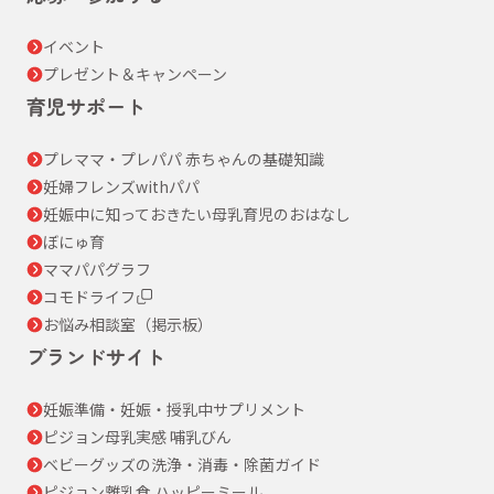
イベント
プレゼント＆キャンペーン
育児サポート
プレママ・プレパパ 赤ちゃんの基礎知識
妊婦フレンズwithパパ
妊娠中に知っておきたい母乳育児のおはなし
ぼにゅ育
ママパパグラフ
コモドライフ
お悩み相談室（掲示板）
ブランドサイト
妊娠準備・妊娠・授乳中サプリメント
ピジョン母乳実感 哺乳びん
ベビーグッズの洗浄・消毒・除菌ガイド
ピジョン離乳食 ハッピーミール