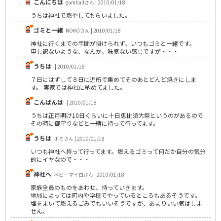
こんにちは
gamballさん | 2010/01/18
うちは神社で燃やしてもらいました。
ゴミと一緒
NOKOさん | 2010/01/18
神社に行くまでの手間が掛けられず、いつもゴミと一緒です。
申し訳ないような、なんか、味気ない感じですが・・・
うちは
| 2010/01/18
７日にはずして８日に近所で集めてそのあとどんど焼きにしま
す。 実家では神社に納めてました。
こんばんは
| 2010/01/18
うちは正月明け10日くらいに十日恵比須大祭というのがあるので
その時に御守りなどと一緒に持って行ってます。
うちは
ホミさん | 2010/01/18
いつも神社へ持って行ってます。燃えるゴミって何だか自分の気分
的にイヤなので・・・
神社へ
ベビーマイロさん | 2010/01/18
家族全員のものをあわせ、持っていきます。
地域によっては町内や学校でやっているところもあるそうです。
塩をまいて燃えるごみでもいいそうですが、あまりいい気はしま
せん。