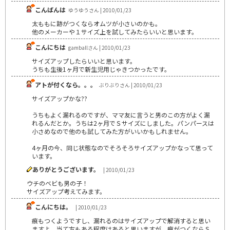
こんばんは
ゆうゆうさん | 2010/01/23
太ももに跡がつくならオムツが小さいのかも。
他のメーカーや１サイズ上を試してみたらいいと思います。
こんにちは
gamballさん | 2010/01/23
サイズアップしたらいいと思います。
うちも生後1ヶ月で新生児用じゃきつかったです。
アトが付くなら。。。
ぶりぶりさん | 2010/01/23
サイズアップかな??
うちもよく漏れるのですが、ママ友に言うと男のこの方がよく漏
れるんだとか。うちは2ヶ月でＳサイズにしました。パンパースは
小さめなので他のも試してみた方がいいかもしれません。
4ヶ月の今、同じ状態なのでそろそろサイズアップかなって思って
います。
ありがとうございます。
| 2010/01/23
ウチのベビも男の子！
サイズアップ考えてみます。
こんにちは。
| 2010/01/23
痕もつくようですし、漏れるのはサイズアップで解消すると思い
ますよ。当て方もある程度はあると思いますが、痕がつくならＳ