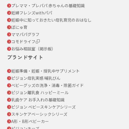
プレママ・プレパパ 赤ちゃんの基礎知識
妊婦フレンズwithパパ
妊娠中に知っておきたい母乳育児のおはなし
ぼにゅ育
ママパパグラフ
コモドライフ
お悩み相談室（掲示板）
ブランドサイト
妊娠準備・妊娠・授乳中サプリメント
ピジョン母乳実感 哺乳びん
ベビーグッズの洗浄・消毒・除菌ガイド
ピジョン離乳食 ハッピーミール
乳歯ケア お手入れの基礎知識
ピジョン ベビースキンケアシリーズ
スキンケアベーシックシリーズ
A形・B形ベビーカー
ピジョンキッズ