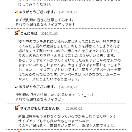
にしてみてください。
ありがとうございます。
| 2010/01/23
まず授乳時の抱き方注意してみます。
それでも漏れるならサイズアップを！
こんにちは
| 2010/01/23
授乳中のウンチ漏れには私も以前は困ってましたが、抱き方を変
えてみたら漏れが激減しました。おしりを押さえてしまうと行き
場がなくって漏れやすいので、赤ちゃんをちょっとずらしておし
りの上のあたりを押さえるようにしたほうがいいと思います。
あと、うっすらアトがつくくらいでしたらもう少し今のオムツの
ままでいいかもしれませんよ。大きすぎればまた漏れるでしょう
し。また、サイズアップもいいですが、同サイズでメーカーを変
えてみるのもひとつです。パンパースは小さめなので、ムーニー
やメリーズだとまだいけると思います。
ありがとうございます。
| 2010/01/23
授乳時の抱き方注意したいと思います（｡・_・｡）
それでも漏れるならサイズか・
サイズかもしれませんね。
| 2010/01/23
新生児用がもう合わなくなっているのかもしれませんね(~o~)
サイズアップしたら良いかもしれませんね☆
うんちが漏れると、着替えが大変だし、洗濯も大変ですよね。