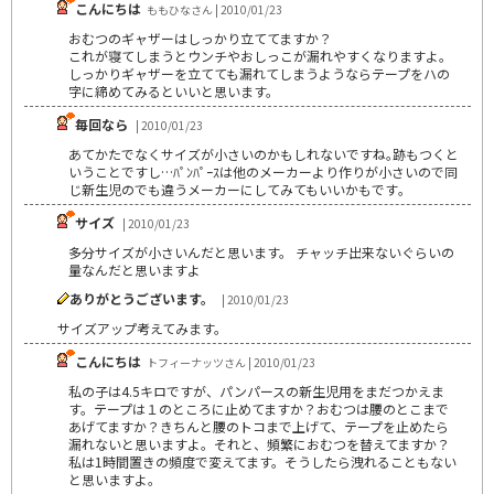
こんにちは
ももひなさん | 2010/01/23
おむつのギャザーはしっかり立ててますか？
これが寝てしまうとウンチやおしっこが漏れやすくなりますよ。
しっかりギャザーを立てても漏れてしまうようならテープをハの
字に締めてみるといいと思います。
毎回なら
| 2010/01/23
あてかたでなくサイズが小さいのかもしれないですね｡跡もつくと
いうことですし…ﾊﾟﾝﾊﾟｰｽは他のメーカーより作りが小さいので同
じ新生児のでも違うメーカーにしてみてもいいかもです｡
サイズ
| 2010/01/23
多分サイズが小さいんだと思います。 チャッチ出来ないぐらいの
量なんだと思いますよ
ありがとうございます。
| 2010/01/23
サイズアップ考えてみます。
こんにちは
トフィーナッツさん | 2010/01/23
私の子は4.5キロですが、パンパースの新生児用をまだつかえま
す。テープは１のところに止めてますか？おむつは腰のとこまで
あげてますか？きちんと腰のトコまで上げて、テープを止めたら
漏れないと思いますよ。それと、頻繁におむつを替えてますか？
私は1時間置きの頻度で変えてます。そうしたら洩れることもない
と思いますよ。