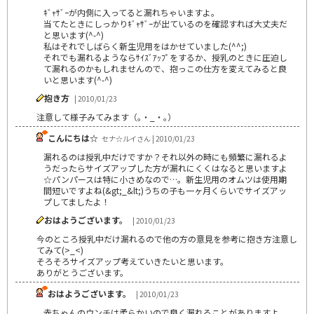
ｷﾞｬｻﾞｰが内側に入ってると漏れちゃいますよ。
当てたときにしっかりｷﾞｬｻﾞｰが出ているのを確認すれば大丈夫だ
と思います(^-^)
私はそれでしばらく新生児用をはかせていました(^^;)
それでも漏れるようならｻｲｽﾞｱｯﾌﾟをするか、授乳のときに圧迫し
て漏れるのかもしれませんので、抱っこの仕方を変えてみると良
いと思います(^-^)
抱き方
| 2010/01/23
注意して様子みてみます（｡・_・｡）
こんにちは☆
セナ☆ルイさん | 2010/01/23
漏れるのは授乳中だけですか？それ以外の時にも頻繁に漏れるよ
うだったらサイズアップした方が漏れにくくはなると思いますよ
☆パンパースは特に小さめなので…。新生児用のオムツは使用期
間短いですよね(&gt;_&lt;)うちの子も一ヶ月くらいでサイズアッ
プしてましたよ！
おはようございます。
| 2010/01/23
今のところ授乳中だけ漏れるので他の方の意見を参考に抱き方注意し
てみて(>_<)
そろそろサイズアップ考えていきたいと思います。
ありがとうございます。
おはようございます。
| 2010/01/23
赤ちゃんのウンチは柔らかいので良く漏れることがありますよ