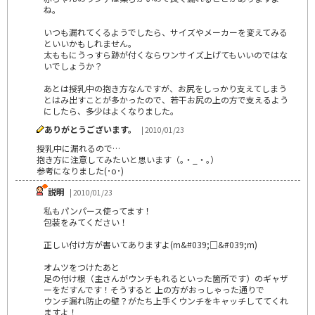
ね。
いつも漏れてくるようでしたら、サイズやメーカーを変えてみる
といいかもしれません。
太ももにうっすら跡が付くならワンサイズ上げてもいいのではな
いでしょうか？
あとは授乳中の抱き方なんですが、お尻をしっかり支えてしまう
とはみ出すことが多かったので、若干お尻の上の方で支えるよう
にしたら、多少はよくなりました。
ありがとうございます。
| 2010/01/23
授乳中に漏れるので…
抱き方に注意してみたいと思います（｡・_・｡）
参考になりました(･o･)
説明
| 2010/01/23
私もパンパース使ってます！
包装をみてください！
正しい付け方が書いてありますよ(m&#039;□&#039;m)
オムツをつけたあと
足の付け根（主さんがウンチもれるといった箇所です）のギャザ
ーをだすんです！そうすると 上の方がおっしゃった通りで
ウンチ漏れ防止の壁？がたち上手くウンチをキャッチしててくれ
ますよ！