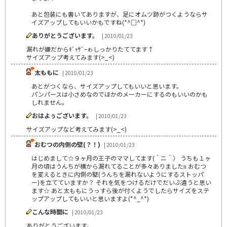
あと包装にも書いてありますが、足にオムツ跡がつくようならサ
イズアップしてもいいかもですね(*^□^*)
ありがとうございます。
| 2010/01/23
漏れが嫌だからｷﾞｬｻﾞｰゎしっかりたててます↑
サイズアップ考えてみます(>_<)
太ももに
| 2010/01/23
あとがつくなら、サイズアップしてもいいと思います。
パンパースは小さめなのでほかのメーカーにするのもいいのかも
しれません。
おはよぅございます。
| 2010/01/23
サイズアップなど考えてみます(>_<)
おむつの内側の壁(？！)
| 2010/01/23
はじめまして☆９ヶ月の王子のママしてます(＾ニ＾） うちも１ヶ
月の頃はうんちが横から漏れてることが多々ありましたιι おむつ
を変えるときに内側の壁(うんちを漏れないようにするストッパ
ー)を立てていますか？ それを気をつけるだけでだいぶ違うと思い
ます☆ あと太ももにうっすら後が付くようでしたらサイズをステ
ップアップしてもいいと思いますよ(*^_^*)
こんな時間に
| 2010/01/23
ありがとうございます。