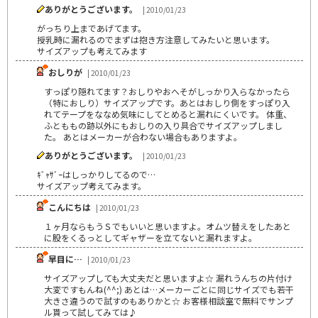
ありがとうございます。
| 2010/01/23
がっちり上まであげてます。
授乳時に漏れるのでまずは抱き方注意してみたいと思います。
サイズアップも考えてみます
おしりが
| 2010/01/23
すっぽり隠れてます？おしりやおへそがしっかり入らなかったら
（特におしり）サイズアップです。あとはおしり側をすっぽり入
れてテープをななめ気味にしてとめると漏れにくいです。 体重、
ふとももの跡以外にもおしりの入り具合でサイズアップしまし
た。 あとはメーカーが合わない場合もありますよ。
ありがとうございます。
| 2010/01/23
ｷﾞｬｻﾞｰはしっかりしてるので…
サイズアップ考えてみます。
こんにちは
| 2010/01/23
１ヶ月ならもうＳでもいいと思いますよ。オムツ替えをしたあと
に股をくるっとしてギャザーを立てないと漏れますよ。
早目に…
| 2010/01/23
サイズアップしても大丈夫だと思いますよ☆ 漏れうんちの片付け
大変ですもんね(^^;) あとは…メーカーごとに同じサイズでも若干
大きさ違うので試すのもありかと☆ お客様相談室で無料でサンプ
ル貰って試してみては♪