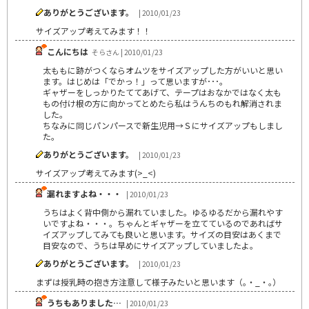
ありがとうございます。
| 2010/01/23
サイズアップ考えてみます！！
こんにちは
そらさん | 2010/01/23
太ももに跡がつくならオムツをサイズアップした方がいいと思い
ます。はじめは「でかっ！」って思いますが･･･。
ギャザーをしっかりたててあげて、テープはおなかではなく太も
もの付け根の方に向かってとめたら私はうんちのもれ解消されま
した。
ちなみに同じパンパースで新生児用→Ｓにサイズアップもしまし
た。
ありがとうございます。
| 2010/01/23
サイズアップ考えてみます(>_<)
漏れますよね・・・
| 2010/01/23
うちはよく背中側から漏れていました。ゆるゆるだから漏れやす
いですよね・・・。ちゃんとギャザーを立てているのであればサ
イズアップしてみても良いと思います。サイズの目安はあくまで
目安なので、うちは早めにサイズアップしていましたよ。
ありがとうございます。
| 2010/01/23
まずは授乳時の抱き方注意して様子みたいと思います（｡・_・｡）
うちもありました…
| 2010/01/23