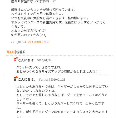
度々お世話になってますm(._.)m
最近オムツからウンチが漏れて困っています。
ベビはもうすぐ①ヶ月で体重４キロ。
いつも授乳中に太股から漏れてきます…私の服にまで。
オムツはパンパースの新生児用です。太股にはうっすらアトが付く
くらいで。
オムツの当て方?サイズ?
何が悪いのですかね(ノд
|
2010/01/23
の他の相談を見る
回答順
|
新着順
こんにちは
| 2010/01/24
パンパースって小さめですよね｡
あとがつくのならサイズアップの時期かもしれませんね！！
こんにちは。
ポムさん | 2010/01/23
太ももから漏れちゃうのは、ギャザーがしっかりと外側に出てい
ないのかもしれないですね。
もし、それでも漏れちゃうならば、グーンを使ってみてはどうで
しょうか？
ギャザーを長くて、しっかりカバーしてくれて、よかったです
よ。
あと、新生児用でもグーンは他メーカーよりちょっと大きめです
し。