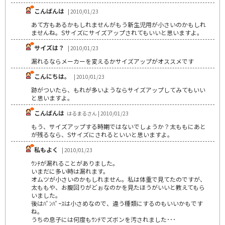
こんばんは
| 2010/01/23
あて方もあるかもしれませんがもう新生児用が小さいのかもしれ
ませんね。Sサイズにサイズアップされてもいいと思いますよ。
サイズは？
| 2010/01/23
漏れるならメーカーを変えるかサイズアップがオススメです
こんにちは。
| 2010/01/23
跡がついたら、もれが多いようならサイズアップしてみてもいい
と思いますよ。
こんばんは
はるまるさん | 2010/01/23
もう、サイズアップする時期ではないでしょうか？太ももにあと
が残るなら、Sサイズにされるといいと思いますよ。
私もよく
| 2010/01/23
ｳﾝﾁが漏れることがありました。
いまだに多い時は漏れます。
オムツが小さいのかもしれません。私は体重で見てたのですが、
太ももや、お腹回りがどぉなのかを見たほうがいいと教えてもら
いました。
後はﾊﾟﾝﾊﾟｰｽは小さめなので、違う種類にするのもいいかもです
ね。
うちの息子には何度もｳﾝﾁでズボンを汚されました･･･