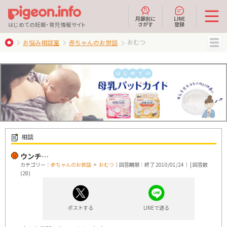
月齢別に
LINE
さがす
登録
はじめての妊娠・育児情報サイト
おむつ
お悩み相談室
赤ちゃんのお世話
MENU
相談
ウンチ…
カテゴリー：
赤ちゃんのお世話
>
おむつ
｜回答期限：終了 2010/01/24｜ | 回答数
(28)
ポストする
LINEで送る