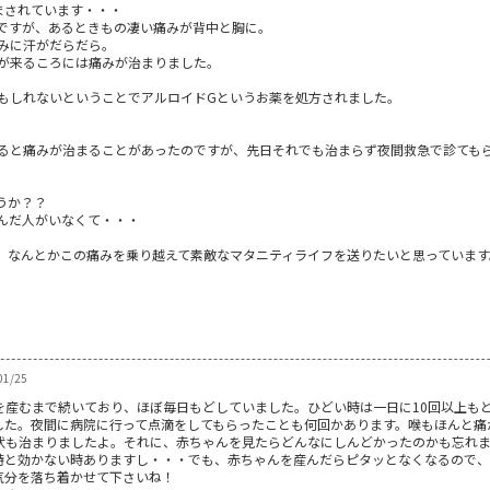
まされています・・・
ですが、あるときもの凄い痛みが背中と胸に。
みに汗がだらだら。
が来るころには痛みが治まりました。
もしれないということでアルロイドGというお薬を処方されました。
ると痛みが治まることがあったのですが、先日それでも治まらず夜間救急で診ても
うか？？
んだ人がいなくて・・・
、なんとかこの痛みを乗り越えて素敵なマタニティライフを送りたいと思っています
1/25
を産むまで続いており、ほぼ毎日もどしていました。ひどい時は一日に10回以上も
した。夜間に病院に行って点滴をしてもらったことも何回かあります。喉もほんと痛
状も治まりましたよ。それに、赤ちゃんを見たらどんなにしんどかったのかも忘れ
時と効かない時ありますし・・・でも、赤ちゃんを産んだらピタッとなくなるので
気分を落ち着かせて下さいね！