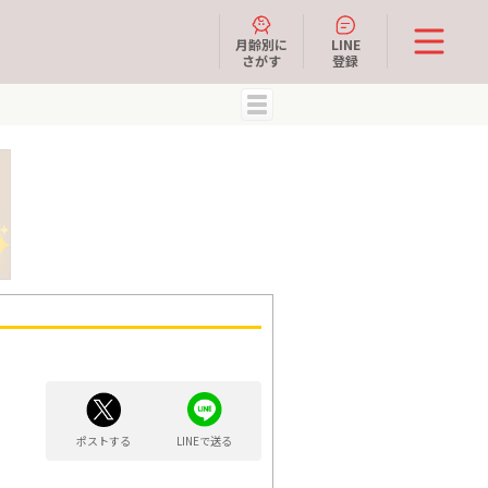
月齢別に
LINE
さがす
登録
MENU
ポストする
LINEで送る