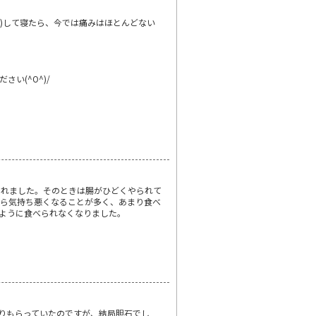
))して寝たら、今では痛みはほとんどない
い(^O^)/
されました。そのときは腸がひどくやられて
から気持ち悪くなることが多く、あまり食べ
ように食べられなくなりました。
りもらっていたのですが、結局胆石でし