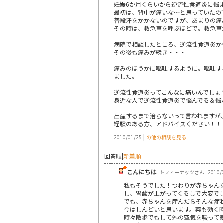
妊娠6か月くらいから逆流性食道炎に悩
最初は、背中が痛いな～と思っていたの
普段汗をかかないのですが、あまりの痛
その時は、救急車を呼ぶほどで。救急車
病院で相談したところ、逆流性食道炎か
その後も痛みが続き・・・
痛みのほうかに嘔吐するように。嘔吐す
ました。
逆流性食道炎ってこんなに痛いんでしょ
身近な人で逆流性食道炎で悩んでる＆悩
出産するまで治らないって言われますが
経験のある方、アドバイスください！！
|
2010/01/25
の他の相談を見る
回答順
|
新着順
こんにちは
トフィーナッツさん | 2010/0
私もそうでした！つわりが赤ちゃん
し、胃酸が上がってくるしで大変で
でも、赤ちゃんを産んだらそんな症
今はしんどいと思います。薬も効く
時々散歩でもして外の空気を吸って