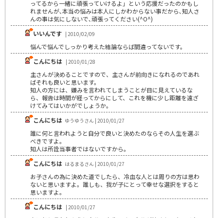
ってるから一緒に頑張っていけるよ」という応援だったのかもし
れませんが､本当の悩みは本人にしかわからない事だから､知人さ
んの事は気にしないで､頑張ってください(^O^)
いいんです
| 2010/02/09
悩んで悩んでしっかり考えた結論ならば間違ってないです。
こんにちは
| 2010/01/28
主さんが決めることですので、主さんが前向きになれるのであれ
ばそれも良いと思います。
知人の方には、嫌みを言われてしまうことが目に見えているな
ら、報告は時間が経ってからにして、これを機に少し距離を遠ざ
けてみてはいかがでしょうか。
こんにちは
ゆうゆうさん | 2010/01/27
誰に何と言われようと自分で良いと決めたのならその人生を選ぶ
べきですよ。
知人は所詮当事者ではないですから。
こんにちは
はるまるさん | 2010/01/27
お子さんの為に決めた道でしたら、冷血な人とは周りの方は思わ
ないと思いますよ。誰しも、我が子にとって幸せな選択をすると
思いますよ。
こんにちは
| 2010/01/27