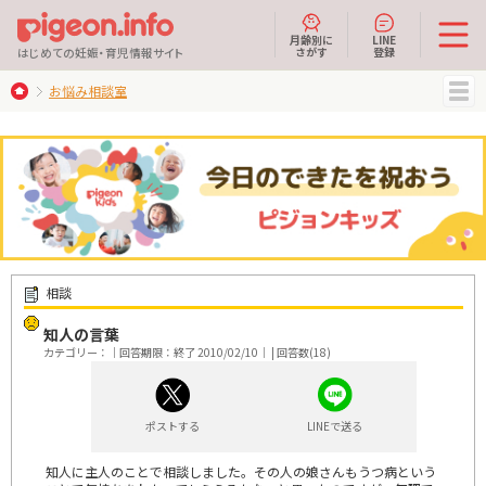
月齢別に
LINE
さがす
登録
はじめての妊娠・育児情報サイト
お悩み相談室
MENU
相談
知人の言葉
カテゴリー：｜回答期限：終了 2010/02/10｜ | 回答数(18)
ポストする
LINEで送る
知人に主人のことで相談しました。その人の娘さんもうつ病という