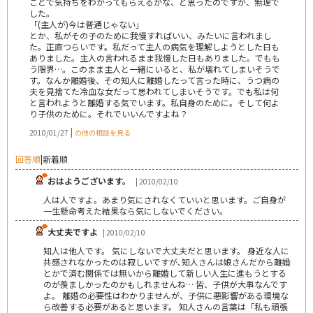
ことで気持ちをわかってもらえるかな、と思ったのですが、無理で
した。
「(主人が)今は普通じゃない」
とか、私がその子のために我慢すればいい、みたいに言われまし
た。正直つらいです。私だって主人の病気を理解しようとした日も
ありました。主人の言われるまま我慢した日もありました。でもも
う限界…。このまま主人と一緒にいると、私が壊れてしまいそうで
す。なんか離婚後、その知人に離婚したって言った時に、うつ病の
夫を見捨てた冷血な女だって思われてしまいそうです。でも私は何
と言われようと離婚する気でいます。私自身のために。そして何よ
り子供のために。それでいいんですよね？
|
2010/01/27
の他の相談を見る
回答順
|
新着順
おはようございます。
| 2010/02/10
人は人ですよ。あまり気にされなくていいと思います。ご自身が
一生懸命考えた結果なら気にしないでください。
大丈夫ですよ
| 2010/02/10
知人は他人です。 気にしないで大丈夫だと思います。 身近な人に
共感されなかったのは寂しいですが､知人さんは娘さんだから離婚
とかで済む関係では無いから離婚して新しい人生に進もうとする
のが羨ましかったのかもしれませんね… 皆、子供が大事なんです
よ。 離婚の必要性はわかりませんが、子供に悪影響がある環境な
ら改善する必要があると思います。 知人さんの言葉は「私も頑張