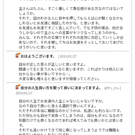
主さんはたぶん、すごく優しくて責任感がある方なのではないで
しょうか。
それで、話のわかる人に背中を押してもらえば心が軽くなるかも
しれないとお友達に相談したのかな、と思います。
お友達もお友達ですごく苦しんでいて、でも子供の場合、向き合
うしかないので主さんへの言葉がキツクなってしまうのかも。
みんな、それぞれの立場でそれぞれの苦労に対応していくしか出
来ないので、それを察して今はお友達をそっとしておいてあげた
ほうがいいと思います。
おはようございます。
| 2010/01/27
自分が出した答えが正しいと思いますよ。
間違ってると言う人もいると思いますが、こればかりは他人には
分からない事が多いですから…。
大変な事も増えると思いますが頑張ってください。
自分の人生良い方を取って良いに決まってますよ。
ばやしさん |
2010/01/27
自分の人生でお友達の人生じゃないじゃないですか。
なので自分で良いと思える選択で良いんですよ。
ただそれが本当に離婚なのかどうかは、私達にも判らないです。
ただ何もかも自分で背負ってしまうのは、自分もダメになるので
別居だけでも良くなるのであれば考えてみても良いかとは思いま
す。
それでも追いかけてきて同じ事になってしまうようでは離婚も
仕方ないのかもしれないですね。