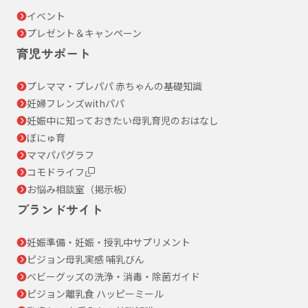
イベント
プレゼント＆キャンペーン
育児サポート
プレママ・プレパパ 赤ちゃんの基礎知識
妊婦フレンズwithパパ
妊娠中に知っておきたい母乳育児のおはなし
ぼにゅ育
ママパパグラフ
コモドライフ
お悩み相談室（掲示板）
ブランドサイト
妊娠準備・妊娠・授乳中サプリメント
ピジョン母乳実感 哺乳びん
ベビーグッズの洗浄・消毒・除菌ガイド
ピジョン離乳食 ハッピーミール