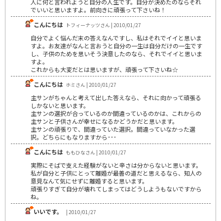
人に何と言われようと自分の人生です。自分が決めたのならそれ
でいいと思いますよ。前向きに頑張って下さいね！
こんにちは
トフィーナッツさん | 2010/01/27
自分でよく悩んだ末の答えなんですし、私はそれでイイと思いま
すよ。お友達がなんと言おうと自分の一生は自分だけの一生です
し、子供のためを思いそう決意したのなら、それでイイと思いま
すよ。
これからも大変だとは思いますが、頑張って下さいね☆
こんにちは
ホミさん | 2010/01/27
主サンがちゃんと考えて出した答えなら、それに向かって頑張る
しかないと思います。
主サンの選択が合っているのか間違っているのかは、これからの
主サンと子供さんが幸せになるかどうかだと思います。
主サンの頑張りで、間違っていた選択。間違っていなかった選
択。どちらにもなりますから･･･
こんにちは
ももひなさん | 2010/01/27
実際にそばで支えた経験がないと辛さは分からないと思います。
私が自分と子供にとって離婚が最善の道だと思えるなら、知人の
意見なんて気にせずに離婚すると思います。
頑張りすぎて自分が壊れてしまってはどうしようもないですから
ね。
いいです。
| 2010/01/27