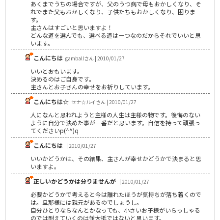
あくまでうちの場合ですが、父のうつ病で母もおかしくなり、そ
れでまた父もおかしくなり、子供たちもおかしくなり、困りま
す。
主さんはすごいと思いますよ！
どんな道を選んでも、選べる道は一つなのだからそれでいいと思
います。
こんにちは
gamballさん | 2010/01/27
いいとおもいます。
決めるのはご自身です。
主さんとお子さんの幸せをお祈りしています。
こんにちは☆
セナ☆ルイさん | 2010/01/27
人になんと思われようと主様の人生は主様の物です。後悔のない
ように自分で決めた事が一番だと思います。自信を持って頑張っ
てくださいp(^^)q
こんにちは
| 2010/01/27
いいかどうかは、その結果、主さんが幸せかどうかで決まると思
いますよ。
正しいかどうかは分りませんが
| 2010/01/27
必要かどうかで考えると今は離れたほうが気持ちが落ち着くので
は。旦那様には親元があるのでしょうし。
自分ひとりならなんとかなっても、小さいお子様がいらっしゃる
のでは耐えていくのは並大抵ではないと思います。