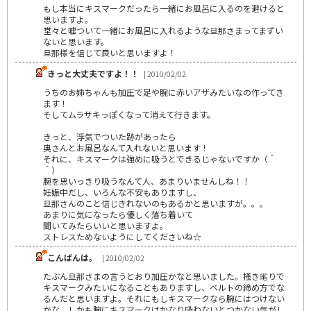
もし本当にキスマークだったら一緒にお風呂に入るのを避けると
思いますよ。
堂々と嘘ついて一緒にお風呂に入れるような旦那さまってまずい
ないと思います。
旦那様を信じて良いと思いますよ！
きっと大丈夫ですよ！！
| 2010/02/02
うちのお姉ちゃんも加圧で足や腕に赤いアザみたいなの作ってき
ます！
そしてムラサキっぽくなって消えて行きます。
きっと、浮気でついた跡があったら
奥さんとお風呂なんて入れないと思います！
それに、キスマークは強めに吸うとできるじゃないですか（＾
＾）
腕を思いっきり吸うなんて人、あまりいませんしね！！
妊娠中だし、いろんな不安もありますし、
旦那さんのこと信じきれないのもあるかと思いますが。。。
あまりに気になったら優しく落ち着いて
聞いてみたらいいと思いますよ。
ストレスためないようにしてくださいね☆
こんばんは。
| 2010/02/02
たぶん旦那さまの言うとおり加圧かなと思いました。掻き毟りで
キスマークみたいになることもありますし、ベルトの締め方でな
るんだと思いますよ。それにもしキスマークなら腕にはつけない
かな。しかも腕にキスマークはかなり吸わないとつかない気がし