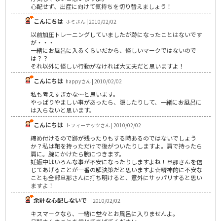
心配せず、出産に向けて気持ちを切り替えましょう！
こんにちは
ホミさん | 2010/02/02
以前加圧トレーニングしていましたが跡になったことはないです
が・・・
一緒にお風呂に入るくらいだから、怪しいマークではないので
は？？
それ以外に怪しい行動がなければ大丈夫だと思いますよ！
こんにちは
happyさん | 2010/02/02
私も考えすぎかな～と思います。
やっぱりやましい事があったら、隠したりして、一緒にお風呂に
は入らないと思います。
こんにちは
トフィーナッツさん | 2010/02/02
締め付けるので跡が残ったりもする時あるのではないでしょう
か？私は鞄を持っただけで後がついたりしますよ。肩で持ったら
肩に。腕にかけたら腕につきます。
妊娠中はいろんな事が不安になったりしますよね！旦那さんを信
じてあげることが一番の解決策だと思いますよ☆精神的に不安な
ことも全部旦那さんに打ち明けると、意外にサッパリすると思い
ますよ！
余計な心配しないで
| 2010/02/02
キスマークなら、一緒に堂々とお風呂に入りませんよ。