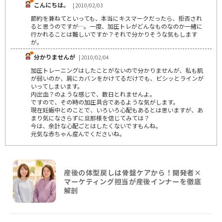
こんにちは。
| 2010/02/03
節約を兼ねてといっても、本当にキスマークだったら、拒否され
ると思うのですが…。一度、加圧トレがどんなものなのか一緒に
行かれることは難しいですか？それで分かりそうな気もします
が。
分かりませんが
| 2010/02/04
加圧トレーニングはしたことがないので分かりませんが、私も肌
が弱いのか、肩にカバンをかけてるだけでも、ビシッとラインが
いってしまいます。
内出血？のような感じで、数日とれませんよ。
ですので、その時の加圧具合であるような気がします。
現在妊娠中とのことで、いろいろ心配もあるとは思いますが、あ
まり気になさらずに旦那様を信じてみては？
今は、余計な心配ごとはしたくないですもんね。
元気な赤ちゃん産んでくださいね。
産後の体型戻しは骨盤ケアから！開発者×
マーケティング担当が産後インナーを徹底
解剖