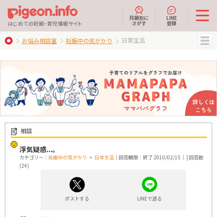
月齢別に
LINE
さがす
登録
はじめての妊娠・育児情報サイト
日常生活
お悩み相談室
妊娠中の気がかり
MENU
相談
浮気疑惑...。
カテゴリー：
妊娠中の気がかり
>
日常生活
｜回答期限：終了 2010/02/15｜ | 回答数
(24)
ポストする
LINEで送る