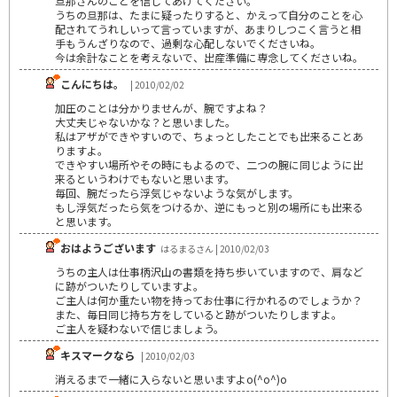
旦那さんのことを信じてあげてください。
うちの旦那は、たまに疑ったりすると、かえって自分のことを心
配されてうれしいって言っていますが、あまりしつこく言うと相
手もうんざりなので、過剰な心配しないでくださいね。
今は余計なことを考えないで、出産準備に専念してくださいね。
こんにちは。
| 2010/02/02
加圧のことは分かりませんが、腕ですよね？
大丈夫じゃないかな？と思いました。
私はアザができやすいので、ちょっとしたことでも出来ることあ
りますよ。
できやすい場所やその時にもよるので、二つの腕に同じように出
来るというわけでもないと思います。
毎回、腕だったら浮気じゃないような気がします。
もし浮気だったら気をつけるか、逆にもっと別の場所にも出来る
と思います。
おはようございます
はるまるさん | 2010/02/03
うちの主人は仕事柄沢山の書類を持ち歩いていますので、肩など
に跡がついたりしていますよ。
ご主人は何か重たい物を持ってお仕事に行かれるのでしょうか？
また、毎日同じ持ち方をしていると跡がついたりしますよ。
ご主人を疑わないで信じましょう。
キスマークなら
| 2010/02/03
消えるまで一緒に入らないと思いますよo(^o^)o