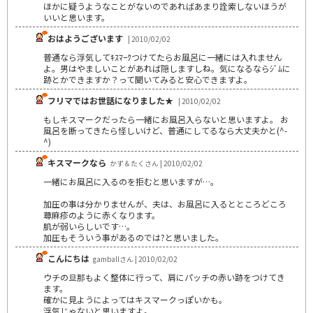
ほかに疑うようなことがないのであればあまり詮索しないほうが
いいと思います。
おはようございます
| 2010/02/02
普通なら浮気してｷｽﾏｰｸつけてたらお風呂に一緒には入れません
よ。男はやましいことがあれば隠しますしね。気になるならｼﾞﾑに
跡とかできますか？って聞いてみると安心できますよ。
フリマではお世話になりました★
| 2010/02/02
もしキスマークだったら一緒にお風呂入らないと思いますよ。 お
風呂を断ってきたら怪しいけど、普通にしてるなら大丈夫かと(^-
^)
キスマークなら
かず＆たくさん | 2010/02/02
一緒にお風呂に入るのを拒むと思いますが…。
加圧の事は分かりませんが、夫は、お風呂に入るとところどころ
蕁麻疹のように赤くなります。
肌が弱いらしいです…。
加圧もそういう事があるのでは?と思いました。
こんにちは
gamballさん | 2010/02/02
ウチの旦那もよく整体に行って、肩にパッチの赤い跡をつけてき
ます。
確かに見ようによってはキスマークっぽいかも。
浮気じゃないと思いますよ。