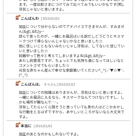
ます。一度旦那さまにつけてみて比べてみてもいいかもです(笑)。
浮気じゃないと思いますよ。
こんばんわ
| 2010/02/02
加圧について分からないのでアドバイスできませんが、すみませ
ん(&gt;.&lt;)y-~
読んで思ったのが、一緒にお風呂はいる訳だしどうどうとキスマ
ークつけて帰らないんじゃないかなと思いました☆
他に怪しいこともないみたいじゃし浮気は、してないと信じてい
いと思いました☆
妊娠中って色々と考えてしまいますよね(&gt;.&lt;)y-~
あたし的意見ですが、ちょっとでも気持ち楽になってほしいなと
コメントさせてもらいました☆
元気な赤ちゃん産んで幸せな家庭築いてください^_^)／▼☆▼＼
(^_^)
こんばんは。
そらさん | 2010/02/02
加圧についての知識はありませんが、浮気はないと思いますよ。
一緒にお風呂に入るなら、キスマークなんてつけないですし、し
かも場所が腕なんで･･･。
浮気してたらいくら隠そうと思っていても男の人はどこかおかし
な行動をとるはずですから、あやしいところがないなら大丈夫で
すよ。
本当に
| 2010/02/02
加圧のあとなのかもしれないですよ。