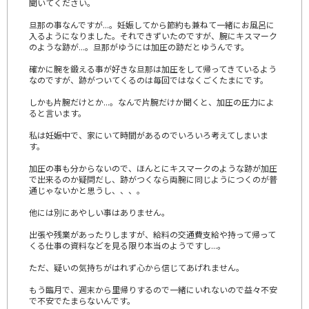
聞いてください。
旦那の事なんですが...。妊娠してから節約も兼ねて一緒にお風呂に
入るようになりました。それできずいたのですが、腕にキスマーク
のような跡が...。旦那がゆうには加圧の跡だとゆうんです。
確かに腕を鍛える事が好きな旦那は加圧をして帰ってきているよう
なのですが、跡がついてくるのは毎回ではなくごくたまにです。
しかも片腕だけとか...。なんで片腕だけか聞くと、加圧の圧力によ
ると言います。
私は妊娠中で、家にいて時間があるのでいろいろ考えてしまいま
す。
加圧の事も分からないので、ほんとにキスマークのような跡が加圧
で出来るのか疑問だし、跡がつくなら両腕に同じようにつくのが普
通じゃないかと思うし、、、。
他には別にあやしい事はありません。
出張や残業があったりしますが、給料の交通費支給や持って帰って
くる仕事の資料などを見る限り本当のようですし...。
ただ、疑いの気持ちがはれず心から信じてあげれません。
もう臨月で、週末から里帰りするので一緒にいれないので益々不安
で不安でたまらないんです。