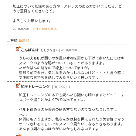
加圧について知識のある方や、アドレスのある方がいましたら、ど
うぞ意見をください(;_;)。
よろしくお願いします。
|
2010/02/01
の他の相談を見る
回答順
|
新着順
こんばんは
ももひなさん | 2010/02/01
うちの夫も肌が弱いのか重い荷物を肩から下げて歩いた日にはキ
スマークのような跡がついていることがありますよ。
ただかばんの跡なので線上についてますが。
里帰り前で余計に気になるのかもしれないけど・・・と言う感じ
で正直な気持ちを話してみたらいいと思いますよ。
加圧トレーニング
| 2010/02/01
加圧トレーニングの本でも読んだら疑いも晴れますけど…＾＾；
スポーツ選手とかよくTVで写ってますよ。
ベルト絞めるのが普通の締め方でないのでなったりしますよ
～。。。
体質にもよりますが、私なんかは腕を押えられたり美容院でマッ
サージされるくらいでキスマーク見たいになるときもあります。
あんまり疑わないほうがいいかもしれないですよ＾＾；