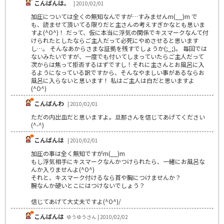
こんばんは。
| 2010/02/01
加圧については全くの無知なんですが…すみませんm(__)m で
も、読ませて頂いてる限りだと主さんの考えすぎかなとも思いま
すよ(^O^)！ だって、仮に本当に浮気の関係でキスマークなんて付
けられたとしたならご主人だって必死にやめさせると思います
し…。 そんなあからさまな証拠を残すでしょうか(;_;)。 毎回では
ないみたいですが、一度でも付いてしまっていたらご主人だって
次からは焦って拒否するはずですし！それに主さんとお風呂に入
るようになっている訳ですから、そんなやましい事があるならお
風呂に入らないと思います！ 私はご主人は白だと思いますよ
(^O^)
こんばんわ
| 2010/02/01
ただの内出血だと思いますよ。旦那さんを信じてあげてください
(^-^)
こんばんは
| 2010/02/01
加圧の事は全く無知ですがm(__)m
もし浮気相手にキスマークなんかつけられたら、一緒にお風呂な
んか入りませんよ(^O^)
それと、キスマーク付けるなら首や胸につけませんか？
腕なんか硬いとこにはつけないでしょう？
信じてあげて大丈夫ですよ(^O^)/
こんばんは
ゆうゆうさん | 2010/02/02