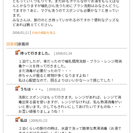
ともっていくつもりです。またBFもホテルなのでお湯をもらえばな
んとかなりますが哺乳びん洗うためにブラシ洗剤はみなさんどうし
てますか？あと、マグも洗うのでスポンジも必要かな？と思ってい
ます。
みなさんは、旅行のとき持っていかれるのですか？便利なグッズな
どあれば教えてください。
|
2008/01/12
の他の相談を見る
回答順
|
新着順
持って行きました。
| 2008/01/24
１泊でしたが、車だったので哺乳瓶用洗剤・ブラシ・レンジ用消
毒ケースを持って行きました。
まだ消毒が必要だったので・・・
赤ちゃんが居ると荷物が多くなりますよね！
私は心配症なので、困るよりはいいかな～って感じでした！
うちは・・・。
| 2008/01/22
洗剤とスポンジはもって行きます。レンジがあれば、レンジで消
毒出来る袋を使いますが、レンジがなければ、私も熱湯消毒がい
いと思います。少しでもきれいにしてあげたいですものね・・・
お互い頑張りましょうね！！
私は
| 2008/01/22
２泊くらいの旅行の時は、水道で洗って簡単な煮沸消毒（お湯で
すすぐだけですが）していました。