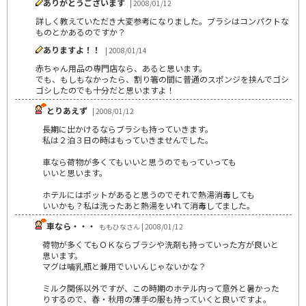
ありがとうございます
| 2008/01/12
詳しく教えていただき大変参考になりました。ブラシはコンパクトな
ものとかあるのですか？
ありますよ！！
| 2008/01/14
赤ちゃん用品の専門店なら、あると思います。
でも、もしもなかったら、割り箸の間に普通のスポンジを挟んでゴシ
ゴシしたのでも十分だと思いますよ！
とりあえず
| 2008/01/12
長期に出かけるならブラシも持っていきます。
私は２泊３日の時はもっていきませんでした。
車なら荷物が多くてもいいと思うのでもっていっても
いいと思います。
ホテルにはポットがあると思うのでそれで熱湯消毒しても
いいかも？私は洗ったあと熱湯をいれて消毒してました。
車なら・・・
ももひなさん | 2008/01/12
荷物が多くてもＯＫならブラシや洗剤も持っていった方が良いと
思います。
マグは哺乳瓶と兼用でいいんじゃないかな？
ミルク関係以外ですが、この時期のホテル内って意外と暑かった
りするので、春・秋用の薄手の服も持っていくと良いですよ。