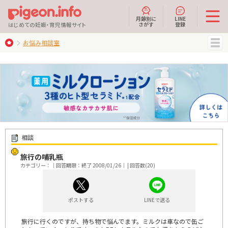
月齢別に
LINE
さがす
登録
はじめての妊娠・育児情報サイト
お悩み相談室
MENU
相談
旅行の哺乳瓶
カテゴリー：｜回答期限：終了 2008/01/26｜ | 回答数(20)
ポストする
LINEで送る
旅行に行くのですが、持ち物で悩んでます。ミルクは車なので缶ご