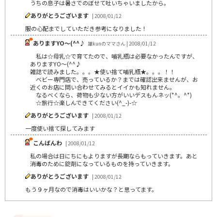
うちの息子は暑さでのぼせて吐いちゃいましたから。
ありがとうございます
| 2008/01/12
服の心配までしていただき参考になりました！
ありますYO～(^^♪
雄kunのママさん | 2008/01/12
私は☆母乳☆で育てたので、哺乳瓶は必要なかったんですが、
ありますYO～(^^♪
雑誌で読みました。。。★使い捨て哺乳瓶★。。。！！
ベビー専門店で、売っているか？までは確認出来ませんが、お
近くのお店に問い合わせてみるとイイかも知れません。
なるべくなら、荷物も少ない方がいいデスもんネッ(*^。^*)
☆旅行☆楽しんできてください(^_-)-☆
ありがとうございます
| 2008/01/12
一度使い捨て探してみます
こんばんわ
| 2008/01/12
私の場合は日にちにもよりますが長期ならもっていきます。あと
消毒のために錠剤になっているものを持っていきます。
ありがとうございます
| 2008/01/12
もう９ヶ月なので消毒はいいかな？と思ってます。