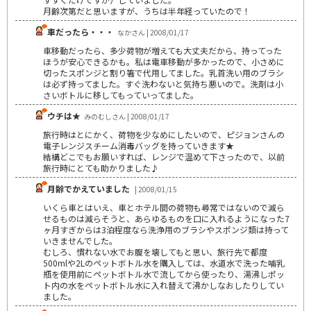
月齢次第だと思いますが、うちは半年経っていたので！
車だったら・・・
なかさん | 2008/01/17
車移動だったら、多少荷物が増えても大丈夫だから、持ってった
ほうが安心できるかも。私は電車移動が多かったので、小さめに
切ったスポンジと割り箸で代用してました。乳首洗い用のブラシ
は必ず持ってました。すぐ洗わないと気持ち悪いので。洗剤は小
さいボトルに移してもっていってました。
ウチは★
みのむしさん | 2008/01/17
旅行時はとにかく、荷物を少なめにしたいので、ピジョンさんの
電子レンジスチーム消毒バッグを持っていきます★
結構どこでもお願いすれば、レンジで温めて下さったので、以前
旅行時にとても助かりました♪
月齢でかえていました
| 2008/01/15
いくら車とはいえ、車とホテル間の荷物も尋常ではないので減ら
せるものは減らそうと、あらゆるものを口に入れるようになった7
ヶ月すぎからは3泊程度なら洗浄用のブラシやスポンジ類は持って
いきませんでした。
むしろ、慣れない水でお腹を壊してもと思い、旅行先で都度
500mlや2Lのペットボトル水を購入しては、水道水で洗った哺乳
瓶を使用前にペットボトル水で流してから使ったり、湯沸しポッ
ト内の水をペットボトル水に入れ替えて沸かしなおしたりしてい
ました。