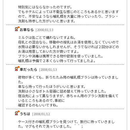
特別気にはならなかったのですが。
でもホテルによっては不衛生な感じのところもあるかと思います
ので、不安なようなら哺乳瓶を大量に持っていったり、ブラシ・
洗剤も持参した方がいいと思います。
お車なら
| 2008/01/13
ミルクは缶ごとで構わないですよね。
母乳との混合なら、移動中の授乳はお湯を使用しなくていいので
水筒は必要ないかもしれませんが、そうでなければ２回分ほどの
お湯は用意しておいた方が良いですよ。
ブラシや消毒は携帯できる物や錠剤を使っていました。
哺乳瓶は予備で２本くらい持って行ってましたよ。
車だったら
| 2008/01/13
荷物が多くても、折りたたみ用の哺乳瓶ブラシは持っていきまし
た。
車なら持って行ったほうがいいと思います。
洗剤は小さなボトル容器に詰め替えて持っていきました。
宿泊先によって異なりますが、赤ちゃん用のブラシ洗剤を備えて
いるところもあるので､事前に
確認するのもいいですね。
うちは
| 2008/01/12
ケース付きの哺乳瓶ブラシを見つけて、旅行に持っていきまし
た。マグもそれで洗っていました。＾＾；