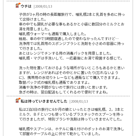
ウチは
| 2008/01/13
子供が3ヶ月の時の長距離旅行で、哺乳瓶2本と乳首を多めに持っ
て出掛けました。
車の中でも調乳が必要な事もあるかと小袋に数回分のミルクとお
湯を用意しました。
哺乳瓶ウォーマーも通販で購入しました。
結局、車の中で5時間寝通したので使わなかったんですけど…
洗浄用では乳首用のスポンジブラシと洗剤を小さめの容器に持っ
て行きました。
あとはレンジでチンする用の消毒パックを用意しました。
哺乳瓶・マグは手洗いして、一応最後にお湯で殺菌する感じで。
洗った物を置いておけるような場所がないところもあるかと思い
ますが、レンジがあればその中とかに置いたり(忘れないよう
に)、携帯用の水切りトレーなども通販などで購入できますよ。
取替パック式の哺乳瓶も通販でありますよ。
消毒や洗浄の手間がないので旅行には良いと思います。
急ぎの時は、翌日配送もしてくれるので便利ですよね。
私は持っていきませんでした
| 2008/01/13
私は2泊3日の旅行に6か月の娘といったときは哺乳瓶、2，3本と
ミルク、ＢＦといつも使っているプラスチックのスプーンを持っ
て行きましたが、特別ブラシや洗剤は持っていきませんでした。
哺乳瓶やスプーンは、ホテルに備え付けのポットのお湯で洗浄し
て部屋のテーブルの上に伏せて乾かしていました。