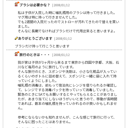
ブラシは必要かな？
| 2008/01/12
私は子供が入院した時に哺乳瓶用のブラシは持って行きました。
マグ用は特に持って行きませんでした。
でも2週間の入院だったのでストローが汚れてきたので替えを買い
ました。
そんなに長期でなければブラシだけで代用出来ると思いますよ。
ありがとうございます
| 2008/01/12
ブラシだけ持って行こうと思います
旅行のときは・・・
| 2008/01/12
我が家は子供が3ヶ月から来るまで東京から四国や京都、大阪、石
川など毎月のように旅行しています。
そんな旅行のとき、スポンジや洗剤は、小さな化粧品が入ってい
るくらいのボトルに詰め替えて、スポンジと一緒に袋に入れて持
っていくようにしました。
哺乳瓶の消毒は、前もって宿泊先にレンジを借りられるか確認し
て、レンジでする消毒パックを持っていって消毒していました。
緊急のときにSAでもお願いするとやってもらえることがありまし
たが、あまり当てにしないほうがいいと思うので、移動が長時間
であれば、数本の哺乳瓶を持っていかれるのが良いかもしれませ
ん。
参考にならないかも知れませんが、こんな感じで旅行に行って、
そんなに困ったことはありません。