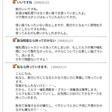
いいですね
| 2008/01/15
旅行いいですね。
友達は哺乳瓶ではなく使い捨てを使っていましたよ。
マグ用のスポンジはもっていたみたいですが。
使い捨てもったいない気もしますが、旅行だとなるべく荷物を少
なくしたいですものね。
使ってみるのも良いかもしれませんよ。
数泊程度なら持って行かない
| 2008/01/13
哺乳瓶はシャカシャカ洗っておしまいか、もしミルクの塊が哺乳
瓶について取れなかったら、ホテルについている新しい歯ブラシ
で、洗います。
それで問題ないですよ！
私なら持っていきます。
| 2008/01/13
こんにちは。
私なら、旅行に行くとなるとかなり念いりに準備して持っていき
ます。
性格かもしれないけど・・・。
だから、ミルク・哺乳瓶数本・ブラシ・消毒液は携帯します。
ミルクも缶ごと持っていくし、出先用に小分けにできるケースを
持っていきます。
旅先で後悔するのが嫌だし、イザというときに子供に不便がかか
るのも嫌なので・・・。