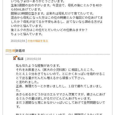
いつもフォローありがとうございます。
生後3週間の女の子がいます。今混合で、母乳の後にミルクを40か
ら60mLあげています。
間隔は3時間位空きます。出来れば母乳だけで育てたいです。
混合から母乳になった方はこの位の時期ミルク毎回どの位あげてま
したか？母乳が出てるか不安もあるし、出てないなら諦める方がよ
いのかと悩んでいます。
後ミルクの方はこの位だとだいたいどの位飲みますか？
ちょっと悩んでいます。
|
2010/02/04
の他の相談を見る
回答順
|
新着順
私は
| 2010/02/18
私も似たような経験があります。
それをお医者さん（医大の小児科医）に相談したところ、
たとえ１０分おきでもいいので、とにかくおっぱいを吸わせるこ
とで出る量がだんだん増えるから頑張って下さい。
と言われました。
正直、無理だろーとか思いましたし、１日で疲れてしまいまし
た。
あきらめるかどうかはカエルママさん次第ですが、娘さんにあげ
るミルクの量は欲しがるだけどんどんあげちゃいます。
まだ３週間なら常におなかいっぱいにしてあげて全然問題ないで
す。
粉ミルクは腹もちがいいらしいので、少し間隔空くみたいです