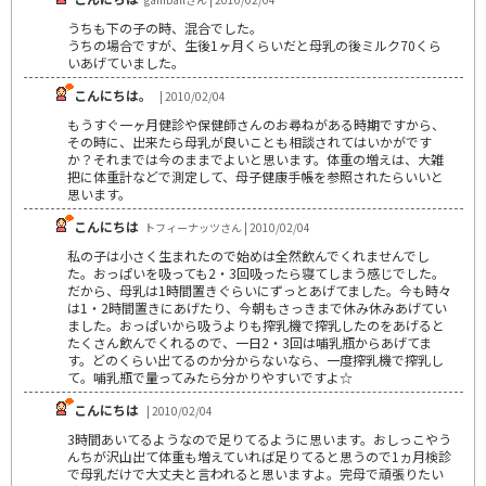
うちも下の子の時、混合でした。
うちの場合ですが、生後1ヶ月くらいだと母乳の後ミルク70くら
いあげていました。
こんにちは。
| 2010/02/04
もうすぐ一ヶ月健診や保健師さんのお尋ねがある時期ですから、
その時に、出来たら母乳が良いことも相談されてはいかがです
か？それまでは今のままでよいと思います。体重の増えは、大雑
把に体重計などで測定して、母子健康手帳を参照されたらいいと
思います。
こんにちは
トフィーナッツさん | 2010/02/04
私の子は小さく生まれたので始めは全然飲んでくれませんでし
た。おっぱいを吸っても2・3回吸ったら寝てしまう感じでした。
だから、母乳は1時間置きぐらいにずっとあげてました。今も時々
は1・2時間置きにあげたり、今朝もさっきまで休み休みあげてい
ました。おっぱいから吸うよりも搾乳機で搾乳したのをあげると
たくさん飲んでくれるので、一日2・3回は哺乳瓶からあげてま
す。どのくらい出てるのか分からないなら、一度搾乳機で搾乳し
て。哺乳瓶で量ってみたら分かりやすいですよ☆
こんにちは
| 2010/02/04
3時間あいてるようなので足りてるように思います。おしっこやう
んちが沢山出て体重も増えていれば足りてると思うので1ヵ月検診
で母乳だけで大丈夫と言われると思いますよ。完母で頑張りたい