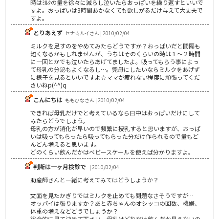
時はﾐﾙｸの量を徐々に減らし泣いたらおっぱいを繰り返すといいで
すよ。おっぱいは3時間あかなくても欲しがるだけ与えて大丈夫で
すよ。
とりあえず
セナ☆ルイさん | 2010/02/04
ミルクを足すのをやめてみたらどうですか？おっぱいだと間隔も
短くなるかもしれませんが、うちはそのくらいの時は１～２時間
に一回とかでも泣いたらあげてましたよ。吸ってもらう事によっ
て母乳の分泌もよくなるし…。完母にしたいならミルクをあげず
に様子を見るといいですよ☆ママが疲れない程度に頑張ってくだ
さいねp(^^)q
こんにちは
ももひなさん | 2010/02/04
できれば母乳だけでと考えているなら日中はおっぱいだけにして
みたらどうでしょう。
母乳の方が消化が早いので頻繁に授乳すると思いますが、おっぱ
いは吸ってもらったら吸ってもらった分だけ作られるので量もど
んどん増えると思います。
どのくらい飲んだかはベビースケールを使えば分かりますよ。
判断は一ヶ月検診で
| 2010/02/04
助産師さんと一緒に考えてみてはどうしょうか？
文面を見たかぎりではミルクを止めても問題なさそうですが…
オッパイは張りますか？あと赤ちゃんのオシッコの回数、機嫌、
体重の増えなどどうでしょうか？
総合的に見て決めて下さい。母乳はどれだけ飲んだか見えないの