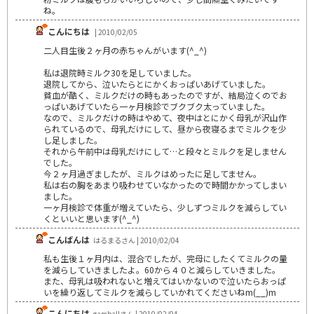
ね。
こんにちは
| 2010/02/05
二人目生後２ヶ月の赤ちゃんがいます(^_^)
私は退院時ミルク30を足していました。
退院してから、泣いたらとにかくおっぱいあげていました。
貧血が酷く、ミルクだけの時もあったのですが、結局泣くのでお
っぱいあげていたら一ヶ月検診でブクブク太っていました。
なので、ミルクだけの時はやめて、夜中はとにかく母乳が沢山作
られているので、母乳だけにして、昼から夜寝るまでミルクを少
し足しました。
それから午前中は母乳だけにして…と段々とミルクを足しません
でした。
今２ヶ月過ぎましたが、ミルクはめったに足してません。
私は右の胸をあまり吸わせていなかったので時間かかってしまい
ました。
一ヶ月検診で体重が増えていたら、少しずつミルクを減らしてい
くといいと思います(^_^)
こんばんは
はるまるさん | 2010/02/04
私も生後１ヶ月内は、混合でしたが、完母にしたくてミルクの量
を減らしていきましたよ。60から４０と減らしていきました。
また、母乳は吸われないと増えてはいかないので泣いたらおっぱ
いを繰り返してミルクを減らしていかれてくださいねm(__)m
こんにちは
gamballさん | 2010/02/04