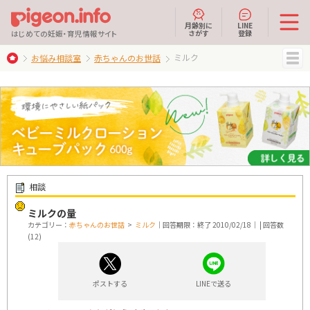
月齢別に
LINE
さがす
登録
はじめての妊娠・育児情報サイト
ミルク
お悩み相談室
赤ちゃんのお世話
MENU
相談
ミルクの量
カテゴリー：
赤ちゃんのお世話
>
ミルク
｜回答期限：終了 2010/02/18｜ | 回答数
(12)
ポストする
LINEで送る