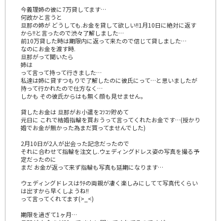
今義理姉の彼に7万貸してます…
何故かと言うと
旦那の姉が どうしても.お金を貸して欲しい!!1月10日に絶対に返す
から!!と言ったので渋々了解しました…
前10万貸した時は期限内に返って来たので信じて貸しました…
なのにお金を渡す時.
旦那がって聞いたら
姉は
って言って持って行きました…
私達は姉に貸すつもりで了解したのに彼氏にって…と思いましたが
持って行かれたので仕方なく…
しかも その彼氏からはも無く顔も見せません｡
貸したお金は 旦那がお小遣をｺﾂｺﾂ貯めて
元日に これで結婚指輪を買おうって言ってくれたお金です…(授かり
婚でお金が無かった為まだ買ってませんでした)
2月10日が2人が出会った記念だったので
それに合わせて指輪を注文し.ウェディングドレス姿の写真を撮る予
定だったのに
まだ お金が返って来ず指輪も写真も延期になります…
ウェディングドレスはｳﾁの両親が凄く楽しみにしてて写真代くらい
は出すから早くしようね!!
って言ってくれてます(>_<)
期限を過ぎて1ヶ月…