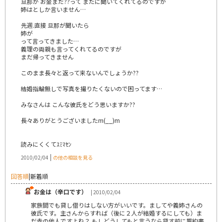
旦那が お金まだ??って またに聞いてくれてるのですが
姉はとしか言いません…
先週.直接 旦那が聞いたら
姉が
って言ってきました…
義理の両親も言ってくれてるのですが
まだ帰ってきません
このまま長々と返って来ないんでしょうか??
結婚指輪無しで写真を撮りたくないので困ってます…
みなさんは こんな彼氏をどう思いますか??
長々ありがとうございましたm(__)m
読みにくくてｽﾐﾏｾﾝ
|
2010/02/04
の他の相談を見る
回答順
|
新着順
お金は（辛口です）
| 2010/02/04
家族間でも貸し借りはしない方がいいです。ましてや義姉さんの
彼氏です。主さんからすれば（後に２人が結婚するにしても）ま
だ赤の他人ですよね？ もしどうしてもと言うなら貸す前に誓約書