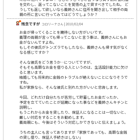
を交わし、返ってこないことを覚悟の上で貸すべきでしたね。 ど
うしても返して欲しいなら義姉さんに住所を聞き出して相手の両
親の所に言いに行ってみてはどうでしょうか？
残念ですが
コロリーナさん | 2010/02/04
お金が帰ってくることを期待しない方がいいです。
義理の両親が言っても帰ってこないと言う事は、義姉さんにもお
金がないんですよね。
もしその彼氏がトンズラでもしたなら、義姉さんも帰す気がなく
なる感じですか？
そんな彼氏をどう思うか…についてですが、
そもそも高額なお金を借りる人というのは、生活設計能力に欠け
ると思います。
結婚しても将来的に金銭のトラブルが絶えないことになりそうで
すね。
私が家族なら、そんな彼氏と別れた方がいいと忠告します。
今回、どれだけ自分たちが苦労して貯蓄したお金だったか、
予定を立てていたことが延期になった事などを義姉さんキチンと
説明し、
もうこれからお金を貸したり、保証人になることは一切ないと、
厳しい対応をすることをお勧めします。
義両親にも、今後はそういう対応しかできないと伝えましょう。
うちの主人にも言ってありますが「家族であっても、高額な金銭
の貸し借り、保証人手続きはしない」