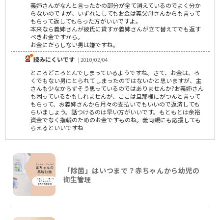
義姉さんがなんと言ったかの部分が全て消えているのでよく分か
らないのですが、いずれにしてもお金は義父母さんからも言って
もらって返してもらった方がいいですよ。
本来なら義姉さんが彼氏に貸すか義姉さんが立て替えてでも返す
べきお金ですから。
お金にだらしない男は嫌ですね。
読みにくいです
| 2010/02/04
ところどころとんでしまっているようですね。さて、お金は、ろ
くでもない男にとられてしまったのではないかと思いますが、主
さんも少なからずそう思っているのではありませんか?お義姉さん
も困っているかもしれませんが、ここは旦那様にがつんと言って
もらって、お義姉さんから月々の支払いでもいいので返済しても
らいましょう。話つけるのは早い方がいいです。もともとは余裕
資金でなく指輪のためのお金ですものね。義両親にも応援しても
らえるといいですね
「除菌」はいつまで？赤ちゃんから幼児の
衛生管理