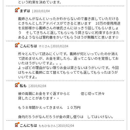
という約束を決めています。
まずは
| 2010/02/04
義姉さんがなんといったかわからないので書き直していただける
ときちんとしたアドバイスができると思います 10万の使用用途
を旦那様から義姉さんの彼氏さんにはっきり話してもらいましょ
う そしてきちんと返してもらいもう貸さないと約束するかまた
あるようならば誓約書をかいてもらうほうが無難だと思います☆
こんにちは
ホミさん | 2010/02/04
所々とんでいて読みにくいです。義姉が何といっていたのか消え
て読めませんが、お金を貸したら、返ってこないのを覚悟してお
いたほうがいいですよ。。。
よっぽどの理由がない限りお金は貸さないほうがいいです。今回
はちゃんと義姉に立て替えてもらってでも返してもらったほうが
いいですよ。
私も
| 2010/02/04
彼の両親にお金をすぐ返すからと 信じ切って渋々
貸したことがあります・・
もう８年間かえってきません １０万円
身内だろうがなんだろうが金の貸し借りは してはいけない。
こんにちは
ももひなさん | 2010/02/04