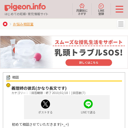
月齢別に
LINE
さがす
登録
はじめての妊娠・育児情報サイト
お悩み相談室
MENU
相談
義理姉の彼氏(かなり長文です)
カテゴリー：｜回答期限：終了 2010/02/18｜ | 回答数(7)
ポストする
LINEで送る
初めて相談させていただきます(>_<)