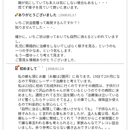
親が気にしていても本人は気にしない場合もあるし・・・
慌てず様子を見ていて良いと思います。
ありがとうございました
| 2008/01/17
いちご状血管腫って再発するんですか？！
知りませんでした・・・．
確かに，いちご状は放っておいても自然に消えるといわれています
し，
乳児に積極的に治療をしないでしばらく様子を見る，というのも
一つの手かなあ，という気もします．
もう一度ゆっくり考えて見ます．
ご意見＆情報ありがとうございました．
初めまして＾＾
| 2008/01/16
私の娘も頭とお腹（お腹は2箇所）に有ります。19日で2か月にな
るので早目にレーザーで治療をと考えています。
私は23日に初めて形成外科に行くのですがその病院は、子供だけ
の日が有って沢山の赤ちゃんが来ているというのでその病院に決
めました。通院されてる方に話を聞いたら「治療後は泣いている
けど暫くしたらケッロとそてるよ」との事でした。保険証か使え
るので料金的にも安心らしくて＾＾
「自然に治るし無理して痛い思いさせなくても」「子供なんだし
様子みたら」と言われる事もありましたが、主人も義父母、私の
親もレーザー治療に賛成してくれて「子供だからこそ保育園とか
で嫌な事言われる事も考えられると」家族みんなでアレコレ話合
いました。余り参考にならない書き込みですいません。。。