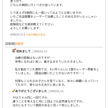
思うので，
どちらの病院に行くべきか迷っています．
とりあえずB病院にも一度いってみようとは思いますが，
いちご状血管腫をレーザーで治療したことのある方がいらっしゃい
ましたら，
経験談などを是非教えてください．
よろしくお願いします．
|
2008/01/15
の他の相談を見る
回答順
|
新着順
初めまして
| 2008/01/15
治療の経験はないのですが･･･
参考になればと思い、書き込ませていただきました。
私が勤めていた病院では、4ヶ月ぐらいに1度のレーザー照射をし
ていました。（理由は聞いたことがないのですが･･･）
何度もこられるお子さんを見ていると、徐々に綺麗になっていっ
てたので、育ちは大丈夫かと思います。
ありがとうございました
| 2008/01/16
やはり４ヵ月に一回ですか．
通うことを考えると月に１回よりも全然楽なのですが，
ほかにもそういう病院があると伺って安心しました．