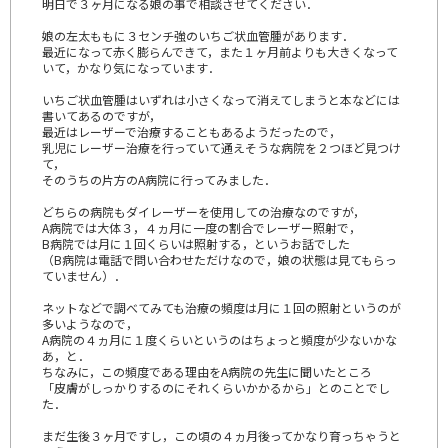
明日で３ヶ月になる娘の事で相談させてください．
娘の左太ももに３センチ強のいちご状血管腫があります．
最近になって赤く膨らんできて，また１ヶ月前よりも大きくなって
いて，かなり気になっています．
いちご状血管腫はいずれは小さくなって消えてしまうと本などには
書いてあるのですが，
最近はレーザーで治療することもあるようだったので，
乳児にレーザー治療を行っていて通えそうな病院を２つほど見つけ
て，
そのうちの片方のA病院に行ってみました．
どちらの病院もダイレーザーを使用しての治療なのですが，
A病院では大体３，４ヵ月に一度の割合でレーザー照射で，
B病院では月に１回くらいは照射する，というお話でした
（B病院は電話で問い合わせただけなので，娘の状態は見てもらっ
ていません）．
ネットなどで調べてみても治療の頻度は月に１回の照射というのが
多いようなので，
A病院の４ヵ月に１度くらいというのはちょっと頻度が少ないかな
あ，と．
ちなみに，この頻度である理由をA病院の先生に聞いたところ
「皮膚がしっかりするのにそれくらいかかるから」とのことでし
た．
まだ生後３ヶ月ですし，この頃の４ヵ月後ってかなり育っちゃうと