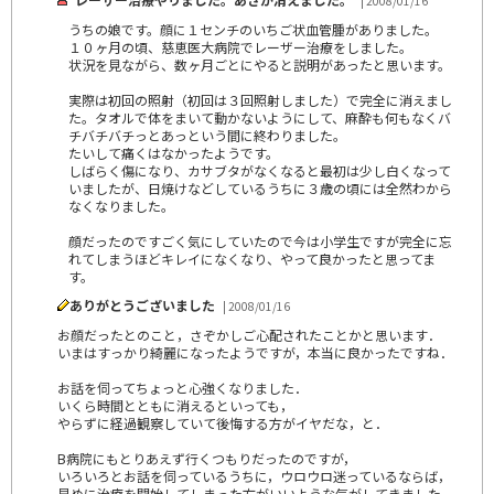
| 2008/01/16
うちの娘です。顔に１センチのいちご状血管腫がありました。
１０ヶ月の頃、慈恵医大病院でレーザー治療をしました。
状況を見ながら、数ヶ月ごとにやると説明があったと思います。
実際は初回の照射（初回は３回照射しました）で完全に消えまし
た。タオルで体をまいて動かないようにして、麻酔も何もなくバ
チバチバチっとあっという間に終わりました。
たいして痛くはなかったようです。
しばらく傷になり、カサブタがなくなると最初は少し白くなって
いましたが、日焼けなどしているうちに３歳の頃には全然わから
なくなりました。
顔だったのですごく気にしていたので今は小学生ですが完全に忘
れてしまうほどキレイになくなり、やって良かったと思ってま
す。
ありがとうございました
| 2008/01/16
お顔だったとのこと，さぞかしご心配されたことかと思います．
いまはすっかり綺麗になったようですが，本当に良かったですね．
お話を伺ってちょっと心強くなりました．
いくら時間とともに消えるといっても，
やらずに経過観察していて後悔する方がイヤだな，と．
B病院にもとりあえず行くつもりだったのですが，
いろいろとお話を伺っているうちに，ウロウロ迷っているならば，
早めに治療を開始してしまった方がいいような気がしてきました．