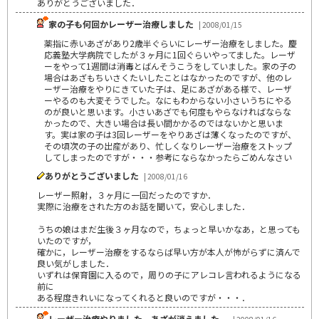
ありがとうございました．
家の子も何回かレーザー治療しました
| 2008/01/15
薬指に赤いあざがあり2歳半ぐらいにレーザー治療をしました。慶
応義塾大学病院でしたが３ヶ月に1回ぐらいやってました。レーザ
ーをやって1週間は消毒とばんそうこうをしていました。家の子の
場合はあざもちいさくたいしたことはなかったのですが、他のレ
ーザー治療をやりにきていた子は、足にあざがある様で、レーザ
ーやるのも大変そうでした。なにもわからない小さいうちにやる
のが良いと思います。小さいあざでも何度もやらなければならな
かったので、大きい場合は長い間かかるのではないかと思いま
す。実は家の子は3回レーザーをやりあざは薄くなったのですが、
その頃次の子の出産があり、忙しくなりレーザー治療をストップ
してしまったのですが・・・参考にならなかったらごめんなさい
ありがとうございました
| 2008/01/16
レーザー照射，３ヶ月に一回だったのですか．
実際に治療をされた方のお話を聞いて，安心しました．
うちの娘はまだ生後３ヶ月なので，ちょっと早いかなあ，と思っても
いたのですが，
確かに，レーザー治療をするならば早い方が本人が怖がらずに済んで
良い気がしました．
いずれは保育園に入るので，周りの子にアレコレ言われるようになる
前に
ある程度きれいになってくれると良いのですが・・・．
レーザー治療やりました。あざが消えました。