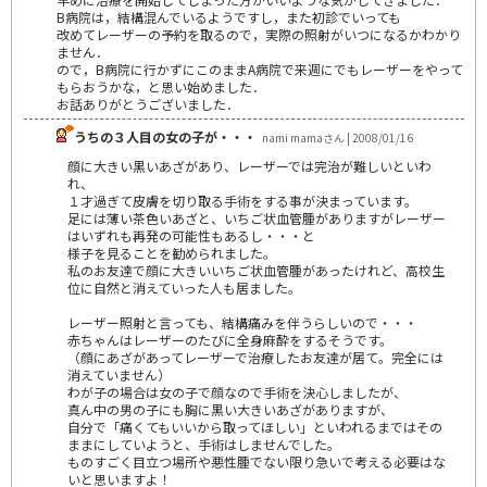
B病院は，結構混んでいるようですし，また初診でいっても
改めてレーザーの予約を取るので，実際の照射がいつになるかわかり
ません．
ので，B病院に行かずにこのままA病院で来週にでもレーザーをやって
もらおうかな，と思い始めました．
お話ありがとうございました．
うちの３人目の女の子が・・・
nami mamaさん | 2008/01/16
顔に大きい黒いあざがあり、レーザーでは完治が難しいといわ
れ、
１才過ぎて皮膚を切り取る手術をする事が決まっています。
足には薄い茶色いあざと、いちご状血管腫がありますがレーザー
はいずれも再発の可能性もあるし・・・と
様子を見ることを勧められました。
私のお友達で顔に大きいいちご状血管腫があったけれど、高校生
位に自然と消えていった人も居ました。
レーザー照射と言っても、結構痛みを伴うらしいので・・・
赤ちゃんはレーザーのたびに全身麻酔をするそうです。
（顔にあざがあってレーザーで治療したお友達が居て。完全には
消えていません）
わが子の場合は女の子で顔なので手術を決心しましたが、
真ん中の男の子にも胸に黒い大きいあざがありますが、
自分で「痛くてもいいから取ってほしい」といわれるまではその
ままにしていようと、手術はしませんでした。
ものすごく目立つ場所や悪性腫でない限り急いで考える必要はな
いと思いますよ！