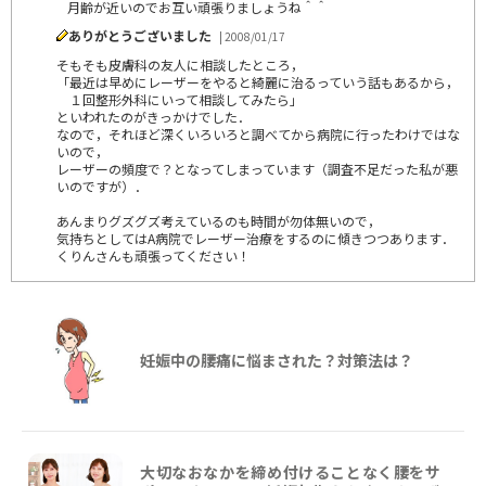
月齢が近いのでお互い頑張りましょうね＾＾
ありがとうございました
| 2008/01/17
そもそも皮膚科の友人に相談したところ，
「最近は早めにレーザーをやると綺麗に治るっていう話もあるから，
１回整形外科にいって相談してみたら」
といわれたのがきっかけでした．
なので，それほど深くいろいろと調べてから病院に行ったわけではな
いので，
レーザーの頻度で？となってしまっています（調査不足だった私が悪
いのですが）．
あんまりグズグズ考えているのも時間が勿体無いので，
気持ちとしてはA病院でレーザー治療をするのに傾きつつあります．
くりんさんも頑張ってください！
妊娠中の腰痛に悩まされた？対策法は？
大切なおなかを締め付けることなく腰をサ