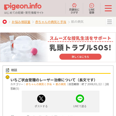
月齢別に
LINE
さがす
登録
はじめての妊娠・育児情報サイト
肌の病気
お悩み相談室
赤ちゃんの病気と手当
MENU
相談
いちご状血管腫のレーザー治療について（長文です）
カテゴリー：
赤ちゃんの病気と手当
>
肌の病気
｜回答期限：終了 2008/01/22｜ | 回
答数(5)
ポストする
LINEで送る