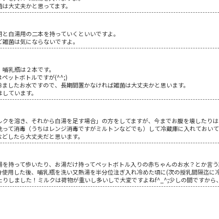
菌は大丈夫かと思ってます。
用と白湯用の二本を持っていくといいですよ。
ど雑菌は気にならないですよ。
、哺乳瓶は２本です。
ットボトルですが(^^;)
冷ましたお水ですので、長期間置かなければ雑菌は大丈夫かと思います。
はしています。
ルクを溶き、それから白湯を足す場合」の方をしてますが、今までお腹を壊したりは
洗って消毒（うちはレンジ消毒ですがミルトンなどでも）して冷蔵庫に入れておいて
などしたら大丈夫だと思います。
湯を持って歩いたり、お湯だけ持ってペットボトル入りの赤ちゃんのお水？とか言う
分使用した後、哺乳瓶を洗い又熱湯を半分位注ぎ入れ冷めた頃に(次の授乳間隔迄に
りしました！ミルクは荷物が重いし多いしで大変ですよねf^_^;少しの間ですから、