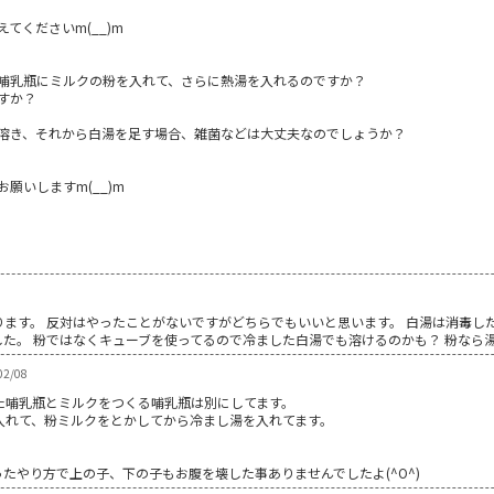
てくださいm(__)m
哺乳瓶にミルクの粉を入れて、さらに熱湯を入れるのですか？
すか？
溶き、それから白湯を足す場合、雑菌などは大丈夫なのでしょうか？
願いしますm(__)m
ります。 反対はやったことがないですがどちらでもいいと思います。 白湯は消毒し
た。 粉ではなくキューブを使ってるので冷ました白湯でも溶けるのかも？ 粉なら
2/08
た哺乳瓶とミルクをつくる哺乳瓶は別にしてます。
入れて、粉ミルクをとかしてから冷まし湯を入れてます。
たやり方で上の子、下の子もお腹を壊した事ありませんでしたよ(^O^)