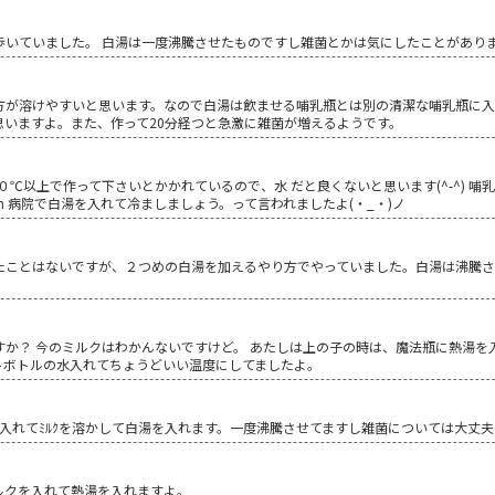
歩いていました。 白湯は一度沸騰させたものですし雑菌とかは気にしたことがあり
方が溶けやすいと思います。なので白湯は飲ませる哺乳瓶とは別の清潔な哺乳瓶に入
思いますよ。また、作って20分経つと急激に雑菌が増えるようです。
は６０℃以上で作って下さいとかかれているので、水 だと良くないと思います(^-^)
)m 病院で白湯を入れて冷ましましょう。って言われましたよ(・_・)ノ
たことはないですが、２つめの白湯を加えるやり方でやっていました。白湯は沸騰
。
か？ 今のミルクはわかんないですけど。 あたしは上の子の時は、魔法瓶に熱湯を
トボトルの水入れてちょうどいい温度にしてましたよ。
入れてﾐﾙｸを溶かして白湯を入れます。一度沸騰させてますし雑菌については大丈
ルクを入れて熱湯を入れますよ。