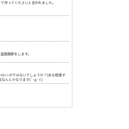
けで作ってくださいと言われました。
て温度調節をします。
りはい-のではないでしょうか？(ある程度す
んとかなります(`･д･ゞ)