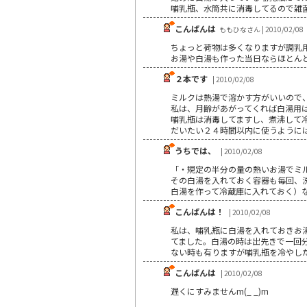
哺乳瓶、水筒共に消毒してるので雑
こんばんは
ももひなさん | 2010/02/08
ちょっと荷物は多くなりますが調乳
お湯や白湯も作った当日ならほとん
２本です
| 2010/02/08
ミルクは熱湯で溶かす方がいいので
私は、月齢があがってくれば白湯用はペ
哺乳瓶は消毒してますし、煮沸して
だいたい２４時間以内に使うように
うちでは、
| 2010/02/08
「・規定の半分の量の熱いお湯でミ
その白湯を入れておく容器も毎回、
白湯を作って冷蔵庫に入れておく）
こんばんは！
| 2010/02/08
私は、哺乳瓶に白湯を入れておきお
てました。白湯の時は出先きで一回
ない時も有りますが哺乳瓶を冷やした
こんばんは
| 2010/02/08
遅くにすみませんm(_ _)m