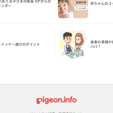
添う お子さまの成長 0才からの
赤ちゃんのコ
レンダー
食事の準備や
とインナー選びのポイント
パパ？