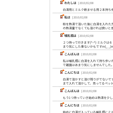
わたしは
| 2010/02/08
白湯用とミルク飲ませる用２本持ち
私は
| 2010/02/08
粉を熱湯で溶いた後に白湯を入れた
の熱湯量でなくても溶ければ良いと
哺乳瓶は
| 2010/02/08
２つ持って行きます(^-^) ミルク
まり気にした事ないかもですm(_ _
こんばんは
| 2010/02/08
私は哺乳瓶に白湯を入れて持ち歩い
で雑菌はあまり気にしませんでした
こんにちは
| 2010/02/08
白湯で溶かすと溶け残りがでないです
まで入れて溶かして、売ってるペッ
こんばんは
| 2010/02/08
もう1つ持っていき始めは熱湯を少し
こんにちは
| 2010/02/08
始めに白湯が入っている哺乳瓶にミ