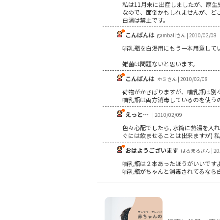
私は11月末に出産しましたが、厚
なので、面倒かもしれませんが、ど
白湯は禁止です。
こんばんは
gamballさん | 2010/02/08
哺乳瓶を白湯用にもう一本用意して
雑菌は問題ないと思います。
こんばんは
ホミさん | 2010/02/08
荷物がかさばりますが、哺乳瓶は別
哺乳瓶は両方消毒しているのを使う
えっと…
| 2010/02/09
色々心配でしたら, 水筒に熱湯を入
ぐには飲ませることは出来ますが) 私
おはようございます
はるまるさん | 201
哺乳瓶は２本あったほうがいいです
哺乳瓶がちゃんと消毒されてるなら