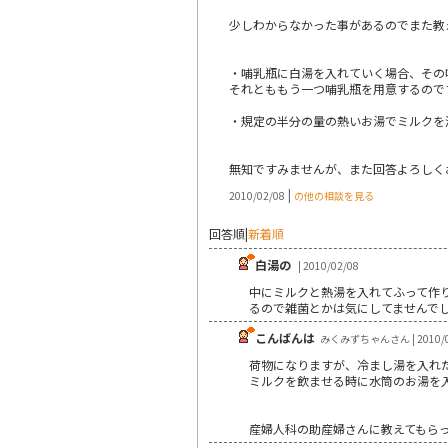
少しわからなかった事があるのでまた教え
・哺乳瓶に白湯を入れていく場合、その
それとももう一つ哺乳瓶を用意するので
・規定の半分の量の熱いお湯でミルクを
無知ですみませんが、また回答よろしくお
|
2010/02/08
の他の相談を見る
回答順
|
新着順
白湯の
| 2010/02/08
中にミルクと熱湯を入れてふって作
るので雑菌とかは気にしてませんでし
こんばんは
みくみずちゃんさん | 2010/0
荷物になりますが、冷まし湯を入れ
ミルクを飲ませる時に水筒のお湯を
産婦人科の助産婦さんに教えてもらっ