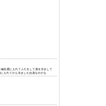
た哺乳瓶に入れてふたをして湯を冷まして
湯に入れてから冷ました白湯なのかな