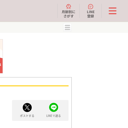
月齢別に
LINE
さがす
登録
MENU
ポストする
LINEで送る