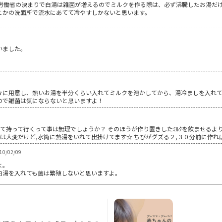
生労働省の決まりで白湯は雑菌が増えるのでミルクを作る際は、必ず沸騰したお湯だ
こかの洗面所で流水にあてて冷やすしかないと思います。
いました。
々に用意し、熱いお湯を半分くらい入れてミルクを溶かしてから、湯冷ましを入れ
ので雑菌は気にならないと思いますよ！
れて持って行くって事は無理でしょうか？ そのほうが作り置きしたﾐﾙｸを飲ませるよ
は大変だけど,水筒に熱湯をいれて出掛けてます☆ ちびがグズる２,３０分前に作ればな
0/02/09
よ。
白湯を入れても菌は繁殖しないと思いますよ。