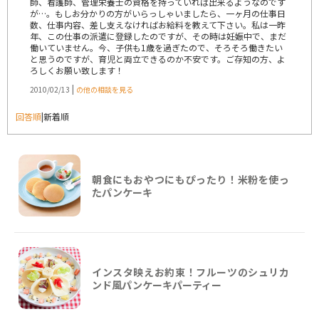
師、看護師、管理栄養士の資格を持っていれば出来るようなのです
が…。もしお分かりの方がいらっしゃいましたら、一ヶ月の仕事日
数、仕事内容、差し支えなければお給料を教えて下さい。私は一昨
年、この仕事の派遣に登録したのですが、その時は妊娠中で、まだ
働いていません。今、子供も1歳を過ぎたので、そろそろ働きたい
と思うのですが、育児と両立できるのか不安です。ご存知の方、よ
ろしくお願い致します！
|
2010/02/13
の他の相談を見る
回答順
|
新着順
朝食にもおやつにもぴったり！米粉を使っ
たパンケーキ
インスタ映えお約束！フルーツのシュリカ
ンド風パンケーキパーティー