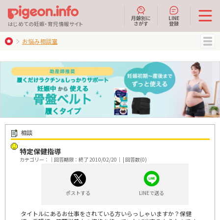
月齢別に
LINE
さがす
登録
はじめての妊娠・育児情報サイト
お悩み相談室
MENU
相談
特定保健指導
カテゴリー：｜回答期限：終了 2010/02/20｜ | 回答数(0)
ポストする
LINEで送る
タイトルにあるお仕事をされている方いらっしゃいますか？保健