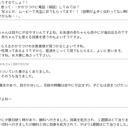
たりするでしょ？！
”だと思って・・かかりつけに電話（相談）してみては？
・写メとか、ムービーで先生に診てもらってます！！（説明が上手く伝わってない時
すからね・・。
ちゃんは目やにが出やすいんですよね。お友達の赤ちゃんも目やにが毎日出るので
、赤ちゃんでも使える目薬を使うのもよいそうですよ。
もらえるかかりつけのお医者様が見つかるとよいですね。
い性質ってあるようですから、経過をじっくり見てもらえると、よいと思います。
ですね。お大事に為さって下さい。
もさん | 2007/02/14
りついていた事がよくありました。
、そのうち治りました。
結膜炎があり、目がかゆいし、花粉の時期は目やにが出ます)、子どもは逆まつげだ
すよね～
やにが数日続く時があり、眼科へ行きました。目薬を処方され、１週間ほどで治り
小児科へ行きましたが眼科と同じ目薬を処方されて、やはり1週間ほどで治りました