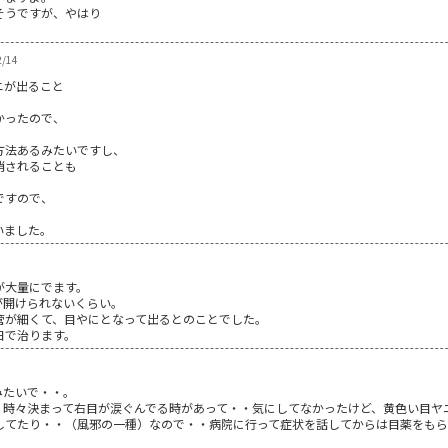
そうですが、やはり
2/14
ニが出ること
かったので、
方法あるみたいですし、
消されることも
ですので、
。
いました。
が大量にでます。
が開けられないくらい。
管が細くて、目やにとなって出るとのことでした。
日で治ります。
るみたいで・・。
、時々決まって右目が涙ぐんでる時があって・・気にしてなかったけど、黄色い目ヤ
してたり・・（風邪の一種）なので・・病院に行って症状を話してからは目薬をもら