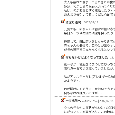
大人も疲れが溜まってるときとか出
多分、何かしらの&quot;サイン
私は、何かあるとすぐ電話したり・
あんまり長引いてるようだと心配で
清潔と通院
| 2007/02/14
元気でも、赤ちゃんは器官が細い赤
毎日シーツや布団の清潔を保ったり
通院して、毎回症状をしっかりみて
赤ちゃんの個性で、目やにが出やす
成長の過程で目立たなくなるといい
何もないけどよくなってました
ししゃ
第一子が、寝起きにまつげにびっち
濡れガーゼでふき取っていましたが
私がアレルギーだし(アレルギー性
たようです。
目が開けにくそうで、かわいそうで
何もなければ良いですが‥‥
一度病院へ
あおれいさん | 2007/02/14
うちの子も他に症状がないけれど目
にがついている事があり、この時は