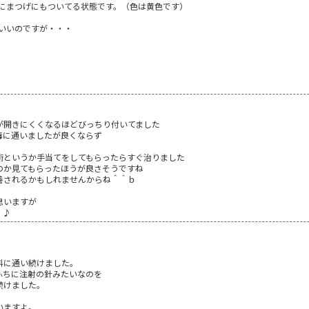
にまつげにもついてる状態です。（色は黄色です）
いいのですが・・・
が開きにくくなるほどびっちり付いてました
毒に通いましたが良くならず
術というか手当てをしてもらったらすぐ治りました
のか見てもらったほうが良さそうですね
善されるかもしれませんからね＾＾ｂ
思いますが
＾♪
科に通い続けました。
ふちに注射の針みたいなのを
続けました。
いますよ。