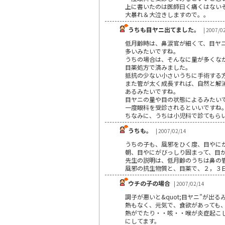
上に書いたのは医師曰く痛くはない
大暴れ＆大泣きしますので。。
うちも目ヤニ出てました。
| 2007/0
低月齢時は、鼻涙官が細くて、目ヤ
多いみたいですね。
うちの場合は、そんなに量が多くな
目薬処方で済みました。
抵抗の少ない小さいうちに手術する
また管が太く成長すれば、自然と解
あるみたいですね。
目ヤニの量や目の状態によるみたい
一度眼科を受診されるといいですね
ちなみに、うちは小児科で診てもら
うちも。
| 2007/02/14
うちの子も、風邪をひく度、目やに
朝、目やにがびっしり固まって、目
先生の説明は、低月齢のうちは鼻の
風邪の抗生物質と、目薬で、２，３
ウチの子の場合
| 2007/02/14
調子が悪いと&quot;目ヤニ”が出
熱もなく、元気で、食欲があっても
熱がでたり・・咳・・喉が炎症起こ
にしてます。