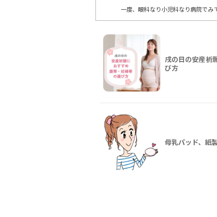
一度、眼科なり小児科なり病院でみ
戌の日の安産祈
び方
母乳パッド、紙