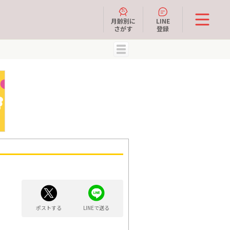
月齢別に
LINE
さがす
登録
MENU
ポストする
LINEで送る