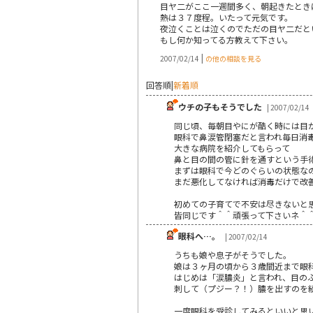
目ヤ二がここ一週間多く、朝起きたとき
熱は３７度程。いたって元気です。
夜泣くことは泣くのでただの目ヤ二だと
もし何か知ってる方教えて下さい。
|
2007/02/14
の他の相談を見る
回答順
|
新着順
ウチの子もそうでした
| 2007/02/14
同じ頃、毎朝目やにが酷く時には目
眼科で鼻涙管閉塞だと言われ毎日消
大きな病院を紹介してもらって
鼻と目の間の管に針を通すという手
まずは眼科で今どのぐらいの状態な
まだ悪化してなければ消毒だけで改
初めての子育てで不安は尽きないと
皆同じです＾＾頑張って下さいネ＾
眼科へ…。
| 2007/02/14
うちも娘や息子がそうでした。
娘は３ヶ月の頃から３歳間近まで眼
はじめは「涙膿炎」と言われ、目の
刺して（プジー？！）膿を出すのを
一度眼科を受診してみるといいと思