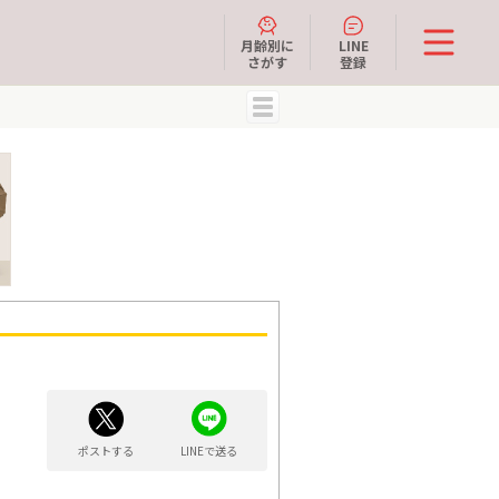
月齢別に
LINE
さがす
登録
MENU
ポストする
LINEで送る