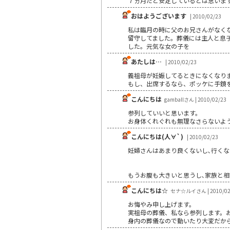
７ヵ月だと安定しているとは思いま
おはようございます
| 2010/02/23
私は臨月の時に父のお兄さんがなく
留守してました。葬儀には主人と息
した。元気な女の子を
あたしは…
| 2010/02/23
義祖母が妊娠してるときになくなり
もし、出席するなら、ポッケに手鏡
こんにちは
gamballさん | 2010/02/23
参列していいと思います。
お身体くれぐれも無理なさらないよ
こんにちは(人∀`)
| 2010/02/23
妊婦さんはあまり良くないし､行くなら
もうお腹も大きいと思うし､家族と相
こんにちは☆
セナ☆ルイさん | 2010/02
お悔やみ申し上げます。
実祖母の葬儀、私なら参列します。
身内の葬儀なので動いたり大変だか