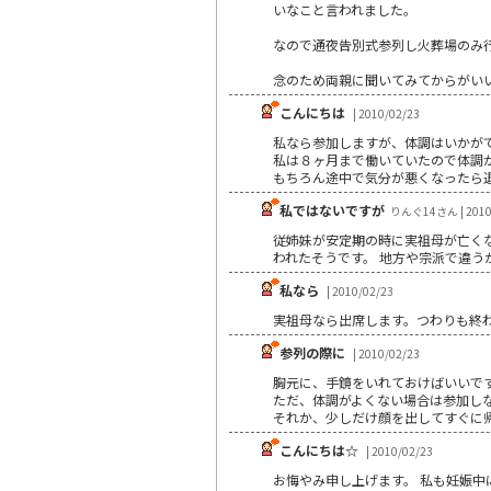
いなこと言われました。
なので通夜告別式参列し火葬場のみ
念のため両親に聞いてみてからがい
こんにちは
| 2010/02/23
私なら参加しますが、体調はいかが
私は８ヶ月まで働いていたので体調
もちろん途中で気分が悪くなったら
私ではないですが
りんぐ14さん | 2010
従姉妹が安定期の時に実祖母が亡く
われたそうです。 地方や宗派で違
私なら
| 2010/02/23
実祖母なら出席します。つわりも終
参列の際に
| 2010/02/23
胸元に、手鏡をいれておけばいいで
ただ、体調がよくない場合は参加し
それか、少しだけ顔を出してすぐに
こんにちは☆
| 2010/02/23
お悔やみ申し上げます。 私も妊娠