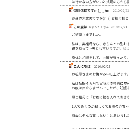
は行かない方がいいと式場の方から
御愁傷様ですm(_ _)m
| 2010/02/23
お身体大丈夫ですか(?_?) お祖母様
この度は
かず＆たくさん | 2010/02/23
ご愁傷さまでした。
私は、実祖母なら、きちんとお別れ
鏡を持って…等とも言いますが、私
身体と相談をして、お腹が張ったり
こんにちは
| 2010/02/23
お祖母さまのお悔やみ申し上げます
私は妊娠４ヵ月で実叔母の葬儀に参
お腹は目立ちませんでしたが、妊娠
母と祖母に『お腹に鏡を入れておき
1人で逝くのが寂しくてお腹の赤ち
叔母はそんな事しない！と思いまし