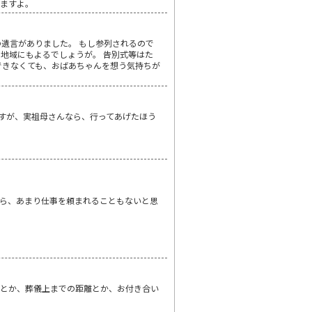
いますよ。
遺言がありました。 もし参列されるので
地域にもよるでしょうが。 告別式等はた
できなくても、おばあちゃんを想う気持ちが
すが、実祖母さんなら、行ってあげたほう
ら、あまり仕事を頼まれることもないと思
いとか、葬儀上までの距離とか、お付き合い