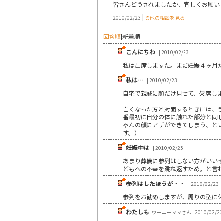
皆さんどうされましたか、宜しくお願い
|
2010/02/23
の他の相談を見る
回答順
|
新着順
こんにちわ
| 2010/02/23
私は出席しますた。まだ妊娠４ヶ月
私は…
| 2010/02/23
自宅で親戚に顔だけ見せて、欠席し
亡くなった方と対面するときには、
番最初に自分の体に触れた部分と同
ゃんの顔にアザができてしまう、と
す。）
妊娠中は
| 2010/02/23
あまり葬儀に参列はしない方がいい
どもへの不幸を跳ね返すため。と言
参列はしたほうが・・
| 2010/02/23
参列をお勧めしますが、周りの型に
わたしも
ウーニーママさん | 2010/02/2