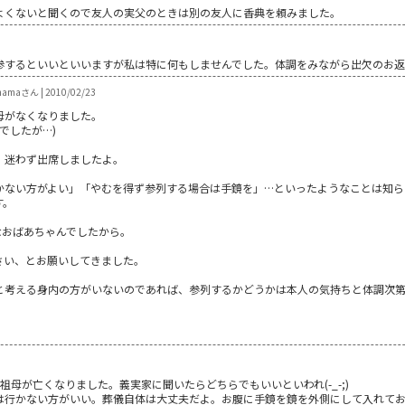
よくないと聞くので友人の実父のときは別の友人に香典を頼みました。
参するといいといいますが私は特に何もしませんでした。体調をみながら出欠のお返
maさん | 2010/02/23
母がなくなりました。
でしたが…)
、迷わず出席しましたよ。
かない方がよい」「やむを得ず参列する場合は手鏡を」…といったようなことは知ら
す。
なおばあちゃんでしたから。
さい、とお願いしてきました。
と考える身内の方がいないのであれば、参列するかどうかは本人の気持ちと体調次
母が亡くなりました。義実家に聞いたらどちらでもいいといわれ(-_-;)
は行かない方がいい。葬儀自体は大丈夫だよ。お腹に手鏡を鏡を外側にして入れて