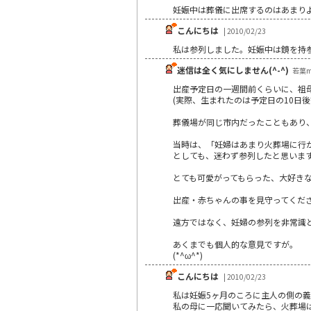
妊娠中は葬儀に出席するのはあまり
こんにちは
| 2010/02/23
私は参列しました。妊娠中は鏡を持
迷信は全く気にしません(^-^)
若葉ma
出産予定日の一週間前くらいに、祖
(実際、生まれたのは予定日の10日後
葬儀場が同じ市内だったこともあり
当時は、「妊婦はあまり火葬場に行
としても、迷わず参列したと思いま
とても可愛がってもらった、大好き
出産・赤ちゃんの事を見守ってくだ
遠方ではなく、妊婦の参列を非常識
あくまでも個人的な意見ですが。
(*^ω^*)
こんにちは
| 2010/02/23
私は妊娠5ヶ月のころに主人の側の義祖
私の母に一応聞いてみたら、火葬場