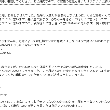
体調と相談してください。あと身内なので、ご家族の意見も聞いたほうがいいと思
った際、参列しませんでした。妊婦は大変だから参列しないように、とおばあちゃんの
方がいいと言います。悪い霊が集まり、赤ちゃんをさらって行くとか言うそうです… 
をつかうと思いますので、親御さんと話し合った方がいいかと思います。 例え参列
かりませんが、地域によっては妊婦サンはお葬式には出ないほうが良いといわれてま
もおみおくりしたくないですか？？
す。
んなさい。
ておきますが、おじいさんなら体調が悪いとかでなければ私は出席したいです。
を入れたらいいってききました。７ヶ月だったらお腹も目立ってきているでしょうか
ないことをお母様からでも伝えてもらえば大丈夫だと思いますよ。
m
02/23
てみては？？家庭によってお手伝いしないといけないとか、顔を出さないといけな
と相談して出席した方が言いか聞いたほうがいいと思いますよ。