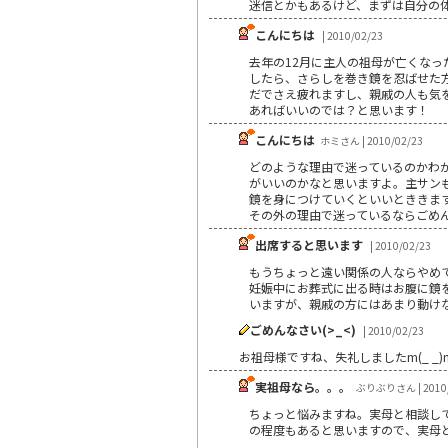
迷信とかもあるけど、まずは自分の
こんにちは
| 2010/02/23
去年の12月に主人の祖母が亡くな
したら、さらしを巻き鏡を忍ばせた
だでさえ疲れますし、親戚の人も気
あればいいのでは？と思います！
こんにちは
ホミさん | 2010/02/23
どのような理由で迷っているのかわ
がいいのかなと思いますよ。主サン
鏡を身につけていくといいとききま
その外の理由で迷っているならごめ
出席すると思います
| 2010/02/23
もうちょっと遠い関係の人ならやめ
妊娠中にお葬式に出る時はお腹に鏡
いますが、親戚の方にはあまり動け
ごめんなさい(>_<)
| 2010/02/23
お祖母様ですね、失礼しましたm(_ _)
実祖母なら。。。
ぶりぶりさん | 2010/
ちょっと悩みますね。実母と相談し
の程度もあると思いますので、実母