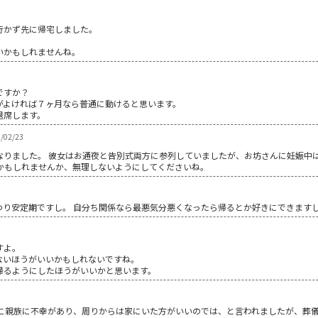
行かず先に帰宅しました。
いかもしれませんね。
ですか？
がよければ７ヶ月なら普通に動けると思います。
退席します。
/02/23
なりました。 彼女はお通夜と告別式両方に参列していましたが、お坊さんに妊娠中
うかもしれませんか、無理しないようにしてくださいね。
わり安定期ですし。 自分ち関係なら最悪気分悪くなったら帰るとか好きにできますし
すよ。
ないほうがいいかもしれないですね。
帰るようにしたほうがいいかと思います。
中に親族に不幸があり、周りからは家にいた方がいいのでは、と言われましたが、葬