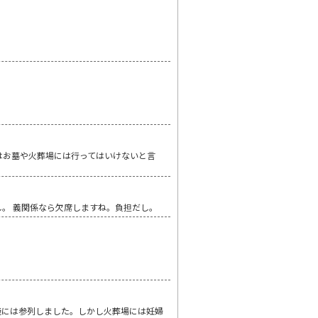
はお墓や火葬場には行ってはいけないと言
。 義関係なら欠席しますね。負担だし。
儀には参列しました。しかし火葬場には妊婦