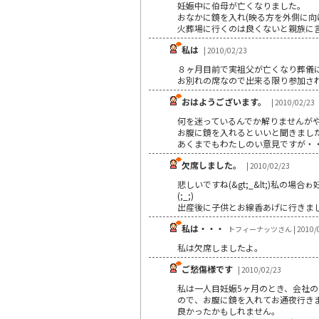
妊娠中に伯母が亡くなりました。
おなかに鏡を入れ(映る方を外側に向
火葬場に行くのは良くないと親族に
私は
| 2010/02/23
８ヶ月目前で実祖父が亡くなり葬儀
お別れの席なので出来る限り参加さ
おはようございます。
| 2010/02/23
何を迷っているんでか解りませんが
お腹に鏡を入れるといいと聞きまし
あくまでもわたしのい意見ですが・
欠席しました。
| 2010/02/23
悲しいですね(&gt;_&lt;)私
(;_;)
出産後に子供とお線香あげに行きました(&
私は・・・
トフィーナッツさん | 2010/0
私は欠席しましたよ。
ご愁傷様です
| 2010/02/23
私は一人目妊娠5ヶ月のとき、会社
ので、お腹に鏡を入れてお通夜行き
良かったかもしれません。