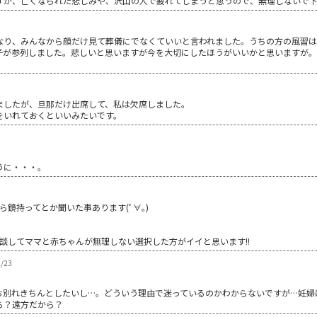
すが、亡くなられた悲しみや、沢山の人で疲れてしまうと思うので、無理しないで
なり、みんなから顔だけ見て葬儀にでなくていいと言われました。うちの方の風習
子が参列しました。悲しいと思いますが今を大切にしたほうがいいかと思いますが
ましたが、旦那だけ出席して、私は欠席しました。
をいれておくといいみたいです。
うに・・・。
鏡持ってとか聞いた事あります(ﾟ∀｡)
談してママと赤ちゃんが無理しない選択した方がイイと思います!!
/23
お別れきちんとしたいし…。どういう理由で迷っているのかわからないですが…妊婦
ら？遠方だから？