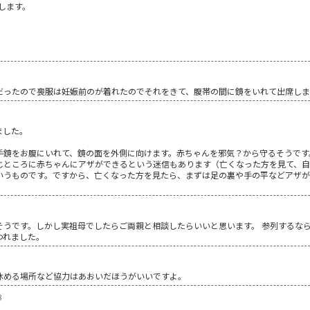
します。
だったので喪服は妊娠前のが着れたのでそれをきて、腹帯の間に鏡をいれて出席し
ました。
手鏡をお腹にいれて、鏡の面を外側に向けます。赤ちゃんを邪気？から守るそうです
じところに赤ちゃんにアザができるという迷信もあります（亡くなった方を見て、自
いうものです。ですから、亡くなった方を見たら、まずは足の裏や手の平などアザが
そうです。しかし実祖母でしたらご両親と相談したらいいと思います。 参列するなら
われました。
休める場所など協力はあおいだほうがいいですよ。
3