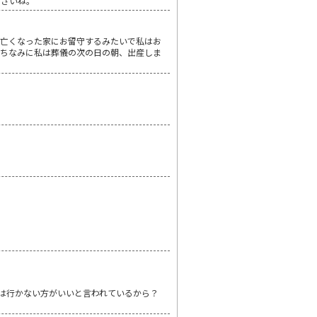
下さいね。
は亡くなった家にお留守するみたいで私はお
。ちなみに私は葬儀の次の日の朝、出産しま
は行かない方がいいと言われているから？