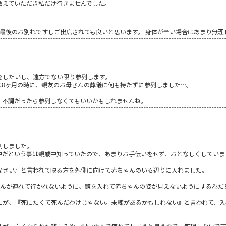
教えていただき私だけ行きませんでした。
と最後のお別れですしご出席されても良いと思います。 身体が辛い場合はあまり無理しないで
をしたいし、遠方でない限り参列します。
は8ヶ月の時に、親友のお母さんの葬儀に何も持たずに参列しました…。
、不調だったら参列しなくてもいいかもしれませんね。
。
列しました。
中だという事は親戚中知っていたので、あまりお手伝いをせず、おとなしくしていま
なさい』と言われて映る方を外側に向けて赤ちゃんのいる辺りに入れました。
ゃんが連れて行かれないように、鏡を入れて赤ちゃんの姿が見えないようにする為だ
たが、『死にたくて死んだわけじゃない。未練があるかもしれない』と言われて、入