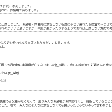
けます)、参列しました。
言われ、葬儀場で待ちました。
に出席しました。お通夜・葬儀共に無理しない程度に手伝い疲れたら控室で休ませて
れれのがいいと思いますが、体調が悪かったりするようであれば出席しない方向で考
やはり近い身内なんで出席された方がいいと思います。
たよ。
・
の場合ゎ妊娠８ヵ月の時に実祖母が亡くなりました(;_;)親に、悲しい席だから妊婦さん
gt;_&lt;)
2/23
の先輩のお父様がなくなって、周りみんなお通夜かお葬式行くし、妊娠していること
ました。後で、みんなにそんなに無理しなくても良かったじゃないのって言われまし