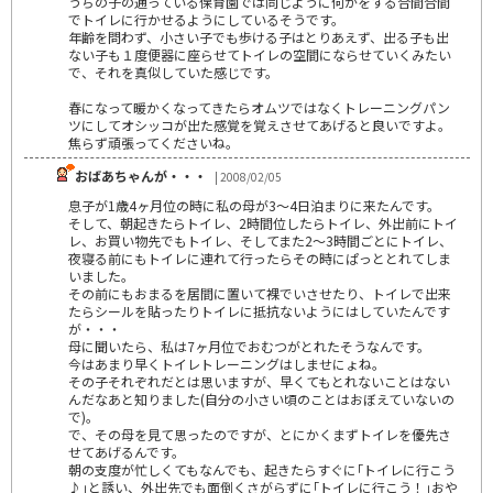
うちの子の通っている保育園では同じように何かをする合間合間
でトイレに行かせるようにしているそうです。
年齢を問わず、小さい子でも歩ける子はとりあえず、出る子も出
ない子も１度便器に座らせてトイレの空間にならせていくみたい
で、それを真似していた感じです。
春になって暖かくなってきたらオムツではなくトレーニングパン
ツにしてオシッコが出た感覚を覚えさせてあげると良いですよ。
焦らず頑張ってくださいね。
おばあちゃんが・・・
| 2008/02/05
息子が1歳4ヶ月位の時に私の母が3～4日泊まりに来たんです。
そして、朝起きたらトイレ、2時間位したらトイレ、外出前にトイ
レ、お買い物先でもトイレ、そしてまた2～3時間ごとにトイレ、
夜寝る前にもトイレに連れて行ったらその時にぱっととれてしま
いました。
その前にもおまるを居間に置いて裸でいさせたり、トイレで出来
たらシールを貼ったりトイレに抵抗ないようにはしていたんです
が・・・
母に聞いたら、私は7ヶ月位でおむつがとれたそうなんです。
今はあまり早くトイレトレーニングはしませにょね。
その子それぞれだとは思いますが、早くてもとれないことはない
んだなあと知りました(自分の小さい頃のことはおぼえていないの
で)。
で、その母を見て思ったのですが、とにかくまずトイレを優先さ
せてあげるんです。
朝の支度が忙しくてもなんでも、起きたらすぐに｢トイレに行こう
♪｣と誘い、外出先でも面倒くさがらずに｢トイレに行こう！｣おや