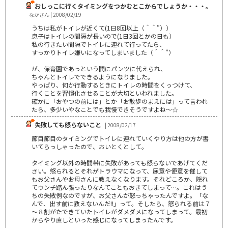
おしっこに行くタイミングをつかむとこからでしょうか・・・。
なかさん | 2008/02/19
うちは私がトイレが近くて(1日8回以上（＾＾”））
息子はトイレの間隔が長いので(1日3回とかの日も）
私の行きたい間隔でトイレに連れて行ってたら、
すっかりトイレ嫌いになってしまいました（＾＾”）
が、保育園であっという間にパンツに代えられ、
ちゃんとトイレでできるようになりました。
やっぱり、何か行動するときにトイレの時間をくっつけて、
行くことを習慣化させることが大切といわれました。
確かに「おやつの前には」とか「お散歩のまえには」って言われ
たら、多少いやなことでも我慢できそうですよね～☆
失敗しても怒らないこと
| 2008/02/17
節目節目のタイミングでトイレに連れていくやり方は他の方が書
いてらっしゃったので、おいとくとして。
タイミング以外の時間帯に失敗があっても怒らないであげてくだ
さい。怒られるとそれがトラウマになって、尿意や便意を催して
もお父さんやお母さんに教えなくなります。それどころか、隠れ
てウンチ踏ん張ったりなんてこともおきてしまって…。これはう
ちの失敗例なのですが、お父さんが怒っちゃったんですよ。「な
んで、出す前に教えないんだ!!」って。そしたら、怒られる前は７
～８割がたできていたトイレがダメダメになってしまって。最初
からやり直しといった感じになってしまったんです。