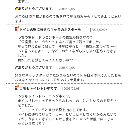
ますよ。
ありがとうございます。
| 2008/02/05
おまるは頂き物があるので折を見て座る練習からさせてみようと思い
ます。
トイレの壁に好きなキャラのポスターを＾＾
| 2008/02/05
うちの場合 ドラゴンボールの悟空が好きなので
「悟空見にいこうか～～」なんて言って誘ってました。
座って見える所に貼って 便座に座ると 「悟空もエライね～～
って言ってるよ！！」など おだてながら少しすつ進めて行きま
した。
良かったら試してみてくださいね^^
ありがとうございます。
| 2008/02/05
好きなキャラクターがまだ定まらないので何か自分の気に入ったおも
ちゃなどをトイレにおいてガンバッテ見ます。
うちもトイレトレ中です。
| 2008/02/05
うちもトイレトレーニング中です。
まずは「しー」って言ったらおしっこのこと、というのを覚えさ
せました。
「しー」っていうと自分で股を指さしてます。
トイレに連れていって「しー」というと何となくわかるみたいで
すが、うまくできずトイレから出ると、立った状態で床にじゃー
っという感じです。