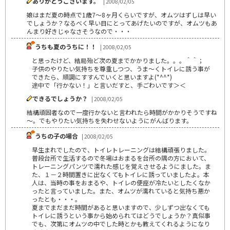
ありがとうございます。
| 2008/02/05
娘はまだ夏の時点で1歳7～8ヶ月くらいですが、オムツはずしは早い
でしょうか？なるべく早い目にとってあげたいのですが、オムツもあ
んまり好きじゃなさそうなので・・・
うちも夏のうちに！！
| 2008/02/05
と思ったけど、結局殆ど次の夏までかかりました。。。＾＾；
子供のやりたい気持ちを尊重しつつ、うま～くトイレに誘う事が
できたら、順調にすすんでいくと思いますよ(*^^*)
途中で「行かない！」と言いだすと、手ごわいです＞＜
できるでしょうか？
| 2008/02/05
結構頑固者なので一度行かないと言われたら時間がかかりそうですね
～。でもやりたい気持ちを失わせないようにがんばります。
うちの子の場合
| 2008/02/05
早生まれでしたので、トイレトレーニングは結構頑張りました。
普段台所で生活するので冬場はおまるを台所の隅の方において、
トレーニングパンツで濡れた感じを覚えさせるようにました。ま
た、１－２時間置きに出なくてもトイレに誘っていましたよ。本
人は、当時の事をおまるや、トイレの便座が冷たいとしたくなか
ったと言っていました。また、オムツが濡れていると気持ち悪か
ったとも・・・。
夏までまだまだ時間があると思いますので、少しずつ出なくても
トイレに誘うという事から始められてはどうでしょうか？真似事
でも、次第にオムツの中でした時とかも教えてくれるようになり