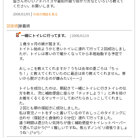
皆さんのいいアドバイスや最初の取り掛かり方などいろいろ教えて
ください。お願いします。
|
2008/02/05
の他の相談を見る
回答順
|
新着順
一緒にトイレに行ってます。
| 2008/02/19
１歳９ヶ月の娘が居ます。
トイトレ始めようかと思いトイレに連れて行って２回成功しまし
たが、トイレは寒いので暖かくなってから本格始動する予定で
す。
おしっこを教えてくれますか？うちは去年の夏ごろは「ちっ
ち！」と教えてくれていたのに最近は余り教えてくれません。寒
いから脱がされるのが嫌みたい(ーー;)
トイレを成功したのは、朝起きて一緒にトイレに行きトイレの仕
方を教え、次に補助便座に座らせ「チッチしよう！」と声を掛け
お腹をくるくるマッサージしてあげたらおしっこしてくれまし
た。
２回とも朝の寝起きに成功しました。
私は育児ノートをずっと書いているのでおしっこのタイミングに
合わせ（寝起きと食後約２０分位）連れて行ってました。
違う時間は遊びたい気持ちが強く補助便座やトイレットペーパー
で遊んでばかり(^^ゞ難しいですね。焦らずノンビリ頑張りましょ
うね＼(^o^)／