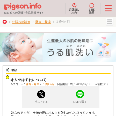
月齢別に
LINE
さがす
登録
はじめての妊娠・育児情報サイト
１歳4ヵ月
お悩み相談室
発育・発達
MENU
相談
オムツはずれについて
カテゴリー：
発育・発達
>
１歳4ヵ月
｜回答期限：終了 2008/02/19｜ | 回答数(21)
ポストする
LINEで送る
娘なのですが、今年の夏にオムツを取れたらと思っています。