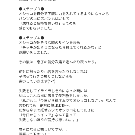
●ステップ３●
オシッコを自分で下腹に力を入れてするようになったら
パンツの上にズボンもはかせて
「濡れると気持ち悪いね」ってのを
感じてもらいました。
●ステップ４●
オシッコが出そうな時のサインを決め
「チッチが出そうになったら教えてくれるかな」と
お願いをしました。
その後は 息子の気分次第で進んだり戻ったり。
絶対に怒ったり小言を言ったりしなければ
子供って行きつ戻りつしながらも
進歩していきます(^-^)
失敗をしてイライラしそうになった時には
私は↓こんな風に考えて深呼吸をしました。
「私がもし『今日から紙オムツでオシッコしなさい』なんて
言われても 絶対に無理よね～。
だから今まで紙オムツでオシッコをしてた子に
『今日からトイレで』なんて言って
失敗しないほうが気持ち悪いわ。。」
参考になると嬉しいですが。。
頑張って下さい！！