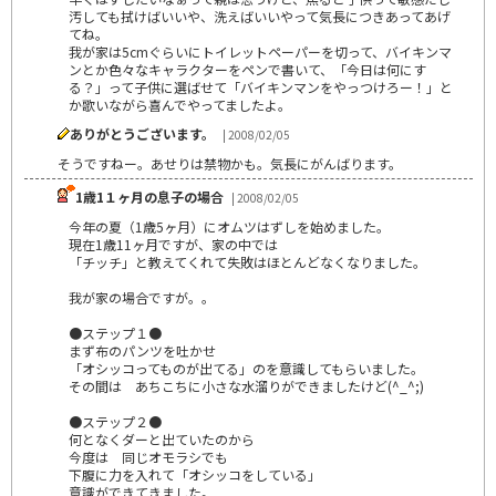
汚しても拭けばいいや、洗えばいいやって気長につきあってあげ
てね。
我が家は5cmぐらいにトイレットペーパーを切って、バイキンマ
ンとか色々なキャラクターをペンで書いて、「今日は何にす
る？」って子供に選ばせて「バイキンマンをやっつけろー！」と
か歌いながら喜んでやってましたよ。
ありがとうございます。
| 2008/02/05
そうですねー。あせりは禁物かも。気長にがんばります。
1歳1１ヶ月の息子の場合
| 2008/02/05
今年の夏（1歳5ヶ月）にオムツはずしを始めました。
現在1歳11ヶ月ですが、家の中では
「チッチ」と教えてくれて失敗はほとんどなくなりました。
我が家の場合ですが。。
●ステップ１●
まず布のパンツを吐かせ
「オシッコってものが出てる」のを意識してもらいました。
その間は あちこちに小さな水溜りができましたけど(^_^;)
●ステップ２●
何となくダーと出ていたのから
今度は 同じオモラシでも
下腹に力を入れて「オシッコをしている」
意識ができてきました。