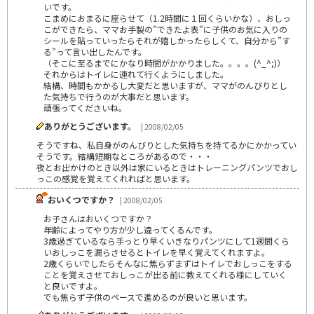
いです。
こまめにおまるに座らせて（1.2時間に１回くらいかな）、おしっ
こができたら、ママお手製の”できたよ表”に子供のお気に入りの
シールを貼っていったらそれが嬉しかったらしくて、自分から”す
る”って言い出したんです。
（そこに至るまでにかなり時間がかかりました。。。。(^_^;)）
それからはトイレに連れて行くようにしました。
結構、時間もかかるし大変だと思いますが、ママがのんびりとし
た気持ちで行うのが大事だと思います。
頑張ってくださいね。
ありがとうございます。
| 2008/02/05
そうですね、私自身がのんびりとした気持ちを持てるかにかかってい
そうです。結構短期なところがあるので・・・
夜とお出かけのとき以外は家にいるときはトレーニングパンツでおし
っこの感覚を覚えてくれればと思います。
おいくつですか？
| 2008/02/05
お子さんはおいくつですか？
年齢によってやり方が少し違ってくるんです。
3歳過ぎているなら手っとり早くいきなりパンツにして1週間くら
いおしっこを漏らさせるとトイレを早く覚えてくれますよ。
2歳くらいでしたらそんなに焦らずまずはトイレでおしっこをする
ことを覚えさせておしっこが出る前に教えてくれる様にしていく
と良いですよ。
でも焦らず子供のペースで進めるのが良いと思います。