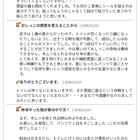
ずついてくるくらいですから・・・
便座の蓋も閉めてくれますしね。でも何かご褒美にシールを貼るのは
喜びそうです。貼ってもらうのじゃなくて自分で貼りたいと思うので
貼らせてあげようと思います。
おしっこの感覚を覚えることから
| 2008/02/05
息子は１歳の夏からだったので、トイレが恐くなったり嫌になっ
たりしないように、出そうな時を親が判断して、成功したらほめ
ることからのスタートでした。少しずつ自分でトイレに行こうと
することが出てきましたが、今は寒いのでおしっこの申告は期待
できません。オムツをとれるのは今年の夏かな。
とりあえず、夏を待たずにおまるや補助便座に座ってみることは
寒い時期でもできると思います。夏になったらパンツで過ごさせ
たりして気持ち悪いという感覚を知らせるのが近道かなと思いま
す。
ありがとうございます。
| 2008/02/05
トイレは怖くないとおもいますが、まだ便座に座るという体験をして
ないのでなんともいえませんが・・・おまるで今度嫌がるかためして
みたいと思います。
昨年やった我が家のやり方！
| 2008/02/05
まず、オムツを夜と外出時以外はやめました。
お漏らしを覚悟して、パンツで１日をすごしました（これが効果
的でしたよ！！）
初めはおまるから、トイレに行くのには本人が勇気がいったみた