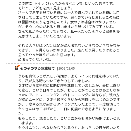
つの前に｢トイレに行ってから食べようね｣といった具合です。
それと、子どもを良く見ましょう。
私一人で息子を見ている時には一人で遊んでくれている時には目
を離してしまっていたのですが、良く見ているとおしっこの時に
は股間のあたりをさわるんです。女の子は場合はわかりません
が、そういうのがあると思いますから見つけてみて下さいね。
なんて私がやったわけでもなく、私一人だったらきっと家事を優
先させてしまっていたと思います。
それと大きいほうだけは足が踏ん張れないからなのか？なかなか
できず、一ヶ月くらいかかりました。進んだり戻ったりはあると
思ってやったほうがいいと思います。
頑張ってくださいね。
その子のやる気重視で
| 2008/02/05
うちも真似っこが楽しい時期は、よくトイレに興味を持っていた
り、私が入る時もついてきたりしていました。
２才頃から本格的に補助便座を準備していましたが、最初は遊び
で座る、という日々でしたが、おしっこがでることはあまりなか
ったので、トレーニングというトレーニングにはならず、親の方
が諦めムードに。２才半過ぎくらいから声掛けをはじめたのです
が、丁度やる気が起きるタイミングだったようで、一度成功して
たくさんほめてあげたら、一日に何度かできるようになりまし
た。
もらしたり、洗濯したり、という面からも暖かい時期はよいと思
いますよ。
もうオムツはいらないかな？と思うと、おもらしの日が続いたり