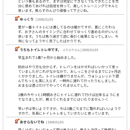
という事もあるので、まずは完全にできなくてもできたことを充
分に褒めてあげれば自信を持って、楽しくトレーニングでキルと
思います。焦らずのんびり頑張って下さいね。
ゆっくり
| 2008/02/05
夏が一番トイトレには適してるのは確かですが、夏にこだわら
ず、お子さんのタイミングに合わせてゆっくり進めるのがいいと
思います。うちは焦り過ぎて逆に長引く結果となってしまい、今
年になってようやく完了したばかりです。
うちもトイレトレ中です。
ぶりぶりさん | 2008/02/05
早生まれで1歳7ヶ月から始めました。
初めはやり方も分からず、トレパンをはかせればいいかって思っ
ていましたがこれがなかなかで、おしっこをさせるまでに2ヶ月近
くかかりました。トイレは嫌がりませんが、ウォシュレットで遊
んでちっとも実に入らず、一時外に連れて行ったりもしました。
おまるは遊ぶだけでやってくれませんでした。
2歳の今やっと1時間おきにトイレに連れて行けば出来るようにま
でなりましたが、教えてくれるまでにはいたりません＞＜
早い子は早いようですが、今は3歳ごろまでに取れればいいようで
すので、気長にトイレトレをしていきたいと思っています。
あせらないでね
| 2008/02/05
早くはずしたいなぁって親は思うけど、焦ると子供って敏感だし