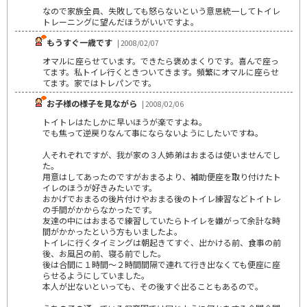
なので家族全員、失敗しても怒らないという意思統一してトイレ
トレーニングに望んだほうがいいですよ。
もうすぐ一歳です
| 2008/02/07
オマルに座らせています。できたら褒めまくりです。喜んで座っ
てます。私トイレ行くときついてきます。頻繁にオマルに座らせ
てます。家ではトレパンです。
お子様の様子を見ながら
| 2008/02/06
トイトレはたしかに早いほうが楽ですよね。
でも焦って逆戻りなんて事にならないようにしたいですね。
人それぞれですが、我が家の３人姉弟はおまるは使いませんでし
た。
用意はしてあったのですがおまるより、補助便座を取り付けたト
イレのほうが好きみたいです。
おかげでおまるの後片付けやおまる後のトイレ練習などトイトレ
の手間がかからなかったです。
友達の中にはおまるで練習していたらトイレを嫌がって余計な時
間がかかったという方もいましたよ。
トイレに行くタイミングは朝起きてすぐ、出かける前、食事の前
後、お風呂の前、寝る前でした。
後は合間に１時間～２時間間隔で連れて行き出なくても便座に座
らせるようにしていました。
本人が出ないといっても、その後すぐ出ることもあるので。