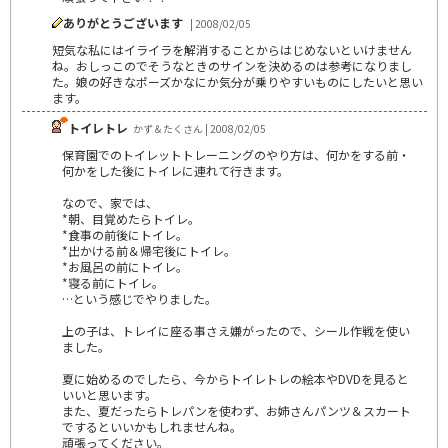
ありがとうございます
| 2008/02/05
短気な私にはイライラを解消することからはじめないといけません
ね。おしっこのでそうなときのサインを決めるのは参考になりまし
た。娘の好きなポーズかなにか気分が乗りやすいものにしたいと思い
ます。
トイレトレ
かず＆たくさん | 2008/02/05
保育園でのトイレットトレーニングのやり方は、何かをする前・
何かをした後にトイレに連れて行きます。
なので、家では、
*朝、目覚めたらトイレ。
*食事の前後にトイレ。
*出かける前＆帰宅後にトイレ。
*お風呂の前にトイレ。
*寝る前にトイレ。
…という感じでやりました。
上の子は、トレイに座る事さえ嫌がったので、シール作戦を使い
ました。
夏に始めるのでしたら、今からトイレトレの絵本やDVDを見ると
いいと思います。
また、夏だったらトレパンを使わず、お姉さんパンツ＆スカート
でするといいかもしれませんね。
頑張ってください。