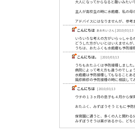
大人になってからなると酷いみたい
主人が高校生の時に水疱瘡、私の母が
アドバイスにはなりませんが、参考
こんにちは
あおれいさん | 2010/03/13
いろいろな考えの方がいらっしゃる
どうした方がいいとはいえませんが
うちは、おたふくも水疱瘡も予防接種
こんにちは。
| 2010/03/13
うちもおたふくは予防接種しました
病院によって考え方も違うのでしょ
水疱瘡は予防接種してもなることあ
風疹麻疹の予防接種の時に相談して
こんにちは
| 2010/03/13
ウチの１３ヶ月の息子も４月から保
おたふく、みずぼうそう ともに予防
保育園に通うと、多くの人と関わる
みずぼうそうは薬があるから、どち