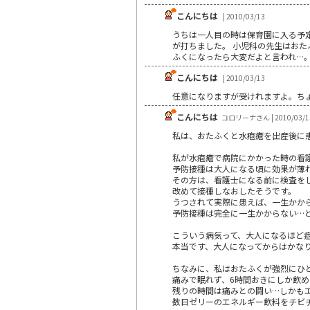
こんにちは
| 2010/03/13
うちは一人目の時は保育園に入る予
が打ちました。 小児科の先生はお
ふくになったら大変だよと言われ…
こんにちは
| 2010/03/13
任意になりますが受けれますよ。ち
こんにちは
コロリーナさん | 2010/03/1
私は、おたふくと水疱瘡を出産後に患
私が水疱瘡で病院にかかった時の看
予防接種は大人になる頃に効果が薄
その方は、看護士になる前に検査を
改めて接種しなおしたそうです。
うつされて実際に患えば、一生かか
予防接種は完全に一生かからない…
こういう病気って、大人になるほど
本当です、大人になってからはかな
ちなみに、私はおたふくが強烈にひ
痛みで眠れず、6時間おきにしか飲め
残りの時間は痛みとの闘い…しかも
数日ゼリーのエネルギー飲料をチビ