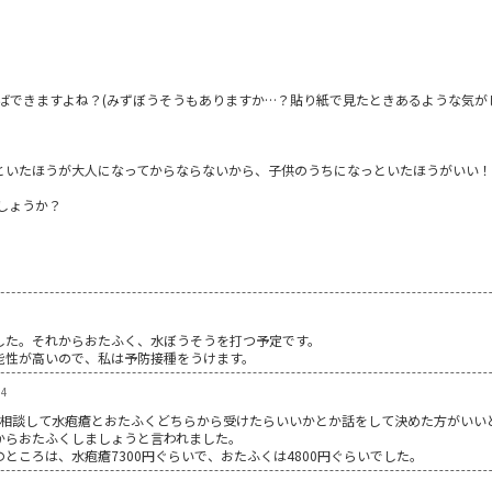
。
ばできますよね？(みずぼうそうもありますか…？貼り紙で見たときあるような気が
っといたほうが大人になってからならないから、子供のうちになっといたほうがいい
しょうか？
した。それからおたふく、水ぼうそうを打つ予定です。
能性が高いので、私は予防接種をうけます。
14
で相談して水疱瘡とおたふくどちらから受けたらいいかとか話をして決めた方がいい
からおたふくしましょうと言われました。
ところは、水疱瘡7300円ぐらいで、おたふくは4800円ぐらいでした。