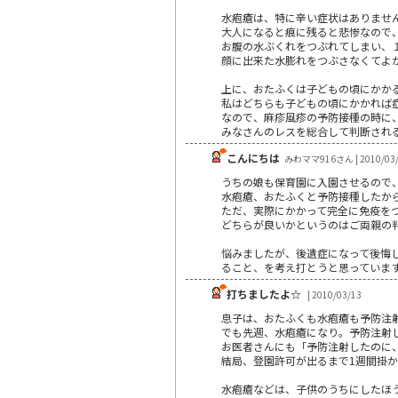
水疱瘡は、特に辛い症状はありませ
大人になると痕に残ると悲惨なので
お腹の水ぶくれをつぶれてしまい、
顔に出来た水膨れをつぶさなくてよ
上に、おたふくは子どもの頃にかか
私はどちらも子どもの頃にかかれば
なので、麻疹風疹の予防接種の時に
みなさんのレスを総合して判断され
こんにちは
みわママ916さん | 2010/03
うちの娘も保育園に入園させるので
水疱瘡、おたふくと予防接種したか
ただ、実際にかかって完全に免疫を
どちらが良いかというのはご両親の
悩みましたが、後遺症になって後悔
ること、を考え打とうと思っていま
打ちましたよ☆
| 2010/03/13
息子は、おたふくも水疱瘡も予防注
でも先週、水疱瘡になり。予防注射
お医者さんにも「予防注射したのに
結局、登園許可が出るまで1週間掛
水疱瘡などは、子供のうちにしたほ