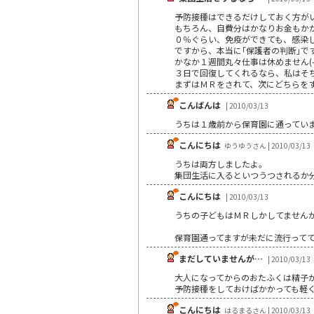
予防接種はできるだけしておく方が
もちろん、自費分はかなりお金もか
０％ぐらい、免疫ができても、感染
ですから、本当に｢保護者の判断｣
かなか１週間丸々仕事は休めません(-.-
３日で回復してくれるなら、私はそ
まずはＭＲをされて、次にどちらを
こんばんは
| 2010/03/13
うちは１歳前から保育園に通ってい
こんにちは
ゆうゆうさん | 2010/03/13
うちは両方しましたよ。
集団生活に入るといつうつされるか
こんにちは
| 2010/03/13
うちの子どもはＭＲしかしてません
保育園通ってますが未だに流行ってても
まだしていませんが…
| 2010/03/13
大人になってからのおたふくは精子
予防接種をしておけばかかっても軽
こんにちは
はるまるさん | 2010/03/13