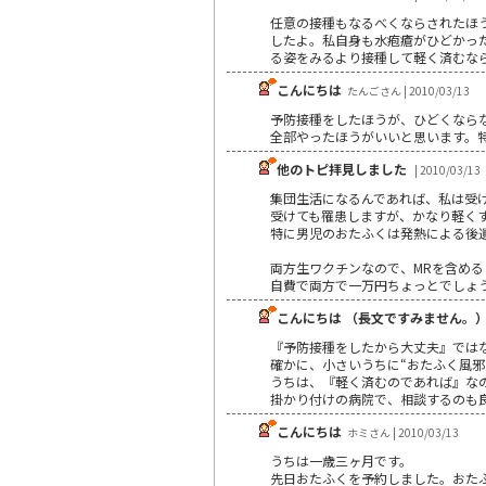
任意の接種もなるべくならされたほ
したよ。私自身も水疱瘡がひどかっ
る姿をみるより接種して軽く済むな
こんにちは
たんごさん | 2010/03/13
予防接種をしたほうが、ひどくなら
全部やったほうがいいと思います。
他のトピ拝見しました
| 2010/03/13
集団生活になるんであれば、私は受
受けても罹患しますが、かなり軽く
特に男児のおたふくは発熱による後
両方生ワクチンなので、MRを含め
自費で両方で一万円ちょっとでしょ
こんにちは （長文ですみません。
『予防接種をしたから大丈夫』では
確かに、小さいうちに“おたふく風
うちは、『軽く済むのであれば』な
掛かり付けの病院で、相談するのも
こんにちは
ホミさん | 2010/03/13
うちは一歳三ヶ月です。
先日おたふくを予約しました。おた