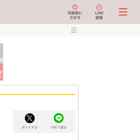
月齢別に
LINE
さがす
登録
MENU
ポストする
LINEで送る