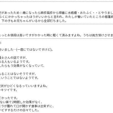
定があったためⅠ歳になったら麻疹風疹から順番に水疱瘡・おたふく・・とやりまし
たふくにかかっちゃったほうがいいからと言われ、わたしが働いていたところの看護
。 下の子もお兄ちゃんがいるから全部打ちました。
ょっとお値段は高いですがかかった時に軽くて済みますよね。うちは両方受けさせ
3
いました…(一度にではないですけど)。
護士さんの話ですが、
れる人もいるようです。
したらもう効果がなくなっていて、
らることはないそうですが、
ということではないようです。
症状がひどくなるっていいますよね。
りキツイです。
どかったです。
ない薬で2時間しか効果がなく、
エラが腫れて口が開かず食事は出来ずに、
チビすするだけの日々でした。