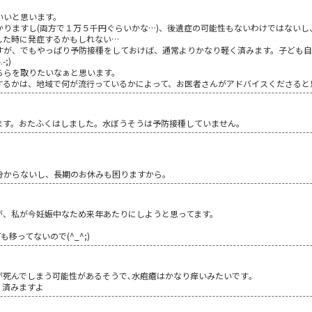
いいと思います。
かりますし(両方で１万５千円ぐらいかな…)、後遺症の可能性もないわけではないし
した時に発症するかもしれない…
ですが、でもやっぱり予防接種をしておけば、通常よりかなり軽く済みます。子ども
;)
ちらを取りたいなぁと思います。
するかは、地域で何が流行っているかによって、お医者さんがアドバイスくださると
ます。おたふくはしました。水ぼうそうは予防接種していません。
分からないし、長期のお休みも困りますから。
が、私が今妊娠中なため来年あたりにしようと思ってます。
移ってないので(^_^;)
が死んでしまう可能性があるそうで､水疱瘡はかなり痒いみたいです｡
く済みますよ