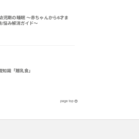
幼児期の睡眠 ～赤ちゃんから6才ま
“お悩み解消ガイド〜
礎知識「離乳食」