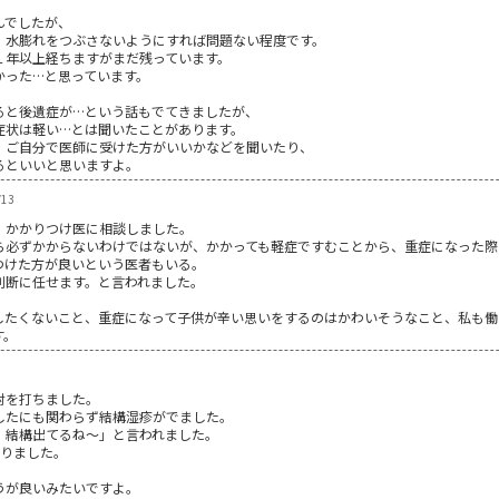
んでしたが、
、水膨れをつぶさないようにすれば問題ない程度です。
１年以上経ちますがまだ残っています。
かった…と思っています。
ると後遺症が…という話もでてきましたが、
症状は軽い…とは聞いたことがあります。
、ご自分で医師に受けた方がいいかなどを聞いたり、
るといいと思いますよ。
/13
、かかりつけ医に相談しました。
ら必ずかからないわけではないが、かかっても軽症ですむことから、重症になった際
つけた方が良いという医者もいる。
判断に任せます。と言われました。
したくないこと、重症になって子供が辛い思いをするのはかわいそうなこと、私も働
す。
射を打ちました。
したにも関わらず結構湿疹がでました。
、結構出てるね～」と言われました。
かりました。
うが良いみたいですよ。