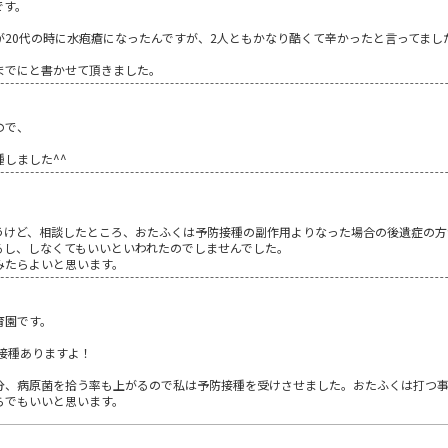
です。
20代の時に水疱瘡になったんですが、2人ともかなり酷くて辛かったと言ってまし
までにと書かせて頂きました。
ので、
、
しました^^
。
うけど、相談したところ、おたふくは予防接種の副作用よりなった場合の後遺症の方
るし、しなくてもいいといわれたのでしませんでした。
みたらよいと思います。
育園です。
接種ありますよ！
分、病原菌を拾う率も上がるので私は予防接種を受けさせました。おたふくは打つ
らでもいいと思います。