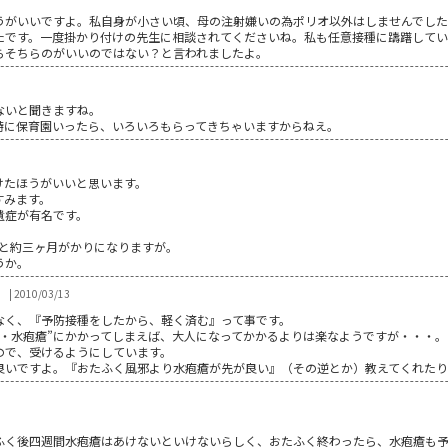
うがいいですよ。私自身が小さい頃、母の注射嫌いの為ポリオ以外はしませんでし
たです。一度掛かり付けの先生に相談されてくださいね。私も任意接種に躊躇してい
らそちらのがいいのではない？と言われましたよ。
ないと聞きますね。
特に保育園いったら、いろいろもらってきちゃいますからねえ。
けたほうがいいと思います。
すみます。
遺症が有名です。
ると約三ヶ月がかりになりますが。
うか。
）
| 2010/03/13
なく、『予防接種をしたから、軽く済む』って事です。
邪・水疱瘡”にかかってしまえば、大人になってかかるよりは楽なようですが・・・。
ので、受けるようにしています。
良いですよ。『おたふく風邪より水疱瘡が先が良い』（その逆とか）教えてくれた
ふく後四週間水疱瘡はあけないといけないらしく、おたふく終わったら、水疱瘡も