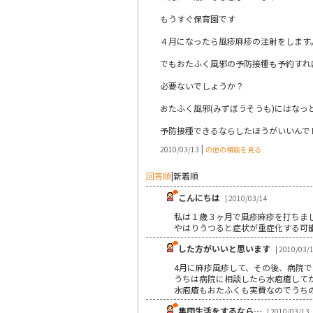
もうすぐ保育園です
４月になったら風疹麻疹の注射をします
でもおたふく風邪の予防接種も予約すれ
必要ないでしょうか？
おたふく風邪(みずぼうそうも)にはな
予防接種できるならしたほうがいいんで
|
2010/03/13
の他の相談を見る
回答順
|
新着順
こんにちは
| 2010/03/14
私は１歳３ヶ月で風疹麻疹を打ちま
やはりうつると症状が重症化する可
した方がいいと思います
| 2010/03/
4月に麻疹風疹して、その後、病院
うちは病院に相談したら水疱瘡して
水疱瘡もおたふくも実費なのでうちの
集団生活をするなら…
| 2010/03/13