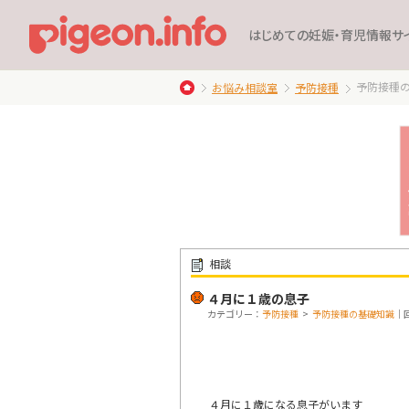
はじめての妊娠・育児情報サ
予防接種
お悩み相談室
予防接種
相談
４月に１歳の息子
カテゴリー：
予防接種
>
予防接種の基礎知識
｜回
４月に１歳になる息子がいます