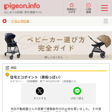
月齢別に
LINE
さがす
登録
はじめての妊娠・育児情報サイト
お悩み相談室
MENU
相談
住宅エコポイント（愚痴っぽい）
カテゴリー：｜回答期限：終了 2010/03/28｜ | 回答数(12)
ポストする
LINEで送る
先日不動産屋さんの営業で建築条件付の土地を買いました。 その営