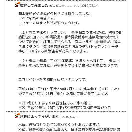
抜粋してみました
ピカピカ☆。。。さん | 2010/03/14
国土交通省や環境省のＨＰから抜粋しました。
これは新築の場合です。
リフォームはまた基準が違うようです。
（１）省エネ法のトップランナー基準相当の住宅 .外壁、窓等の断
熱性能に加えて、給湯設備や暖冷房設備等の建築設備の効率性に
ついて総合的に評価して得られる一次エネルギー消費量が、省エ
ネ法に基づく「住宅事業建築主の判断の基準(トップランナー基
準)」に相当する新築住宅が対象となります。
（２）省エネ基準（平成11年基準）を満たす木造住宅 .「省エネ
基準」を満たす外壁、窓等を有する木造住宅が対象となります。
エコポイント対象期間？は以下のようです。
平成21年12月8日～平成22年12月31日に建築着工（※1）したも
ので平成22年1月28日（※2）以降に工事が完了したもの
※1）根切り工事または基礎杭打ち工事の着工
※2）平成22年1月28日は平成21年度第2次補正予算成立日
建物によってちがいます
| 2010/03/14
木造、鉄筋などで条件は違ってくるとおもいますが、
外壁、窓等の断熱性能に加えて、給湯設備や暖冷房設備等の建築