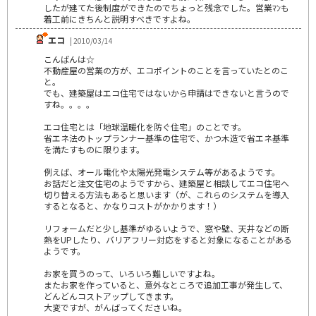
したが建てた後制度ができたのでちょっと残念でした。営業ﾏﾝも
着工前にきちんと説明すべきですよね。
エコ
| 2010/03/14
こんばんは☆
不動産屋の営業の方が、エコポイントのことを言っていたとのこ
と。
でも、建築屋はエコ住宅ではないから申請はできないと言うので
すね。。。。
エコ住宅とは「地球温暖化を防ぐ住宅」のことです。
省エネ法のトップランナー基準の住宅で、かつ木造で省エネ基準
を満たすものに限ります。
例えば、オール電化や太陽光発電システム等があるようです。
お話だと注文住宅のようですから、建築屋と相談してエコ住宅へ
切り替える方法もあると思います（が、これらのシステムを導入
するとなると、かなりコストがかかります！）
リフォームだと少し基準がゆるいようで、窓や壁、天井などの断
熱をUPしたり、バリアフリー対応をすると対象になることがある
ようです。
お家を買うのって、いろいろ難しいですよね。
またお家を作っていると、意外なところで追加工事が発生して、
どんどんコストアップしてきます。
大変ですが、がんばってくださいね。