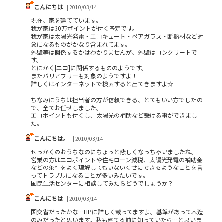
こんにちは
| 2010/03/14
現在、家を建てています。
我が家は30万ポイントが付く予定です。
我が家は太陽光発電・エコキュート・ペアガラス・断熱材など対
象になるものがかなり含まれてます。
外壁等は関係するかはわかりませんが、外壁はコンクリートで
す。
とにかく[エコ]に関係するもののようです。
またバリアフリーも対象のようですよ！
詳しくはインターネットで検索すると出てきますよ☆
ちなみにうちは担当者の方が信頼できる、とてもいい方でしたの
で、全てお任せしました。
エコポイントも付くし、太陽光の補助など受ける事ができまし
た。
こんにちは。
| 2010/03/14
せっかくのおうちなのにちょっと悲しくなっちゃいましたね。
営業の方はエコポイントや住宅ローン減税、太陽光発電の補助金
などの条件をよく理解してもいないくせにできるようなことを言
ってトラブルになることが多いみたいです。
国民生活センターに相談してみたらどうでしょうか？
こんにちは
| 2010/03/14
国交省だったかな…HPに詳しく載ってますよ。基準があって木造
のみだったと思います。私も建てる前に知っていたら…と思いま