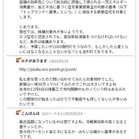
設備の効率性について総合的に評価して得られる一次エネルギー
消費量が、省エネ法に基づく住宅事業建築主の判断の基準（以下
「トップランナー基準」という。）に相当する新築住宅を対象と
します。
とあります。
現在では、結構対象外が多いようです。
エコ住宅と認定されても、高効率給湯器をつけなければいけない
など、条件は結構あります。
あと、予算じたいが1000億円だそうなので、もしかしたら夏くら
いにはなくなるんじゃないかな？とも言われております。
ＨＰがあります
| 2010/03/14
http://jutaku.eco-points.jp/point/
私も家を買ったので問い合わせてみたら対象物件でした。
新築は一律30万ってﾃﾚﾋﾞでみたのでこれは大きいですよね
去年の12月8日以降着工で年内閑静のものっていう枠はあるみた
いですけど。
この間受付が始まったばかりで不動産やも詳しくない人が多いみ
たいです、
こんばんは
コロリーナさん | 2010/03/14
最近話題になっているのは窓ですよね、冷暖房効率の高くなる２
重サッシとか。
色々何パーセント省エネになるか…みたいな細かい基準があるそ
うです。