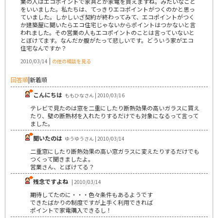
業の人はエコポイントで家具とか家電を買えますね。みたいなこと
をいいました。私たちは、てっきりエコポイントがつくのかと思っ
ていました。しかしいざ契約が終わってみて、エコポイントがつく
か建築屋に聞いたらエコ住宅じゃないからポイントはつかないと言
われました。その営業の人もエコポイントのことは言っていないと
とぼけてます。なんだか腹がたって悲しいです。どういう家がエコ
住宅なんですか？
|
2010/03/14
の他の相談を見る
回答順
|
新着順
こんにちは
ももひなさん | 2010/03/16
テレビで見たのは窓を二重にしたり断熱効果の高いガラスに買え
たり、壁の断熱材を入れたりするだけでも対象になるって言って
ました。
聞いたのは
ゆうゆうさん | 2010/03/14
二重窓にしたり断熱効果の高い窓ガラスに変えたりするだけでも
つくって聞きましたよ。
営業さん、とぼけてる？
残念ですよね
| 2010/03/14
期待してたのに・・・色々条件もあるようです
できたばかりの制度ですが上手く利用できれば
ポイントで家電購入できるし！