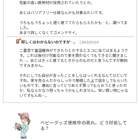
性能の高い断熱材が採用されていたりとか。
あとはバリアフリー仕様なんかも対象みたいです。
うちももうちょっと遅く建ててたらもらえたかも…と、調べてま
した。
あまり詳しくなくてゴメンナサイ。
詳しくはわからないのですが…。
| 2010/03/14
二重窓で室温維持ができたりとかするとエコに当てはまるようで
す。これは後付け可能なので家を買わなくてもできると聞きまし
た…。あとはきっと建てるときからのものだと思うんですが無知
ですみません。
それにしても自分が言ったことをしらばっくれるなんてひどいで
すね。家を売るんだからしっかり勉強した上で話をしてもらいた
いものです。適当に言ってとりあえず買ってもらおうと思ったの
か、私ならかなり怒っちゃうかもしれません。安い買い物じゃな
いですもんね…。
ベビーグッズ使用中の蒸れ、どう対処して
る？