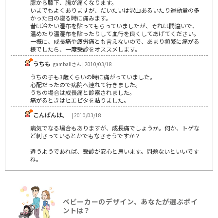
膝から膝下、臑が痛くなります。
いまでもよくありますが、だいたいは沢山あるいたり運動量の多
かった日の寝る時に痛みます。
昔は冷たい湿布を貼ってもらっていましたが、それは間違いで、
温めたり温湿布を貼ったりして血行を良くしてあげてください。
一概に、成長痛や疲労痛とも言えないので、あまり頻繁に痛がる
様でしたら、一度受診をオススメします。
うちも
gamballさん | 2010/03/18
うちの子も3歳くらいの時に痛がっていました。
心配だったので病院へ連れて行きました。
うちの場合は成長痛と診察されました。
痛がるときはヒエピタを貼りました。
こんばんは。
| 2010/03/18
病気でなる場合もありますが、成長痛でしょうか。何か、トゲな
ど刺さっているとかでもなさそうですか？
違うようであれば、受診が安心と思います。問題ないといいです
ね。
ベビーカーのデザイン、あなたが選ぶポイ
ントは？