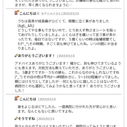
えていただきありがとうございました。お嬢様の事も心配かと思われ
ますが、早く良くなられますように…
こんにちは☆
セナ☆ルイさん | 2010/03/16
うちは長男が成長痛がひどくて、頻繁に泣く事がありました
(&gt;_&lt;)
どうしてやる事もできないので、とりあえず熱さまシートを貼っ
てあげたりしていましたよ。ふくらはぎを痛いって言う事が多か
ったです。毎日ではないですが、５歳くらいの時は結構頻繁でし
たf^_^;その時期、すごく背も伸びてましたね。いつの間にか治ま
りましたよ。
ありがとうございます！
| 2010/03/16
アドバイスありがとうございます！ 確かに、背も伸びてきているよう
にも思えます。対処方法も教えていただき、ありがとうございまし
た。 5歳までですか…うちの娘も、これからなのかもしれないですね
(*_*) その日の夜は平均3～4時間おきに、5～10分程痛がってました。
朝にはけろりとしてましたが… 何ともないに越したことはないので、
病院行くのも選択してみようかなと思ってます！ ありがとうございま
した！
こんにちは
| 2010/03/16
身をよじるほどでしたら、一度病院に行かれた方が安心かと思い
ます。なんともないと良いですよね。
そうですね
| 2010/03/16
皆さんからのアドバイスをいただいて、病院行ってみようと思いま