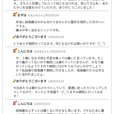
す。 きちんと診察してもらって何ともなければ、安心ですよね… あた
たかいお言葉をかけていただき、ありがとうございました！
まずは
ももひなさん | 2010/03/16
本当に成長痛なのかも分かりませんから整形を受診した方がいい
ですよ。
痛みが早く治まるといいですね。
ありがとうございます
| 2010/03/16
とりあえず病院行ってみます。何ともなければ良いのですが…(*_*)
こんにちは
はるまるさん | 2010/03/16
今、２歳になる子供も手足を触っては痛いと言っています。そこ
まで痛がってないので病院には連れてっていませんが、かなり痛
がっているようですので病院に行かれてみてはいかがでしょう
か？私自身が成長痛で病院に行きましたが、成長痛だから仕方な
いと言われましたよ。
ありがとうございます
| 2010/03/16
今日あたりは朝からけろりとしていて、普通に走ったりジャンプした
りしてるので、ホントに不思議で…(?_?) まずは病院に行ってみま
す！
こんにちは
| 2010/03/16
成長痛ならずっとは痛くないのかなと思います。うちもたまに痛