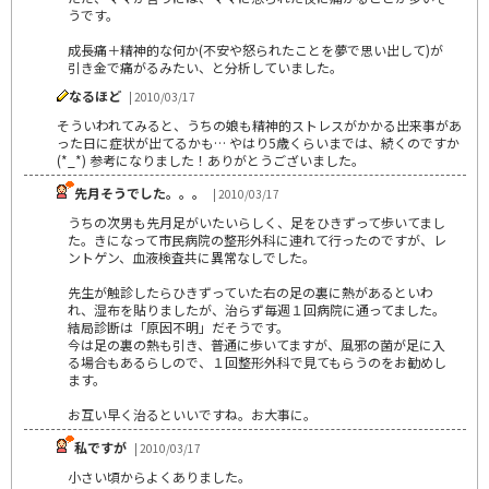
うです。
成長痛＋精神的な何か(不安や怒られたことを夢で思い出して)が
引き金で痛がるみたい、と分析していました。
なるほど
| 2010/03/17
そういわれてみると、うちの娘も精神的ストレスがかかる出来事があ
った日に症状が出てるかも… やはり5歳くらいまでは、続くのですか
(*_*) 参考になりました！ありがとうございました。
先月そうでした。。。
| 2010/03/17
うちの次男も先月足がいたいらしく、足をひきずって歩いてまし
た。きになって市民病院の整形外科に連れて行ったのですが、レ
ントゲン、血液検査共に異常なしでした。
先生が触診したらひきずっていた右の足の裏に熱があるといわ
れ、湿布を貼りましたが、治らず毎週１回病院に通ってました。
結局診断は「原因不明」だそうです。
今は足の裏の熱も引き、普通に歩いてますが、風邪の菌が足に入
る場合もあるらしので、１回整形外科で見てもらうのをお勧めし
ます。
お互い早く治るといいですね。お大事に。
私ですが
| 2010/03/17
小さい頃からよくありました。