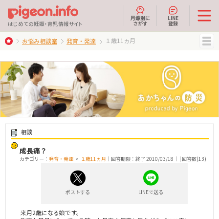
月齢別に
LINE
さがす
登録
はじめての妊娠・育児情報サイト
１歳11ヵ月
お悩み相談室
発育・発達
MENU
相談
成長痛？
カテゴリー：
発育・発達
>
１歳11ヵ月
｜回答期限：終了 2010/03/18｜ | 回答数(13)
ポストする
LINEで送る
来月2歳になる娘です。