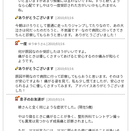
いと言いますがあまり頻繁には言わないですね。ずっと続くよう
なら心配ですしやはり一度受診された方がいいかもしれません
ね。
ありがとうございます
| 2010/03/16
今朝はけろりとして普通に走ったりジャンプしてたりなので、あの大
泣きは何だったのだろうと、不思議です…なので病院に行ってきてき
ちんと診察してもらおうと思います。 ありがとうございました！
一度
ゆうゆうさん | 2010/03/16
何が原因なのか受診したほうがいいですよ。
痛がるときは優しくさすってあげると安心するのか痛みが和らぐ
ようです。
ありがとうございます
| 2010/03/16
原因不明なので病院に行って診察してもらおうと思います。そのほう
が安心ですよね！ 痛がる姿を見て、私も少し慌てましたが、安心させ
られるように優しくさすってみます。 アドバイスありがとうございま
した！
息子のお友達が
| 2010/03/16
娘さんと全く同じような症状でした。(現在5歳)
やはり寝るときに痛がることが多く、整形外科でレントゲン撮っ
ても異常は見つからず成長痛と診断されました。
ただ、ママが言うには、ママに怒られた夜に痛がることが多いそ