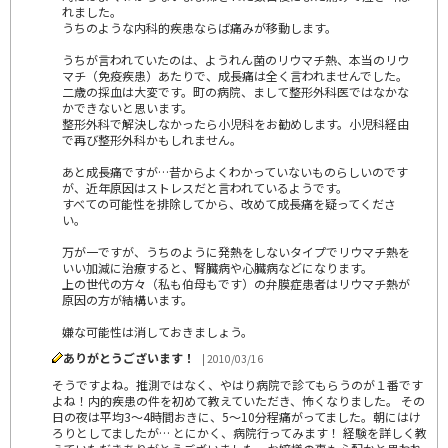
れました。
うちのような内科的疾患ならば痛みが移動します。
うちが言われていたのは、ようれん菌のリウマチ熱、本当のリウ
マチ（免疫疾患）あたりで、成長痛は全く言われませんでした。
二歳の採血は大変です。町の病院、まして整形外科医ではなかな
かできないと思います。
整形外科で解決しなかったら小児科をお勧めします。小児科経由
で再び整形外科かもしれません。
あと成長痛ですが…昔からよくわかっていないものらしいのです
が、近年原因はストレスだと言われているようです。
すべての可能性を排除してから、改めて成長痛を疑ってくださ
い。
万が一ですが、うちのように発熱をしないタイプでリウマチ熱を
いい加減に治療すると、腎臓病や心臓病などになります。
上の世代の方々（私も伯母もです）の弁膜症患者はリウマチ熱が
原因の方が結構います。
嫌な可能性は消しておきましょう。
ありがとうございます！
| 2010/03/16
そうですよね。推測ではなく、やはり病院で診てもらうのが１番です
よね！内的疾患の件を初めて教えていただき、怖くなりました。 その
日の夜は平均3～4時間おきに、5～10分程痛がってました。朝にはけ
ろりとしてましたが… とにかく、病院行ってみます！ 経験を詳しく教