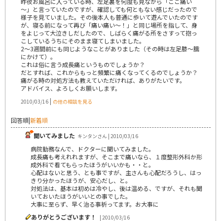
昨夜お風呂に入っている時、左足裏を何度も見ながら「ここ痛い
～」と言っていたのですが、確認しても何ともない感じだったので
様子を見ていました。その後本人も普通に歩いて遊んでいたのです
が、寝る前になって再び「痛い痛い～！」と同じ場所を指して、身
をよじって大泣きしだしたので、しばらく痛がる所をさすって抱っ
こしているうちにそのまま寝てしまいました。
2～3週間前にも同じようなことがありました（その時は左足膝～臑
にかけて）。
これは俗に言う成長痛というものでしょうか？
だとすれば、これからもっと頻繁に痛くなってくるのでしょうか？
痛がる時の対処方法も教えていただければ、ありがたいです。
アドバイス、よろしくお願いします。
|
2010/03/16
の他の相談を見る
回答順
|
新着順
聞いてみました
キンタンさん | 2010/03/16
病院勤務なんで、ドクターに聞いてみました。
成長痛も考えれれますが、そこまで痛いなら、１度整形外科か形
成外科で看てもらったほうがいいかも・・と。
心配はないと思う、とも事ですが、主さんも心配だろうし、はっ
きり分かったほうが、安心だし、と。
対処法は、基本は初めは冷やし、後は温める、ですが、それも聞
いておいたほうがいいとの事でした。
大事に至らず、早く治る事祈ってます。お大事に
ありがとうございます！
| 2010/03/16