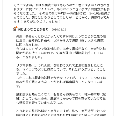
そうですよね。やはり病院で診てもらうのが１番ですよね！わざわざ
ドクターに聞いていただいて、ありがとうございます☆対処方法も参
考になりました。 その日の夜は平均3～4時間おきに、5～10分程痛が
ってました。朝にはけろりとしてましたが… とにかく、病院行ってみ
ます！ ありがとうございました！
同じようなことがあり
| 2010/03/16
先週、多分もっとひどかったんですが同じようなことが二歳の娘
にあり、最終的に近所の小児科から大学病院（近い大きな病院）
に回されました。
うちはレントゲンで整形外科的には全く異常がなく、ただ肘と膝
関節が熱を持っていたので、何等か理由で関節炎を起こしてい
る、となりました。
リウマチ熱（ようれん菌）を視野に入れて血液検査をしたとこ
ろ、マイコプラズマに感染していて、それに伴う症状ということ
でした。
しかしこれは暫定的診断で今治療中ですが、リウマチについては
痛みが長く残るようなことがあれば再度疑うことになっていま
す。
風邪症状も熱も全くなく、もちろん肺炎もなく、唯一蕁麻疹（紅
斑）が出ていたものの、皮膚科にかかって薬を貰っていたので誰
も感染症を疑っていませんでした。
とりあえず整形外科だと思うのですが、私も一カ所近所で行った
時にはよくわからないまま帰された数日後にまた痛みで泣き叫ば