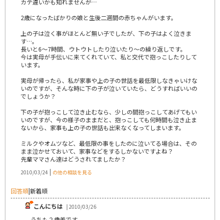
カテ違いかも知れませんが…
2歳になったばかりの娘と生後二週間の赤ちゃんがいます。
上の子は泣く事がほとんど無い子でしたが、下の子はよく泣きま
す…。
長いと6～7時間、ウトウトしたり泣いたり～の繰り返しです。
今は実母が手伝いに来てくれていて、私と交代で抱っこしたりして
います。
実母が帰ったら、私が家事や上の子の世話を最低限しなきゃいけな
いのですが、そんな時に下の子が泣いていたら、どうすればいいの
でしょうか？
下の子が抱っこして泣き止むなら、少しの間抱っこしてあげてもい
いのですが、今の様子のままだと、抱っこしても何時間も泣き止ま
ないから、家事も上の子の世話も出来なくなってしまいます。
ミルクやオムツなど、最低限の事をしたのに泣いてる場合は、その
まま泣かせておいて、家事などをするしかないですよね？
先輩ママさん達はどうされてましたか？
|
2010/03/24
の他の相談を見る
回答順
|
新着順
こんにちは
| 2010/03/26
うちも２歳差です。