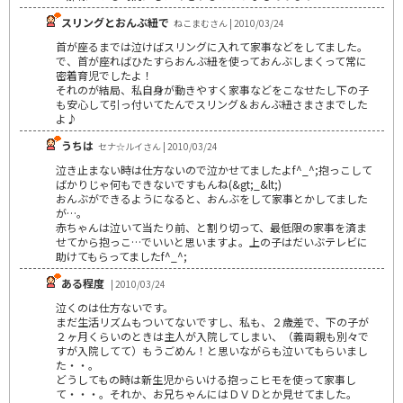
スリングとおんぶ紐で
ねこまむさん | 2010/03/24
首が座るまでは泣けばスリングに入れて家事などをしてました。
で、首が座ればひたすらおんぶ紐を使っておんぶしまくって常に
密着育児でしたよ！
それのが結局、私自身が動きやすく家事などをこなせたし下の子
も安心して引っ付いてたんでスリング＆おんぶ紐さまさまでした
よ♪
うちは
セナ☆ルイさん | 2010/03/24
泣き止まない時は仕方ないので泣かせてましたよf^_^;抱っこして
ばかりじゃ何もできないですもんね(&gt;_&lt;)
おんぶができるようになると、おんぶをして家事とかしてました
が…。
赤ちゃんは泣いて当たり前、と割り切って、最低限の家事を済ま
せてから抱っこ…でいいと思いますよ。上の子はだいぶテレビに
助けてもらってましたf^_^;
ある程度
| 2010/03/24
泣くのは仕方ないです。
まだ生活リズムもついてないですし、私も、２歳差で、下の子が
２ヶ月くらいのときは主人が入院してしまい、（義両親も別々で
すが入院してて）もうごめん！と思いながらも泣いてもらいまし
た・・。
どうしてもの時は新生児からいける抱っこヒモを使って家事し
て・・・。それか、お兄ちゃんにはＤＶＤとか見せてました。