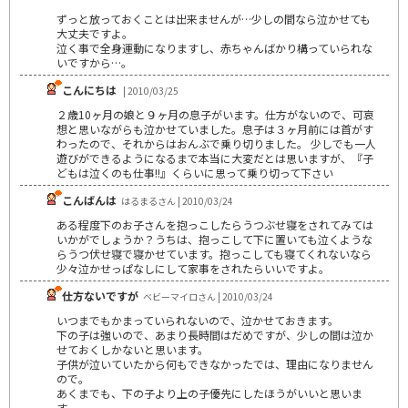
ずっと放っておくことは出来ませんが…少しの間なら泣かせても
大丈夫ですよ。
泣く事で全身運動になりますし、赤ちゃんばかり構っていられな
いですから…。
こんにちは
| 2010/03/25
２歳10ヶ月の娘と９ヶ月の息子がいます。仕方がないので、可哀
想と思いながらも泣かせていました。息子は３ヶ月前には首がす
わったので、それからはおんぶで乗り切りました。 少しでも一人
遊びができるようになるまで本当に大変だとは思いますが、『子
どもは泣くのも仕事!!』くらいに思って乗り切って下さい
こんばんは
はるまるさん | 2010/03/24
ある程度下のお子さんを抱っこしたらうつぶせ寝をされてみては
いかがでしょうか？うちは、抱っこして下に置いても泣くような
らうつ伏せ寝で寝かせています。抱っこしても寝てくれないなら
少々泣かせっぱなしにして家事をされたらいいですよ。
仕方ないですが
ベビーマイロさん | 2010/03/24
いつまでもかまっていられないので、泣かせておきます。
下の子は強いので、あまり長時間はだめですが、少しの間は泣か
せておくしかないと思います。
子供が泣いていたから何もできなかったでは、理由になりません
ので。
あくまでも、下の子より上の子優先にしたほうがいいと思いま
す。