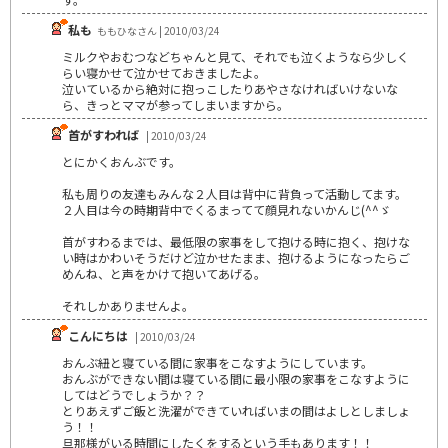
私も
ももひなさん | 2010/03/24
ミルクやおむつなどちゃんと見て、それでも泣くようなら少しく
らい寝かせて泣かせておきましたよ。
泣いているから絶対に抱っこしたりあやさなければいけないな
ら、きっとママが参ってしまいますから。
首がすわれば
| 2010/03/24
とにかくおんぶです。
私も周りの友達もみんな２人目は背中に背負って活動してます。
２人目は今の時期背中でくるまってて顔見れないかんじ(^^ゞ
首がすわるまでは、最低限の家事をして抱ける時に抱く、抱けな
い時はかわいそうだけど泣かせたまま、抱けるようになったらご
めんね、と声をかけて抱いてあげる。
それしかありませんよ。
こんにちは
| 2010/03/24
おんぶ紐と寝ている間に家事をこなすようにしています。
おんぶができない間は寝ている間に最小限の家事をこなすように
してはどうでしょうか？？
とりあえずご飯と洗濯ができていればいまの間はよしとしましょ
う！！
旦那様がいる時間にしたくをするという手もあります！！