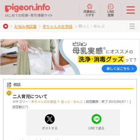
月齢別に
LINE
さがす
登録
はじめての妊娠・育児情報サイト
抱っこ・おんぶ
お悩み相談室
赤ちゃんのお世話
MENU
相談
二人育児について
カテゴリー：
赤ちゃんのお世話
>
抱っこ・おんぶ
｜回答期限：終了 2010/04/07｜ |
回答数(17)
ポストする
LINEで送る