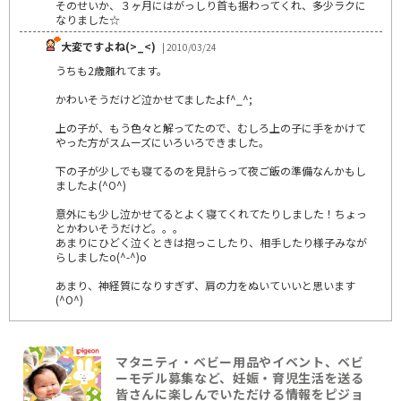
そのせいか、３ヶ月にはがっしり首も据わってくれ、多少ラクに
なりました☆
大変ですよね(>_<)
| 2010/03/24
うちも2歳離れてます。
かわいそうだけど泣かせてましたよf^_^;
上の子が、もう色々と解ってたので、むしろ上の子に手をかけて
やった方がスムーズにいろいろできました。
下の子が少しでも寝てるのを見計らって夜ご飯の準備なんかもし
ましたよ(^O^)
意外にも少し泣かせてるとよく寝てくれてたりしました！ちょっ
とかわいそうだけど。。。
あまりにひどく泣くときは抱っこしたり、相手したり様子みなが
らしましたo(^-^)o
あまり、神経質になりすぎず、肩の力をぬいていいと思います
(^O^)
マタニティ・ベビー用品やイベント、ベビ
ーモデル募集など、妊娠・育児生活を送る
皆さんに楽しんでいただける情報をピジョ