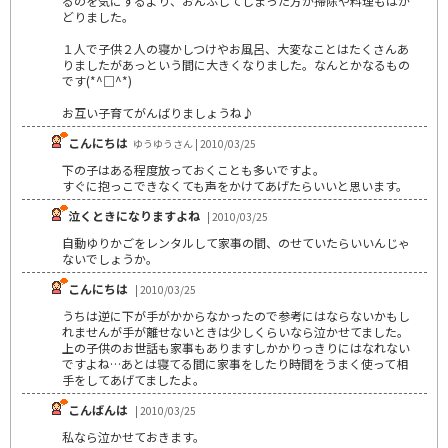
るのを気にするより、おんぶしてしまった方が掃除や料理もはか
どりました。
１人で子供２人の寝かしつけやお風呂、大変なことはたくさんあ
りましたがあっという間に大きくなりました。なんとかなるもの
です(*^□^*)
お互い子育てがんばりましょうね♪
こんにちは
ゆうゆうさん | 2010/03/25
下の子はある程度放っておくことも多いですよ。
すぐに抱っこできなくても声をかけてあげたらいいと思います。
泣くときになりますよね
| 2010/03/25
自動ゆりかごをレンタルして家事の間、のせていたらいいんじゃ
ないでしょうか。
こんにちは
| 2010/03/25
うちは逆に下が手がかからなかったので参考にはならないかもし
れませんが手が離せないときは少しくらいなら泣かせてました。
上の子供のお世話も家事もありますしかかりっきりにはなれない
ですよね…あとは寝てる間に家事をしたり時間をうまく使って相
手をしてあげてましたよ。
こんばんは
| 2010/03/25
私なら泣かせておきます。