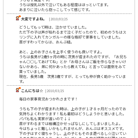
うちは授乳以外で泣いてもある程度はほっといてます。
あまりに泣いたら抱っこしてって感じです。
大変ですよね。
| 2010/03/25
どうしてもって時は、泣かせていました。
ただ下の子は声が枯れるまで泣く子だったので、初めのうちはス
リングに入れてカンガルーの様な格好で家事をしていました。
首がすわってからは、おんぶ紐。
あと、上のお子さんを上手く使うのも良いですよ。
うちは長男が2歳9ヶ月の時に次男が産まれたのですが、「お兄ち
ゃん○○してあげてね」とか「お母さんはご飯を作らなきゃいけ
ないかあら、弟に何かあったら教えてね」と言っては面倒をみて
貰っていました。
現在、長男5歳 次男3歳ですが、とっても仲が良く助かっていま
す。
こんにちは☆
| 2010/03/25
毎日の家事育児おつかれさまです！
うちも下の子が産まれた時は、上の子が１才８ヶ月だったのでお
気持ちよくわかります！私も最初はどうしようかと思いました。
パパも私も実家が遠いので↓↓
首がすわるまでは結構泣かせっぱなしにしてしまいましたよ。
今はちょっと難しいかもしれませんが、おんぶはオススメです。
下の子はすぐ寝ちゃうし、上の子ともそのま遊べるし☆泣いてい