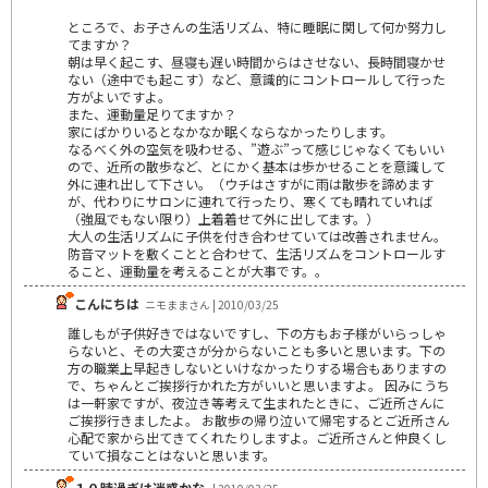
ところで、お子さんの生活リズム、特に睡眠に関して何か努力し
てますか？
朝は早く起こす、昼寝も遅い時間からはさせない、長時間寝かせ
ない（途中でも起こす）など、意識的にコントロールして行った
方がよいですよ。
また、運動量足りてますか？
家にばかりいるとなかなか眠くならなかったりします。
なるべく外の空気を吸わせる、”遊ぶ”って感じじゃなくてもいい
ので、近所の散歩など、とにかく基本は歩かせることを意識して
外に連れ出して下さい。（ウチはさすがに雨は散歩を諦めます
が、代わりにサロンに連れて行ったり、寒くても晴れていれば
（強風でもない限り）上着着せて外に出してます。）
大人の生活リズムに子供を付き合わせていては改善されません。
防音マットを敷くことと合わせて、生活リズムをコントロールす
ること、運動量を考えることが大事です。。
こんにちは
ニモままさん | 2010/03/25
誰しもが子供好きではないですし、下の方もお子様がいらっしゃ
らないと、その大変さが分からないことも多いと思います。下の
方の職業上早起きしないといけなかったりする場合もありますの
で、ちゃんとご挨拶行かれた方がいいと思いますよ。 因みにうち
は一軒家ですが、夜泣き等考えて生まれたときに、ご近所さんに
ご挨拶行きましたよ。 お散歩の帰り泣いて帰宅するとご近所さん
心配で家から出てきてくれたりしますよ。ご近所さんと仲良くし
ていて損なことはないと思います。
１０時過ぎは迷惑かな