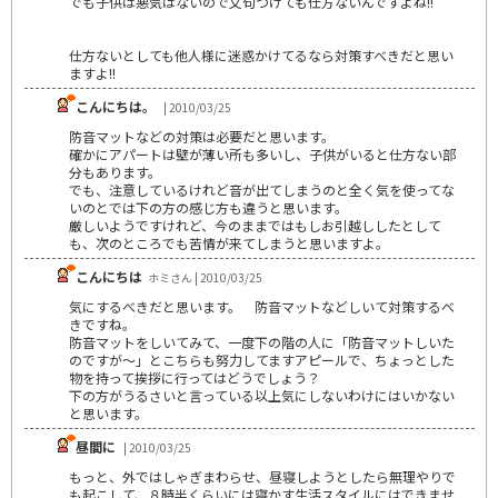
でも子供は悪気はないので文句つけても仕方ないんですよね!!
仕方ないとしても他人様に迷惑かけてるなら対策すべきだと思い
ますよ!!
こんにちは。
| 2010/03/25
防音マットなどの対策は必要だと思います。
確かにアパートは壁が薄い所も多いし、子供がいると仕方ない部
分もあります。
でも、注意しているけれど音が出てしまうのと全く気を使ってな
いのとでは下の方の感じ方も違うと思います。
厳しいようですけれど、今のままではもしお引越ししたとして
も、次のところでも苦情が来てしまうと思いますよ。
こんにちは
ホミさん | 2010/03/25
気にするべきだと思います。 防音マットなどしいて対策するべ
きですね。
防音マットをしいてみて、一度下の階の人に「防音マットしいた
のですが～」とこちらも努力してますアピールで、ちょっとした
物を持って挨拶に行ってはどうでしょう？
下の方がうるさいと言っている以上気にしないわけにはいかない
と思います。
昼間に
| 2010/03/25
もっと、外ではしゃぎまわらせ、昼寝しようとしたら無理やりで
も起こして、８時半くらいには寝かす生活スタイルにはできませ