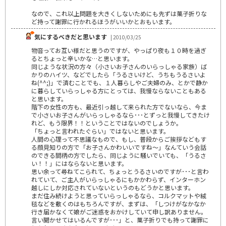
なので、これ以上問題を大きくしないためにも先ずは菓子折りな
ど持って謝罪に行かれるほうがいいかとおもいます。
気にするべきだと思います
| 2010/03/25
物音ってお互い様だと思うのですが、やっぱり夜も１０時を過ぎ
るとちょっと辛いかな…と思います。
同じような状況の方々（小さいお子さんのいらっしゃる家族）ば
かりのハイツ、などでしたら「うるさいけど、うちもうるさいよ
ね(^^;)」で済むことでも、１人暮らしやご夫婦のみ、とかで静か
に暮らしていらっしゃる方にとっては、我慢ならないこともある
と思います。
階下の女性の方も、最近引っ越して来られた方でないなら、今ま
で小さいお子さんがいらっしゃるなら･･･とずっと我慢してきたけ
れど、もう限界！！ということではないのでしょうか。
「ちょっと言われたぐらい」ではないと思います。
人間の心理って不思議なもので、もし、普段からご挨拶などもす
る顔見知りの方で「お子さんかわいいですね～」なんていう会話
のできる間柄の方でしたら、同じように騒いでいても、「うるさ
い！！」にはならないと思います。
思い余って尋ねてこられて、ちょっとうるさいのですが･･･と言わ
れていて、ご主人がいらっしゃるにもかかわらず、インターホン
越しにしか対応されていないというのもどうかと思います。
まだ住み続けようと思っていらっしゃるなら、コルクマットや絨
毯などを敷くのはもちろんですが、まずは、「しつけがなかなか
行き届かなくて娘がご迷惑をおかけしていて申し訳ありません。
言い聞かせてはいるんですが･･･」と、菓子折りでも持って謝罪に