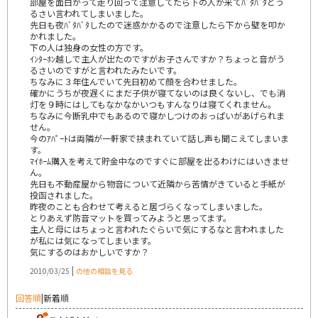
部屋を面白がって走り回って注意してたら下の人が来てﾊﾞﾀﾊﾞﾀとう
るさい言われてしまいました。
先日も夜ﾊﾞﾀﾊﾞﾀしたので迷惑かかるので注意したら下から壁を叩か
かれました。
下の人は独身の女性の方です。
ｲﾝﾀｰﾎﾝ越しで主人が出たのですがお子さんですか？ちょっと音がう
るさいのですがと言われたみたいです。
ちなみに３年住んでいて先日初めて顔を合わせました。
確かにうちが夜遅くにまだ子供が寝てないのは良くないし、でも消
灯を９時にはしてもなかなかいつもすんなりは寝てくれません。
ちなみに今断乳中でもあるので寝かしつけのおっぱいがあげられま
せん。
今のｱﾊﾟｰﾄは両隣が一軒家で挟まれていて話し声も聞こえてしまいま
す。
ﾏｲﾎｰﾑ購入を考えて貯金中なのですぐに部屋を出るわけにはいきませ
ん。
先日も不動産屋から物音について近隣から苦情がきていると手紙が
投函されました。
昨夜のことも合わせて考えると居づらくなってしまいました。
とりあえず防音マットを買ってみようと思ってます。
主人と母にはちょっと言われたぐらいで気にするなと言われました
が私には気になってしまいます。
気にするのはおかしいですか？
|
2010/03/25
の他の相談を見る
回答順
|
新着順