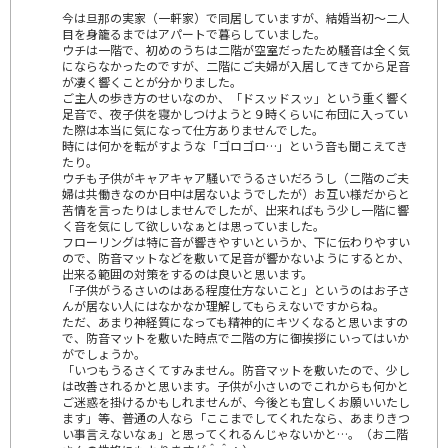
今は旦那の実家（一軒家）で同居していますが、結婚当初～二人
目を身籠るまではアパートで暮らしていました。
ウチは一階で、初めのうちは二階が空室だったため騒音は全く気
にならなかったのですが、二階にご夫婦が入居してきてから足音
が凄く響くことが分かりました。
ご主人の歩き方のせいなのか、「ドスッドスッ」という重く響く
足音で、夜子供を寝かしつけようと９時くらいに布団に入ってい
た際は本当に気になって仕方ありませんでした。
時には何かを転がすような「ゴロゴロ…」という音も聞こえてき
たり。
ウチも子供がキャアキャア騒いでうるさいだろうし（二階のご夫
婦は共働きなのか日中は居ないようでしたが）お互い様だからと
苦情を言ったりはしませんでしたが、出来ればもう少し一階に響
く音を気にして欲しいなぁとは思っていました。
フローリングは特に音が響きやすいというか、下に伝わりやすい
ので、防音マットなどを敷いて足音が響かないようにするとか、
出来る範囲の対策をするのは良いと思います。
「子供がうるさいのはある程度仕方ないこと」というのはお子さ
んが居ない人にはなかなか理解してもらえないですからね。
ただ、あまり神経質になっても精神的にキツくなると思いますの
で、防音マットを敷いた時点で二階の方に御挨拶にいってはいか
がでしょうか。
「いつもうるさくてすみません。防音マットを敷いたので、少し
は改善されるかと思います。子供が小さいのでこれからも何かと
ご迷惑を掛けるかもしれませんが、今後とも宜しくお願いいたし
ます」等、普通の人なら「ここまでしてくれたなら、あまりきつ
い事言えないなぁ」と思ってくれるんじゃないかと…。（お二階