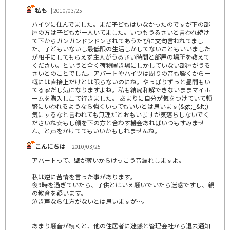
私も
| 2010/03/25
ハイツに住んでました。まだ子どもはいなかったのですが下の部
屋の方は子どもが一人いてました。いつもうるさいと言われ続け
て下からガンガンドンドンされてあうたびに文句言われてまし
た。子どもいないし最低限の生活しかしてないこともいいました
が相手にしてもらえず主人がうるさい時間と部屋の場所を教えて
ください。というと全く荷物置き場にしかしていない部屋がうる
さいとのことでした。アパートやハイツは周りの音も響くから一
概には直接上だけとは限らないのにね。やっぱりずっと昼間もい
てる家だし気になりますよね。私も結局和解できないままマイホ
ームを購入し出て行きました。 あまりに自分が気をつけていて頻
繁にいわれるようなら強くいってもいいとは思います(&gt;_&lt;)
気にするなと言われても無理だとおもいますが気落ちしないでく
ださいね☆もし顔を下の方と合わす機会あればいつもすみませ
ん。と声をかけててもいいかもしれませんね。
こんにちは
| 2010/03/25
アパートって、壁が薄いからけっこう音漏れしますよ。
私は逆に苦情を言った事があります。
夜9時を過ぎていたら、子供とはいえ騒いでいたら迷惑ですし、親
の教育を疑います。
泣き声なら仕方がないとは思いますが…。
あまり騒音が続くと、他の住居者に迷惑と管理会社から退去通知