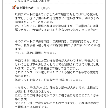
さんの性格にもよりますが＾＾；）
気を遣うべき
| 2010/03/25
以前アパートに住んでいましたので騒音に対してはわかる気がし
ますし、小さい子供がいれば仕方ないと思いますが、やはりその
時間はちょっと…と思います。
双方子供がいて、理解あればまた違いますが、下の階の方には理
解できない、苦情がくるのはしかたないのではないでしょうか…
今のアパートが単身者向き、ご夫婦向き、ご家族向きにもよりま
すが、私なら引っ越しを考えて(家賃同額で子供が多いところ)いき
ます。
そして、早々に謝罪に行きます。
辛口ですが、確かにお互い様な部分が大きいですが、苦情がくる
ということは下の方はきっと今までも我慢されてきての事だと思
います。まして、不動産屋まで通してきてますし。
それにインターホン越しだけだといくら謝られても私なら誠意を
感じません。
防音マットを敷いて、可能なかぎり努力してみます。
もちろん、子供がいれば、仕方ない部分が大きいです。主様だけ
が悪いわけではありません。
ただ、このご時世小さなトラブルが引き金になることがたくさん
あります。
すぐに引っ越しが出来ないこともわかりますし、それは相手の方
も理解は出来るはずです。