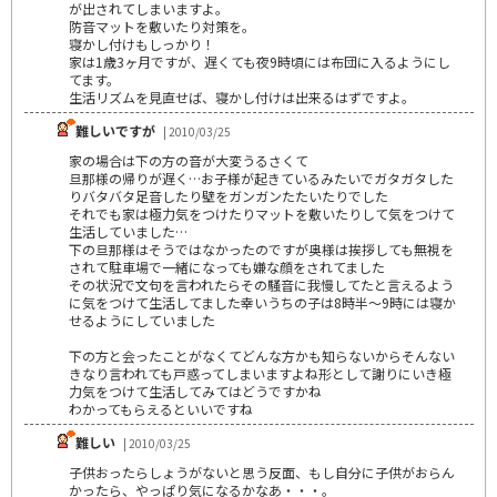
が出されてしまいますよ。
防音マットを敷いたり対策を。
寝かし付けもしっかり！
家は1歳3ヶ月ですが、遅くても夜9時頃には布団に入るようにし
てます。
生活リズムを見直せば、寝かし付けは出来るはずですよ。
難しいですが
| 2010/03/25
家の場合は下の方の音が大変うるさくて
旦那様の帰りが遅く…お子様が起きているみたいでガタガタした
りバタバタ足音したり壁をガンガンたたいたりでした
それでも家は極力気をつけたりマットを敷いたりして気をつけて
生活していました…
下の旦那様はそうではなかったのですが奥様は挨拶しても無視を
されて駐車場で一緒になっても嫌な顔をされてました
その状況で文句を言われたらその騒音に我慢してたと言えるよう
に気をつけて生活してました幸いうちの子は8時半～9時には寝か
せるようにしていました
下の方と会ったことがなくてどんな方かも知らないからそんない
きなり言われても戸惑ってしまいますよね形として謝りにいき極
力気をつけて生活してみてはどうですかね
わかってもらえるといいですね
難しい
| 2010/03/25
子供おったらしょうがないと思う反面、もし自分に子供がおらん
かったら、やっぱり気になるかなあ・・・。