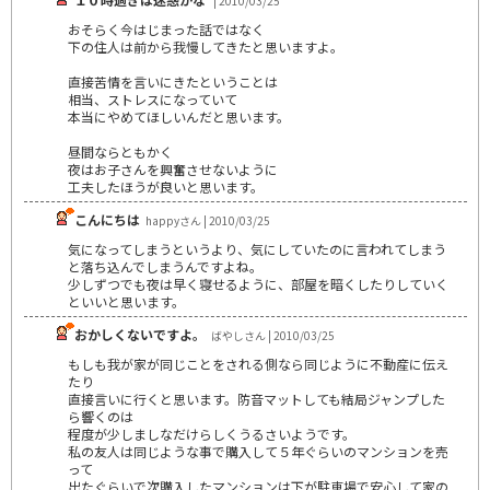
| 2010/03/25
おそらく今はじまった話ではなく
下の住人は前から我慢してきたと思いますよ。
直接苦情を言いにきたということは
相当、ストレスになっていて
本当にやめてほしいんだと思います。
昼間ならともかく
夜はお子さんを興奮させないように
工夫したほうが良いと思います。
こんにちは
happyさん | 2010/03/25
気になってしまうというより、気にしていたのに言われてしまう
と落ち込んでしまうんですよね。
少しずつでも夜は早く寝せるように、部屋を暗くしたりしていく
といいと思います。
おかしくないですよ。
ばやしさん | 2010/03/25
もしも我が家が同じことをされる側なら同じように不動産に伝え
たり
直接言いに行くと思います。防音マットしても結局ジャンプした
ら響くのは
程度が少しましなだけらしくうるさいようです。
私の友人は同じような事で購入して５年ぐらいのマンションを売
って
出たぐらいで次購入したマンションは下が駐車場で安心して家の