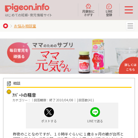
月齢別に
LINE
さがす
登録
はじめての妊娠・育児情報サイト
お悩み相談室
MENU
相談
ｱﾊﾟｰﾄの騒音
カテゴリー：｜回答期限：終了 2010/04/08｜ | 回答数(41)
ポストする
LINEで送る
昨夜のことなのですが、１０時半ぐらいに１歳８ヶ月の娘が台所と