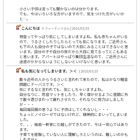
小さい子供は言っても聞かないのは分かります。
でも、今はいろいろな方がいますので、気をつけた方がいいか
と…。
こんにちは
トフィーナッツさん | 2010/03/25
物音ってやっぱり気にしてしまいますよね。私も赤ちゃんがいる
ので、うるさくしたりしたらとっても気になります。ご近所さん
も下の人も自分の子ではないので大目にみることはできないと思
います。自分の子や自分の孫だから大目に見てるってとこもある
と思います。アパートはやっぱり集団生活なので、ご近所さんに
迷惑がかからないようにしないといけないと思います。
私も気になってしまいます。＞＜
| 2010/03/25
散々近所の人からうるさいと言われて来たので、私はかなり騒音
問題にナーバスです。＞＜
気にするなと言われても、気にしちゃいますよね。
自分なりに、防音マットをしたり、早く寝かせるように昼間に外
で散々遊びまわって疲れさせたり、それなりに努力はしました
が・・・
毎回毎回親の思うように子供はしてくれないし・・・
ちょっとノイローゼではないけれど、精神的にまいってしまいま
した。
で、、、結局一軒家に引越しができたので、今は一安心ではあり
ます。
子育てを経験していない人に理解しろというのは、難しいのかも
しれません。