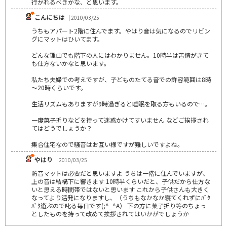
行かれるべきかな、と思います。
こんにちは
| 2010/03/25
うちもアパート2階に住んでます。やはり音は気になるのでリビン
グにマットはひいてます。
どんな理由でも階下の人にはわかりません。10時半は苦情がきて
も仕方ないかなと思います。
私たち夫婦での考えですが、子どものたてる音での許容範囲は8時
～20時くらいです。
生活リズムもありますが9時過ぎると睡眠を取る方もいるので…。
一度菓子折りなどを持って迷惑かけてすいません などご挨拶され
てはどうでしょうか？
集合住宅なので騒音はお互い様ですが難しいですよね。
やはり
| 2010/03/25
防音マットは必要だと思いますよ うちは一階に住んでいますが、
上の音は結構下に響きます 10時半くらいだと、子供だから仕方な
いと思える時間帯ではないと思います これから子供さんも大きく
なってより活発になりますし、（うちもなかなか寝てくれずにﾊﾞﾀ
ﾊﾞﾀ遊ぶので叱る毎日です(;^_^A） 下の方に菓子折り等のちょっ
としたものを持って改めて挨拶されてはいかがでしょうか