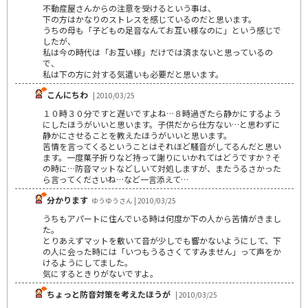
不動産屋さんからの注意を受けるという事は、
下の方はかなりのストレスを感じているのだと思います。
うちの母も「子どもの足音なんてお互い様なのに」という感じで
したが、
私は今の時代は「お互い様」だけでは済まないと思っているの
で、
私は下の方に対する気遣いも必要だと思います。
こんにちわ
| 2010/03/25
１０時３０分ですと遅いですよね…８時過ぎたら静かにするよう
にしたほうがいいと思います。子供だから仕方ない…と思わずに
静かにさせることを教えたほうがいいと思います。
苦情を言ってくるということはそれほど騒音がしてるんだと思い
ます。一度菓子折りなど持って謝りにいかれてはどうですか？そ
の時に…防音マットなどしいて対処しますが、またうるさかった
ら言ってくださいね…など一言添えて…
分かります
ゆうゆうさん | 2010/03/25
うちもアパートに住んでいる時は何度か下の人から苦情がきまし
た。
とりあえずマットを敷いて音が少しでも響かないようにして、下
の人に会った時には「いつもうるさくてすみません」って声をか
けるようにしてました。
気にするときりがないですよ。
ちょっと防音対策を考えたほうが
| 2010/03/25