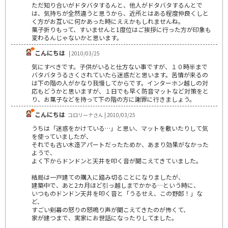
ただ知り合いがドタバタするんと、他人がドタバタするんとで
は、気持ちが全然違うと思うから、近所とはある程度仲良くしと
く方がお互いに何かあった時にええかもしれませんね。
菓子折りもって、すいませんと1度位はご挨拶に行った方が印象も
変わるんじゃないかと思います。
こんにちは
| 2010/03/25
気にすべきです。子供がいると仕方ない事ですが、１０時半まで
バタバタうるさくされていたら迷惑だと思います。苦情が来るの
は下の階の人がかなり我慢してからです。インターホン越しの対
応もどうかと思いますが、１日でも早く防音マットなど対策をと
り、お菓子などを持って下の階の方に謝罪に行きましょう。
こんにちは
コロリーナさん | 2010/03/25
うちは「迷惑をかけている…」と思い、マットを敷いたりして気
を使っていましたが、
それでも古い木造アパートだったためか、あまり効果がなかった
ようで、
よく下からドンドンと天井を叩く音が聞こえてきていました。
結局は一戸建ての購入に踏み切ることになりましたが、
建築中で、あと2カ月ほど引っ越しまでかかる…という時に、
いつものドンドン天井を叩く音と「うるせえ、この野郎！」な
ど、
すごい剣幕の怒りの怒鳴り声が聞こえてきたのが怖くて、
家が建つまで、実家にお世話になったりしてました。