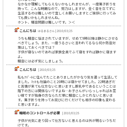
なかなか理解してもらえないかもしれませんが、一度菓子折りを
持って、こんな時期なので、努力はしますが、全く音を立てずに
生活するのは難しいので宜しくお願いしますとご挨拶に行ってみ
ても良いかもしれませんね。
ホント、騒音問題は難しいです。＞＜
こんにちは
はるまるさん | 2010/03/25
うちも騒音に悩まされていますが、せめて9時以降は静かにさせる
べきでしょう。また、一度うるさいと言われてるなら何か防音対
策はしておくべきでは？
子供が寝ないのであれば家族全員でふて寝をすれば静かに寝ます
よ。
騒音には必ず気にしましょう。
こんにちは
| 2010/03/25
私もｱﾊﾟｰﾄに住んでたことありましたがかなり気を遣って生活して
ました。ﾏｯﾄも勿論のこと20時には寝かせてました。22時過ぎだ
と苦情が来ても仕方ないと思いますし断乳中であるということは
階下の方には関係ないですよね…お子さんがいらっしゃればお互
い様ですが独身の方ならただ単に騒音にしかとれないと思いま
す。菓子折りを持ってお詫びに行くだけでも相手の印象も変わる
と思いますよ。
睡眠のコントロールが必要
| 2010/03/25
子供が元気に走り回って仕方ないと思えるのは外が明るいうちだ
けです。