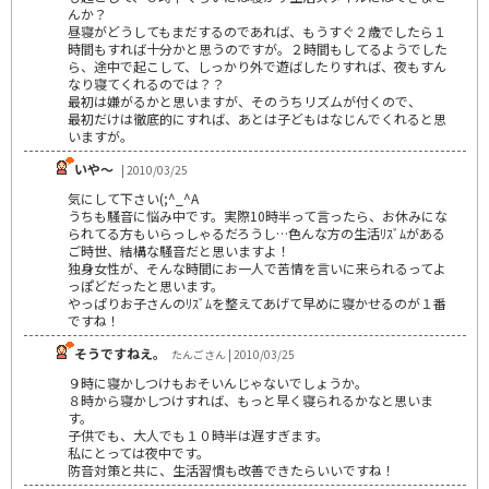
んか？
昼寝がどうしてもまだするのであれば、もうすぐ２歳でしたら１
時間もすれば十分かと思うのですが。２時間もしてるようでした
ら、途中で起こして、しっかり外で遊ばしたりすれば、夜もすん
なり寝てくれるのでは？？
最初は嫌がるかと思いますが、そのうちリズムが付くので、
最初だけは徹底的にすれば、あとは子どもはなじんでくれると思
いますが。
いや～
| 2010/03/25
気にして下さい(;^_^A
うちも騒音に悩み中です。実際10時半って言ったら、お休みにな
られてる方もいらっしゃるだろうし…色んな方の生活ﾘｽﾞﾑがある
ご時世、結構な騒音だと思いますよ！
独身女性が、そんな時間にお一人で苦情を言いに来られるってよ
っぽどだったと思います。
やっぱりお子さんのﾘｽﾞﾑを整えてあげて早めに寝かせるのが１番
ですね！
そうですねえ。
たんごさん | 2010/03/25
９時に寝かしつけもおそいんじゃないでしょうか。
８時から寝かしつけすれば、もっと早く寝られるかなと思いま
す。
子供でも、大人でも１０時半は遅すぎます。
私にとっては夜中です。
防音対策と共に、生活習慣も改善できたらいいですね！