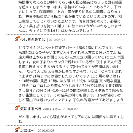
時間帯で考えると10時半くらい走り回る騒音はちょっと許容範囲
を超えてしまうと思います。事情はどんなことであろうと、下の
方にとって、就寝時間に上の世帯が走り回るのは騒音になります
ね。先日不動産屋から既に手紙が来ているというのは下の方、相
当我慢してるじゃないかと思います。防音対策を考えて、必要に
応じて菓子折りを持って謝りにに行ったほうがいいかもしれませ
んね。今すぐにでるわけにはいかないでしょ？
少し考えみては
| 2010/03/25
どうです？ 私はペット可能アパート4階の2階に住んでます。上の
階3階には女の子がいますが人それぞれ考え方だと思いますよ 私
達夫婦は上から音が聞こえると(元気に走り回っている)と二人で話
します。女の子よりベランダで飼われている朝～夜中まで人が通
る度に吠えまくる犬が(うるさくて)困ってますが苦情は言いませ
ん。 だって犬は吠える事が仕事ですからね。けど…ＣＭでも流れ
てますが21時までには寝かした方いいですよ 11ヶ月の息子は17
～18時の間に風呂 19時には夕飯 19:30分には寝室 真っ暗な寝室
に行きゴロゴロしたり遊んだりしますが30分では寝ます 朝7時起
きし朝食7:30分に食べ10～11時の間に朝寝したら夕飯まで眠らな
さい生活にしてます。その結果20時でも寝ます。子供が寝ないか
らと理由では親のワガママですよ 子供の為 寝かせてあげましょう
気にするべき
みゆままさん | 2010/03/25
だと思います｡ いくら理由があっても下の方には関係ない事ですし
ね｡
足音は…
| 2010/03/25