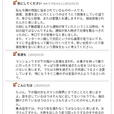
気にしてください
みわママ916さん | 2010/03/25
私も今隣の物音に悩まされているものの一人です。
直接、苦情を言いに行くというのはそうとう我慢をしていた証で
す。多少なら我慢、または管理人を通しますから、相当我慢され
たんだと思いました。
以前にも不動産屋さんから通知が来ていたということは昨日、今
日の話ではないんですよね。通知が来た時点で対策を取るべきだ
ったのに、辛口ですが怠慢かなと思いました。
また、インターホン越しで対応というのも誠意が足りないです。
すぐに手土産をもって謝りに行くべきです。若い女性が一人で直
接苦情を言いに来たという意味をもっと考えてください。
友達も
| 2010/03/25
マンションですが下の階から苦情を言われ、お菓子を持って謝り
に行ったそうです。 やっぱり夜９時を過ぎたら気をつけないとい
けないと思います。 うちは８時を過ぎたら子供達にうるさく注意
しています。 特にもうすぐ二歳の子は足音が大人よりうるさいの
で。
こんにちは
| 2010/03/25
たぶん、下の階の方もガマンの限界にきてのことだと思います
よ。音を出しているほうはそんなに出してないつもりでも、毎日
聞かされているほうはストレスもたまっていたのかもしれませ
ん。
集合住宅では、やはり気を遣わなくてはならないと思います。お
子さんですから、大声を出したり走り回ったりするのをやめるわ