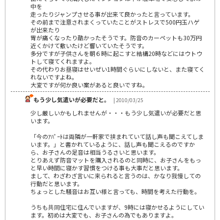
中を
走ったりジャンプさせる事が出来て良かったと言っています。
その前まで注意されまくっていたことがストレスで500円玉ハゲ
が出来たり
胃が痛くなったり酷かったそうです。防音のカーペットも30万円
近くかけて敷いたけど響いていたそうです。
多分ですが子供さんを朝６時に起こすと結構20時などにはウトウ
トして寝てくれますよ。
その代わりお昼寝はせいぜい1時間ぐらいにしないと、また寝てく
れないですよね。
大変ですが何か良い案があると良いですね。
もう少し気遣いが必要だと。
| 2010/03/25
少し厳しいかもしれませんが・・・もう少し気遣いが必要だと思
います。
「今のｱﾊﾟｰﾄは両隣が一軒家で挟まれていて話し声も聞こえてしま
います。」と書かれているように、話し声も聞こえるのですか
ら、お子さんの足音は相当うるさいと思います。
とりあえず防音マットを購入されるのと同時に、お子さんをもっ
と早い時間に寝かす習慣をつける事も大事だと思います。
まして、わざわざ言いに来られると言うのは、かなり我慢しての
行動だと思います。
ちょっとした騒音はお互い様と言っても、時間を考えた行動を。
うちも共同住宅に住んでいますが、9時には寝かせるようにしてい
ます。初めは大変でも、お子さんの為でもありますよ。