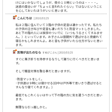
けにはいかないでしょうが、夜の１０時というのは・・・・。
迷惑の度合いが「ちょっと言われたぐらい」ではないということ
を心しておいたほうがいいと思います。
こんにちは
| 2010/03/25
私は２階に住んでいて３階の子供の足音は凄かったです。私たち
の子供の泣き叫びや足音も凄いだろうと防音マットしきました。
あと下の階の人には挨拶のついでに（いつもうるさくてすみませ
ん。）といっています。お子さんは昼間外で遊ばせると夜疲れて
寝るかもしれませんよ。あと音も子供がいたら仕方がないと思い
ます。
苦情が出たのなら
すぬぴこさん | 2010/03/25
すぐに菓子折りを持参するなりして謝りに行くべきだと思いま
す。
そして騒音対策を取る事だと思いますが。
･防音マットをしく。
･子供達は９時には寝かせる(日中は戸外等で思いきり遊ばせると
すんなり寝てくれますよ。)
最低でもこれくらいはやって下の階の方に気を遣うべきだと思い
ます。
無理なら引っ越しかと。