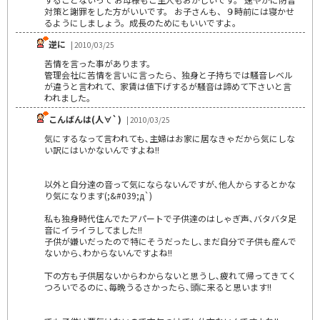
対策と謝罪をした方がいいです。 お子さんも、９時前には寝かせ
るようにしましょう。成長のためにもいいですよ。
逆に
| 2010/03/25
苦情を言った事があります。
管理会社に苦情を言いに言ったら、独身と子持ちでは騒音レベル
が違うと言われて、家賃は値下げするが騒音は諦めて下さいと言
われました。
こんばんは(人∀`)
| 2010/03/25
気にするなって言われても､主婦はお家に居なきゃだから気にしな
い訳にはいかないんですよね!!
以外と自分達の音って気にならないんですが､他人からするとかな
り気になります(;&#039;д`)
私も独身時代住んでたアパートで子供達のはしゃぎ声､バタバタ足
音にイライラしてました!!
子供が嫌いだったので特にそうだったし､まだ自分で子供も産んで
ないから､わからないんですよね!!
下の方も子供居ないからわからないと思うし､疲れて帰ってきてく
つろいでるのに､毎晩うるさかったら､頭に来ると思います!!