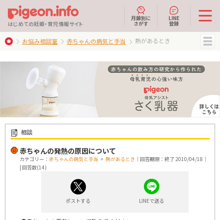
月齢別に
LINE
さがす
登録
はじめての妊娠・育児情報サイト
熱があるとき
お悩み相談室
赤ちゃんの病気と手当
MENU
相談
赤ちゃんの発熱の原因について
カテゴリー：
赤ちゃんの病気と手当
>
熱があるとき
｜回答期限：終了 2010/04/18｜
| 回答数(14)
ポストする
LINEで送る