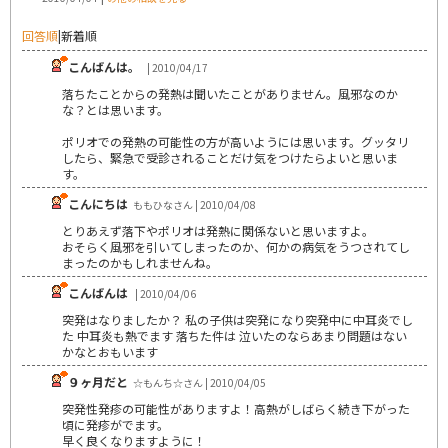
回答順
|
新着順
こんばんは。
| 2010/04/17
落ちたことからの発熱は聞いたことがありません。風邪なのか
な？とは思います。
ポリオでの発熱の可能性の方が高いようには思います。グッタリ
したら、緊急で受診されることだけ気をつけたらよいと思いま
す。
こんにちは
ももひなさん | 2010/04/08
とりあえず落下やポリオは発熱に関係ないと思いますよ。
おそらく風邪を引いてしまったのか、何かの病気をうつされてし
まったのかもしれませんね。
こんばんは
| 2010/04/06
突発はなりましたか？ 私の子供は突発になり突発中に中耳炎でし
た 中耳炎も熱でます 落ちた件は 泣いたのならあまり問題はない
かなとおもいます
９ヶ月だと
☆もんち☆さん | 2010/04/05
突発性発疹の可能性がありますよ！高熱がしばらく続き下がった
頃に発疹がでます。
早く良くなりますように！