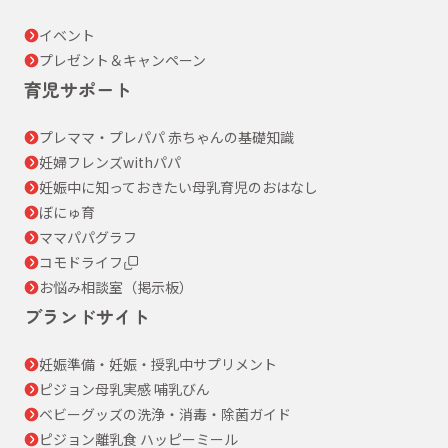
イベント
プレゼント＆キャンペーン
育児サポート
プレママ・プレパパ 赤ちゃんの基礎知識
妊婦フレンズwithパパ
妊娠中に知っておきたい母乳育児のおはなし
ぼにゅ育
ママパパグラフ
コモドライフ
お悩み相談室（掲示板）
ブランドサイト
妊娠準備・妊娠・授乳中サプリメント
ピジョン母乳実感 哺乳びん
ベビーグッズの洗浄・消毒・除菌ガイド
ピジョン離乳食 ハッピーミール