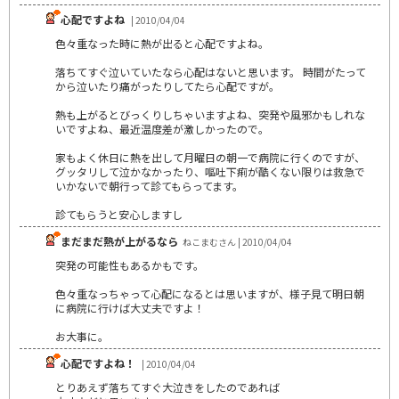
心配ですよね
| 2010/04/04
色々重なった時に熱が出ると心配ですよね。
落ちてすぐ泣いていたなら心配はないと思います。 時間がたって
から泣いたり痛がったりしてたら心配ですが。
熱も上がるとびっくりしちゃいますよね、突発や風邪かもしれな
いですよね、最近温度差が激しかったので。
家もよく休日に熱を出して月曜日の朝一で病院に行くのですが、
グッタリして泣かなかったり、嘔吐下痢が酷くない限りは救急で
いかないで朝行って診てもらってます。
診てもらうと安心しますし
まだまだ熱が上がるなら
ねこまむさん | 2010/04/04
突発の可能性もあるかもです。
色々重なっちゃって心配になるとは思いますが、様子見て明日朝
に病院に行けば大丈夫ですよ！
お大事に。
心配ですよね！
| 2010/04/04
とりあえず落ちてすぐ大泣きをしたのであれば