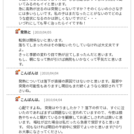
いてみるのもイイと思います。
急に高熱が出るのは突発じゃないですか？そのくらいの小さな子
には多いらしいです。私の子はまだなったことがないのでどのよ
うな症状になるのかは詳しくないですけど・・・
いづれにしても早く治ったらイイですね！
発熱と
| 2010/04/05
転倒は関係ないと思います。
落ちてしまったのはその後吐いたりしていなければ大丈夫です
よ。
きっと季節の変わり目で熱が出てしまったんだと思います。
もし、朝になって熱が引けば病院もいかなくって平気だと思いま
す。
こんばんは
| 2010/04/04
発熱については落下が直接の原因ではないかと思います。風邪や
突発の可能性もありますし明日もまだ続くようなら受診されて下
さいね。
こんばんは。
| 2010/04/04
心配ですよね。 突発はやりましたか？？ 落下の件では、すぐに泣
いたのであればまずは問題ないと言われていますので、今夜は顔
色やちゃんと眠れているかを観察してお過ごしされれば良いと思
います。 嘔吐が出た場合は私だったら急患で受診すると思いま
す。 何もなければ明日の午前中に受診でよいかと思います(^O^)
お大事になさってください。