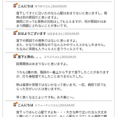
こんにちは
ゆうゆうさん | 2010/04/05
落下してすぐに泣いたのなら心配はあまりないと思いますし、発
熱は別の原因だと思いますよ。
病院に行っても発熱の対処はしてもらえますが、何が原因かはあ
まり問題にされないことが多いです。
おはようございます
はるまるさん | 2010/04/05
落下の原因での発熱ではないと思いますよ。
また、かなりの高熱なのでなんらかのウィルスかもしれません。
ちなみに突発も人ウィルスと言うウィルスです。
落下と熱の。。。
ぶりぶりさん | 2010/04/05
因果関係はあまりないと思いますよ。
うちも2歳の頃、階段の一番上から下まで落下したことがあります
が、打ち身程度で大したことありませんでした。
熱は風邪か突発ではないかなって思います。一応、病院で診ても
らった方がいいとは思いますが。
早く良くなるとよいですね。お大事に～。
こんにちは
トフィーナッツさん | 2010/04/05
落下ってほんと心配ですよね・・・大きな声で泣いたなら大丈夫
と聞いたことはありますけど。もし心配なようでしたら病院で聞