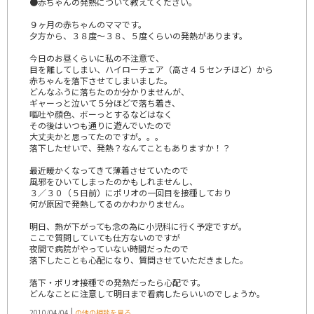
●赤ちゃんの発熱について教えてください。
９ヶ月の赤ちゃんのママです。
夕方から、３８度～３８、５度くらいの発熱があります。
今日のお昼くらいに私の不注意で、
目を離してしまい、ハイローチェア（高さ４５センチほど）から
赤ちゃんを落下させてしまいました。
どんなふうに落ちたのか分かりませんが、
ギャーっと泣いて５分ほどで落ち着き、
嘔吐や顔色、ボーっとするなどはなく
その後はいつも通りに遊んでいたので
大丈夫かと思ってたのですが。。。
落下したせいで、発熱？なんてこともありますか！？
最近暖かくなってきて薄着させていたので
風邪をひいてしまったのかもしれませんし、
３／３０（５日前）にポリオの一回目を接種しており
何が原因で発熱してるのかわかりません。
明日、熱が下がっても念の為に小児科に行く予定ですが。
ここで質問していても仕方ないのですが
夜間で病院がやっていない時間だったので
落下したことも心配になり、質問させていただきました。
落下・ポリオ接種での発熱だったら心配です。
どんなことに注意して明日まで看病したらいいのでしょうか。
|
2010/04/04
の他の相談を見る