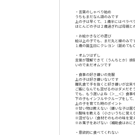
・言葉のしゃべり始め
うちもまだなん語のみです
上の子は早くて、１歳半にはペラペ
ほとんどの子は２歳過ぎれば母親と
・お絵かきなどの遊び
絵は上の子でも、まだ丸と線のみで
１歳の誕生日にクレヨン（舐めても
・オムツはずし
言葉が理解できて（うんちとか）排
いので未だオムツです
・食事の好き嫌いの克服
上の子は好き嫌いないです
離乳食で手を抜くと好き嫌いが出来
ご飯になんでも混ぜるのはダメだそ
でも、もう遅いよね（＞＿＜）食事
下の子もインフルやクループをして
上の子を育てた時のポイント
※甘い物は教えない（嫌いな子は居
※酸味を教える（小さいうちに覚え
※混ぜない（食材そのものの味を覚
※お菓子をあげない（補助食はおに
・意欲的に食べてくれない