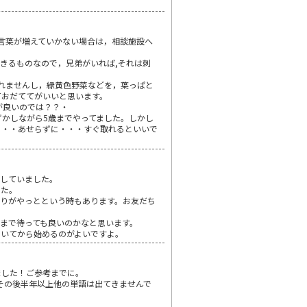
も言葉が増えていかない場合は，相談施設へ
きるものなので，兄弟がいれば,それは刺
くれませんし，緑黄色野菜などを，葉っぱと
ておだててがいいと思います。
が良いのでは？？・
ずかしながら5歳までやってました。しかし
・・・あせらずに・・・すぐ取れるといいで
話していました。
した。
りがやっとという時もあります。お友だち
まで待っても良いのかなと思います。
あいてから始めるのがよいですよ。
ました！ご参考までに。
その後半年以上他の単語は出てきませんで