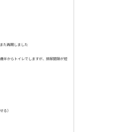
また再開しました
１歳半からトイレでしますが、排尿間隔が短
させる）