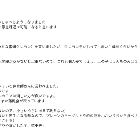
ラしゃべるようになりました
の意思疎通は可能になると思います
す
ＯＫな蜜蝋クレヨン）を貰いましたが、クレヨンをかじってしまい１歳半くらいから
尿間隔が空かないと出来ないので、これも個人差でしょう。上の子はうんちのみは
やすいと保育師さんに言われました。
うです
中のＴＶは消した方が良いですよ。
、また離乳食が戻っています
ないので、小さいうちにあえて教えない）
ないと苦手になる味なので、プレーンのヨーグルトや酢の物を小さいうちから食べ
えさせる）
ぎりや蒸かした芋、煮干等）