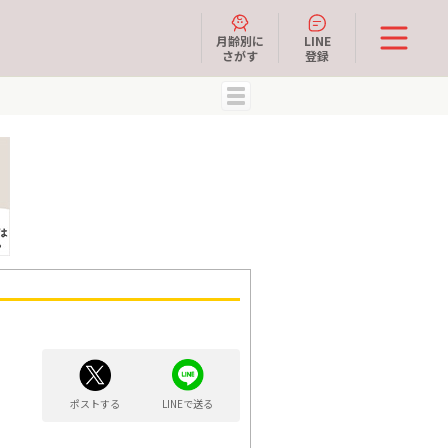
月齢別に
LINE
さがす
登録
MENU
ポストする
LINEで送る