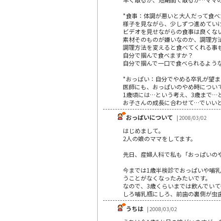
*食事：体調が悪いと大人だって食
様子を見ながら、少しずつ進めてい
ビデオを見せながらの食事は良くな
素材そのものが嫌いなのか、調理方
調理方法を変えると食べてくれる事
自分で掴んで食べますか？
自分で掴んで一口で食べられるような
*おっぱい：自分でやめる卒乳が望
医師にも、おっぱいのやめ時につい
1歳頃には…という考え、3歳まで…
お子さんの成長に合わせて…でいい
おっぱいについて
| 2008/03/02
はじめまして。
2人の娘のママをしてます。
先日、産婦人科で私も「おっぱいの
今までは1歳半検診でおっぱいや哺
うことがなくなったみたいです。
なので、3歳くらいまでは飲んでい
しろ哺乳瓶にしろ、前歯の裏側が虫
うちは
| 2008/03/02