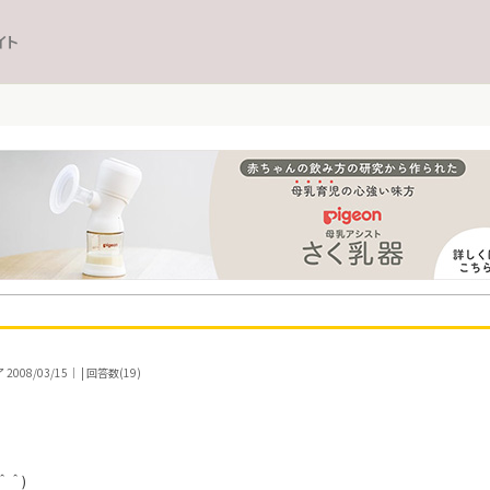
イト
08/03/15｜ | 回答数(19)
＾＾)