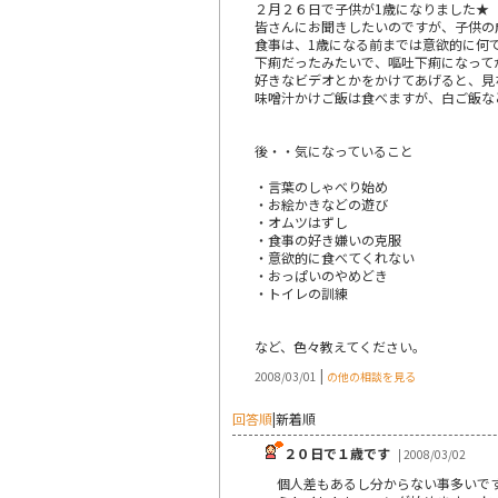
２月２６日で子供が1歳になりました★
皆さんにお聞きしたいのですが、子供の
食事は、1歳になる前までは意欲的に何
下痢だったみたいで、嘔吐下痢になって
好きなビデオとかをかけてあげると、見
味噌汁かけご飯は食べますが、白ご飯な
後・・気になっていること
・言葉のしゃべり始め
・お絵かきなどの遊び
・オムツはずし
・食事の好き嫌いの克服
・意欲的に食べてくれない
・おっぱいのやめどき
・トイレの訓練
など、色々教えてください。
|
2008/03/01
の他の相談を見る
回答順
|
新着順
２０日で１歳です
| 2008/03/02
個人差もあるし分からない事多いで