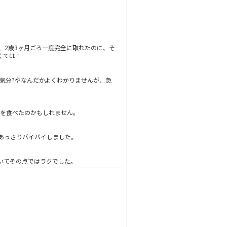
、2歳3ヶ月ごろ一度完全に取れたのに、そ
くては！
気分?やなんだかよくわかりませんが、急
事を食べたのかもしれません。
あっさりバイバイしました。
いてその点ではラクでした。