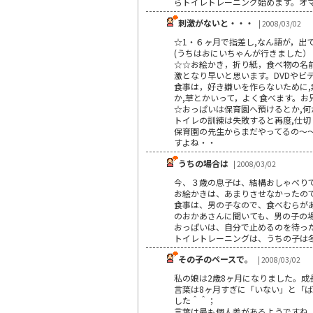
らトイレトレーニング始めます。オ
刺激がないと・・・
| 2008/03/02
☆1・６ヶ月で指差し,なん語が，出
(うちはおにいちゃんが行きました）
☆☆お絵かき，折り紙，食べ物の名
激となり早いと思います。DVDやビ
食事は，好き嫌いを作らないために
か,草とかいって，よく食べます。
☆おっぱいは保育園へ預けるとか,
トイレの訓練は失敗すると再度,仕
保育園の先生からまだやってるの～
すよね・・
うちの場合は
| 2008/03/02
今、３歳の息子は、結構おしゃべり
お絵かきは、あまりさせなかったの
食事は、男の子なので、食べむらが
のおかあさんに聞いても、男の子の
おっぱいは、自分で止めるのを待っ
トイレトレーニングは、うちの子は
その子のペースで。
| 2008/03/02
私の娘は2歳8ヶ月になりました。
言葉は8ヶ月すぎに「いない」と「
した＾＾；
言葉は最も個人差があるようですね