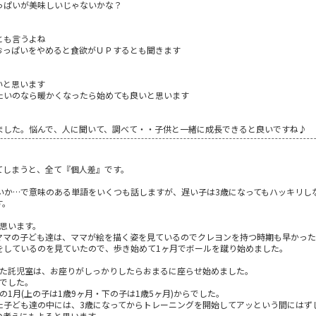
っぱいが美味しいじゃないかな？
とも言うよね
おっぱいをやめると食欲がＵＰするとも聞きます
いと思います
たいのなら暖かくなったら始めても良いと思います
ました。悩んで、人に聞いて、調べて・・子供と一緒に成長できると良いですね♪
てしまうと、全て『個人差』です。
ないか…で意味のある単語をいくつも話しますが、遅い子は3歳になってもハッキリし
す。
思います。
ママの子ども達は、ママが絵を描く姿を見ているのでクレヨンを持つ時期も早かった
をしているのを見ていたので、歩き始めて1ヶ月でボールを蹴り始めました。
いた託児室は、お座りがしっかりしたらおまるに座らせ始めました。
らでした。
1月(上の子は1歳9ヶ月・下の子は1歳5ヶ月)からでした。
た子ども達の中には、3歳になってからトレーニングを開始してアッという間にはず
の考えにもよると思います。