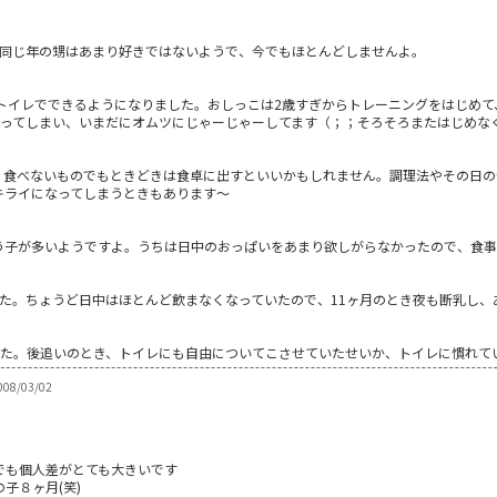
も同じ年の甥はあまり好きではないようで、今でもほとんどしませんよ。
トイレでできるようになりました。おしっこは2歳すぎからトレーニングをはじめて
戻ってしまい、いまだにオムツにじゃーじゃーしてます（；；そろそろまたはじめな
。食べないものでもときどきは食卓に出すといいかもしれません。調理法やその日の
キライになってしまうときもあります～
う子が多いようですよ。うちは日中のおっぱいをあまり欲しがらなかったので、食
した。ちょうど日中はほとんど飲まなくなっていたので、11ヶ月のとき夜も断乳し、
した。後追いのとき、トイレにも自由についてこさせていたせいか、トイレに慣れて
08/03/02
でも個人差がとても大きいです
子８ヶ月(笑)