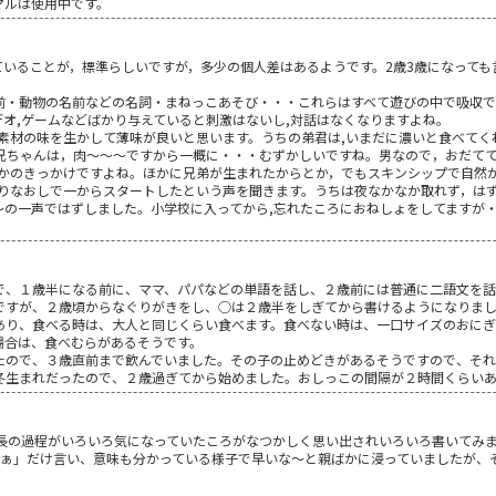
マルは使用中です。
ていることが，標準らしいですが，多少の個人差はあるようです。2歳3歳になって
前・動物の名前などの名詞・まねっこあそび・・・これらはすべて遊びの中で吸収で
デオ,ゲームなどばかり与えていると刺激はないし,対話はなくなりますよね。
,素材の味を生かして薄味が良いと思います。うちの弟君は,いまだに濃いと食べて
お兄ちゃんは，肉～～～ですから一概に・・・むずかしいですね。男なので，おだて
何かのきっかけですよね。ほかに兄弟が生まれたからとか，でもスキンシップで自然
切りなおしで一からスタートしたという声を聞きます。うちは夜なかなか取れず，は
～の一声ではずしました。小学校に入ってから,忘れたころにおねしょをしてますが
で、１歳半になる前に、ママ、パパなどの単語を話し、２歳前には普通に二語文を
ですが、２歳頃からなぐりがきをし、○は２歳半をしぎてから書けるようになりま
あり、食べる時は、大人と同じくらい食べます。食べない時は、一口サイズのおにぎ
場合は、食べむらがあるそうです。
たので、３歳直前まで飲んでいました。その子の止めどきがあるそうですので、それ
冬生まれだったので、２歳過ぎてから始めました。おしっこの間隔が２時間くらい
成長の過程がいろいろ気になっていたころがなつかしく思い出されいろいろ書いてみ
ばぁ」だけ言い、意味も分かっている様子で早いな～と親ばかに浸っていましたが、
。