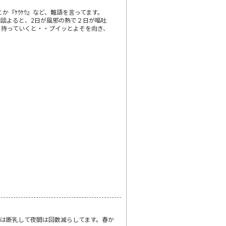
『ｹｳｹｳ』など、難語を言ってます。
相談よると、2日が風邪の熱で２日が嘔吐
に持っていくと・・プイッとよそを向き、
は断乳して夜間は回数減らしてます。春か