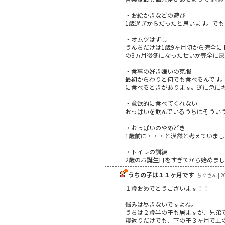
・お絵かきなどの遊び
1歳過ぎからだったと思います。で
・オムツはずし
うんちだけは1歳9ヶ月頃から完全に
の3ヵ月後冬になったせいか完全に
・食事の好き嫌いの克服
最初からわりと何でも食べるんです
に食べるときがあります。逆に急に
・意欲的に食べてくれない
おっぱいを飲んでいるうちはそうい
・おっぱいのやめどき
1歳前に・・・と漠然と考えていま
・トイレの訓練
2歳のお誕生日をすぎてから始めま
うちの子は１１ヶ月です
ちぐさん | 20
１歳おめでとうございます！！
悩みは尽きないですよね。
うちは２歳半の子も居ますが、兄弟
寝返りだけでも、下の子３ヶ月で上の