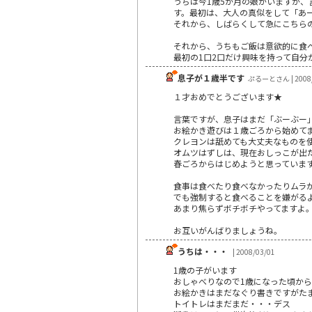
うちは今1歳5か月の娘がいますが
す。最初は、大人の真似をして「あ
それから、しばらくして急にこちら
それから、うちもご飯は意欲的に食
最初の1口2口だけ興味を持って自
息子が１歳半です
ぷるーとさん | 2008/
１才おめでとうございます★
言葉ですが、息子はまだ「ぶーぶー
お絵かき遊びは１歳ごろから始めて
クレヨンは舐めても大丈夫なものを
オムツはずしは、現在おしっこが出
春ごろからはじめようと思っていま
食事は食べたり食べなかったりムラ
でも強制すると食べることを嫌がる
あまり焦らずボチボチやってますよ
お互いがんばりましょうね。
うちは・・・
| 2008/03/01
1歳の子がいます
おしゃべりなので1歳になった頃か
お絵かきはまだなぐり書きですがた
トイトレはまだまだ・・・デス