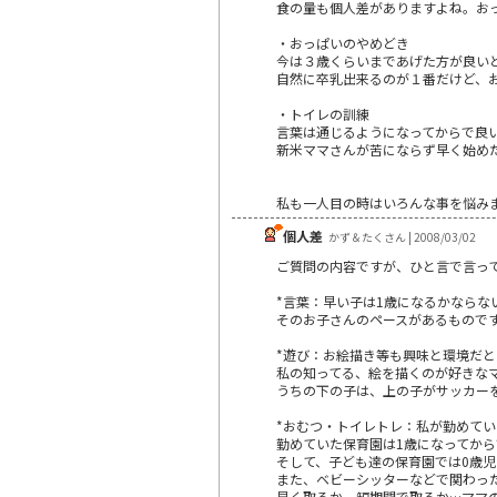
食の量も個人差がありますよね。お
・おっぱいのやめどき
今は３歳くらいまであげた方が良い
自然に卒乳出来るのが１番だけど、
・トイレの訓練
言葉は通じるようになってからで良
新米ママさんが苦にならず早く始め
私も一人目の時はいろんな事を悩み
個人差
かず＆たくさん | 2008/03/02
ご質問の内容ですが、ひと言で言っ
*言葉：早い子は1歳になるかなら
そのお子さんのペースがあるもので
*遊び：お絵描き等も興味と環境だと
私の知ってる、絵を描くのが好きな
うちの下の子は、上の子がサッカー
*おむつ・トイレトレ：私が勤めて
勤めていた保育園は1歳になってか
そして、子ども達の保育園では0歳児の
また、ベビーシッターなどで関わっ
早く取るか、短期間で取るか…ママ