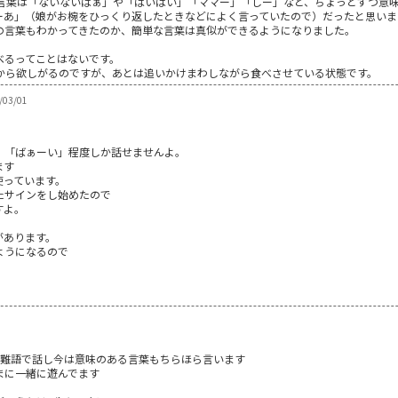
、言葉は「ないないばぁ」や「ばいばい」「ママー」「しー」など、ちょっとずつ意
ーあ」（娘がお椀をひっくり返したときなどによく言っていたので）だったと思いま
の言葉もわかってきたのか、簡単な言葉は真似ができるようになりました。
べるってことはないです。
分から欲しがるのですが、あとは追いかけまわしながら食べさせている状態です。
03/01
」「ばぁーい」程度しか話せませんよ。
ます
使っています。
たサインをし始めたので
すよ。
があります。
ようになるので
。
ら難語で話し今は意味のある言葉もちらほら言います
まに一緒に遊んでます