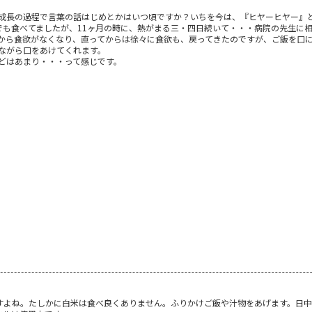
成長の過程で言葉の話はじめとかはいつ頃ですか？いちを今は、『ヒヤーヒヤー』とか
でも食べてましたが、11ヶ月の時に、熱がまる三・四日続いて・・・病院の先生に
から食欲がなくなり、直ってからは徐々に食欲も、戻ってきたのですが、ご飯を口
ながら口をあけてくれます。
どはあまり・・・って感じです。
すよね。たしかに白米は食べ良くありません。ふりかけご飯や汁物をあげます。日中