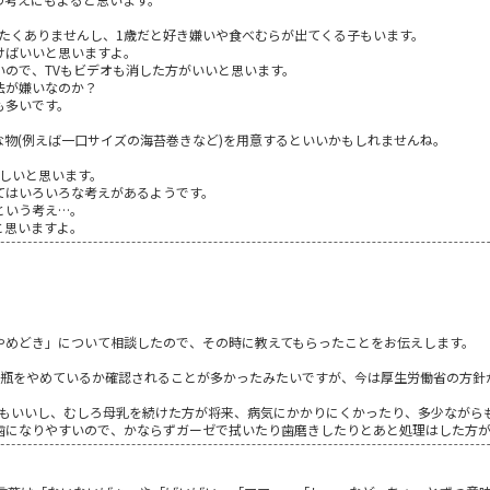
べたくありませんし、1歳だと好き嫌いや食べむらが出てくる子もいます。
けばいいと思いますよ。
いので、TVもビデオも消した方がいいと思います。
法が嫌いなのか？
も多いです。
物(例えば一口サイズの海苔巻きなど)を用意するといいかもしれませんね。
ましいと思います。
てはいろいろな考えがあるようです。
という考え…。
と思いますよ。
やめどき」について相談したので、その時に教えてもらったことをお伝えします。
乳瓶をやめているか確認されることが多かったみたいですが、今は厚生労働省の方針
てもいいし、むしろ母乳を続けた方が将来、病気にかかりにくかったり、多少ながら
歯になりやすいので、かならずガーゼで拭いたり歯磨きしたりとあと処理はした方