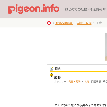
はじめての妊娠・育児情報サ
１歳
お悩み相談室
発育・発達
相談
成長
カテゴリー：
発育・発達
>
１歳
｜回答期限：終了 20
こんにちは1歳になる男の子のママです(