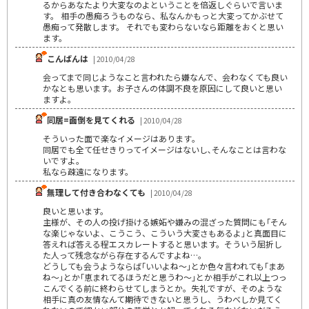
るからあなたより大変なのよということを倍返しぐらいで言いま
す。 相手の愚痴ろうものなら、私なんかもっと大変ってかぶせて
愚痴って発散します。 それでも変わらないなら距離をおくと思い
ます。
こんばんは
| 2010/04/28
会ってまで同じようなこと言われたら嫌なんで、会わなくても良い
かなとも思います。お子さんの体調不良を原因にして良いと思い
ますよ。
同居=面倒を見てくれる
| 2010/04/28
そういった面で楽なイメージはあります｡
同居でも全て任せきりってイメージはないし､そんなことは言わな
いですよ。
私なら疎遠になります。
無理して付き合わなくても
| 2010/04/28
良いと思います。
主様が、その人の投げ掛ける嫉妬や嫌みの混ざった質問にも｢そん
な楽じゃないよ、こうこう、こういう大変さもあるよ｣と真面目に
答えれば答える程エスカレートすると思います。そういう屈折し
た人って残念ながら存在するんですよね…。
どうしても会うようならば｢いいよね～｣とか色々言われても｢まあ
ね～｣とか｢恵まれてるほうだと思うわ～｣とか相手がこれ以上つっ
こんでくる前に終わらせてしまうとか。失礼ですが、そのような
相手に真の友情なんて期待できないと思うし、うわべしか見てく