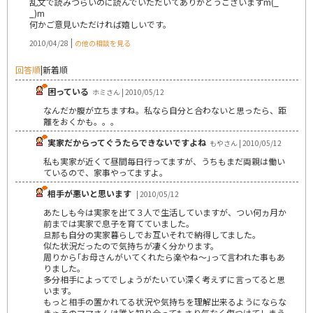
乱文で読みづらいのに読んでいただいてありがとうございますm(_
_)m
何かご意見いただければ嬉しいです。
|
2010/04/28
の他の相談を見る
回答順
|
新着順
困っている
ホミさん | 2010/05/12
なんだか腹が立ちますね。私なら自分と合わないと思ったら、距
離をおくかも。。。
実家だからってぐうたらできないですよね
もやさん | 2010/05/12
私も実家が近くて昼間毎日行ってますが、うちもまだ両親は働い
ているので、家事やってますよ。
相手が悪いと思います
| 2010/05/12
あたしも今は実家を出て３人で生活していますが、つい何ヵ月か
前までは実家で息子を育てていました。
旦那も自分の実家暮らしでお互いそれで納得してました。
似た状況だったので気持ちが凄く分かります。
周りから｢お母さんがいてくれたら楽やね～｣って言われた事もあ
りました。
多分相手によってでしょうがたいてい深く考えずに言ってると思
います。
もっと相手の置かれてる状況や気持ちを理解出来るようにならな
きゃそのママさんは誰と知り合ってもさり気なく傷つけてしまう