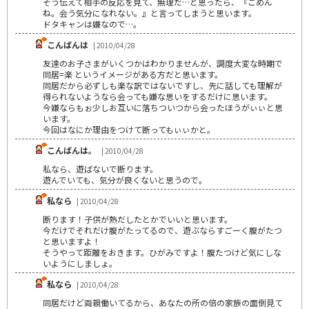
そう伝えて相手の反応を見て、無理だ…と思ったら、『ごめん
ね。会う気分になれない。』と言ってしまうと思います。
ドタキャンは嫌なので…。
こんばんは
| 2010/04/28
友達のお子さまがいくつかはわかりませんが、調度大変な時期で
同居=楽 というイメージがある方だと思います。
同居だから必ずしも楽な訳ではないですし、先に話しても理解が
得られないようなら会っても嫌な思いをするだけに思います。
今嫌ならもぉ少しお互いに落ちついつから会ったほうがぃぃと思
います。
今回はなにか理由をつけて断ってもぃぃかと。
こんばんは。
| 2010/04/28
私なら、遊ばないで断ります。
遊んでいても、気分が良くないと思うので。
私なら
| 2010/04/28
断ります！子供が熱だしたとかでいいと思います。
今だけでそれだけ腹がたってるので、遊ぶならすごーく腹がたつ
と思いますよ！
そうやって距離をおきます。ひがみですよ！腹たつけど気にしな
いようにしましょ。
私なら
| 2010/04/28
同居だけど両親働いてるから、あなたの所の倍の家族の面倒見て