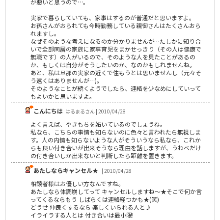
が悪いと思うので…。
実家で暮らしていても、家事はするのが普通だと思いますよ。
お孫さんがおられても今時勤務している親御さんはたくさんおら
れますし。
なぜそのような考えになるのか分かりませんが…たしかに知り合
いで全部同居の家族に家事育児をまかせっきり（その人は健康で
無職です）の人がいるので、そのような人を見たことがあるの
か、もしくは自分がそうしたいのか、なのかもしれませんね。
あと、私は旦那の実家の近くで住もうとは思いませんし（元々そ
う遠くはありませんが…)。
そのようなことが続くようでしたら、連絡を少なめにしていって
もよいかと思いますよ。
こんにちは
はるまるさん | 2010/04/28
よく言えば、やきもちを妬いているのでしょうね。
私なら、こちらの事情も知らないのに色々と言われたら無視しま
す。人の内情も知らないような人がそういうなら私なら、これか
らも良い付き合いが出来そうなら理由を話しますが、うわべだけ
の付き合いしか出来ないと判断したら距離を置きます。
あたしならキャンセル★
| 2010/04/28
相談者様はお優しい方なんですね。
あたしなら体調崩してって キャンセルしますね～★そこで何か言
ってくるならもう しばらくは連絡経つかも★(笑)
どうせ 仲良くするなら 楽しくいられる人と♪
イライラする人とは 付き合いは最小限!