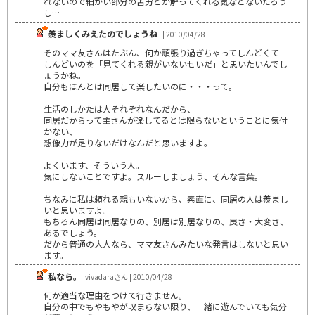
れないので細かい部分の苦労とか解ってくれる気などないだろう
し…
羨ましくみえたのでしょうね
| 2010/04/28
そのママ友さんはたぶん、何か頑張り過ぎちゃってしんどくて
しんどいのを「見てくれる親がいないせいだ」と思いたいんでし
ょうかね。
自分もほんとは同居して楽したいのに・・・って。
生活のしかたは人それぞれなんだから、
同居だからって主さんが楽してるとは限らないということに気付
かない、
想像力が足りないだけなんだと思いますよ。
よくいます、そういう人。
気にしないことですよ。スルーしましょう、そんな言葉。
ちなみに私は頼れる親もいないから、素直に、同居の人は羨まし
いと思いますよ。
もちろん同居は同居なりの、別居は別居なりの、良さ・大変さ、
あるでしょう。
だから普通の大人なら、ママ友さんみたいな発言はしないと思い
ます。
私なら。
vivadaraさん | 2010/04/28
何か適当な理由をつけて行きません。
自分の中でもやもやが収まらない限り、一緒に遊んでいても気分