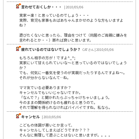
言わせておくしか・・・
| 2010/05/06
実家＝楽！と思っているのでしょう・・・
実際、育児も家事もおばあちゃんまかせのような方もいますよ
ね？
遊びたくないと思ったら、理由をつけて（同居のご両親に嫌みを
言われるとか・・）断れば良いと思います。
疲れているのではないでしょうか？
CATさん | 2010/05/06
もちろん相手の方が！ですよ^_^;
実家にいて甘えられていいな～と思っているのではないでしょう
か？
でも、何気に一番気を使うのが実親だったりするんですよね～。
それが分からないなんて…ね。
ママ友でいる必要ありますか？
キャンセルでもいいじゃないですか。
「なんで？」と聞かれたらぶっちゃけちゃいましょう。
今のままの関係続けるのも疲れると思うので。
それで理解を得られなければバイバイですね。私なら。
キャンセル
| 2010/05/06
こどもの体調が悪いとか言って、
キャンセルしてしまえばどうですか？？？
そんなに無理して遊ぶことはないと思いますが。。。。