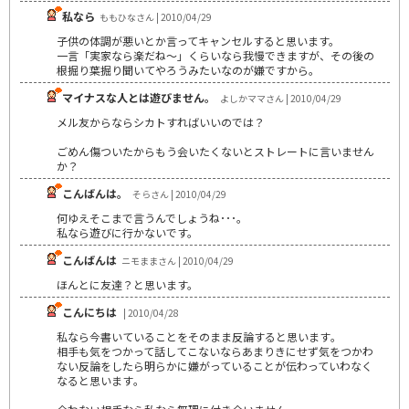
私なら
ももひなさん | 2010/04/29
子供の体調が悪いとか言ってキャンセルすると思います。
一言「実家なら楽だね～」くらいなら我慢できますが、その後の
根掘り葉掘り聞いてやろうみたいなのが嫌ですから。
マイナスな人とは遊びません。
よしかママさん | 2010/04/29
メル友からならシカトすればいいのでは？
ごめん傷ついたからもう会いたくないとストレートに言いません
か？
こんばんは。
そらさん | 2010/04/29
何ゆえそこまで言うんでしょうね･･･。
私なら遊びに行かないです。
こんばんは
ニモままさん | 2010/04/29
ほんとに友達？と思います。
こんにちは
| 2010/04/28
私なら今書いていることをそのまま反論すると思います｡
相手も気をつかって話してこないならあまりきにせず気をつかわ
ない反論をしたら明らかに嫌がっていることが伝わっていわなく
なると思います｡