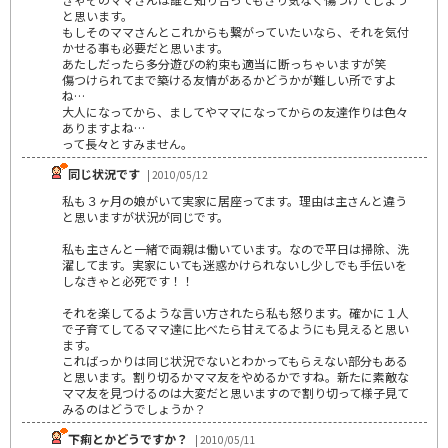
と思います。
もしそのママさんとこれからも繋がっていたいなら、それを気付
かせる事も必要だと思います。
あたしだったら多分遊びの約束も適当に断っちゃいますが笑
傷つけられてまで築ける友情があるかどうかが難しい所ですよ
ね…
大人になってから、ましてやママになってからの友達作りは色々
ありますよね…
って長々とすみません。
同じ状況です
| 2010/05/12
私も３ヶ月の娘がいて実家に居座ってます。理由は主さんと違う
と思いますが状況が同じです。
私も主さんと一緒で両親は働いています。なので平日は掃除、洗
濯してます。実家にいても迷惑かけられないし少しでも手伝いを
しなきゃと必死です！！
それを楽してるような言い方されたら私も怒ります。確かに１人
で子育てしてるママ達に比べたら甘えてるようにも見えると思い
ます。
こればっかりは同じ状況でないとわかってもらえない部分もある
と思います。割り切るかママ友をやめるかですね。新たに素敵な
ママ友を見つけるのは大変だと思いますので割り切って様子見て
みるのはどうでしょうか？
下痢とかどうですか？
| 2010/05/11