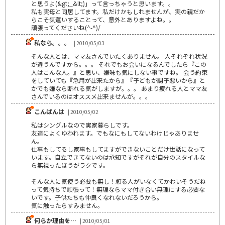
と思うよ(&gt;_&lt;)」って言っちゃうと思います。。
私も実母と同居してます。私だけかもしれませんが、実の親だか
らこそ気遣いすることって、意外とありますよね。。
頑張ってくださいね(^-^)/
私なら。。。
| 2010/05/03
そんな人とは、ママ友さんでいたくありません。 人それぞれ状況
が違うんですから。。。 それでもお会いになるんでしたら『この
人はこんな人。』と思い、嫌味も気にしない事ですね。 会う約束
をしていても『急用が出来たから』『子どもが調子悪いから』と
かでも嫌なら断れる気がしますが。。。 あまり疲れる人とママ友
さんでいるのはオススメ出来ませんが。。。
こんばんは
| 2010/05/02
私はシングルなので実家暮らしです。
友達によくゆわれます。でもなにもしてないわけじゃありませ
ん。
仕事もしてるし家事もしてますができないことだけ世話になって
います。自立できてないのは承知ですがそれが自分のスタイルな
ら無視ったほうがラクです。
そんな人に気使う必要も無し！頼る人がいなくてかわいそうだね
って気持ちで頑張って！無理ならママ付き合い無理にする必要な
いです。子供たちも仲良くなれないだろうから。
気に触ったらすみません。
何らか理由を…
| 2010/05/01