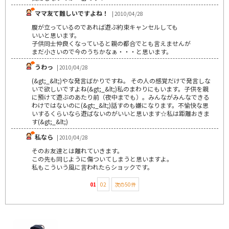
ママ友て難しいですよね！
| 2010/04/28
腹が立っているのであれば遊ぶ約束キャンセルしても
いいと思います。
子供同士仲良くなっていると親の都合でとも言えませんが
まだ小さいので今のうちかなぁ・・・と思います。
うわっ
| 2010/04/28
(&gt;_&lt;)やな発言ばかりですね。 その人の感覚だけで発言しな
いで欲しいですよね(&gt;_&lt;)私のまわりにもいます。子供を親
に預けて遊ぶのあたり前（夜中までも）。みんながみんなできる
わけではないのに(&gt;_&lt;)話すのも嫌になります。不愉快な思
いするくらいなら遊ばないのがいいと思います☆私は距離おきま
す(&gt;_&lt;)
私なら
| 2010/04/28
そのお友達とは離れていきます。
この先も同じように傷ついてしまうと思いますよ。
私もこういう風に言われたらショックです。
01
02
次の50件