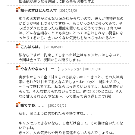
価値観が違うなら遠回しに断る事も必要ですよ
相手の方はどんな人??
| 2010/05/09
相手のお友達がどんな状況かわからないので、彼女が無神経なの
かどうか判別しづらいですね～。もういっかいは会ってみて、や
っぱりダメだと思ったら距離を置いたらどうですか?? 子育て中
は、どんな些細なことでも自分にとっては忘れられない発言にな
ったりするから、会いたくない気持ちもめっちゃわかるわ～
こんばんは。
| 2010/05/09
私ならですが…約束してしまった以上はキャンセルはしないで、
今回は会って、次回からお断りします。
やな人やなぁ～(￣ー￣)
ゅぅ＆ゅぅさん | 2010/05/08
実家やからって全て甘えられる訳ないのに…きっと、その人は実
家にそれだけ甘えてる人なんでしょ～ね…ｱﾝﾀと一緒にせんでぇ
～！って感じですね。私ならはっきりいいますよ。私は実家やか
らって、そんな甘えられないってこと。逆に○○ｻﾝとこは、そん
なに甘えられるんやなぁ～。って嫌みで突き返します(笑)
嫌ですね。。。
| 2010/05/06
私も、同じように言われたら不快ですね。。。
キャンセルできないなら、１度だけ会って、その後は会いたくな
いですね。
きっと、人の気持ちや周りを気遣えない人なんでしょうね。