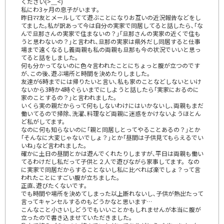
ください(>＿<)
私にわ3ヶ月の息子がいます｡
昨日ﾏﾏ友とメールしてて遊ぶことになりお互いの近況報告などをし
てました｡私が訳あって今は自分の実家で同居してると話したら､｢な
んで旦那さんの実家で住まないの？｣｢旦那さんの実家の近くで住も
うと思わないの？｣と言われ､旦那の実家は県外だし同居すると仕事
場まで遠くなるし義両親も私の両親も旦那も今の状況でいいと思っ
てると話をしました。
何も分かってないのに色々言われたことにちょっと腹が立つのです
が､この後､遊ぶ場所と時間を決めたりしました｡
友達が6時までには帰りたいと言い､私も家のことなどしないといけ
ないから3時か4時ぐらいまでにしようと話したら｢実家におるのに
家のことするの？｣と言われました｡
いくら実の親だからって何もしないわけにはいかないし､両親もまだ
働いてるので掃除､洗濯､料理など両親に迷惑をかけないようほとん
ど私がしてます。
なのに何も知らないのに｢親と同居しとってやることあるの？｣とか
｢そんなに大変じゃないでしょ？｣とか｢昼間は子供見てもらえるでい
いね｣など言われました｡
確かに土日の昼間とかは遊んでくれたりしますが､平日は両親も働い
てるわけだし私だって子供と２人で遊びながら家事してます。なの
に実家で同居だからすることないし私に比べれば楽でしょ？って言
われたことにすごい腹が立ちました｡
正直､遊びたくないです｡
でも時間や場所を決めてしまった以上断れないし､子供が熱出たって
言ってキャンセルするのもどうかなと思います…
こんなこと小さいしどうでもいいことかもしれませんが本当に腹が
立ったので書き込ませていただきました｡