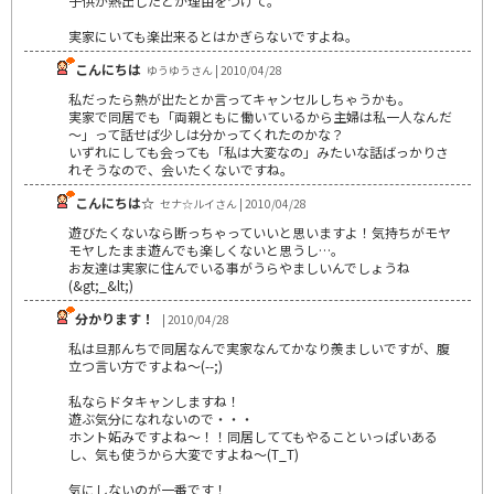
子供が熱出したとか理由をつけて。
実家にいても楽出来るとはかぎらないですよね。
こんにちは
ゆうゆうさん | 2010/04/28
私だったら熱が出たとか言ってキャンセルしちゃうかも。
実家で同居でも「両親ともに働いているから主婦は私一人なんだ
～」って話せば少しは分かってくれたのかな？
いずれにしても会っても「私は大変なの」みたいな話ばっかりさ
れそうなので、会いたくないですね。
こんにちは☆
セナ☆ルイさん | 2010/04/28
遊びたくないなら断っちゃっていいと思いますよ！気持ちがモヤ
モヤしたまま遊んでも楽しくないと思うし…。
お友達は実家に住んでいる事がうらやましいんでしょうね
(&gt;_&lt;)
分かります！
| 2010/04/28
私は旦那んちで同居なんで実家なんてかなり羨ましいですが、腹
立つ言い方ですよね～(--;)
私ならドタキャンしますね！
遊ぶ気分になれないので・・・
ホント妬みですよね～！！同居しててもやることいっぱいある
し、気も使うから大変ですよね～(T_T)
気にしないのが一番です！