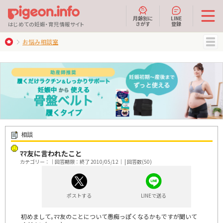
月齢別に
LINE
さがす
登録
はじめての妊娠・育児情報サイト
お悩み相談室
MENU
相談
ﾏﾏ友に言われたこと
カテゴリー：｜回答期限：終了 2010/05/12｜ | 回答数(50)
ポストする
LINEで送る
初めまして｡ﾏﾏ友のことについて愚痴っぽくなるかもですが聞いて