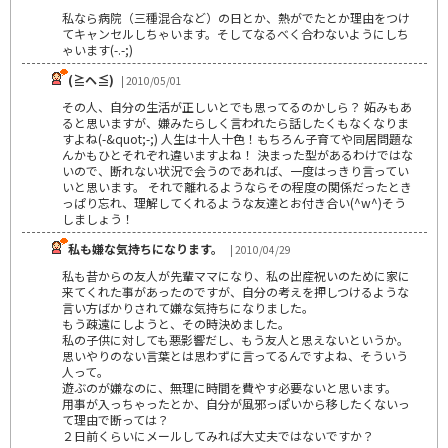
私なら病院（三種混合など）の日とか、熱がでたとか理由をつけ
てキャンセルしちゃいます。そしてなるべく合わないようにしち
ゃいます(-.-;)
(≧ヘ≦)
| 2010/05/01
その人、自分の生活が正しいとでも思ってるのかしら？ 妬みもあ
ると思いますが、嫌みたらしく言われたら話したくもなくなりま
すよね(-&quot;-;) 人生は十人十色！もちろん子育てや同居問題な
んかもひとそれぞれ違いますよね！ 決まった型があるわけではな
いので、断れない状況で会うのであれば、一度はっきり言ってい
いと思います。 それで離れるようならその程度の関係だったとき
っぱり忘れ、理解してくれるような友達とお付き合い(^w^)そう
しましょう！
私も嫌な気持ちになります。
| 2010/04/29
私も昔からの友人が先輩ママになり、私の出産祝いのために家に
来てくれた事があったのですが、自分の考えを押しつけるような
言い方ばかりされて嫌な気持ちになりました。
もう疎遠にしようと、その時決めました。
私の子供に対しても悪影響だし、もう友人と思えないというか。
思いやりのない言葉とは思わずに言ってるんですよね、そういう
人って。
遊ぶのが嫌なのに、無理に時間を費やす必要ないと思います。
用事が入っちゃったとか、自分が風邪っぽいから移したくないっ
て理由で断っては？
２日前くらいにメールしてみれば大丈夫ではないですか？