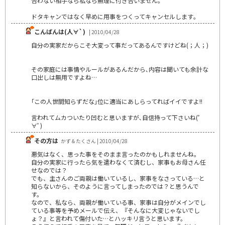
合わない相手なら私なら無理に付き合いません｡
ドタキャンではなく早めに用事をつくってキャンセルします｡
こんばんは(人∀`)
| 2010/04/28
自分の実家だからこそ大変って事だってあるんですけどね(；人；)
その家庭には事情やルールがあるんだから､内容は聞いても余計な
口出しは無用ですよね…
｢この人世間知らずだな｣位に適当にあしらってればイイですよ!!
言われてムカついたり凹むと思いますが､自信持って下さいね(ﾟ
∀ﾟ)
その方は
かず＆たくさん | 2010/04/28
悪気はなく、思った事をそのまま言ったのかもしれませんね。
自分の実家に行ったら気を遣わなくて済むし、家事もお母さん任
せなのでは？
でも、主さんのご両親は働いているし、家事をなさっている…と
知らないから、そのように言ってしまったのでは？と思うんで
す。
なので、私なら、両親が働いている事、家事は自分がメインでし
ている事等を予めメールで伝え、『そんなに大変じゃないでし
ょ？』と言われて傷付いた…とハッキリ言うと思います。