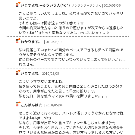
いますよね～そういう人(^o^)
ノンタンタータンさん | 2010/05/06
きっと羨ましいんでしょうね。私なら我慢できないのでハッキリ
言いますよ。
それから嫌味は聞き流すのが１番です☆
今回の約束は仕方ないと思うので遊びますが次回からは遠慮した
いですね(^^;)もっと素敵なママ友はいっぱいいますよ♪
わかります。
| 2010/05/05
私は同居していませんが自分のペースでできるし帰って同居のほ
うが大変そうだよなって感じます。
逆に自分のペースでできていいねっていってしまってもいいかもし
れません。
いますよね
| 2010/05/05
こういうママ友いますよね。
気を使って会うより，気の合う仲間と楽しく過ごしたほうが好き
なので，用事が出来たと言って早めに断ります。
私も先日，気を使うママ友のお誘いを断りました。。。
こんばんは☆
| 2010/05/04
せっかく遊びに行くのに、ストレス溜まりそうなかんじなのは嫌
ですよね(&gt;_&lt;)
私なら、用事が出来たと言ってキャンセルしちゃいます(^^;
そして、今後もお付き合いしていきたい大切なお友達なら機会を
見て「いろんな家庭があるから、言い方もう少し変えた方がいい