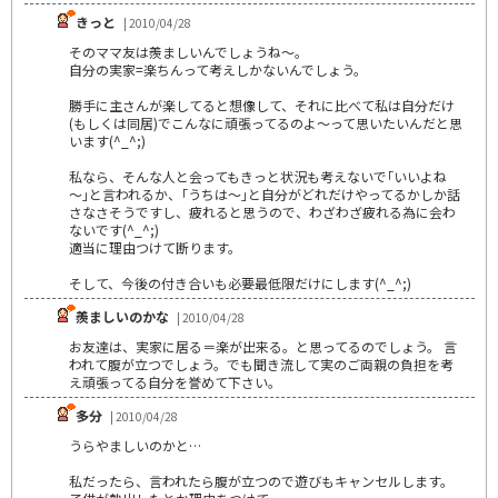
きっと
| 2010/04/28
そのママ友は羨ましいんでしょうね～。
自分の実家=楽ちんって考えしかないんでしょう。
勝手に主さんが楽してると想像して、それに比べて私は自分だけ
(もしくは同居)でこんなに頑張ってるのよ～って思いたいんだと思
います(^_^;)
私なら、そんな人と会ってもきっと状況も考えないで｢いいよね
～｣と言われるか、｢うちは～｣と自分がどれだけやってるかしか話
さなさそうですし、疲れると思うので、わざわざ疲れる為に会わ
ないです(^_^;)
適当に理由つけて断ります。
そして、今後の付き合いも必要最低限だけにします(^_^;)
羨ましいのかな
| 2010/04/28
お友達は、実家に居る＝楽が出来る。と思ってるのでしょう。 言
われて腹が立つでしょう。でも聞き流して実のご両親の負担を考
え頑張ってる自分を誉めて下さい。
多分
| 2010/04/28
うらやましいのかと…
私だったら、言われたら腹が立つので遊びもキャンセルします。