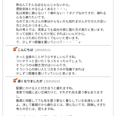
熱なんてそんな出るもんじゃないから。
便秘気味とかならよくあると・・・。
私は実家に頼らない！？頼れない！？タイプなのですが、頼れる
んなら頼りたいです。
なのでまいちさんの事分からないかも知れませんがその人の言い
方とかむかつきました。
私の考えでは、実家よりも自分の家に居た方が楽だと思います。
だって旦那と子どもだけ気にすればいいんだから。
ストレスために行かなくてもいいと思います。
で、少しずつ距離を置いていって・・・＾＾ｖ
こんにちは
| 2010/05/11
きっと主様のことがうらやましいんですね。
ついチクっと言いたくなっちゃったんでしょう。
そういうのは聞き流せばいいんです。
そういう心の狭い人とつきあうのが苦痛であれば
少しずつ距離を置いてっていいと思います。
遅くなりましたが
| 2010/05/10
配慮にかける人と付き合うと疲れますね。
実家で同居に近い立場だけど、それぞれ気を遣う事もあります
し、
義親と同居してても気を遣う事なく暮らしている友達もいます
よ。決して義親だから疲れるとは、限らないです。固執しすぎた
考えの方とは、控えますね。