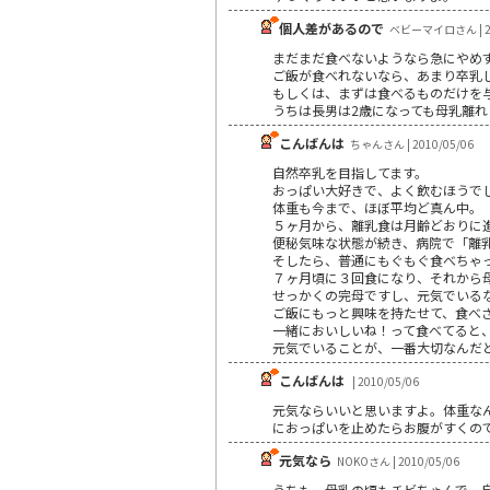
個人差があるので
ベビーマイロさん | 20
まだまだ食べないようなら急にやめ
ご飯が食べれないなら、あまり卒乳
もしくは、まずは食べるものだけを
うちは長男は2歳になっても母乳離
こんばんは
ちゃんさん | 2010/05/06
自然卒乳を目指してます。
おっぱい大好きで、よく飲むほうで
体重も今まで、ほぼ平均ど真ん中。
５ヶ月から、離乳食は月齢どおりに
便秘気味な状態が続き、病院で「離
そしたら、普通にもぐもぐ食べちゃ
７ヶ月頃に３回食になり、それから
せっかくの完母ですし、元気でいる
ご飯にもっと興味を持たせて、食べ
一緒においしいね！って食べてると
元気でいることが、一番大切なんだ
こんばんは
| 2010/05/06
元気ならいいと思いますよ。体重な
におっぱいを止めたらお腹がすくの
元気なら
NOKOさん | 2010/05/06
うちも、母乳の頃もチビちゃんで、