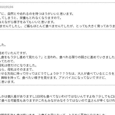
10/05/06
ずに、自然とやめれるのを待つほうがいいと思います。
してしまうと、栄養もとれなくなりますので。
与えながら様子をみてもいいと思います。
れませんでしたし、ご飯もほとんど食べませんでしたが、とっても大きく育っており
した。
進めていたんですが、
乳食をもう少し進めて見たら？」と言われ、食べれる限りの固さに進めていきました
ってたので、
母乳は夜だけになりました。
なら、母乳はそのままで、
させる方向に持って行ってはどうでしょうか？？うちは、大人が食べているところを
、興味を持って、食べたい様子を見せます。アドバイスになってないですけど、
と思います。
んかは個人差がありますし1日何も食べてないわけではないんですよね？少しでも口
で食べる可能性もありますがこれもみながみなそうではないので主さんが辛くなけれ
自然卒乳後も食は細いまま。２歳５カ月になって、ようやく平均になりました。