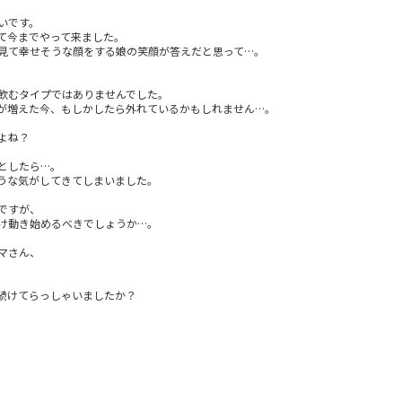
いです。
て今までやって来ました。
見て幸せそうな顔をする娘の笑顔が答えだと思って…。
飲むタイプではありませんでした。
が増えた今、もしかしたら外れているかもしれません…。
よね？
としたら…。
うな気がしてきてしまいました。
ですが、
け動き始めるべきでしょうか…。
マさん、
続けてらっしゃいましたか？