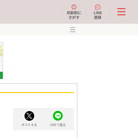
月齢別に
LINE
さがす
登録
MENU
ポストする
LINEで送る