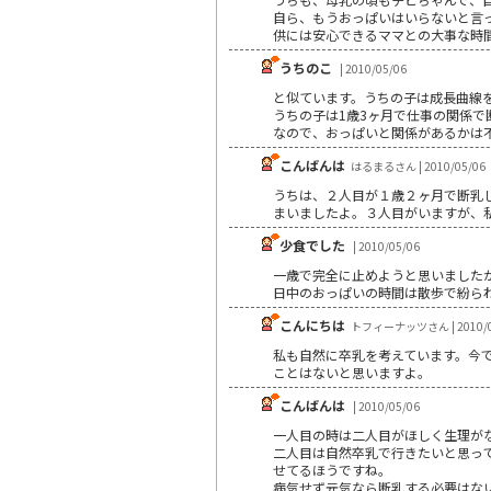
自ら、もうおっぱいはいらないと言
供には安心できるママとの大事な時
うちのこ
| 2010/05/06
と似ています。うちの子は成長曲線
うちの子は1歳3ヶ月で仕事の関係で
なので、おっぱいと関係があるかは
こんばんは
はるまるさん | 2010/05/06
うちは、２人目が１歳２ヶ月で断乳
まいましたよ。３人目がいますが、
少食でした
| 2010/05/06
一歳で完全に止めようと思いました
日中のおっぱいの時間は散歩で紛ら
こんにちは
トフィーナッツさん | 2010/0
私も自然に卒乳を考えています。今
ことはないと思いますよ。
こんばんは
| 2010/05/06
一人目の時は二人目がほしく生理が
二人目は自然卒乳で行きたいと思っ
せてるほうですね。
病気せず元気なら断乳する必要はな