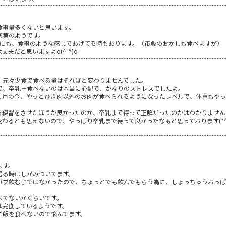
食事量多くないと思います。
次第のようです。
間にも、食事のような感じであげてる時もあります。（市販のおかしも食べますが）
夫だと思いますよo(^-^)o
、元々少食で食べる量はそれほど変わりませんでした。
で、卒乳＋食べないのは本当に心配で、かなりのストレスでしたよ。
ヵ月の今、やっとひき肉以外のお肉が食べられるようになったレベルで、体重もやっ
る練習をさせたほうが良かったのか、卒乳まで待って正解だったのかはわかりません
わるとも思えないので、やっぱり卒乳まで待って良かったなぁと思っております(*^_
ます。
居る時はしがみついてます。
ガブ飲む子ではなかったので、ちょっとでも飲んでもらう為に、しょっちゅうおっ
べてないかくらいです。
は完食しているようです。
ご飯を食べないので悩んでます。