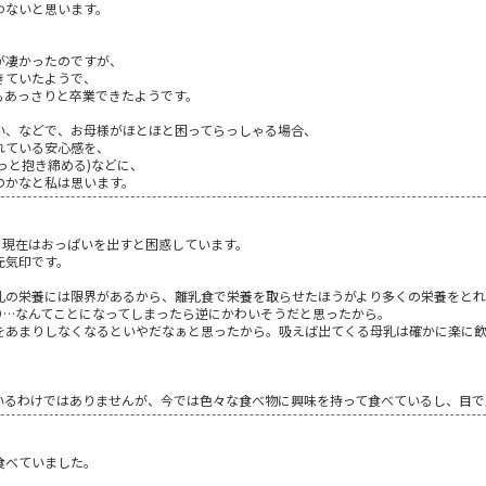
わないと思います。
が凄かったのですが、
きていたようで、
もあっさりと卒業できたようです。
い、などで、お母様がほとほと困ってらっしゃる場合、
れている安心感を、
っと抱き締める)などに、
のかなと私は思います。
。現在はおっぱいを出すと困惑しています。
元気印です。
乳の栄養には限界があるから、離乳食で栄養を取らせたほうがより多くの栄養をと
り…なんてことになってしまったら逆にかわいそうだと思ったから。
をあまりしなくなるといやだなぁと思ったから。吸えば出てくる母乳は確かに楽に
いるわけではありませんが、今では色々な食べ物に興味を持って食べているし、目で
食べていました。