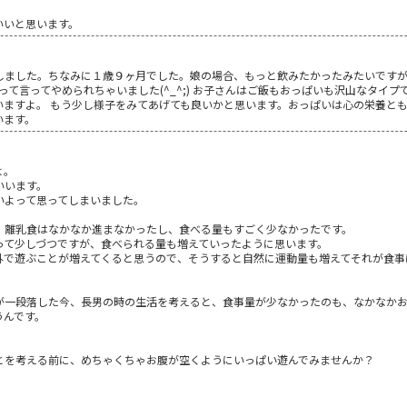
いいと思います。
しました。ちなみに１歳９ヶ月でした。娘の場合、もっと飲みたかったみたいです
」って言ってやめられちゃいました(^_^;) お子さんはご飯もおっぱいも沢山なタイ
ますよ。 もう少し様子をみてあげても良いかと思います。おっぱいは心の栄養とも
います。
よ。
いいます。
いよって思ってしまいました。
、離乳食はなかなか進まなかったし、食べる量もすごく少なかったです。
って少しづつですが、食べられる量も増えていったように思います。
外で遊ぶことが増えてくると思うので、そうすると自然に運動量も増えてそれが食事
が一段落した今、長男の時の生活を考えると、食事量が少なかったのも、なかなか
うんです。
とを考える前に、めちゃくちゃお腹が空くようにいっぱい遊んでみませんか？