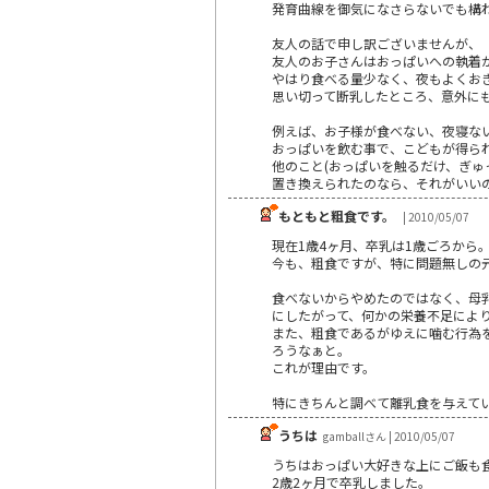
発育曲線を御気になさらないでも構
友人の話で申し訳ございませんが、
友人のお子さんはおっぱいへの執着
やはり食べる量少なく、夜もよくお
思い切って断乳したところ、意外に
例えば、お子様が食べない、夜寝な
おっぱいを飲む事で、こどもが得ら
他のこと(おっぱいを触るだけ、ぎゅ
置き換えられたのなら、それがいい
もともと粗食です。
| 2010/05/07
現在1歳4ヶ月、卒乳は1歳ごろから
今も、粗食ですが、特に問題無しの
食べないからやめたのではなく、母
にしたがって、何かの栄養不足によ
また、粗食であるがゆえに噛む行為
ろうなぁと。
これが理由です。
特にきちんと調べて離乳食を与えて
うちは
gamballさん | 2010/05/07
うちはおっぱい大好きな上にご飯も
2歳2ヶ月で卒乳しました。