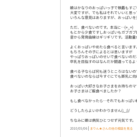
娘はかなりのおっぱいっ子で執着もすご
大変ですが、でも私はそれでいいと思っ
いろんな意見はありますが、おっぱいを
ただ、食べないのです。本当に…(+_+)
もとから少食ですしおっぱいもガブガブ
昔から発育曲線はギリギリです。活動量
よくおっぱいやめたら食べると言います
もちろんその子によるとは思いますが
やっぱりおっぱいのせいで食べないのだ
卒乳を目指すのはなんだか間違ってるよ
食べる子ならば何も迷うところはないの
食べないのならば今すぐにでも断乳に向
おっぱい大好きなお子さまをお持ちのマ
お子さまはご飯食べましたか？
もし食べなかったら…それでもおっぱい
どうしたらよいかわかりません(;_;)/
ちなみに娘は病気ひとつせず元気です。
|
2010/05/06
まりん★さんの他の相談を見る