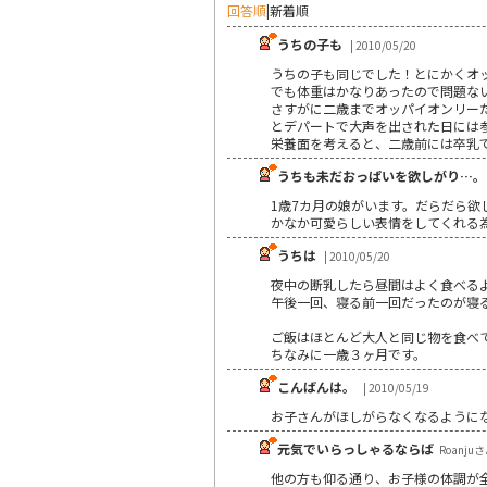
回答順
|
新着順
うちの子も
| 2010/05/20
うちの子も同じでした！とにかくオ
でも体重はかなりあったので問題な
さすがに二歳までオッパイオンリー
とデパートで大声を出された日には
栄養面を考えると、二歳前には卒乳
うちも未だおっぱいを欲しがり…。
1歳7カ月の娘がいます。だらだら
かなか可愛らしい表情をしてくれる為
うちは
| 2010/05/20
夜中の断乳したら昼間はよく食べ
午後一回、寝る前一回だったのが寝る
ご飯はほとんど大人と同じ物を食
ちなみに一歳３ヶ月です。
こんばんは。
| 2010/05/19
お子さんがほしがらなくなるように
元気でいらっしゃるならば
Roanjuさん
他の方も仰る通り、お子様の体調が