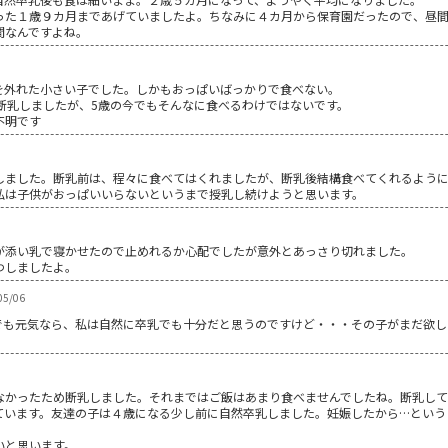
った１歳９カ月まであげていましたよ。ちなみに４カ月から保育園だったので、昼
間なんですよね。
を外れた小さい子でした。しかもおっぱいばっかりで食べない。
断乳しましたが、5歳の今でもそんなに食べるわけではないです。
不明です
しました。断乳前は、程々に食べてはくれましたが、断乳後結構食べてくれるよう
私は子供がおっぱいいらないというまで授乳し続けようと思います。
が添い乳で寝かせたので止めれるか心配でしたが意外とあっさり切れました。
わしましたよ。
5/06
でも元気なら、私は自然に卒乳でも十分だと思うのですけど・・・その子がまだ欲し
なかったため断乳しました。それまではご飯はあまり食べませんでしたね。断乳して
ています。友達の子は４歳になる少し前に自然卒乳しました。妊娠したから…という
いと思います。