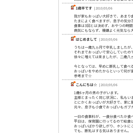
1歳半です
| 2010/05/06
我が家もおっぱい大好きで、あまり
たまによく食べますが、息子の気分
食事は3回とは決めず、おやつの時
病気にもならず、機嫌よく元気なら大丈
はじめまして
| 2010/05/06
うちは一歳九ヵ月で卒乳しましたが
それまでおっぱいで安心していたの
徐々に増えては来ましたが、二歳八
今となっては、早めに断乳して食べ
おっぱいをやめたからといって何が変
参考まで☆
こんにちは☆
| 2010/05/06
1歳6ヶ月の男の子がいます。
主様とまったく同じ状況に、私もい
とにかくおっぱいが大好きで、家に
元々、息子も小食でおっぱいもガブ
一日の食事料が、一食分食べたか食
平日は、保育園に行ってるので給食
おっぱいばかり欲しがり、ホントに
でも、断乳はする気はありません。