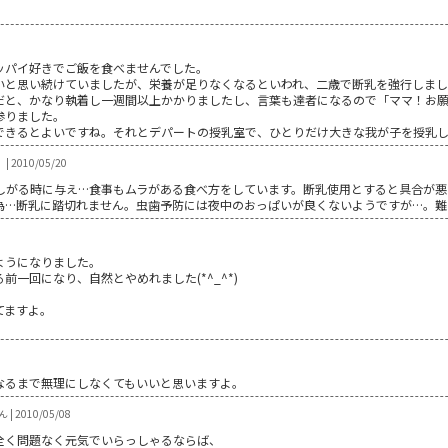
ッパイ好きでご飯を食べませんでした。
いと思い続けていましたが、栄養が足りなくなるといわれ、二歳で断乳を強行しま
だと、かなり執着し一週間以上かかりましたし、言葉も達者になるので「ママ！お
参りました。
できるとよいですね。それとデパートの授乳室で、ひとりだけ大きな我が子を授乳
| 2010/05/20
欲しがる時に与え…食事もムラがある食べ方をしています。断乳使用とすると具合が
…断乳に踏切れません。虫歯予防には夜中のおっぱいが良くないようですが…。難し
るようになりました。
前一回になり、自然とやめれました(*^_^*)
べてますよ。
なるまで無理にしなくてもいいと思いますよ。
 | 2010/05/08
全く問題なく元気でいらっしゃるならば、