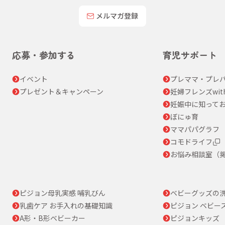
メルマガ登録
応募・参加する
育児サポート
イベント
プレママ・プレパ
プレゼント＆キャンペーン
妊婦フレンズwit
妊娠中に知って
ぼにゅ育
ママパパグラフ
コモドライフ
お悩み相談室（
ピジョン母乳実感 哺乳びん
ベビーグッズの
乳歯ケア お手入れの基礎知識
ピジョン ベビー
A形・B形ベビーカー
ピジョンキッズ