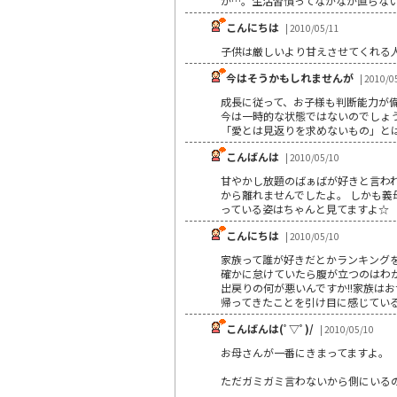
か…。生活習慣ってなかなか直らな
こんにちは
| 2010/05/11
子供は厳しいより甘えさせてくれる
今はそうかもしれませんが
| 2010/0
成長に従って、お子様も判断能力が
今は一時的な状態ではないのでしょ
「愛とは見返りを求めないもの」と
こんばんは
| 2010/05/10
甘やかし放題のばぁばが好きと言わ
から離れませんでしたよ。 しかも義
っている姿はちゃんと見てますよ☆
こんにちは
| 2010/05/10
家族って誰が好きだとかランキングを
確かに怠けていたら腹が立つのはわ
出戻りの何が悪いんですか!!家族は
帰ってきたことを引け目に感じている
こんばんは(ﾟ▽ﾟ)/
| 2010/05/10
お母さんが一番にきまってますよ。
ただガミガミ言わないから側にいる