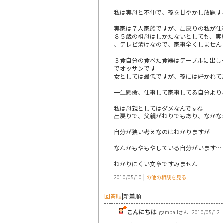
私は実母と不仲で、孫を甘やかし放題す
実家は７人家族ですが、出戻りの私が仕
８５歳の祖母はしかたないとしても、実
、テレビ漬けなので、家事全くしません
３食自分の食べた食器はテーブルに出し
でオッサンです
女としては最低ですが、孫には好かれて
一生懸命、仕事して家事してる自分より
私は母親としてはダメなんですね
出戻りで、父親がわりでもあり、なかな
自分が狭い考えなのはわかりますが
なんかもやもやしている自分がいます…
わかりにくい文章ですみません
|
2010/05/10
の他の相談を見る
回答順
|
新着順
こんにちは
gamballさん | 2010/05/12