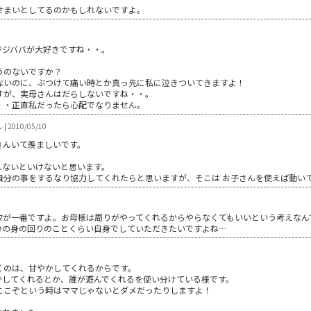
せまいとしてるのかもしれないですよ。
ジジババが大好きですね・・。
うのないですか？
ないのに、ぶつけて痛い時とか真っ先に私に泣きついてきますよ！
すが、実母さんはだらしないですね・・。
・・正直私だったら心配でなりません。
 2010/05/10
さんいて羨ましいです。
しないといけないと思います。
自分の事をするなり協力してくれたらと思いますが、そこは お子さんを使えば動い
ﾏﾏが一番ですよ。お母様は周りがやってくれるからやらなくてもいいという考えな
分の身の回りのことくらい自身でしていただきたいですよね…
くのは、甘やかしてくれるからです。
かしてくれるとか、誰が遊んでくれるを使い分けている様です。
ここぞという時はママじゃないとダメだったりしますよ！