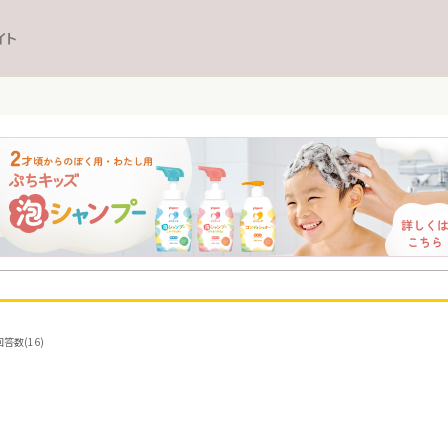
イト
答数(16)