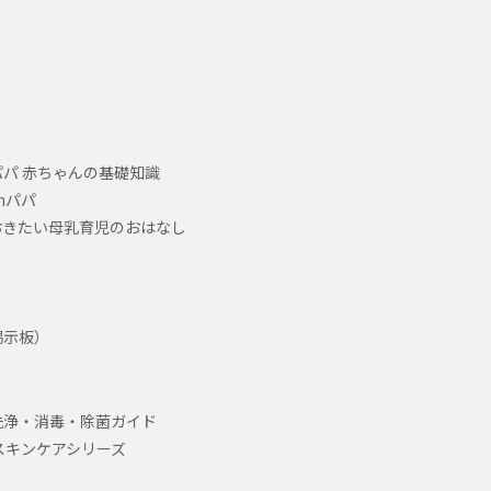
パ 赤ちゃんの基礎知識
hパパ
おきたい母乳育児のおはなし
掲示板）
洗浄・消毒・除菌ガイド
スキンケアシリーズ