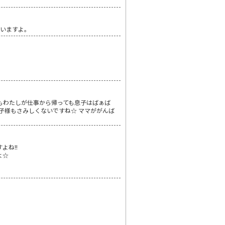
思いますよ。
もわたしが仕事から帰っても息子はばぁば
子様もさみしくないですね☆ ママががんば
よね!!
よ☆