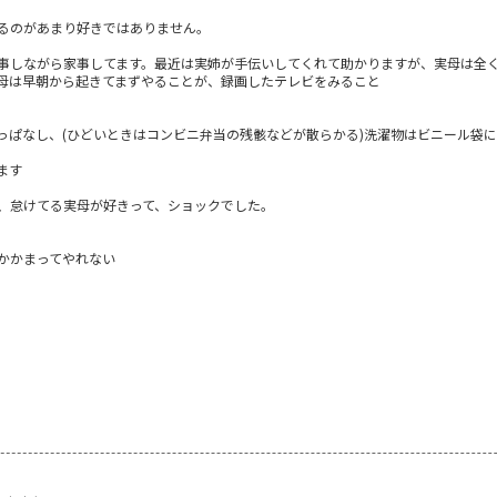
るのがあまり好きではありません。
事しながら家事してます。最近は実姉が手伝いしてくれて助かりますが、実母は全
母は早朝から起きてまずやることが、録画したテレビをみること
っぱなし、(ひどいときはコンビニ弁当の残骸などが散らかる)洗濯物はビニール袋
ます
、怠けてる実母が好きって、ショックでした。
かかまってやれない