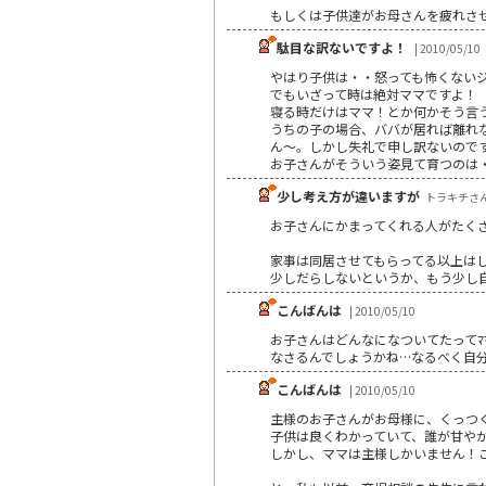
もしくは子供達がお母さんを疲れさ
駄目な訳ないですよ！
| 2010/05/10
やはり子供は・・怒っても怖くない
でもいざって時は絶対ママですよ！
寝る時だけはママ！とか何かそう言
うちの子の場合、ババが居れば離れ
ん～。しかし失礼で申し訳ないので
お子さんがそういう姿見て育つのは
少し考え方が違いますが
トラキチさん |
お子さんにかまってくれる人がたく
家事は同居させてもらってる以上は
少しだらしないというか、もう少し
こんばんは
| 2010/05/10
お子さんはどんなになついてたって
なさるんでしょうかね…なるべく自
こんばんは
| 2010/05/10
主様のお子さんがお母様に、くっつ
子供は良くわかっていて、誰が甘や
しかし、ママは主様しかいません！