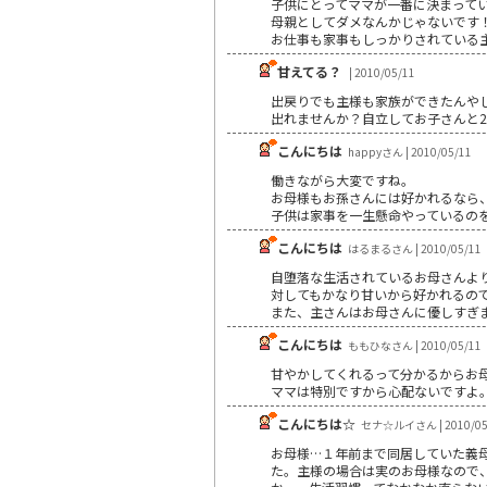
子供にとってママが一番に決まって
母親としてダメなんかじゃないです
お仕事も家事もしっかりされている
甘えてる？
| 2010/05/11
出戻りでも主様も家族ができたんや
出れませんか？自立してお子さんと
こんにちは
happyさん | 2010/05/11
働きながら大変ですね。
お母様もお孫さんには好かれるなら
子供は家事を一生懸命やっているの
こんにちは
はるまるさん | 2010/05/11
自堕落な生活されているお母さんよ
対してもかなり甘いから好かれるの
また、主さんはお母さんに優しすぎ
こんにちは
ももひなさん | 2010/05/11
甘やかしてくれるって分かるからお
ママは特別ですから心配ないですよ
こんにちは☆
セナ☆ルイさん | 2010/05
お母様…１年前まで同居していた義母そ
た。主様の場合は実のお母様なので