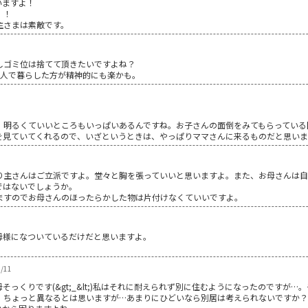
いますよ！
！！
主さまは素敵です。
しゴミ位は捨てて頂きたいですよね？
2人で暮らした方が精神的にも楽かも。
、明るくていいところもいっぱいあるんですね。お子さんの面倒をみてもらっている
を見ていてくれるので、いざというときは、やっぱりママさんに来るものだと思いま
り主さんはご立派ですよ。堂々と胸を張っていいと思いますよ。また、お母さんは
ではないでしょうか。
ますのでお母さんのほったらかした物は片付けなくていいですよ。
母様になついているだけだと思いますよ。
。
/11
っくりです(&gt;_&lt;)私はそれに耐えられず別に住むようになったのですが
、ちょっと異なるとは思いますが…あまりにひどいなら別居は考えられないですか