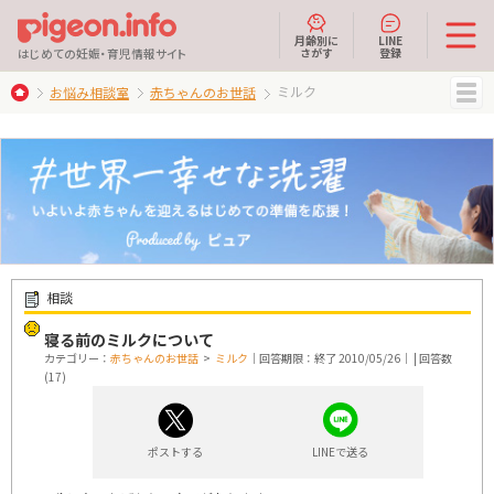
月齢別に
LINE
さがす
登録
はじめての妊娠・育児情報サイト
ミルク
お悩み相談室
赤ちゃんのお世話
MENU
相談
寝る前のミルクについて
カテゴリー：
赤ちゃんのお世話
>
ミルク
｜回答期限：終了 2010/05/26｜ | 回答数
(17)
ポストする
LINEで送る