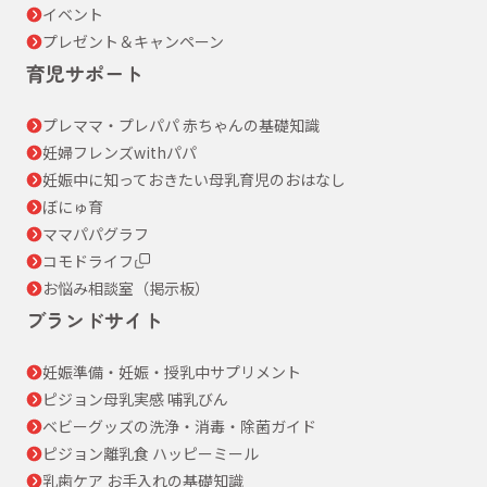
イベント
プレゼント＆キャンペーン
育児サポート
プレママ・プレパパ 赤ちゃんの基礎知識
妊婦フレンズwithパパ
妊娠中に知っておきたい母乳育児のおはなし
ぼにゅ育
ママパパグラフ
コモドライフ
お悩み相談室（掲示板）
ブランドサイト
妊娠準備・妊娠・授乳中サプリメント
ピジョン母乳実感 哺乳びん
ベビーグッズの洗浄・消毒・除菌ガイド
ピジョン離乳食 ハッピーミール
乳歯ケア お手入れの基礎知識