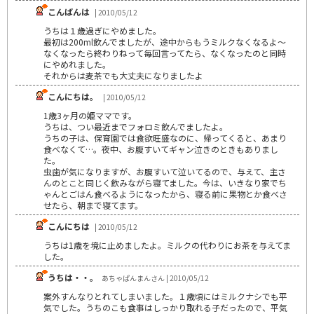
こんばんは
| 2010/05/12
うちは１歳過ぎにやめました。
最初は200ml飲んでましたが、途中からもうミルクなくなるよ～
なくなったら終わりねって毎回言ってたら、なくなったのと同時
にやめれました。
それからは麦茶でも大丈夫になりましたよ
こんにちは。
| 2010/05/12
1歳3ヶ月の姫ママです。
うちは、つい最近までフォロミ飲んでましたよ。
うちの子は、保育園では食欲旺盛なのに、帰ってくると、あまり
食べなくて…。夜中、お腹すいてギャン泣きのときもありまし
た。
虫歯が気になりますが、お腹すいて泣いてるので、与えて、主さ
んのとこと同じく飲みながら寝てました。今は、いきなり家でち
ゃんとごはん食べるようになったから、寝る前に果物とか食べさ
せたら、朝まで寝てます。
こんにちは
| 2010/05/12
うちは1歳を境に止めましたよ。ミルクの代わりにお茶を与えてま
した。
うちは・・。
あちゃぱんまんさん | 2010/05/12
案外すんなりとれてしまいました。１歳頃にはミルクナシでも平
気でした。うちのこも食事はしっかり取れる子だったので、平気