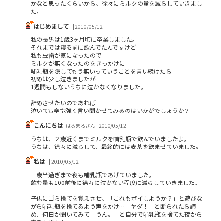
かなと思ったくらいから、徐々にミルクの量を減らしていきまし
た。
はじめまして
| 2010/05/12
私の長男は1歳3ヶ月頃に卒業しました。
それまでは寝る前に飲んでたんですけど
私も虫歯が気になったので
ミルクが無くなったのをきっかけに
哺乳瓶を隠してもう無いっていうことを言い続けたら
初めは少し泣きましたが
1週間もしないうちに泣かなくなりました。
辞めさせたいのであれば
泣いても辛抱強く言い聞かせてみるのはいかがでしょうか？
こんにちは
はるまるさん | 2010/05/12
うちは、２歳近くまでミルクを哺乳瓶で飲んでいましたよ。
うちは、徐々に減らして、最終的には麦茶を飲ませていました。
私は
| 2010/05/12
一歳半過ぎまで夜も哺乳瓶であげていました。
飲む量も100前後に徐々に泣かない程度に減らしていきました。
子供にゴミ捨てを覚えさせ、「これもポイしようか？」と遊びな
がら哺乳瓶を捨てるよう声をかけ…「ヤダ！」と断られたら諦
め、何日か聞いてみて「うん。」と自分で哺乳瓶を捨てた夜から