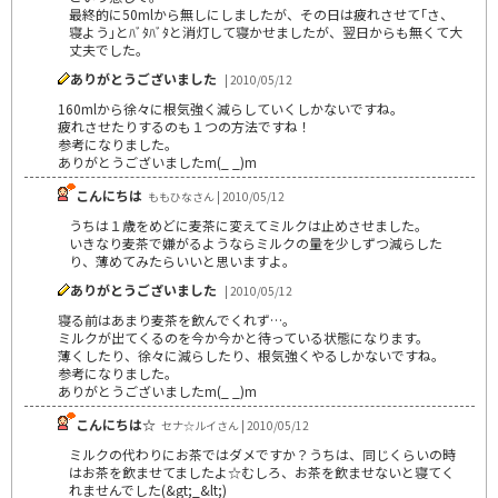
最終的に50mlから無しにしましたが、その日は疲れさせて｢さ、
寝よう｣とﾊﾞﾀﾊﾞﾀと消灯して寝かせましたが、翌日からも無くて大
丈夫でした。
ありがとうございました
| 2010/05/12
160mlから徐々に根気強く減らしていくしかないですね。
疲れさせたりするのも１つの方法ですね！
参考になりました。
ありがとうございましたm(_ _)m
こんにちは
ももひなさん | 2010/05/12
うちは１歳をめどに麦茶に変えてミルクは止めさせました。
いきなり麦茶で嫌がるようならミルクの量を少しずつ減らした
り、薄めてみたらいいと思いますよ。
ありがとうございました
| 2010/05/12
寝る前はあまり麦茶を飲んでくれず…。
ミルクが出てくるのを今か今かと待っている状態になります。
薄くしたり、徐々に減らしたり、根気強くやるしかないですね。
参考になりました。
ありがとうございましたm(_ _)m
こんにちは☆
セナ☆ルイさん | 2010/05/12
ミルクの代わりにお茶ではダメですか？うちは、同じくらいの時
はお茶を飲ませてましたよ☆むしろ、お茶を飲ませないと寝てく
れませんでした(&gt;_&lt;)