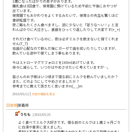
1歳になったばかりの息子がおります。
離乳食は3回食で、保育園に預けているため午前と午後におやつが
出ています。
保育園でもおかわりをよくするみたいで、保育士の先生も驚くほど
食欲旺盛です。
夜ご飯もたくさん食べますし、逆に少ないと『足りな～い！』と言
わんばかりに大泣きし、食器をひっくり返したりして大変です(+_+)
それだけ食べているのに、夜は必ずミルクを飲まないと寝てくれま
せん(T_T)
虫歯が心配なので飲んだ後にガーゼで歯を拭いたりしていますが、
飲んでいる途中で寝てしまう事もあります。
今はストローマグでフォロミを160mlあげています。
徐々に減らして、いつかはやめさせたいと考えていますが…。
皆さんのお子様はいつ頃まで寝る前にミルクを飲んでいましたか？
また、どのようにしてやめさせましたか？
参考までに教えて頂きたく思いますm(_ _)m
|
2010/05/12
の他の相談を見る
回答順
|
新着順
うちも
| 2010/05/25
よく食べてミルク大好きです。寝る前のミルクは１歳２ヶ月ごろ
に白湯や麦茶に変えました。
最初は不満そうでしたが栄養は十分とれているので我慢させまし