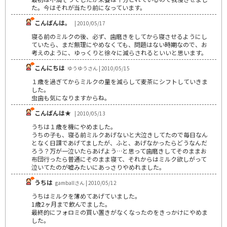
た。今はそれが当たり前になっています。
こんばんは。
| 2010/05/17
寝る前のミルクの後、必ず、歯磨きをしてから寝させるようにし
ていたら、まだ無理にやめなくても、問題はない時期なので、お
考えのように、ゆっくりと徐々に減らされるといいと思います。
こんにちは
ゆうゆうさん | 2010/05/15
１歳を過ぎてからミルクの量を減らして麦茶にシフトしていきま
した。
虫歯も気になりますからね。
こんばんは★
| 2010/05/13
うちは１歳を機にやめました。
うちの子も、寝る前ミルクあげないと大泣きしてたので毎日なん
となく日課であげてましたが、ふと、あげなかったらどうなんだ
ろう？万が一泣いたらあげよう…と思って歯磨きしてそのままお
布団行ったら普通にそのまま寝て、それからはミルク欲しがって
泣いてたのが嘘みたいにあっさりやめれました。
うちは
gamballさん | 2010/05/12
うちはミルクを薄めてあげていました。
1歳2ヶ月まで飲んでました。
最終的にフォロミの買い置きがなくなったのをきっかけにやめま
した。