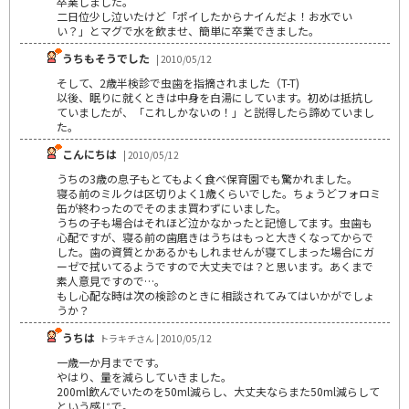
卒業しました。
二日位少し泣いたけど「ポイしたからナイんだよ！お水でい
い？」とマグで水を飲ませ、簡単に卒業できました。
うちもそうでした
| 2010/05/12
そして、2歳半検診で虫歯を指摘されました（T-T)
以後、眠りに就くときは中身を白湯にしています。初めは抵抗し
ていましたが、「これしかないの！」と説得したら諦めていまし
た。
こんにちは
| 2010/05/12
うちの3歳の息子もとてもよく食べ保育園でも驚かれました。
寝る前のミルクは区切りよく1歳くらいでした。ちょうどフォロミ
缶が終わったのでそのまま買わずにいました。
うちの子も場合はそれほど泣かなかったと記憶してます。虫歯も
心配ですが、寝る前の歯磨きはうちはもっと大きくなってからで
した。歯の資質とかあるかもしれませんが寝てしまった場合にガ
ーゼで拭いてるようですので大丈夫では？と思います。あくまで
素人意見ですので…。
もし心配な時は次の検診のときに相談されてみてはいかがでしょ
うか？
うちは
トラキチさん | 2010/05/12
一歳一か月までです。
やはり、量を減らしていきました。
200ml飲んでいたのを50ml減らし、大丈夫ならまた50ml減らして
という感じで。