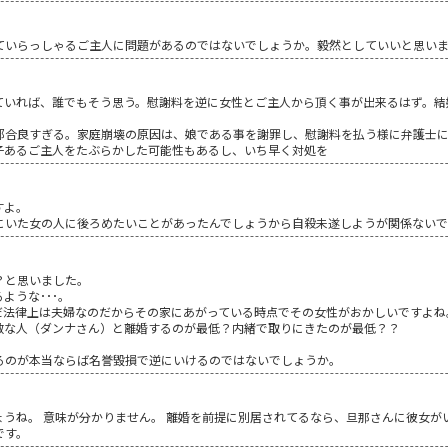
ていらっしゃるご主人に問題があるのではないでしょうか。毅然としていいと思い
ていれば、誰でもそう思う。慰謝料を逆に女性とご主人から頂く事が出来るはず。結
都合良すぎる。家庭崩壊の原因は、娘である事を謝罪し、慰謝料を払う様に弁護士
子あるご主人をたぶらかした可能性もあるし、いち早く対処を
すよ。
にいた女の人に後ろめたいことがあったんでしょうから自殺未遂しようが関係ないで
？と思いました。
ような･･･。
だ法律上は夫婦なのだからその家にあがっている時点でその女性がおかしいですよね
敵な人（ダンナさん）と離婚するのが最低？内緒で取りにきたのが最低？？
るのが本当ならば名誉毀損で逆にいけるのではないでしょうか。
うね。 意味が分かりません。 離婚を前提に別居されてるなら、旦那さんに彼女が
です。