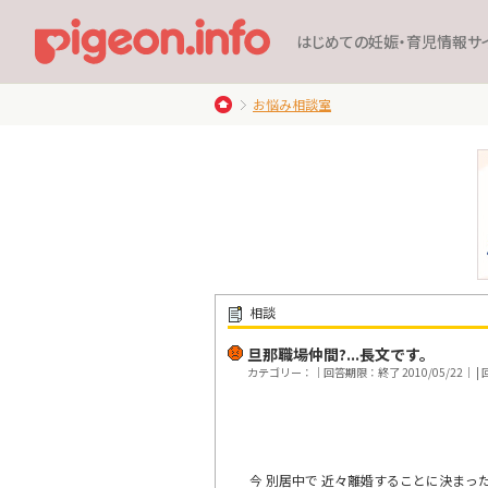
はじめての妊娠・育児情報サ
お悩み相談室
相談
旦那職場仲間?...長文です。
カテゴリー：｜回答期限：終了 2010/05/22｜ | 回
今 別居中で 近々離婚することに決まっ