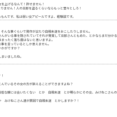
女を上げるなんて！許せません！
なりません！人の旦那を盗るくらいならもっと堂々としろ！
るもんです、私は弱い女アピールですよ、経験談です。
、そんな事ぐらいで発作が出たり自殺未遂をおこしたりしません。
さんがいる事を隠されていてそれが発覚して旦那さんともめた、とかならまだ分か
はまったく落ち度はないと思いますよ。
な事を言っているとしか思えません。
いかがですか？
しまいましたね。
？！
こんでいるその女の方が訴えることができますよね？
最低な嫁には会いたくない とか 自殺未遂 とか明らかにその女、みけねこさん
か みけねこさん達が原因で自殺未遂 とかしますか？！