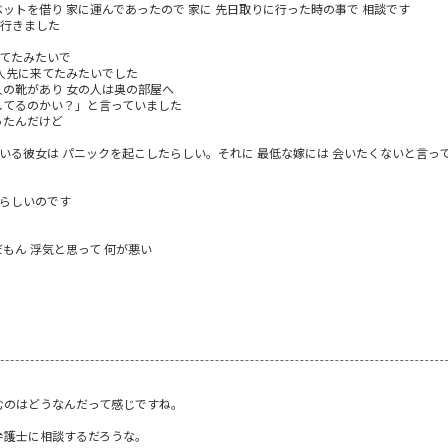
ベットを借り 家に運んであったので 家に 先日取りに行った時の事で 相談です
に行きました
ってたみたいで
一人先に来てたみたいでした
人の靴があり 女の人は奥の部屋へ
してるのかい？」と言っていました
ったんだけど
いる彼女は パニックを起こしたらしい。それに 最低な嫁には 会いたくないと言って
るらしいのです
もん 浮気と思って 何が悪い
むのはどうなんだって感じですね。
弁護士に相談するだろうな。