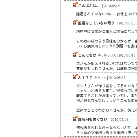
こんばんは。
| 2010/05/21
離婚されていないのに、女性をあげ
離婚をしていない限り
| 2010/05/20
別居中に女性がご主人と関係になっ
その娘の親の言う意味も分かるが、
いくら病気持ちだろうと別居でも妻
こんにちは
ゆうゆうさん | 2010/05/15
主さんが訴えられるいわれはないで
非情かもしれませんが、旦那様の家
ん？？？
そらさん | 2010/05/15
ダンナさんが作り話をしてるのかな
じゃないと訴える相手が間違っている
離婚することが決まっていても、ま
何が最低なんでしょうか？こんな素
法律のことはわかりませんが、訴え
誰も何も悪くない
| 2010/05/14
何故訴えられなきゃならないんでしょ
らも責める権利も訴える権利も無い