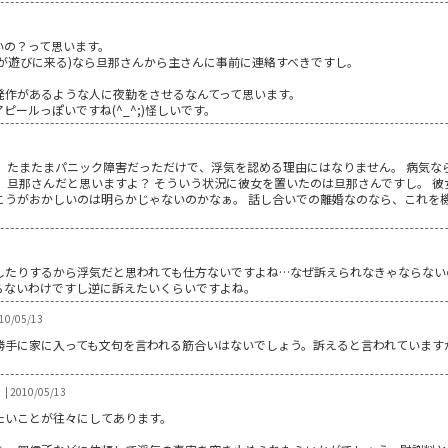
いの？って思います。
が遊びに来る)なら旦那さんから主さんに事前に連絡すべきですし。
発作があるような人に夜勤をさせるなんてって思います。
ールっぽいですね(^_^;)怪しいです。
。 たまたまパニック障害だっただけで、浮気を認める理由にはなりません。 病気な
、旦那さんだと思いますよ？ そういう状況に彼女を置いたのは旦那さんですし。 
こうがおかしいのは明らかじゃないのかなぁ。 話し合いでの離婚なのなら、これを
たりするから浮気だと思われても仕方ないですよね…なぜ訴えられなきゃならないのか
らないわけですし逆に訴えたいくらいですよね。
0/05/13
勝手に家に入っても文句を言われる筋合いはないでしょう。訴えると言われています
| 2010/05/13
たいことが往々にしてあります。