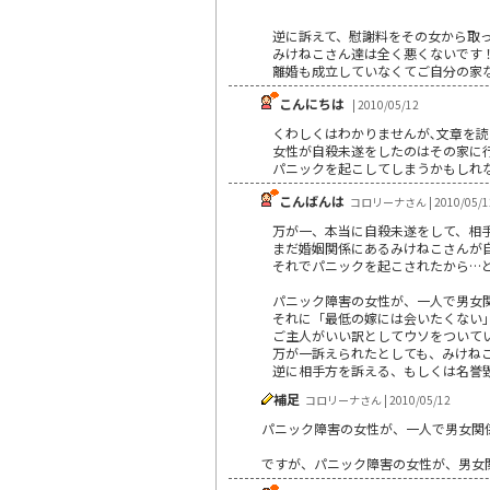
逆に訴えて、慰謝料をその女から取
みけねこさん達は全く悪くないです
離婚も成立していなくてご自分の家
こんにちは
| 2010/05/12
くわしくはわかりませんが､文章を読
女性が自殺未遂をしたのはその家に行
パニックを起こしてしまうかもしれな
こんばんは
コロリーナさん | 2010/05/1
万が一、本当に自殺未遂をして、相
まだ婚姻関係にあるみけねこさんが
それでパニックを起こされたから…
パニック障害の女性が、一人で男女
それに「最低の嫁には会いたくない」
ご主人がいい訳としてウソをついて
万が一訴えられたとしても、みけね
逆に相手方を訴える、もしくは名誉
補足
コロリーナさん | 2010/05/12
パニック障害の女性が、一人で男女関
ですが、パニック障害の女性が、男女