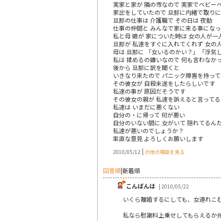
実家と家が 隣の市なので 実家でベビー
家出をしていたので 旦那に内緒で取り
旦那の仕事は 介護職で その日は 夜勤
仕事の仲間と みんなで家に来る事にな
私と母 娘が 家についた時は 女の人が
旦那が 私達をすぐに入れてくれず 女の
母は 旦那に 「女いるのかい？」「浮気
私は 揉めるの嫌いなので 何も言わなか
後から 旦那に訳を聞くと
いきなり来たので パニック障害を持って
その彼女が 自殺未遂をしたらしいです
私達の事が 原因だそうです
その彼女の親が 私達を訴えると言って
私達は いまだに悪くない
自分の・に帰って 何が悪い
自分のいない間に 女がいて 隠れてるんだ
私達が悪いのでしょうか？
率直な意見 よろしくお願いします
|
2010/05/12
の他の相談を見る
回答順
|
新着順
こんばんは
| 2010/05/22
いくら離婚するにしても、女連れこ
私なら慰謝料上乗せしてもらえるか