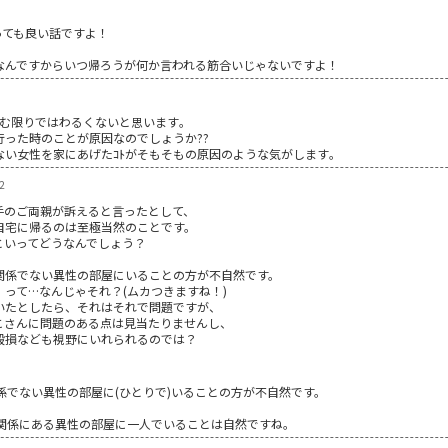
っても良い話ですよ！
！
なんですからいつ帰ろうが何か言われる筋合いじゃないですよ！
む限りではわるくないと思います｡
った時のことが原因なのでしょうか??
い女性を家にあげたｺﾄがそもそもの原因のような気がします｡
2
手のご両親が訴えると言ったとして、
自宅に帰るのは至極当然のことです。
といってどうなんでしょう？
関係でない異性の部屋にいることの方が不自然です。
って…なんじゃそれ？(ムカつきますね！)
いたとしたら、それはそれで問題ですが、
こさんに問題のある点は見当たりませんし、
毀損なども視野にいれられるのでは？
係でない異性の部屋に(ひとりで)いることの方が不自然です。
関係にある異性の部屋に一人でいることは自然ですね。