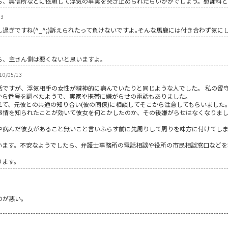
ら、興信所などに依頼して浮気の事実を突き止められたらいかがでしょう。慰謝料
13
し過ぎですね(^_^;)訴えられたって負けないですよ｡そんな馬鹿には付き合わず気に
ら、主さん側は悪くないと思いますよ。
010/05/13
話ですが、浮気相手の女性が精神的に病んでいたりと同じような人でした。 私の留
から番号を調べたようで、実家や携帯に嫌がらせの電話もありました。
て、元彼との共通の知り合い(彼の同僚)に相談してそこから注意してもらいました
事情を知られたことが効いて彼女を何とかしたのか、その後嫌がらせはなくなりま
や病んだ彼女があること無いこと言いふらす前に先周りして周りを味方に付けてし
います。不安なようでしたら、弁護士事務所の電話相談や役所の市民相談窓口などを
ります。
のが悪い。