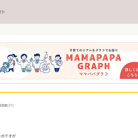
イト
答数(37)
たのですが