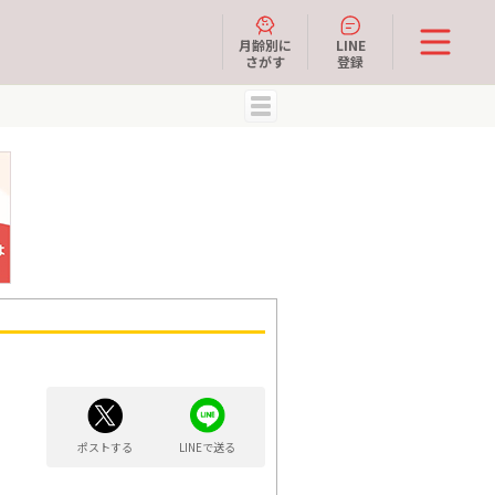
月齢別に
LINE
さがす
登録
MENU
ポストする
LINEで送る