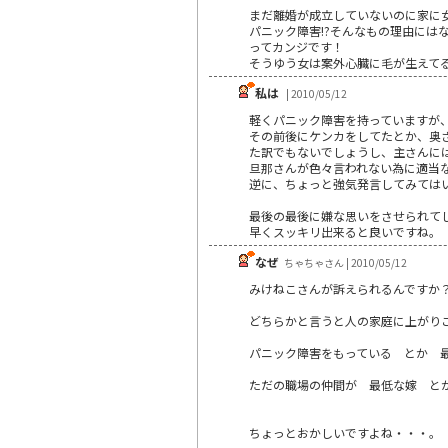
まだ離婚が成立していないのに家に
パニック障害!?そんなもの理由には
ってカンジです！
そうゆう女は案外心臓に毛が生えて
私は
| 2010/05/12
軽くパニック障害を持っていますが
その前後にケンカをしてたとか、奥
た訳でもないでしょうし、主さんに
旦那さんが色々言われない為に適当
逆に、ちょっと強気発言してみては
最後の最後に嫌な思いをさせられて
早くスッキリ出来ると良いですね。
なぜ
ちゃちゃさん | 2010/05/12
みけねこさんが訴えられるんですか
どちらかと言うと人の家庭に上がり
パニック障害をもっている とか 
ただの職場の仲間が 最低な嫁 と
ちょっとおかしいですよね・・・。