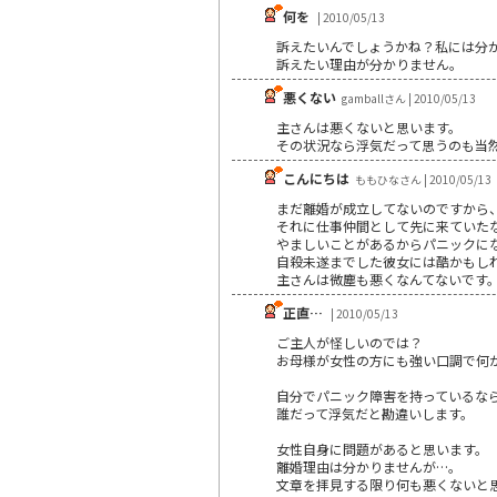
何を
| 2010/05/13
訴えたいんでしょうかね？私には分
訴えたい理由が分かりません。
悪くない
gamballさん | 2010/05/13
主さんは悪くないと思います。
その状況なら浮気だって思うのも当
こんにちは
ももひなさん | 2010/05/13
まだ離婚が成立してないのですから
それに仕事仲間として先に来ていた
やましいことがあるからパニックに
自殺未遂までした彼女には酷かもし
主さんは微塵も悪くなんてないです
正直…
| 2010/05/13
ご主人が怪しいのでは？
お母様が女性の方にも強い口調で何
自分でパニック障害を持っているな
誰だって浮気だと勘違いします。
女性自身に問題があると思います。
離婚理由は分かりませんが…。
文章を拝見する限り何も悪くないと