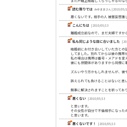
まだ戸籍上結婚してらっしゃるのな
読む限りでは
みゆままさん | 2010/05/
悪くないです｡ 相手の人 被害妄想激
こんにちは
| 2010/05/13
離婚成立前なので、まだ夫婦ですか
私も同じような目に合いました
| 2
結婚前にお付き合いしていた方との
してました。別れてからは彼の携帯
私の場合は携帯は番号・メアドを変え
彼にも世間体がありますから同僚に
ズルいやり方かもしれませんが、彼
訴えられても負けることはないと思
無事に解決されますことを祈ってお
悪くない
| 2010/05/13
と思います。
その女性が自分で不倫相手になった
と思います。
悪くないです！
| 2010/05/13