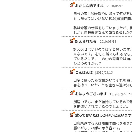
おかしな話ですね
| 2010/05/13
自分の家に物を取りに帰って何が悪
もし帰ってはいけない状況(職場仲間
私は介護の仕事をしていましたが、
しかも自殺未遂なんて単なる脅しかアピ
訴えられたら
| 2010/05/13
訴え返せばいいのでは？と思います
ゃないです。 むしろ訴えられるなら
ているだけで、世の中の常識では向
ひとつの手かも？
こんばんは
| 2010/05/13
自宅に帰ったら女性がいてそれを隠し
害を持っていたことも主さん達は知
おはようございます
はるまるさん | 201
別居中でも、まだ結婚しているので
を勘違いされているのでしょうか。
放っておいたほうがいいと思います
自殺未遂する人は周囲の関心を引き
騒いだら、相手の思う壺です。