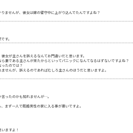
かりませんが、彼女は嫁の留守中に上がり込んでたんですよね？
然です。
、彼女が主さんを訴えるなんてお門違いだと思います。
なら妻である主さんが来たからといってパニックになんてなるはずないですよね？
なったのでは？
れませんが、訴えるのであればむしろ主さんのほうだと思いますよ。
。
か言ったのかも知れませんが…。
ら、まず一人で既婚男性の家に入る事が悪いですよ。
思いますよ！