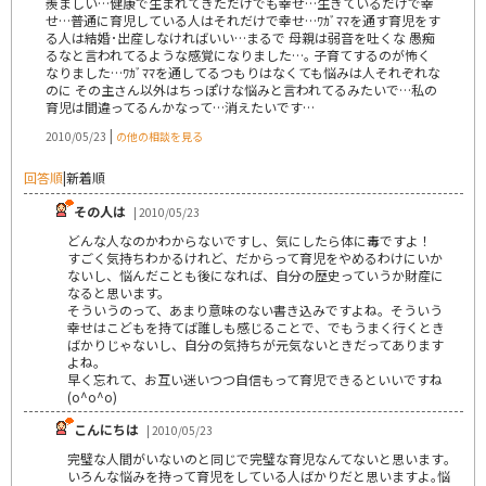
羨ましい…健康で生まれてきただけでも幸せ…生きているだけで幸
せ…普通に育児している人はそれだけで幸せ…ﾜｶﾞﾏﾏを通す育児をす
る人は結婚･出産しなければいい…まるで 母親は弱音を吐くな 愚痴
るなと言われてるような感覚になりました…｡ 子育てするのが怖く
なりました…ﾜｶﾞﾏﾏを通してるつもりはなくても悩みは人それぞれな
のに その主さん以外はちっぽけな悩みと言われてるみたいで…私の
育児は間違ってるんかなって…消えたいです…
|
2010/05/23
の他の相談を見る
回答順
|
新着順
その人は
| 2010/05/23
どんな人なのかわからないですし、気にしたら体に毒ですよ！
すごく気持ちわかるけれど、だからって育児をやめるわけにいか
ないし、悩んだことも後になれば、自分の歴史っていうか財産に
なると思います。
そういうのって、あまり意味のない書き込みですよね。そういう
幸せはこどもを持てば誰しも感じることで、でもうまく行くとき
ばかりじゃないし、自分の気持ちが元気ないときだってあります
よね。
早く忘れて、お互い迷いつつ自信もって育児できるといいですね
(o^o^o)
こんにちは
| 2010/05/23
完璧な人間がいないのと同じで完璧な育児なんてないと思います｡
いろんな悩みを持って育児をしている人ばかりだと思いますよ｡悩