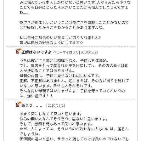
みは悩んでいる本人しかわかないと思います｡人からみたら小さな
ことでも自分にとったら大きいことだから悩んでしまうんですよ
ね｡｡｡
夜泣きが羨ましいということは夜泣きを体験したことがないので
は??経験したからこそわかることがありますよね｡
私は自分に都合のいい意見しか取り入れません!!
育児は自分の好きなようにしてます☆
正解はないですよ
ベビーマイロさん | 2010/05/23
うちは確かに旦那とは喧嘩もなく、子供も五体満足。
でも、障害をもって産まれた子を出産しても、その方の幸せは他
人が決めることではありません。
母親の弱音は、子供に見せなければいいんです。
正解、不正解はありません。逆に言えば、その方が周りを見れて
いないと思います。幸せも人それぞれです。
そんな弱い母親ではいけませんよ！子供を守っていくというの
は、強い証です！！
あまり。。。
| 2010/05/23
あまり気にしなくて良いと思います。
悩みの無い人なんてそうそう、居ないと思いますよ。
そして、愚痴る時もあって良いと思います。
ただ、人によっては、そういうのが許せない人も中には、居るん
でしょうね。
価値観の違いと思い、サラっと流しておけば良いのではないでし