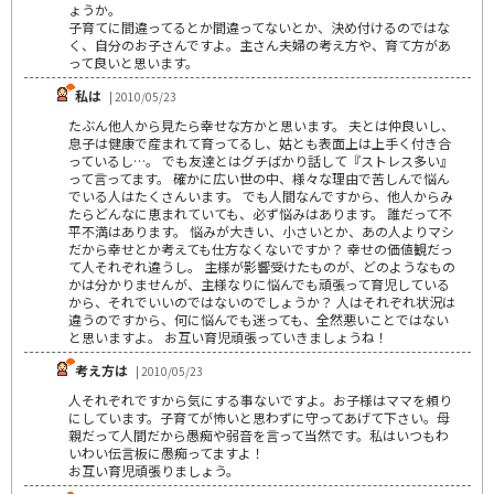
ょうか。
子育てに間違ってるとか間違ってないとか、決め付けるのではな
く、自分のお子さんですよ。主さん夫婦の考え方や、育て方があ
って良いと思います。
私は
| 2010/05/23
たぶん他人から見たら幸せな方かと思います。 夫とは仲良いし、
息子は健康で産まれて育ってるし、姑とも表面上は上手く付き合
っているし…。 でも友達とはグチばかり話して『ストレス多い』
って言ってます。 確かに広い世の中、様々な理由で苦しんで悩ん
でいる人はたくさんいます。 でも人間なんですから、他人からみ
たらどんなに恵まれていても、必ず悩みはあります。 誰だって不
平不満はあります。 悩みが大きい、小さいとか、あの人よりマシ
だから幸せとか考えても仕方なくないですか？ 幸せの価値観だっ
て人それぞれ違うし。 主様が影響受けたものが、どのようなもの
かは分かりませんが、主様なりに悩んでも頑張って育児している
から、それでいいのではないのでしょうか？ 人はそれぞれ状況は
違うのですから、何に悩んでも迷っても、全然悪いことではない
と思いますよ。 お互い育児頑張っていきましょうね！
考え方は
| 2010/05/23
人それぞれですから気にする事ないですよ。お子様はママを頼り
にしています。子育てが怖いと思わずに守ってあげて下さい。母
親だって人間だから愚痴や弱音を言って当然です。私はいつもわ
いわい伝言板に愚痴ってますよ！
お互い育児頑張りましょう。