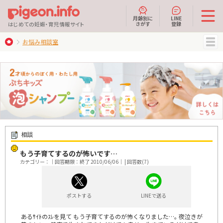
月齢別に
LINE
さがす
登録
はじめての妊娠・育児情報サイト
お悩み相談室
MENU
相談
もう子育てするのが怖いです…
カテゴリー：｜回答期限：終了 2010/06/06｜ | 回答数(7)
ポストする
LINEで送る
あるｻｲﾄのｽﾚを見て もう子育てするのが怖くなりました…｡ 夜泣きが