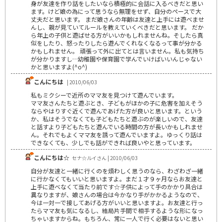
身が友達を作り話をしたいなら積極的に会話に入るべきだと思い
ます。けど娘の為にって思うなら無理をせず、自分のペースで大
丈夫だと思います。 まだ娘さんの年齢は友達と上手には遊べませ
んし、親が見ていてルールを教えていくべきだと思います。 だか
ら年上の子供と遊ばせる方がいいかもしれませんね。そしたら真
似をしたり、怒ったりしたら遊んでくれなくなるって事が分かる
かもしれません。 頑張って外に出てとは言いません。私も気持ち
が分かりますし…幼稚園や保育園で学んでいけばいいんじゃない
かと思いますよ(^o^)
こんにちは
| 2010/06/03
私もミクシーで近所のママ友を見つけて遊んでいます。
ママ友さんたちと遊ぶとき、子どもがほかの子に危害を加えそう
ならやはりすぐ近くで遊んであげた方が良いと思います。という
か、私はそうでなくても子どもたちと遊ぶのが楽しいので、友達
と話すより子どもたちと遊んでいる時間の方が長いかもしれませ
ん。それでもよくママ友を誘って遊んでいますよ。ゆっくり話は
できなくても、少しでも話ができれば良いやと思っています。
こんにちは☆
セナ☆ルイさん | 2010/06/03
自分が友達と一緒に行くのを煩わしく思うのなら、わざわざ一緒
に行かなくてもいいと思いますよ。まだ１才９ヶ月ならお友達と
上手に遊べなくて当たり前です☆子供によって手のかかり具合は
異なりますが、娘さんの場合は今かなり手がかかるようなので、
今は一対一で接してあげる方がいいと思いますよ。お友達と行っ
たらママ友も気になるし、結局片手間で相手するような形になっ
ちゃいますからね。もちろん、常に一人で行く必要はないと思い