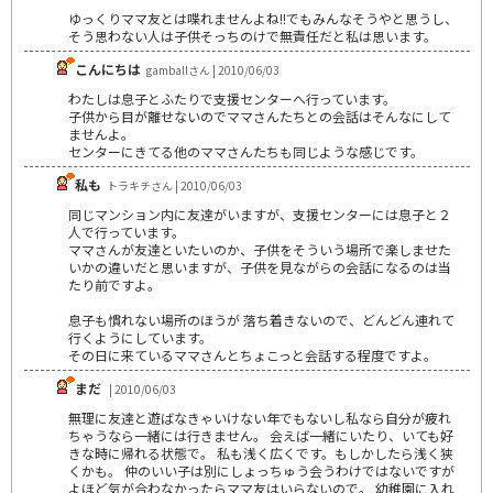
ゆっくりママ友とは喋れませんよね!!でもみんなそうやと思うし、
そう思わない人は子供そっちのけで無責任だと私は思います。
こんにちは
gamballさん | 2010/06/03
わたしは息子とふたりで支援センターへ行っています。
子供から目が離せないのでママさんたちとの会話はそんなにして
ませんよ。
センターにきてる他のママさんたちも同じような感じです。
私も
トラキチさん | 2010/06/03
同じマンション内に友達がいますが、支援センターには息子と２
人で行っています。
ママさんが友達といたいのか、子供をそういう場所で楽しませた
いかの違いだと思いますが、子供を見ながらの会話になるのは当
たり前ですよ。
息子も慣れない場所のほうが 落ち着きないので、どんどん連れて
行くようにしています。
その日に来ているママさんとちょこっと会話する程度ですよ。
まだ
| 2010/06/03
無理に友達と遊ばなきゃいけない年でもないし私なら自分が疲れ
ちゃうなら一緒には行きません。 会えば一緒にいたり、いても好
きな時に帰れる状態で。 私も浅く広くです。もしかしたら浅く狭
くかも。 仲のいい子は別にしょっちゅう会うわけではないですが
よほど気が合わなかったらママ友はいらないので。 幼稚園に入れ