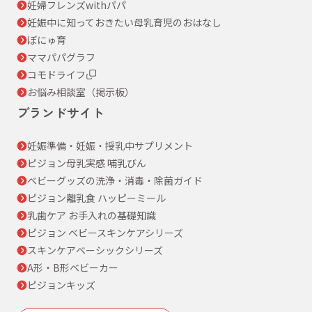
妊婦フレンズwithパパ
妊娠中に知っておきたい母乳育児のおはなし
ぼにゅ育
ママパパグラフ
コモドライフ
お悩み相談室（掲示板）
ブランドサイト
妊娠準備・妊娠・授乳中サプリメント
ピジョン母乳実感 哺乳びん
ベビーグッズの洗浄・消毒・除菌ガイド
ピジョン離乳食 ハッピーミール
乳歯ケア お手入れの基礎知識
ピジョン ベビースキンケアシリーズ
スキンケアベーシックシリーズ
A形・B形ベビーカー
ピジョンキッズ