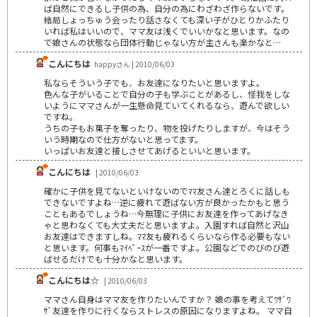
ば自然にできるし子供の為、自分の為にわざわざ作らないです。
結局しょっちゅう会ったり話さなくても深い子がひとりかふたり
いれば私はいいので、ママ友は浅くでいいかなと思います。なの
で娘さんの状態なら団体行動じゃない方が主さんも楽かなと…
こんにちは
happyさん | 2010/06/03
私ならそういう子でも、お友達になりたいと思いますよ。
色んな子がいることで自分の子も学ぶことがあるし、怪我をしな
いようにママさんが一生懸命見ていてくれるなら、遊んで欲しい
ですね。
うちの子もお菓子を奪ったり、物を投げたりしますが、今はそう
いう時期なので仕方がないと思ってます。
いっぱいお友達と接しさせてあげるといいと思います。
こんにちは
| 2010/06/03
確かに子供を見てないといけないのでﾏﾏ友さん達とろくに話しも
できないですよね…逆に疲れて遊ばない方が良かったかもと思う
こともあるでしょうね…今無理に子供にお友達を作ってあげなき
ゃと思わなくても大丈夫だと思いますよ。入園すれば自然と沢山
お友達はできますしね。ﾏﾏ友も疲れるくらいなら作る必要もない
と思います。何事もﾏｲﾍﾟｰｽが一番ですよ。公園などでのびのび遊
ばせるだけでも十分かなと思います。
こんにちは☆
| 2010/06/03
ママさん自身はママ友を作りたいんですか？ 娘の事を考えてﾜｻﾞﾜ
ｻﾞ友達を作りに行くならストレスの原因になりますよね。 ママ自