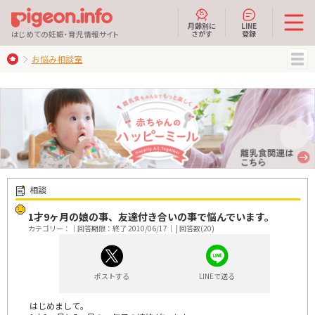
月齢別に
LINE
さがす
登録
はじめての妊娠・育児情報サイト
お悩み相談室
MENU
相談
1才9ヶ月の娘の事、友達付き合いの事で悩んでいます。
カテゴリー：｜回答期限：終了 2010/06/17｜ | 回答数(20)
ポストする
LINEで送る
はじめまして。