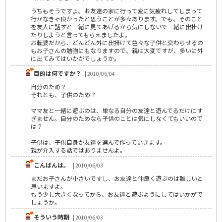
うちもそうですよ。お友達の家に行って変に気疲れしてしまって
行かなきゃ良かったと思うことが多々あります。でも、そのこと
を友人に話すと一緒に見てあげるから気にしないで一緒に出掛け
たりしようと言ってもらえましたよ。
お転婆だから、どんどん外に出掛けて色々な子供と交わらせるの
もお子さんの勉強にもなりますので、親は大変ですが、多いに外
に出てみてはいかがでしょうか。
目的は何ですか？
| 2010/06/04
自分のため？
それとも、子供のため？
ママ友と一緒に遊ぶのは、単なる自分の友達と遊んでるだけにす
ぎません。自分のためなら子供のことは気にしなくてもいいので
は？
子供は、子供自身が友達を選んで作っていきます。
親が介入する話ではありませんよ。
こんばんは。
| 2010/06/03
まだお子さんが小さいですし、お友達と仲良く遊ぶのは難しいと
思いますよ。
もう少し大きくなってから、お友達と遊ぶようにしてはいかがで
しょうか。
そういう時期
| 2010/06/03