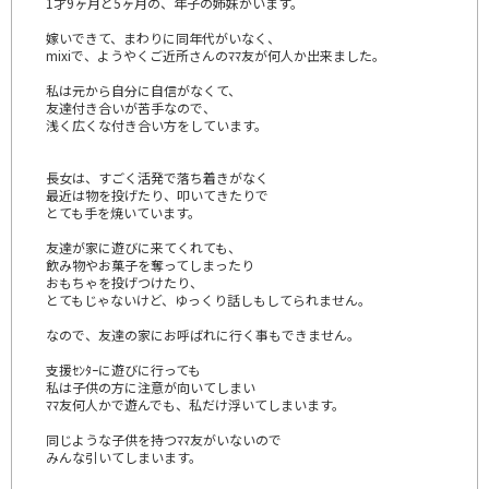
1才9ヶ月と5ヶ月の、年子の姉妹がいます。
嫁いできて、まわりに同年代がいなく、
mixiで、ようやくご近所さんのﾏﾏ友が何人か出来ました。
私は元から自分に自信がなくて、
友達付き合いが苦手なので、
浅く広くな付き合い方をしています。
長女は、すごく活発で落ち着きがなく
最近は物を投げたり、叩いてきたりで
とても手を焼いています。
友達が家に遊びに来てくれても、
飲み物やお菓子を奪ってしまったり
おもちゃを投げつけたり、
とてもじゃないけど、ゆっくり話しもしてられません。
なので、友達の家にお呼ばれに行く事もできません。
支援ｾﾝﾀｰに遊びに行っても
私は子供の方に注意が向いてしまい
ﾏﾏ友何人かで遊んでも、私だけ浮いてしまいます。
同じような子供を持つﾏﾏ友がいないので
みんな引いてしまいます。