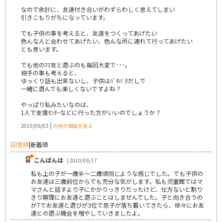
なので余計に、友達付き合いがわずらわしく思えてしまい
引きこもりがちになっています。
でも子供の事を考えると、友達をつくってあげたい
色んな人と会わせてあげたい、色んな所に連れて行ってあげたい
とも思います。
でも他のﾏﾏ友と遊ぶのも毎回大変で･･･。
相手の事も考えると、
ゆっくり話も出来ないし、子供はﾊﾞﾀﾊﾞﾀだしで
一緒に遊んでも楽しくないですよね？
やっぱり私みたいなのは、
1人で支援ｾﾝﾀｰなどに行った方がいいのでしょうか？
|
2010/06/03
の他の相談を見る
回答順
|
新着順
こんばんは
| 2010/06/17
私も上の子が一歳半～二歳頃同じような感じでした。でも子供の
お友達は三歳前位からでも充分な気がします。私も児童館ではマ
マさんと話すより子にかかりっきりだったけど、仕方ないと割り
きり無理にお友達と遊ぶことはしませんでした。子と向き合うの
が7でお友達と遊びが3位で息子が落ち着いてきたら、徐々にお友
達との遊ぶ機会を増やしていきましたよ。