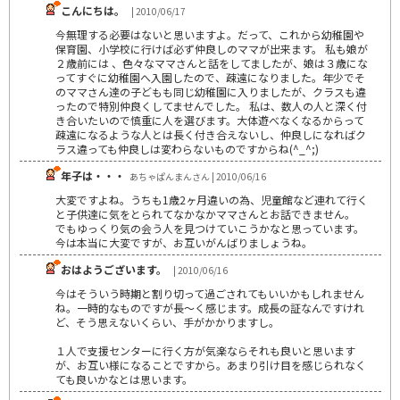
こんにちは。
| 2010/06/17
今無理する必要はないと思いますよ。だって、これから幼稚園や
保育園、小学校に行けば必ず仲良しのママが出来ます。 私も娘が
２歳前には 、色々なママさんと話をしてましたが、娘は３歳にな
ってすぐに幼稚園へ入園したので、疎遠になりました。年少でそ
のママさん達の子どもも同じ幼稚園に入りましたが、クラスも違
ったので特別仲良くしてませんでした。 私は、数人の人と深く付
き合いたいので慎重に人を選びます。大体遊べなくなるからって
疎遠になるような人とは長く付き合えないし、仲良しになればク
ラス違っても仲良しは変わらないものですからね(^_^;)
年子は・・・
あちゃぱんまんさん | 2010/06/16
大変ですよね。うちも1歳2ヶ月違いの為、児童館など連れて行く
と子供達に気をとられてなかなかママさんとお話できません。
でもゆっくり気の会う人を見つけていこうかなと思っています。
今は本当に大変ですが、お互いがんばりましょうね。
おはようございます。
| 2010/06/16
今はそういう時期と割り切って過ごされてもいいかもしれません
ね。一時的なものですが長～く感じます。成長の証なんですけれ
ど、そう思えないくらい、手がかかりますし。
１人で支援センターに行く方が気楽ならそれも良いと思います
が、お互い様になることですから。あまり引け目を感じられなく
ても良いかなとは思います。