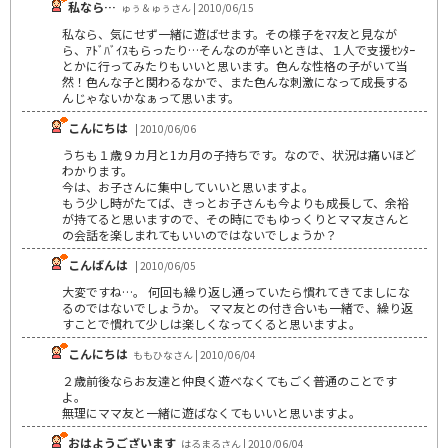
私なら…
ゅぅ＆ゅぅさん | 2010/06/15
私なら、気にせず一緒に遊ばせます。その様子をﾏﾏ友と見なが
ら、ｱﾄﾞﾊﾞｲｽもらったり…そんなのが辛いときは、１人で支援ｾﾝﾀｰ
とかに行ってみたりもいいと思います。色んな性格の子がいて当
然！色んな子と関わるなかで、また色んな刺激になって成長する
んじゃないかなぁって思います。
こんにちは
| 2010/06/06
うちも１歳９カ月と1カ月の子持ちです。なので、状況は痛いほど
わかります。
今は、お子さんに集中していいと思いますよ。
もう少し時がたてば、きっとお子さんも今よりも成長して、余裕
が持てると思いますので、その時にでもゆっくりとママ友さんと
の会話を楽しまれてもいいのではないでしょうか？
こんばんは
| 2010/06/05
大変ですね…。 何回も繰り返し通っていたら慣れてきてましにな
るのではないでしょうか。 ママ友との付き合いも一緒で、繰り返
すことで慣れて少しは楽しくなってくると思いますよ。
こんにちは
ももひなさん | 2010/06/04
２歳前後ならお友達と仲良く遊べなくてもごく普通のことです
よ。
無理にママ友と一緒に遊ばなくてもいいと思いますよ。
おはようございます
はるまるさん | 2010/06/04