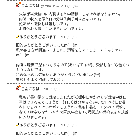
こんにちは
gamballさん | 2010/06/05
失業手当受給中に内職すると申請報告しなければなりません。
内職で収入を得た日の分は失業手当は出ないです。
妊婦だと職探しは難しいです。
お身体お大事にしたほうがいいですよ。
ありがとうございます
| 2010/06/05
回答ありがとうございましたm(__)m
私の書き方が間違ってました。誤解を与えてしまってすみません
m(__)m
内職は職安で探すつもりなので(あればですが)、受給しながら働くつ
もりはないです。
私の体へのお気遣いもありがとうございました(^^)
家族ともよく相談してみます。
こんにちは
| 2010/06/05
私も延長申請をし受給しましたが妊娠中にかかわらず受給中は仕
事はできるんでしょうか…詳しくは分からないのでﾊﾛｰﾜｰｸにお尋
ねになられてはいかがでしょうか？私も扶養を一旦外れて受給し
なくてはならなかったため国民年金を3ヵ月間払い受給後また扶養
に入りましたよ。
ありがとうございます
| 2010/06/05
回答ありがとうございましたm(__)m