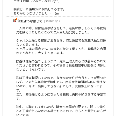
手放すの惜しいみたいなので(^^)
病院行った後職安に相談してみます。
ありがとうございましたm(__)m
似たような感じで
| 2010/06/05
一人目の時、給付延長手続きをして、延長解除しそろそろ再就職
先を探そうとしたところで二人目妊娠発覚しました。
６ヶ月以上働ける期間があるなら、特に妊婦でも就職活動に問題
ないと思います。
６ヶ月未満の場合でも、産後必ず続けて働くとか、勤務先と合意
さえとれたら、大丈夫と思います。
扶養は健保の話でしょうか？一定以上収入あると扶養から外れて
くださいと言われるので、その場合は受給期間中は国保に切替し
ないといけないです。
私は正社員職探してたので、なかなか条件が合うところが見つか
らず、いまだ失業給付受給中です。産前産後期間は法的に働けな
いので、今は「職探しできない」として、支給停止になってま
す。
また、産後働けるようになったら職探し再開手続きをする予定で
す。
途中、内職もしてましたが、職安へ申請が必要です。隠して働く
と不正受給とみなされる場合もあるので、きちんと報告した方が
いいです。