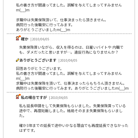
私の書き方が間違ってました。誤解を与えてしまってすみません
m(__)m
求職中は失業保険頂いて、仕事決まったら頂きません。
病院行った後職安に行ってみます。
ありがとうございましたm(__)m
確か
| 2010/06/05
失業保険貰いながら、収入を得るのは、日雇いバイトや 内職で
も、ダメだったと思いますが…。違反行為になりませんか？
ありがとうございます
| 2010/06/05
回答ありがとうございます。
私の書き方が間違ってました。誤解を与えてしまってすみません
m(__)m
求職中は失業保険を頂いて、仕事決まったらもちろん頂きません。
病院行った後職安に行ってみます。ありがとうございましたm(__)m
私の場合ですが
| 2010/06/05
私も延長申請をして失業保険もらいました。失業保険貰っている
途中で、再度妊娠しました。結局そのまま失業保険もらいまし
た。
確か3年までの延長で途中いかなる理由でも再度延長できなかった
はずです。