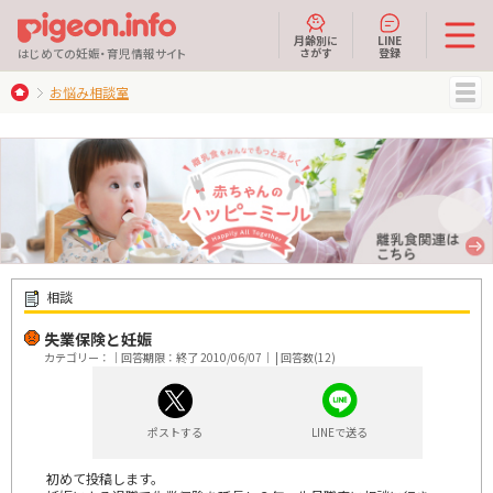
月齢別に
LINE
さがす
登録
はじめての妊娠・育児情報サイト
お悩み相談室
MENU
相談
失業保険と妊娠
カテゴリー：｜回答期限：終了 2010/06/07｜ | 回答数(12)
ポストする
LINEで送る
初めて投稿します。