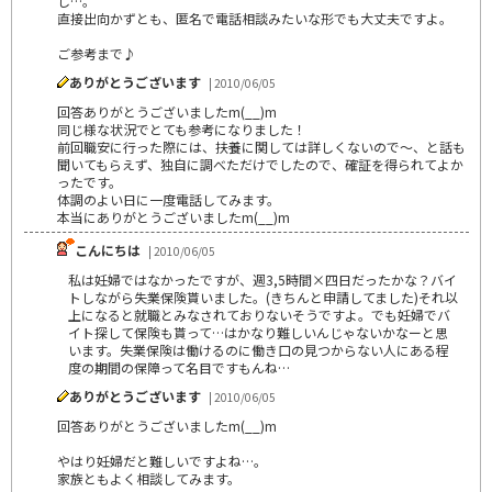
し…。
直接出向かずとも、匿名で電話相談みたいな形でも大丈夫ですよ。
ご参考まで♪
ありがとうございます
| 2010/06/05
回答ありがとうございましたm(__)m
同じ様な状況でとても参考になりました！
前回職安に行った際には、扶養に関しては詳しくないので～、と話も
聞いてもらえず、独自に調べただけでしたので、確証を得られてよか
ったです。
体調のよい日に一度電話してみます。
本当にありがとうございましたm(__)m
こんにちは
| 2010/06/05
私は妊婦ではなかったですが、週3,5時間×四日だったかな？バイ
トしながら失業保険貰いました。(きちんと申請してました)それ以
上になると就職とみなされておりないそうですよ。でも妊婦でバ
イト探して保険も貰って…はかなり難しいんじゃないかなーと思
います。失業保険は働けるのに働き口の見つからない人にある程
度の期間の保障って名目ですもんね…
ありがとうございます
| 2010/06/05
回答ありがとうございましたm(__)m
やはり妊婦だと難しいですよね…。
家族ともよく相談してみます。