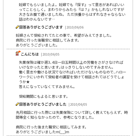
妊婦でもらいましたよ。妊婦でも『探す』って意志があればいい
ってことらしく。まわりからみたら『は？』かもしれないですが
大きなお腹で通いましたね。 ただ扶養からはずれなきゃならない
話はわかんないです…
回答ありがとうございます
| 2010/06/06
妊婦さんで受給されてたとの事で、希望がみえてきました。
病院に行った後職安に相談してみます。
ありがとうございました。
こんにちは
| 2010/06/05
失業保険は確か週3､4日一日五時間以上の労働をさがさなければ
いけなかったと思います｡はっきりしないのですみません｡
働く意志や働ける状況でなければいただけないものなので､ハロー
ワークにいかれて受給者の講習を受けて相談されてはどうでしょ
うか★
答えになっていなくてすみません｡
受給期間にもよると思います｡
回答ありがとうございました
| 2010/06/05
先月相談に行った際には失業保険について詳しく教えてもらえず、時
間等全く知らなかったので、参考になりました。
病院に行った後また職安に相談してみます。
ありがとうございましたm(__)m