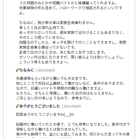
３か月間のみとかの短期バイトだと結構雇ってくれますよ。
失業保険の件も含めて、ハローワークで相談されるといいです
よ。
ちなみに、我が家の車は家族全員乗れません。
車１人１台必須の土地です。
末っ子が小さいうちは、週末家族で出かけることもあまりなく、
今のところ困っていません。
同居なのでしたら、末っ子を預けて行くこともできますし、実際
家族全員乗る機会って少ないです。
全員で出かけるときは、夫と私が１台ずつ出します。
ガソリン代は気になりますが、買い替えよりは安いでしょうし。
こういう考えもありますよ～。
ちなみに
| 2010/06/05
失業保険もらいながら働いても大丈夫です。
同じところで何日以上継続して働かないなど、条件がありますが。
なので、日雇いバイトや単発の内職なら働けますよ。
もちろん、きちんと申請し、働いた日の分はもらえません。
ご存じない方が多いようなので、参考までに。
ありがとうございました
| 2010/06/05
回答ありがとうございますm(__)m
妊娠中に働いていたとの事で、とても参考になりました。条件付きで
受給しながら働けるとは知りませんでした。
車の件も納得です。主人にも話してみます。何だかんだ言って今の車