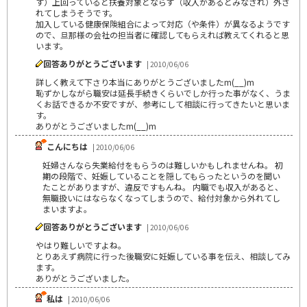
す）上回っていると扶養対象とならず（収入があるとみなされ）外さ
れてしまうそうです。
加入している健康保険組合によって対応（や条件）が異なるようです
ので、旦那様の会社の担当者に確認してもらえれば教えてくれると思
います。
回答ありがとうございます
| 2010/06/06
詳しく教えて下さり本当にありがとうございましたm(__)m
恥ずかしながら職安は延長手続きくらいでしか行った事がなく、うま
くお話できるか不安ですが、参考にして相談に行ってきたいと思いま
す。
ありがとうございましたm(__)m
こんにちは
| 2010/06/06
妊婦さんなら失業給付をもらうのは難しいかもしれませんね。 初
期の段階で、妊娠していることを隠してもらったというのを聞い
たことがありますが、違反ですもんね。 内職でも収入があると、
無職扱いにはならなくなってしまうので、給付対象から外れてし
まいますよ。
回答ありがとうございます
| 2010/06/06
やはり難しいですよね。
とりあえず病院に行った後職安に妊娠している事を伝え、相談してみ
ます。
ありがとうございました。
私は
| 2010/06/06