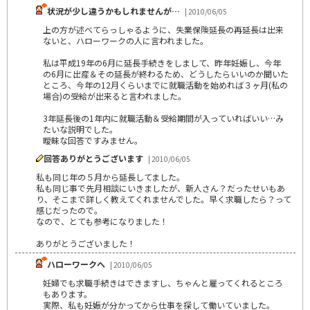
状況が少し違うかもしれませんが…
| 2010/06/05
上の方が述べてらっしゃるように、失業保険延長の再延長は出来
ないと、ハローワークの人に言われました。
私は平成19年の6月に延長手続きをしまして、昨年妊娠し、今年
の6月に出産＆その延長が終わるため、どうしたらいいのか聞いた
ところ、今年の12月くらいまでに就職活動を始めれば３ヶ月(私の
場合)の受給が出来ると言われました。
3年延長後の1年内に就職活動＆受給期間が入っていればいい…み
たいな説明でした。
曖昧な回答ですみません。
回答ありがとうございます
| 2010/06/05
私も同じ年の５月から延長してました。
私も同じ事で先月相談にいきましたが、新人さん？だったせいもあ
り、そこまで詳しく教えてくれませんでした。早く求職したら？って
感じだったので。
なので、とても参考になりました！
ありがとうございました！
ハローワークへ
| 2010/06/05
妊婦でも求職手続きはできますし、ちゃんと雇ってくれるところ
もあります。
実際、私も妊娠が分かってから仕事を探して働いていました。