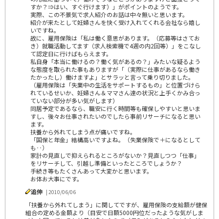
すか？⇒はい、すぐ行けます）」がポイントのようです。
実際、この不景気で求人紹介のお話は中々無いと思います。
紹介が来たとして妊婦さんを快く受け入れてくれる会社なら嬉し
いですね。
故に、雇用保険は「私は働く意思があります。（応募等はさてお
き）就職活動してます（求人検索機で4週の内2回等）」をこなし
て認定日に行けばもらえます。
私自身「本当に働けるの？働く気があるの？」みたいな疑るよう
な態度を取られた事もありますが「（実際に仕事があるなら働き
たかったし）働けますよ」とサラッと言って乗り切りました。
（雇用保険は「失業中の生活をサポートするもの」と位置づけら
れているせいか、妊婦さん＆ママさん達の状況と上手くかみ合っ
ていない部分が多い気がします）
同居予定であるなら、職安に行く時間等も確保しやすいと思いま
すし、後々お仕事されたいのでしたら事前リサーチになると思い
ます。
扶養から外れてしまう点が痛いですね。
「国保と年金」結構高いですよね。（失業保険で＋になるとして
も‥）
家計の見直しで抑えられるところがないか？見直しつつ「仕事」
をリサーチして、引越し準備といったところでしょうか？
手続き等もたくさんあって大変かと思います。
お体お大事にです。
追伸
| 2010/06/06
「扶養から外れてしまう」に関してですが、雇用保険の支給額が健保
組合の定める金額より（目安で日額5000円位だったような気がしま