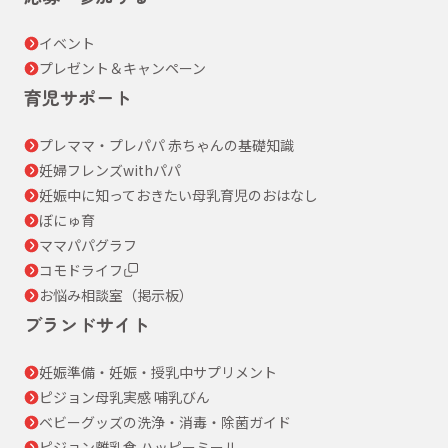
イベント
プレゼント＆キャンペーン
育児サポート
プレママ・プレパパ 赤ちゃんの基礎知識
妊婦フレンズwithパパ
妊娠中に知っておきたい母乳育児のおはなし
ぼにゅ育
ママパパグラフ
コモドライフ
お悩み相談室（掲示板）
ブランドサイト
妊娠準備・妊娠・授乳中サプリメント
ピジョン母乳実感 哺乳びん
ベビーグッズの洗浄・消毒・除菌ガイド
ピジョン離乳食 ハッピーミール