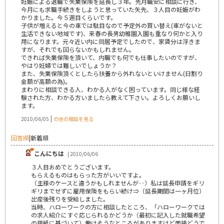
妊娠による退職で失業保険を延長し３年。先月職安に相談に行き、
今月にも求職手続きをしようと思っていた矢先、３人目の妊娠がわ
かりました。今５週目くらいです。
子供が増えると今の車では駄目なので予定外の買い替え(車がないと
生活できない地域です)、来春の長男幼稚園入園も重なり何かと入り
用になります。元々近い内に同居予定でしたので、家賃分は浮きま
すが、それでも回らないかもしれません。
できれば失業保険を頂いて、内職でも何でも仕事したいのですが、
やはり妊婦では難しいでしょうか？
また、失業保険頂くとしたら扶養から外れないといけません(日割り
金額が高額の為)。
まわりに相談できる人、わかる人がなく困っています。同じ様な経
験された方、わかる方いましたら教えて下さい。よろしくお願いし
ます。
|
2010/06/05
の他の相談を見る
回答順
|
新着順
こんにちは
| 2010/06/06
３人目おめでとうございます。
もらえるものはもらった方がいいですよ。
（主様のケースと違うかもしれませんが‥）私は延長申請をギリ
ギリまでせずに雇用保険をもらい続け⇒（延長期間は一ヶ月位）
出産後残りを受給しました。
当時、ハローワークの方に相談したところ、「ハローワークでは
の求人紹介にすぐ応じられるかどうか（最初に記入した就職希望
の用紙に基づいて）働けそうなところがありますけど面接どうで