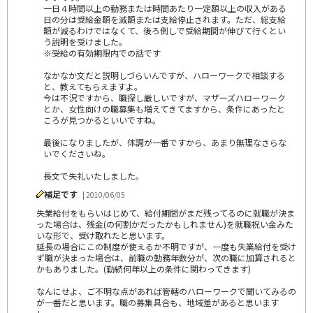
一日４時間以上の勤務または時間あたり一定額以上の収入がある
日の分は受給金額を減額または支給停止されます。ただ、総支給
額が減るわけではなくて、後ろ倒しで受給期間が伸びて行くとい
う説明を受けました。
※受給の有効期限内での話です
なかなか文だと説明しづらいんですが、ハローワークで相談する
と、教えてもらえますよ。
今は不況ですから、職探し厳しいですが、マザーズハローワーク
とか、女性向けの職募集も増えてきてますから、条件にあったと
ころが見つかるといいですね。
最後になりましたが、体調が一番ですから、あまり無理なさらな
いでくださいね。
長文で失礼いたしました。
補足です
| 2010/06/05
失業給付をもらいはじめて、給付期間がまだ残ってるのに就職が決ま
った場合は、残金(の何割かだったかもしれません)を就職祝い金みた
いな形で、受け取れたと思います。
延長の場合にこの制度が使えるか不明ですが、一度も失業給付を受け
ず職が決まった場合は、前職の勤務年数分が、次の職に加算されると
かもありました。(勤続何年以上の条件に関わってきます)
なんにせよ、ご不明な点があれば管轄のハローワークで聞いてみるの
が一番だと思います。職の募集具合も、地域差があると思います