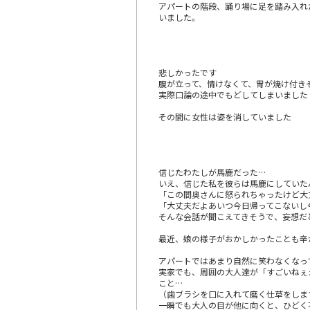
アパートの階段、踊り場に足を踏み入れ
いました。
悲しかったです
腹が立って、情けなくて、胃が焼け付き
実際口論の途中でもどしてしまいました
その間に女性は姿を消していました
信じたわたしが馬鹿だった…
いえ、信じた私を彼らは馬鹿にしていた
「この間奥さんに怒られちゃったけど大
「大丈夫だよあいつ今日帰ってこないし
そんな会話が聞こえてきそうで、妄想だ
最近、娘の様子がおかしかったことも辛
アパートではあまり自然に笑わなくなっ
実家でも、周囲の大人達が「すごいねぇ
こと…
（歯ブラシを口に入れて磨く仕草をしま
一瞬でも大人の目が他に向くと、ひどく