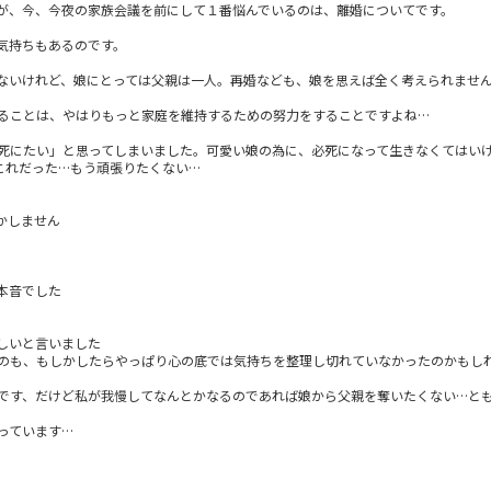
が、今、今夜の家族会議を前にして１番悩んでいるのは、離婚についてです。
気持ちもあるのです。
。
ないけれど、娘にとっては父親は一人。再婚なども、娘を思えば全く考えられませ
ることは、やはりもっと家庭を維持するための努力をすることですよね…
死にたい」と思ってしまいました。可愛い娘の為に、必死になって生きなくてはい
これだった…もう頑張りたくない…
かしません
本音でした
しいと言いました
のも、もしかしたらやっぱり心の底では気持ちを整理し切れていなかったのかもし
です、だけど私が我慢してなんとかなるのであれば娘から父親を奪いたくない…と
っています…