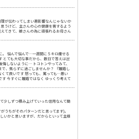
無理が伝わってしまい悪影響なんじゃないか
と思うけど、主さんの心の健康を害するよう
見えてきて、娘さんの為に頑張れるお母さん
に。 悩んで悩んで…一週間に５キロ痩せる
す とても大切な事だから、数日で答えは出
後悔しないように… トコトンやってみて、
まで、焦らずに過ごしませんか？ 『離婚し
くて良いです 怒っても、罵っても…悪い
です 今すぐに離婚ではなく ゆっくり考えて
て少しずつ積み上げていった信用なんて簡
がうちがそのパターンだと思ってます)。
しいかと思いますが、だからといって主様