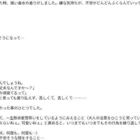
た時、強い香水の香りがしました。嫌な気持ちが、不安がどんどんふくらんでいっ
そうになって…
んでしょうね。
丈夫なんですか～？」
今頃寝てるって」
と思っても振り払えず、苦しくて、苦しくて…………
かった事のひとつでした。
て、一生懸命愛想笑いをしているようにみえること（大人の注意をひこうと笑って
えらいねぇ。可愛いねぇ」と褒めると、いつまでもいつまでもその行為を繰り返し
す。何度も、何度も…）
不安そうな顔をすること…