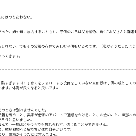
んにはつりあわない。
だった、姉や母に暴力することも）、子供のころは父を憎み、母に“お父さんと離婚
もしれない。でもその父親の存在で苦しむ子供もいるのです。（私がそうだったよう
わってきます。
。酷すぎますﾖﾈ！子育てをフォローする役目をしていない旦那様は子供の親として
ます。体調が良くなると良いですﾈ!
そのときは別れませんでした。
父親を奪うこと、実家が借家のアパートで迷惑をかけること、お金のこと、旦那への
戻ろうと思いました。
なんて…一年ほどたつ今でも忘れられず、信じることができません。
り、結局離婚へと気持ちが進む自分がいます。
あり、主様がそうだとは言えません。