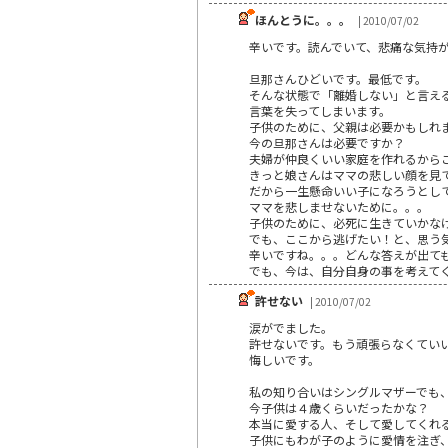
ほんとうに。。。
| 2010/07/02
辛いです。読んでいて、悲痛な気持
旦那さんひどいです。最低です。
そんな状態で「離婚しない」と言え
言葉を失ってしまいます。
子供のために、父親は必要かもしれ
今の旦那さんは必要ですか？
夫婦が仲良くいい家庭を作れるから
きっと娘さんはママの悲しい顔を見
だから一生懸命いい子になろうとし
ママを悲しませないために。。。
子供のために、必死に生きていかな
でも、ここから逃げたい！と、思う
辛いですね。。。どんな答えが出て
でも、今は、自分自身の事を考えて
許せない
| 2010/07/02
涙がでました。
許せないです。もう頑張らなくてい
悔しいです。
私の知り合いはシングルマザーでも
今子供は４歳くらいだったかな？
本当に愛する人、そして愛してくれ
子供にもわが子のように愛情を注ぎ