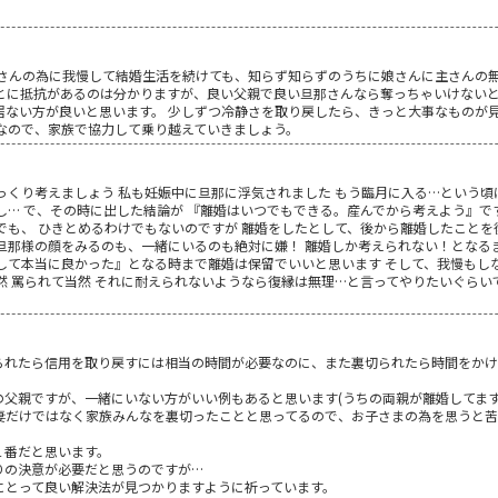
娘さんの為に我慢して結婚生活を続けても、知らず知らずのうちに娘さんに主さんの
ことに抵抗があるのは分かりますが、良い父親で良い旦那さんなら奪っちゃいけない
居ない方が良いと思います。 少しずつ冷静さを取り戻したら、きっと大事なものが
なので、家族で協力して乗り越えていきましょう。
っくり考えましょう 私も妊娠中に旦那に浮気されました もう臨月に入る…という頃
し… で、その時に出した結論が 『離婚はいつでもできる。産んでから考えよう』で
でも、 ひきとめるわけでもないのですが 離婚をしたとして、後から離婚したことを
旦那様の顔をみるのも、一緒にいるのも絶対に嫌！ 離婚しか考えられない！となる
して本当に良かった』となる時まで離婚は保留でいいと思います そして、我慢もしな
然 罵られて当然 それに耐えられないようなら復縁は無理…と言ってやりたいぐらい
られたら信用を取り戻すには相当の時間が必要なのに、また裏切られたら時間をかけ
の父親ですが、一緒にいない方がいい例もあると思います(うちの両親が離婚してます
妻だけではなく家族みんなを裏切ったことと思ってるので、お子さまの為を思うと苦
１番だと思います。
りの決意が必要だと思うのですが…
にとって良い解決法が見つかりますように祈っています。