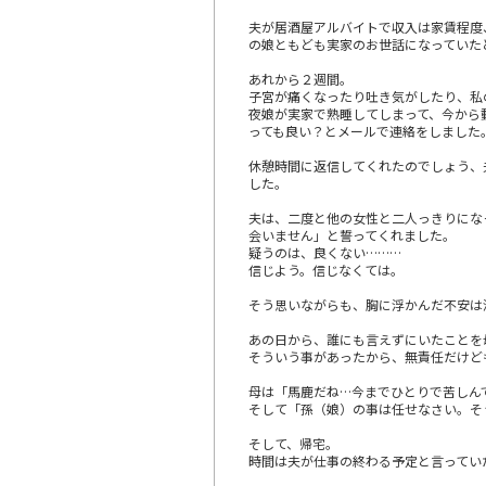
夫が居酒屋アルバイトで収入は家賃程度
の娘ともども実家のお世話になっていた
あれから２週間。
子宮が痛くなったり吐き気がしたり、私
夜娘が実家で熟睡してしまって、今から
っても良い？とメールで連絡をしました
休憩時間に返信してくれたのでしょう、
した。
夫は、二度と他の女性と二人っきりにな
会いません」と誓ってくれました。
疑うのは、良くない………
信じよう。信じなくては。
そう思いながらも、胸に浮かんだ不安は
あの日から、誰にも言えずにいたことを
そういう事があったから、無責任だけど
母は「馬鹿だね…今までひとりで苦しん
そして「孫（娘）の事は任せなさい。そ
そして、帰宅。
時間は夫が仕事の終わる予定と言ってい