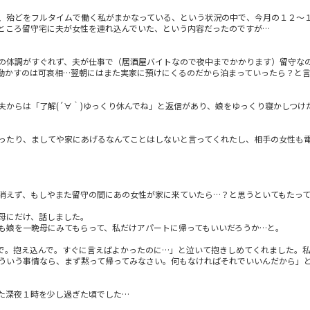
、殆どをフルタイムで働く私がまかなっている、という状況の中で、今月の１２～１
ところ留守宅に夫が女性を連れ込んでいた、という内容だったのですが…
の体調がすぐれず、夫が仕事で（居酒屋バイトなので夜中までかかります）留守な
動かすのは可哀相…翌朝にはまた実家に預けにくるのだから泊まっていったら？と
。
夫からは「了解(´∀｀)ゆっくり休んでね」と返信があり、娘をゆっくり寝かしつけ
ったり、ましてや家にあげるなんてことはしないと言ってくれたし、相手の女性も
消えず、もしやまた留守の間にあの女性が家に来ていたら…？と思うといてもたって
母にだけ、話しました。
も娘を一晩母にみてもらって、私だけアパートに帰ってもいいだろうか…と。
で。抱え込んで。すぐに言えばよかったのに…」と泣いて抱きしめてくれました。
ういう事情なら、まず黙って帰ってみなさい。何もなければそれでいいんだから」
た深夜１時を少し過ぎた頃でした…