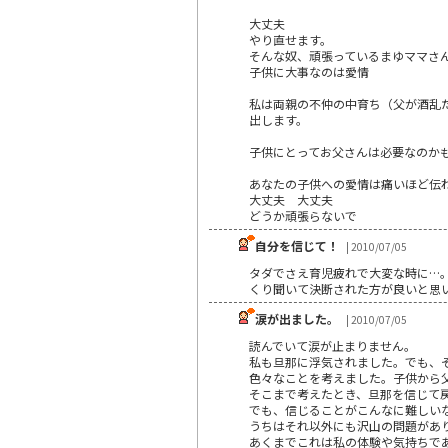
大丈夫
やり直せます。
そんな奴、頑張っているまゆママさ
子供に大事なのは愛情
私は両親の不仲の中育ち（父が酒乱
出します。
子供にとってお父さんは必要なのか
あなたの子供への愛情は痛いほど伝
大丈夫 大丈夫
どうか頑張らないで
自分を信じて！
| 2010/07/05
タダでさえ育児疲れで大変な時に…
くり聞いて決断された方が良いと思い
涙が出ました。
| 2010/07/05
読んでいて涙が止まりません。
私も旦那に浮気されました。でも、
色々なことを考えました。子供から
そこまで考えたとき、旦那を信じて
でも、信じることがこんなに難しい
うちはそれ以外にも沢山の問題があ
あくまでこれは私の体験や気持ちで