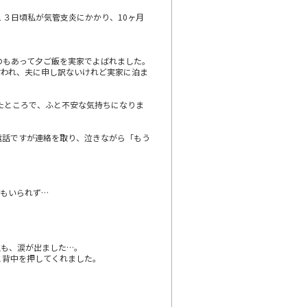
３日頃私が気管支炎にかかり、10ヶ月
のもあって夕ご飯を実家でよばれました。
言われ、夫に申し訳ないけれど実家に泊ま
たところで、ふと不安な気持ちになりま
電話ですが連絡を取り、泣きながら「もう
もいられず…
私も、涙が出ました…。
と背中を押してくれました。