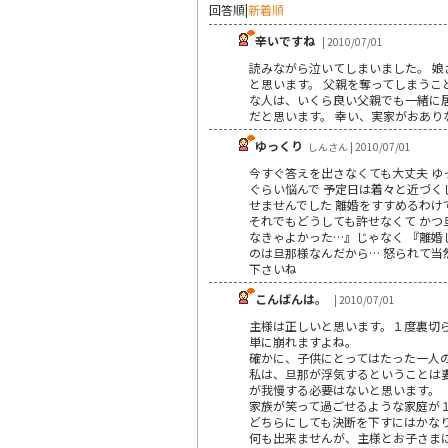
回答順
|
新着順
辛いですね
| 2010/07/01
読みながら泣いてしまいました。 
と思います。 父親を奪ってしまう
な人は、いくら良い父親でも一緒に
だと思います。 幸い、実家がおあり
ゆっくり
しんさん | 2010/07/01
今すぐ答えを出さなくても大丈夫 ゆ
ぐらい悩んで 予定日は着々と近づく
せませんでした 離婚をすすめるわけ
それでもどうしても許せなくて かつ
なきゃよかった…』じゃなく 『離婚
のは旦那様なんだから… 怒られて当
下さいね
こんばんは。
| 2010/07/01
主様は正しいと思います。１度裏切
単に崩れますよね。
確かに、子供にとってはたった一人
私は、旦那が浮気するということは
が我慢する必要はないと思います。
家族が笑って過ごせるような家庭が
どちらにしても決断を下すにはかな
何も出来ませんが、主様とお子さま