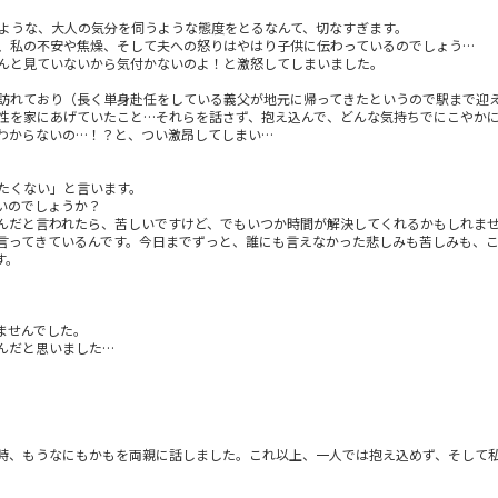
るような、大人の気分を伺うような態度をとるなんて、切なすぎます。
、私の不安や焦燥、そして夫への怒りはやはり子供に伝わっているのでしょう…
んと見ていないから気付かないのよ！と激怒してしまいました。
訪れており（長く単身赴任をしている義父が地元に帰ってきたというので駅まで迎
性を家にあげていたこと…それらを話さず、抱え込んで、どんな気持ちでにこやか
わからないの…！？と、つい激昂してしまい…
たくない」と言います。
いのでしょうか？
んだと言われたら、苦しいですけど、でもいつか時間が解決してくれるかもしれま
言ってきているんです。今日までずっと、誰にも言えなかった悲しみも苦しみも、
す。
ませんでした。
んだと思いました…
時、もうなにもかもを両親に話しました。これ以上、一人では抱え込めず、そして