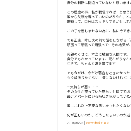
自分の判断は間違っていないと思います
この程度の事、私が我慢すれば…と思う
娘から父親を奪っていいのだろうか、と
離婚して、自分はスッキリするかもしれ
この子を苦しませない為に、私に今でき
でも正直、昨日夫の前で話をしながら「
頑張って頑張って頑張って…その結果が
母親のくせに、本当に駄目な人間です。
自分でもわかっています、死んだりなん
生きて、ちゃんと娘を育てます
でも今だけ、今だけ弱音を吐きたかった
もう頑張りたくない 情けないけれど、
…気持ちが悪くて…
その女性が座っていた座布団も捨ててほ
最近アパートにいる時吐き気がしていた
娘にこれ以上不安な思いをさせたくない
何が正しいのか、どうしたらいいのか迷
|
2010/06/28
の他の相談を見る