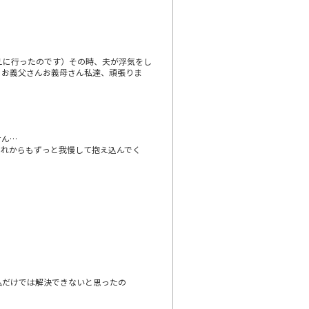
えに行ったのです）その時、夫が浮気をし
にお義父さんお義母さん私達、頑張りま
せん…
これからもずっと我慢して抱え込んでく
私だけでは解決できないと思ったの