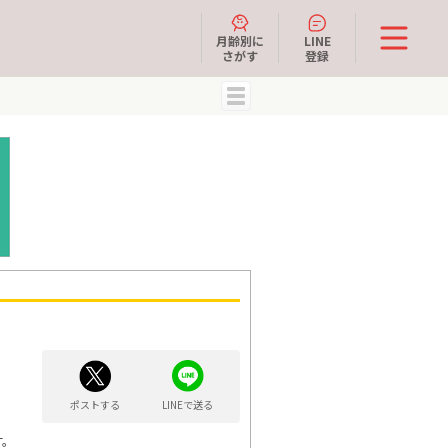
月齢別に
LINE
さがす
登録
MENU
ポストする
LINEで送る
す。