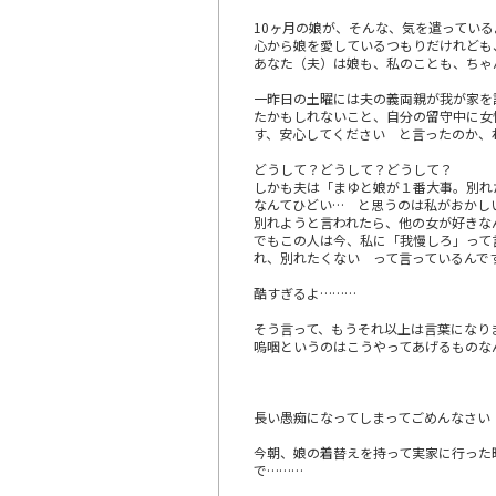
10ヶ月の娘が、そんな、気を遣ってい
心から娘を愛しているつもりだけれども
あなた（夫）は娘も、私のことも、ちゃ
一昨日の土曜には夫の義両親が我が家を
たかもしれないこと、自分の留守中に女
す、安心してください と言ったのか、
どうして？どうして？どうして？
しかも夫は「まゆと娘が１番大事。別れ
なんてひどい… と思うのは私がおかし
別れようと言われたら、他の女が好きな
でもこの人は今、私に「我慢しろ」って
れ、別れたくない って言っているんで
酷すぎるよ………
そう言って、もうそれ以上は言葉になり
嗚咽というのはこうやってあげるものな
長い愚痴になってしまってごめんなさい
今朝、娘の着替えを持って実家に行った
で………