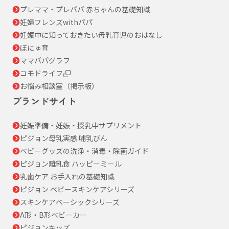
プレママ・プレパパ 赤ちゃんの基礎知識
妊婦フレンズwithパパ
妊娠中に知っておきたい母乳育児のおはなし
ぼにゅ育
ママパパグラフ
コモドライフ
お悩み相談室（掲示板）
ブランドサイト
妊娠準備・妊娠・授乳中サプリメント
ピジョン母乳実感 哺乳びん
ベビーグッズの洗浄・消毒・除菌ガイド
ピジョン離乳食 ハッピーミール
乳歯ケア お手入れの基礎知識
ピジョン ベビースキンケアシリーズ
スキンケアベーシックシリーズ
A形・B形ベビーカー
ピジョンキッズ