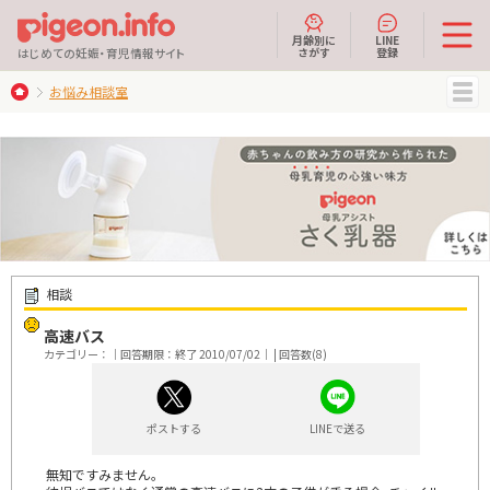
月齢別に
LINE
さがす
登録
はじめての妊娠・育児情報サイト
お悩み相談室
MENU
相談
高速バス
カテゴリー：｜回答期限：終了 2010/07/02｜ | 回答数(8)
ポストする
LINEで送る
無知ですみません｡