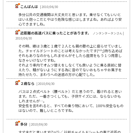
こんばんは
| 2010/06/30
多分公共の交通機関は大丈夫だと思います。乗せなくてもいいと
はいえ抱っこだとやはり危険な感じはしますよね。あればより安
心できますしね。
近距離の高速バスに乗ったことがあります。
ノンタンタータンさん |
2010/06/30
その時、娘は３歳と１歳で２人とも親の膝の上に座らせていまし
た。チャイルドシートのことは考えなかったです(^^;)持ち込めば
それもありなのかもしれませんがそしたら座席をもう１つ用意し
なきゃいけないですね。
それより車内でオムツ替えをしなくても良いように乗る直前に替
えたり、騒がないようにする為に音のでないおもちゃやお菓子を
持たせたり、まわりへの迷惑の方が心配でした。
２歳なら
| 2010/06/30
バスは２点式ベルト（腰ベルト）だと思うので、着けれると思い
ます。ただ、一番きつくしても、子供サイズには、ならないかも
しれませんが…。
安全性を言われると、すべての乗り物において、100％安全なもの
はないので、難しいところですね。
多分
| 2010/06/30
大丈夫だと思います(^o^)／ 以前チャイルドシートの事で近所の