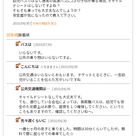
幼児バスではなく通常の高速バスに2才の子供が乗る場合､チャイル
ドシートはしないですよね？
そもそも乗っても大丈夫なんでしょうか？
安全面が気になったので教えて下さい｡
|
2010/06/30
の他の相談を見る
回答順
|
新着順
バスは
| 2010/07/01
いらないです。
公共の乗り物はいらないですよ。
こんにちは
ニモままさん | 2010/06/30
公共交通はいらないとおもいます。 チケットとるときに、一言幼
児がいることを伝えた方がいいですね
公共交通機関は…
| 2010/06/30
チャイルドシートなしでも大丈夫です。
でも、運行している会社によっては、長距離バスは、幼児でも安
全のため膝上はお断り、座席を１つ確保してください、というと
ころもありますので、確認してくださいね～。
先々週くらいに
| 2010/06/30
一歳七ヶ月の息子と乗りました。時間は30分くらいでしたが。無
料で膝に座らせての乗車でした☆