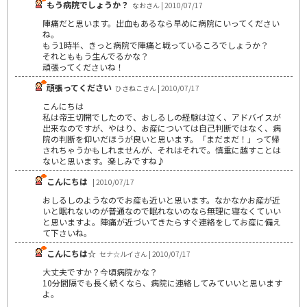
もう病院でしょうか？
なおさん | 2010/07/17
陣痛だと思います。出血もあるなら早めに病院にいってください
ね。
もう1時半、きっと病院で陣痛と戦っているころでしょうか？
それとももう生んでるかな？
頑張ってくださいね！
頑張ってください
ひさねこさん | 2010/07/17
こんにちは
私は帝王切開でしたので、おしるしの経験は泣く、アドバイスが
出来なのですが、やはり、お産については自己判断ではなく、病
院の判断を仰いだほうが良いと思います。「まだまだ！」って帰
されちゃうかもしれませんが、それはそれで。慎重に越すことは
ないと思います。楽しみですね♪
こんにちは
| 2010/07/17
おしるしのようなのでお産も近いと思います。なかなかお産が近
いと眠れないのが普通なので眠れないのなら無理に寝なくていい
と思いますよ。陣痛が近づいてきたらすぐ連絡をしてお産に備え
て下さいね。
こんにちは☆
セナ☆ルイさん | 2010/07/17
大丈夫ですか？今頃病院かな？
10分間隔でも長く続くなら、病院に連絡してみていいと思います
よ。