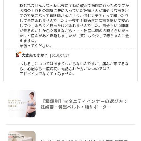
ねむれませんよね～私は夜に７時に破水で病院に行ったのですが
お隣のＬＤＲの部屋に先に入っていた妊婦さんが痛そうな声を出
すので気になって看護師さんに「今、何センチ？」って聞いたり
して全然眠れませんでしたよ～夜中１時過ぎに産声を聞いて安心
して少し眠ろうと思ったけど眠れませんでした。自分もいつ陣痛
が来るのかとか色々考えながら・・・出産は朝の５時ぐらいだっ
たけど産んだあと爆睡しましたが（笑）もう少しで赤ちゃんに会
えますね。
頑張ってください。
大丈夫ですか？
| 2010/07/17
おしるしについてはあまりわからないんですが、痛みが来てるな
ら、心配なら一度病院に電話された方がいいのでは？
アドバイスでなくてすみません。
【種類別】マタニティインナーの選び方：
妊婦帯・骨盤ベルト・腰サポーター