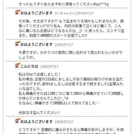
きっともうすぐ会えますね☆頑張ってくださいねp(^^)q
おはようございます
さいちゃんさん | 2010/07/17
その後、大丈夫ですか?? もう生まれてる頃かもしれませんが、頑
張ってください(^O^) 私も、内診の刺激で泣くほど痛くて、こん
なに痛いなら出産はどうなるんだ(ρ＿;)…と思ったら、スンナリ生
まれ、初産で4時間のスピード出産でした!!
おはようございます
| 2010/07/17
今更ですが、かかりつけ産院に問い合わせて見られたらいかがで
しょうか。
こんにちは
| 2010/07/17
私は39wで出産しました！
私の場合､出産の2日前におしるしがあり最初は粘りけのある血だ
ったのですが､途中(おしるしは出産するまで続きました)生理みた
いな血でした｡
私も陣痛がきた日12時ごろに寝て2時から陣痛がきていて2時間し
か休んでいませんでした(;^_^A
ちなみに､陣痛がきて5時間は1人で耐えてました…
元気な子生んでください！
おはようございます
| 2010/07/17
どうですか？ 定期的に痛みがきたなら陣痛の気がしますが、今頃