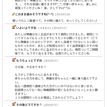
病院かな？ 陣痛なら、そろそろ辛さが出てきた頃かと思いま
す。。 それを前提に書きますがf^_^; 可愛い赤ちゃん、楽しみに
頑張ってくださいね！ 後、少しですo(^^)o
このまま進みそうですね(^-^)
| 2010/07/18
軽いうちにご飯食べて、その時に備えて、ゆっくりしてください♪
いよいよですね
ニモままさん | 2010/07/17
あたしは陣痛はなく出血がありすぐ病院に行きました。病院につ
いてすぐみてもらったらすでに５センチは開いてるとかで（どう
やら陣痛あったみたいですが、あたし自身きづかないくらい弱い
ものだったのか、あたしが鈍感なのか）すぐ血液検査とかその他
もろもろしてるあいだに生まれちゃいました。病院ついて二時間
後です。 もうすぐ会えますね。出産たのしんでくださいね
もうちょっとですね
| 2010/07/17
その後、大丈夫ですか？
もう少しで赤ちゃんに会えますね。
赤ちゃんの力を信じて、陣痛を赤ちゃんと一緒に乗り越えて下さ
い。
私も一度病院へ連絡された方がいいのではないかと思います。
初産婦さんでも一気に陣痛間隔が短くなる方もいらっしゃると聞
きますし、
１０分間隔だったらお電話してみたらどうでしょう？
その後どうですか？
| 2010/07/17