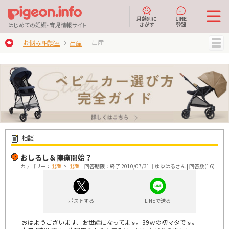
月齢別に
LINE
さがす
登録
はじめての妊娠・育児情報サイト
出産
お悩み相談室
出産
MENU
相談
おしるし＆陣痛開始？
カテゴリー：
出産
>
出産
｜回答期限：終了 2010/07/31｜ゆゆはるさん | 回答数(16)
ポストする
LINEで送る
おはようございます、お世話になってます。39ｗの初マタです。