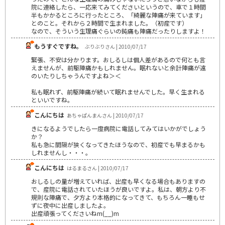
院に連絡したら、一応来てみてくださいというので、車で１時間
半もかかるところに行ったところ、「綺麗な陣痛が来ています」
とのこと。それから２時間で生まれました。（初産です）
なので、そういう生理痛ぐらいの鈍痛も陣痛だったりしますよ！
もうすぐですね。
ぶりぶりさん | 2010/07/17
緊張、不安は分かります。おしるしは個人差があるので何とも言
えませんが、前駆陣痛かもしれません。眠れないと余計陣痛が遠
のいたりしちゃうんですよね＞＜
私も眠れず、前駆陣痛が続いて眠れませんでした。早く生まれる
といいですね。
こんにちは
あちゃぱんまんさん | 2010/07/17
きになるようでしたら一度病院に電話してみてはいかがでしょう
か？
私も急に間隔が狭くなってきたほうなので、初産でも早まるかも
しれませんし・・・。
こんにちは
はるまるさん | 2010/07/17
おしるしの量が増えていれば、出産も早くなる場合もありますの
で、産院に電話されていたほうが良いですよ。私は、朝方より不
規則な陣痛で、夕方より本格的になってきて、もちろん一睡もせ
ずに夜中に出産しましたよ。
出産頑張ってくださいねm(__)m