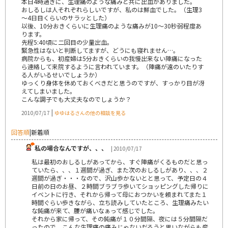
本日4時過ぎに、生理痛のような痛みと共に出血がありました。
おしるしは人それぞれらしいですが、私のは鮮血でした。（生理3
～4日目くらいのサラッとした）
以後、10分おきくらいに生理痛のような痛みが10～30秒弱程度あ
ります。
先程5:40頃に二回目の少量出血。
緊急性はないと判断してますが、どうにも寝れません…。
病院からも、初産婦は5分おきくらいの我慢出来ない陣痛になった
ら連絡して来院するように言われています。（陣痛が遠のいたりす
る人がいるせいでしょうか）
ゆっくり身体を休めておくべきだと思うのですが、すっかり目が冴
えてしまいました。
こんな調子でも大丈夫なのでしょうか？
|
2010/07/17
ゆゆはるさんの他の相談を見る
回答順
|
新着順
私の場合なんですが、、、
| 2010/07/17
私は最初のおしるしがあってから、すぐ陣痛がくるものだと思っ
ていたら、、、１週間が過ぎ、また次のおしるしがあり、、、２
週間が過ぎ・・・なので、沢山歩かないとと思って、予定日の４
日前の日のお昼、２時間ブラブラ歩いてショッピングした帰りに
イベントに行き、それから帰って母におつかいを頼まれてまた１
時間ぐらい歩きながら、立ち読みしていたところ、生理痛みたい
な鈍痛が来て、腰が痛いなぁって感じでした。
それから家に帰って、その鈍痛が１０分間隔、夜には５分間隔だ
ったので、こんな生理痛の痛みじゃないだろうと思いながらも産