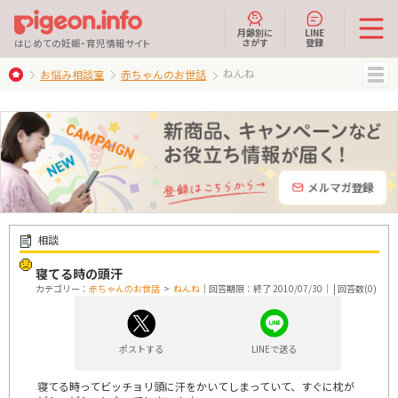
月齢別に
LINE
さがす
登録
はじめての妊娠・育児情報サイト
ねんね
お悩み相談室
赤ちゃんのお世話
MENU
相談
寝てる時の頭汗
カテゴリー：
赤ちゃんのお世話
>
ねんね
｜回答期限：終了 2010/07/30｜ | 回答数(0)
ポストする
LINEで送る
寝てる時ってビッチョリ頭に汗をかいてしまっていて、すぐに枕が