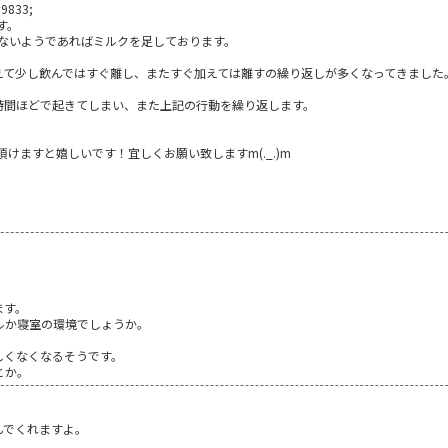
833;
す。
ないようであればミルクを足しております。
えて少し飲んではすぐ離し、またすぐ加えては離すの繰り返しが多くなってきました
時間ほどで起きてしまい、また上記の行動を繰り返します。
けますと嬉しいです！宜しくお願い致しますm(._.)m
ます。
ルか寝室の環境でしょうか。
しくなくなるそうです。
とか。
んでくれますよ。