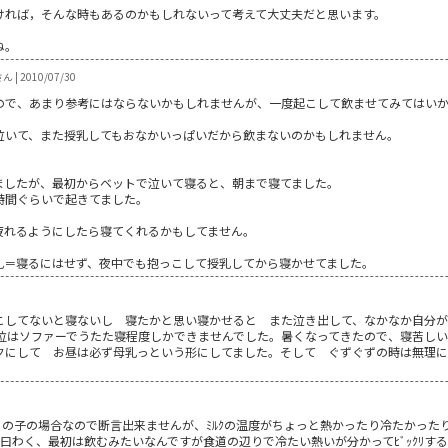
ければ，そんな時もあるのかもしれないって考えて大丈夫だと思います。
ね。
| 2010/07/30
ので、あまり参考にはならないかもしれませんが、一度起こして飲ませてみてはい
泣いて、また授乳してもおなかいっぱいだから飲まないのかもしれません。
ましたが、最初からベットで泣いて寝ると、朝まで寝てました。
時間ぐらいで起きてました。
疲れるようにしたら寝てくれるかもしてません。
乳＝寝るにはせず、夜中でも抱っこして授乳してから寝かせてました。
こしてないと寝ないし 寝たかと思い寝かせると また泣き出して、なかなか自分が
位はソファーでうたた寝程度しかできませんでした。暑くなってきたので、寝苦しい
クにして お昼は必ず母乳っという形にしてました。そして ぐずぐずの時は無理
うちの子の場合なので断言出来ませんが、ﾐﾙｸの温度がちょっと熱かったり冷たかっ
… 母曰わく、最初は飲むみたいなんですが食道の辺りで冷たい熱いが分かってﾋﾞｯｸﾘす