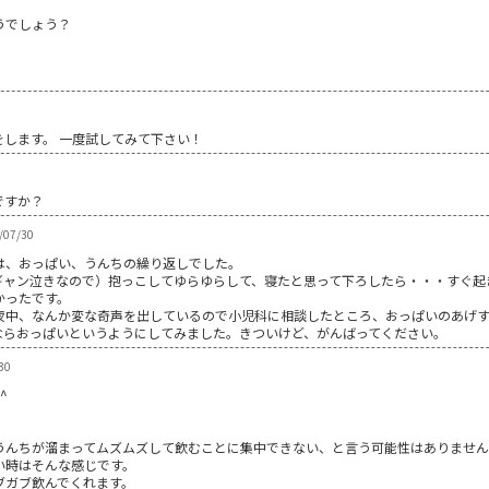
。
うでしょう？
します。 一度試してみて下さい！
ですか？
/07/30
は、おっぱい、うんちの繰り返しでした。
ギャン泣きなので）抱っこしてゆらゆらして、寝たと思って下ろしたら・・・すぐ起
かったです。
夜中、なんか変な奇声を出しているので小児科に相談したところ、おっぱいのあげ
ならおっぱいというようにしてみました。きついけど、がんばってください。
30
^
うんちが溜まってムズムズして飲むことに集中できない、と言う可能性はありませ
い時はそんな感じです。
ブガブ飲んでくれます。