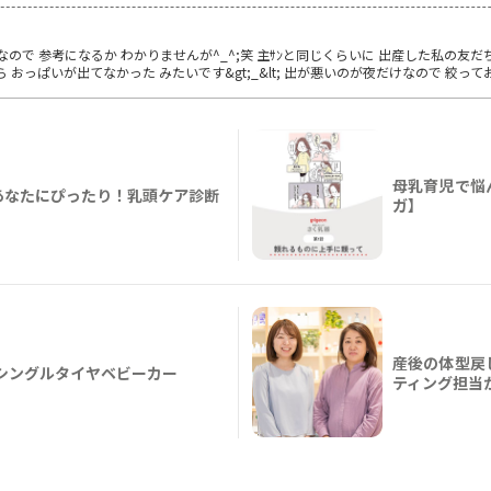
ので 参考になるか わかりませんが^_^;笑 主ｻﾝと同じくらいに 出産した私の友
 おっぱいが出てなかった みたいです&gt;_&lt; 出が悪いのが夜だけなので 絞っ
母乳育児で悩
あなたにぴったり！乳頭ケア診断
ガ】
産後の体型戻
 A形シングルタイヤベビーカー
ティング担当