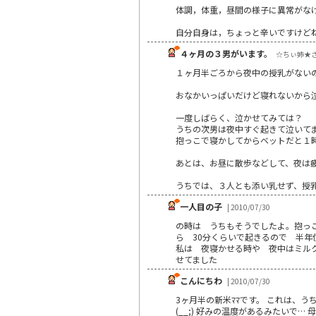
体調，体重，昼間の様子に異常がな
自分自身は，ちょっと辛いですけど
４ヶ月の３男がいます。
☆ちぃ姉★さん 
１ヶ月半ごろから夜中の授乳がない
おなかいっぱいだけど寝れないから
一度しばらく、泣かせてみては？
うちの次男は夜中すぐ起きて泣いて
抱っこで寝かしてからベットだと１
あとは、お昼に散歩などして、夜は
うちでは、３人とも添い乳せず、授
一人目の子
| 2010/07/30
の時は うちもそうでしたよ。抱っ
ら 30分くらいで起きるので 半年
私は 夜寝かせる時や 夜中はミル
せてました
こんにちわ
| 2010/07/30
3ヶ月半の新米ﾏﾏです。 これは、
(__;) 好みの温度があるみたいで