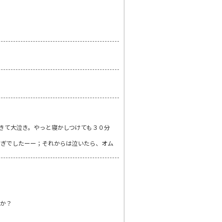
きて大泣き。やっと寝かしつけても３０分
すぎでしたーー；それからは泣いたら、オム
んか？