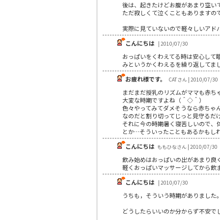
後は、起きたけどお腹があまり空い
ただ寂しくて泣くこともありますの
実際に見ていないので軽々しいアドバ
こんにちは
| 2010/07/30
おっぱいをくわえてる時は安心して
みというかくわえるを繰り返してま
お疲れ様です。
CATさん | 2010/07/30
まだまだ授乳のリズムがママも赤ち
大変な時期ですよね（＾◇＾）
色々やってみてダメそうなら赤ちゃ
なのだと割り切ってじっと見守るだけ
それに今の時期暑く寝苦しいので、
とか…そういったこともあるかもし
こんにちは
ももひなさん | 2010/07/30
飲み始めはおっぱいの出があまり良
軽くおっぱいマッサージしてから飲
こんにちは
| 2010/07/30
うちも，そういう時期がありました
どうしたらいいのか分からず不安で