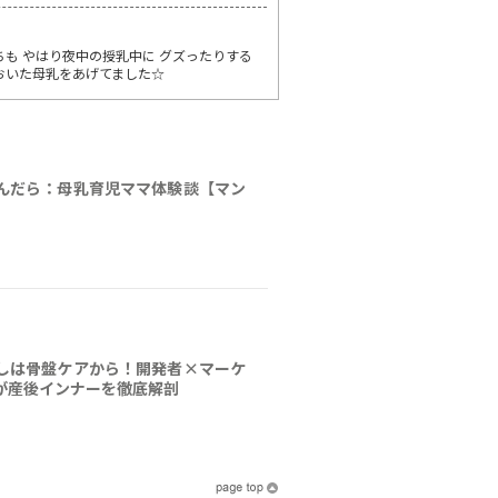
だちも やはり夜中の授乳中に グズったりする
ておいた母乳をあげてました☆
んだら：母乳育児ママ体験談【マン
しは骨盤ケアから！開発者×マーケ
が産後インナーを徹底解剖