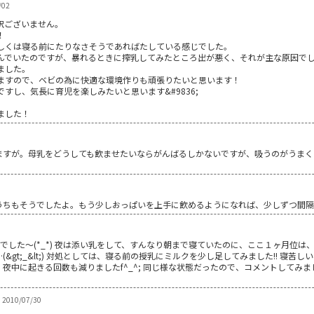
/02
訳ございません。
！
しくは寝る前にたりなさそうであればたしている感じでした。
んでいたのですが、暴れるときに搾乳してみたところ出が悪く、それが主な原因で
ました。
ますので、ベビの為に快適な環境作りも頑張りたいと思います！
すし、気長に育児を楽しみたいと思います&#9836;
ました！
ますが。母乳をどうしても飲ませたいならがんばるしかないですが、吸うのがうまく
うちもそうでしたよ。もう少しおっぱいを上手に飲めるようになれば、少しずつ間
でした～(*_*) 夜は添い乳をして、すんなり朝まで寝ていたのに、ここ１ヶ月位
&gt;_&lt;) 対処としては、寝る前の授乳にミルクを少し足してみました!! 寝
夜中に起きる回数も減りましたf^_^; 同じ様な状態だったので、コメントしてみま
2010/07/30