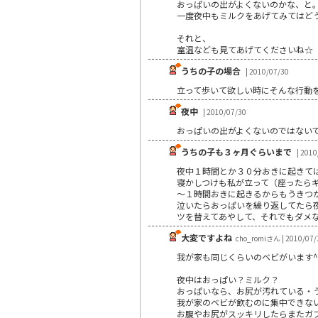
おっぱいの出がよくないのかな、と
一度夜中もミルクをあげてみてはど
それと、
室温なども見てあげてくださいね☆
うちの子の場合
| 2010/07/30
立って歩いて欲しい時にそんな行動を
夜中
| 2010/07/30
おっぱいの出がよくないのではない
うちの子も３ヶ月ぐらいまで
| 2010
夜中１時間とか３０分おきに起きて
寝かしつけも私が立って（座ったら
～１時間おきに起きるからもうきつ
泣いたらおっぱいを繰り返してたら
ツを替えてあやして、それでもダメ
大変ですよね
cho_romiさん | 2010/07/
我が家も同じくらいのベビがいます^
夜中はおっぱい？ミルク？
おっぱいなら、お尻が汚れている・
我が家のベビが飲むのに集中できな
お腹やお尻がスッキリしたらまたガ