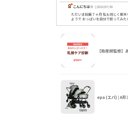
こんにちは☆
| 2010/07/30
ただいま妊娠７ヶ月 私も同じく新米な
ようで おっぱいを自分で絞ってみたら
【助産師監修】
epa (エパ) |