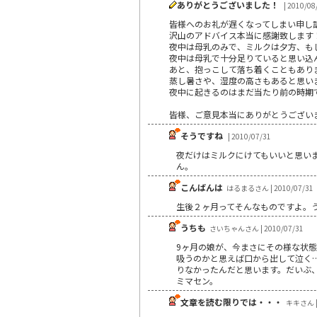
ありがとうございました！
| 2010/08
皆様へのお礼が遅くなってしまい申し
沢山のアドバイス本当に感謝致します
夜中は母乳のみで、ミルクは夕方、も
夜中は母乳で十分足りていると思い込
あと、抱っこして落ち着くこともあり
蒸し暑さや、湿度の高さもあると思い
夜中に起きるのはまだ当たり前の時期で
皆様、ご意見本当にありがとうござい
そうですね
| 2010/07/31
夜だけはミルクにけてもいいと思い
ん。
こんばんは
はるまるさん | 2010/07/31
生後２ヶ月ってそんなものですよ。
うちも
さいちゃんさん | 2010/07/31
9ヶ月の娘が、今まさにその様な状態
吸うのかと思えば口から出して泣く…(
りなかったんだと思います。だいぶ、
ミマセン。
文章を読む限りでは・・・
キキさん | 