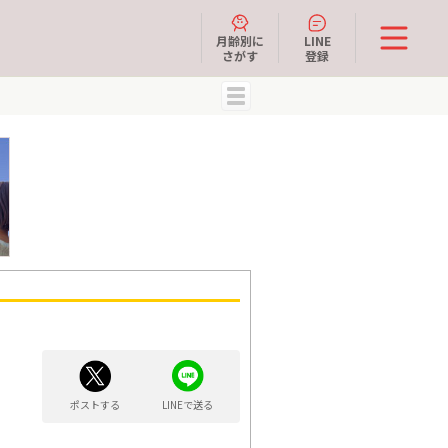
月齢別に
LINE
さがす
登録
MENU
ポストする
LINEで送る