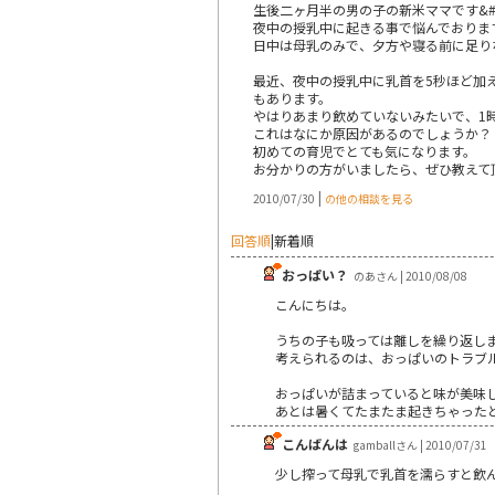
生後二ヶ月半の男の子の新米ママです&#9
夜中の授乳中に起きる事で悩んでおりま
日中は母乳のみで、夕方や寝る前に足り
最近、夜中の授乳中に乳首を5秒ほど加
もあります。
やはりあまり飲めていないみたいで、1
これはなにか原因があるのでしょうか？
初めての育児でとても気になります。
お分かりの方がいましたら、ぜひ教えて頂
|
2010/07/30
の他の相談を見る
回答順
|
新着順
おっぱい？
のあさん | 2010/08/08
こんにちは。
うちの子も吸っては離しを繰り返し
考えられるのは、おっぱいのトラブ
おっぱいが詰まっていると味が美味
あとは暑くてたまたま起きちゃった
こんばんは
gamballさん | 2010/07/31
少し搾って母乳で乳首を濡らすと飲