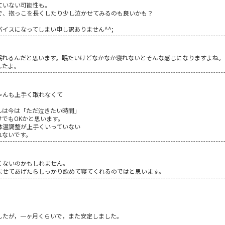
ていない可能性も。
で、抱っこを長くしたり少し泣かせてみるのも良いかも？
イスになってしまい申し訳ありません^^;
眠れるんだと思います。眠たいけどなかなか寝れないとそんな感じになりますよね。
したよ。
ゃんも上手く取れなくて
んは今は「ただ泣きたい時間」
でもOKかと思います。
体温調整が上手くいっていない
れないです。
くないのかもしれません。
ませてあげたらしっかり飲めて寝てくれるのではと思います。
。
したが，一ヶ月くらいで，また安定しました。