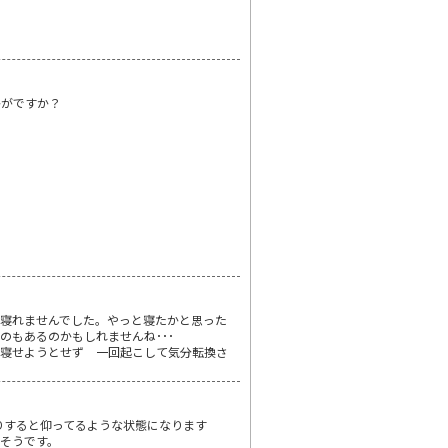
かがですか？
寝れませんでした。やっと寝たかと思った
のもあるのかもしれませんね･･･
に寝せようとせず 一回起こして気分転換さ
たりすると仰ってるような状態になります
るそうです。