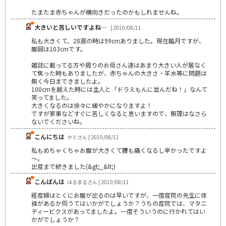
たまたま赤ちゃんが横向きだったのかもしれませんね。
大きいと苦しいですよね…
| 2010/08/11
私も大きくて、28週の時は99cmありました。現在臨月ですが、
腹囲は103cmです。
雑誌に載ってる方や周りのお母さん達はあまり大きい人が居なく
て焦った時もありましたが、赤ちゃんの大きさ・羊水等に問題は
無く今日まできましたよ。
100cmを越えた時には主人と「ドラえもんに並んだね！」なんて
笑ってました。
大きくなるのは徐々に緩やかになりますよ！
ですが家事などすぐに苦しくなると思いますので、無理はなさら
ないでくださいね。
こんにちは
ホミさん | 2010/08/11
私もめちゃくちゃお腹が大きくて腰も痛くなるし辛かったですよ
～。
出産まで続きました(&gt;_&lt;)
こんばんは
はるまるさん | 2010/08/11
経産婦はとくにお腹が出るのは早いですが、一度産院の先生に体
操があるか伺うてはいかがでしょうか？うちの産院では、マタニ
ティービクスがあってましたよ。一度そういうのに行かれてはい
かがでしょうか？