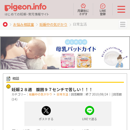
月齢別に
LINE
さがす
登録
はじめての妊娠・育児情報サイト
日常生活
お悩み相談室
妊娠中の気がかり
MENU
相談
妊娠２８週 腹囲９７センチで苦しい！！！
カテゴリー：
妊娠中の気がかり
>
日常生活
｜回答期限：終了 2010/08/24｜ | 回答数
(14)
ポストする
LINEで送る