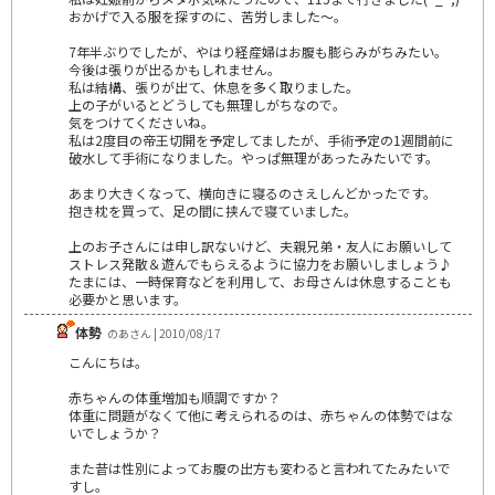
おかげで入る服を探すのに、苦労しました～。
7年半ぶりでしたが、やはり経産婦はお腹も膨らみがちみたい。
今後は張りが出るかもしれません。
私は結構、張りが出て、休息を多く取りました。
上の子がいるとどうしても無理しがちなので。
気をつけてくださいね。
私は2度目の帝王切開を予定してましたが、手術予定の1週間前に
破水して手術になりました。やっぱ無理があったみたいです。
あまり大きくなって、横向きに寝るのさえしんどかったです。
抱き枕を買って、足の間に挟んで寝ていました。
上のお子さんには申し訳ないけど、夫親兄弟・友人にお願いして
ストレス発散＆遊んでもらえるように協力をお願いしましょう♪
たまには、一時保育などを利用して、お母さんは休息することも
必要かと思います。
体勢
のあさん | 2010/08/17
こんにちは。
赤ちゃんの体重増加も順調ですか？
体重に問題がなくて他に考えられるのは、赤ちゃんの体勢ではな
いでしょうか？
また昔は性別によってお腹の出方も変わると言われてたみたいで
すし。