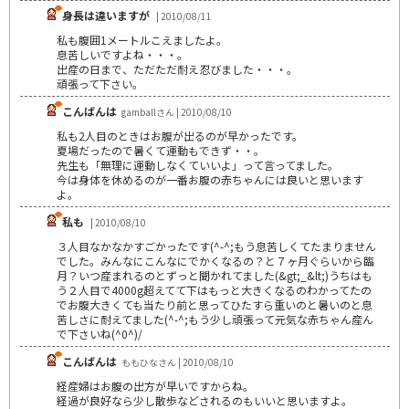
身長は違いますが
| 2010/08/11
私も腹囲1メートルこえましたよ。
息苦しいですよね・・・。
出産の日まで、ただただ耐え忍びました・・・。
頑張って下さい。
こんばんは
gamballさん | 2010/08/10
私も2人目のときはお腹が出るのが早かったです。
夏場だったので暑くて運動もできず・・。
先生も「無理に運動しなくていいよ」って言ってました。
今は身体を休めるのが一番お腹の赤ちゃんには良いと思います
よ。
私も
| 2010/08/10
３人目なかなかすごかったです(^-^;もう息苦しくてたまりません
でした。みんなにこんなにでかくなるの？と７ヶ月ぐらいから臨
月？いつ産まれるのとずっと聞かれてました(&gt;_&lt;)うちはも
う２人目で4000g超えてて下はもっと大きくなるのわかってたの
でお腹大きくても当たり前と思ってひたすら重いのと暑いのと息
苦しさに耐えてました(^-^;もう少し頑張って元気な赤ちゃん産ん
で下さいね(^0^)/
こんばんは
ももひなさん | 2010/08/10
経産婦はお腹の出方が早いですからね。
経過が良好なら少し散歩などされるのもいいと思いますよ。