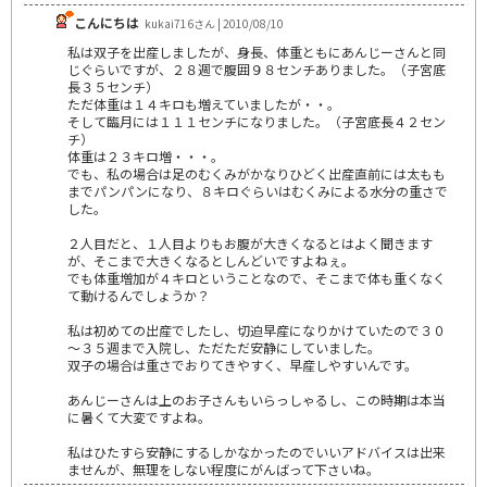
こんにちは
kukai716さん | 2010/08/10
私は双子を出産しましたが、身長、体重ともにあんじーさんと同
じぐらいですが、２８週で腹囲９８センチありました。（子宮底
長３５センチ）
ただ体重は１４キロも増えていましたが・・。
そして臨月には１１１センチになりました。（子宮底長４２セン
チ）
体重は２３キロ増・・・。
でも、私の場合は足のむくみがかなりひどく出産直前には太もも
までパンパンになり、８キロぐらいはむくみによる水分の重さで
した。
２人目だと、１人目よりもお腹が大きくなるとはよく聞きます
が、そこまで大きくなるとしんどいですよねぇ。
でも体重増加が４キロということなので、そこまで体も重くなく
て動けるんでしょうか？
私は初めての出産でしたし、切迫早産になりかけていたので３０
～３５週まで入院し、ただただ安静にしていました。
双子の場合は重さでおりてきやすく、早産しやすいんです。
あんじーさんは上のお子さんもいらっしゃるし、この時期は本当
に暑くて大変ですよね。
私はひたすら安静にするしかなかったのでいいアドバイスは出来
ませんが、無理をしない程度にがんばって下さいね。