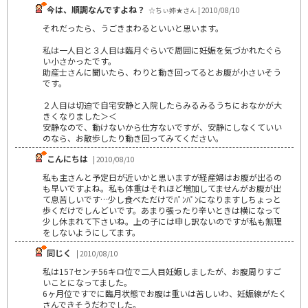
今は、順調なんですよね？
☆ちぃ姉★さん | 2010/08/10
それだったら、うごきまわるといいと思います。
私は一人目と３人目は臨月ぐらいで周囲に妊娠を気づかれたぐら
い小さかったです。
助産士さんに聞いたら、わりと動き回ってるとお腹が小さいそう
です。
２人目は切迫で自宅安静と入院したらみるみるうちにおなかが大
きくなりました＞＜
安静なので、動けないから仕方ないですが、安静にしなくていい
のなら、お散歩したり動き回ってみてください。
こんにちは
| 2010/08/10
私も主さんと予定日が近いかと思いますが経産婦はお腹が出るの
も早いですよね。私も体重はそれほど増加してませんがお腹が出
て息苦しいです…少し食べただけでﾊﾟﾝﾊﾟﾝになりますしちょっと
歩くだけでしんどいです。あまり張ったり辛いときは横になって
少し休まれて下さいね。上の子には申し訳ないのですが私も無理
をしないようにしてます。
同じく
| 2010/08/10
私は157センチ56キロ位で二人目妊娠しましたが、お腹周りすご
いことになってました。
6ヶ月位ですでに臨月状態でお腹は重いは苦しいわ、妊娠線がたく
さんできそうだわでした。