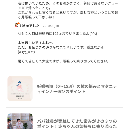
私は働いていたため、そのお腹がきつく、普段は乗らないグリー
ン車で帰ったことも。
これからもっと重くなると思いますが、幸せな証ということで数
ヶ月頑張って下さいね！
105㎝でした
| 2010/08/10
私も２人目は最終的に105㎝までいきましたよ(^^;)
本当苦しいですよね…。
ただ、お気づきの通り産むまで苦しいです。残念ながら
(&gt;_&lt;)
暑くて苦しくて大変ですが、頑張って乗り切ってください。
妊娠初期（0〜15週）の体の悩みとマタニテ
ィインナー選びのポイント
パパ社員が実践してきた歯みがきの３つの
ポイント！赤ちゃんの気持ちに寄り添った