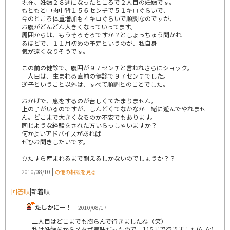
現在、妊娠２８週になったところで２人目の妊娠です。
もともと中肉中背１５６センチで５１キロぐらいで、
今のところ体重増加も４キロぐらいで順調なのですが、
お腹がどんどん大きくなっていってます。
周囲からは、もうそろそろですか？としょっちゅう聞かれ
るほどで、１１月初めの予定というのが、私自身
気が遠くなりそうです。
この前の健診で、腹囲が９７センチと言われさらにショック。
一人目は、生まれる直前の健診で９７センチでした。
逆子ということ以外は、すべて順調とのことでした。
おかげで、息をするのが苦しくてたまりません。
上の子がいるのですが、しんどくてなかなか一緒に遊んでやれませ
ん。どこまで大きくなるのか不安でもあります。
同じような経験をされた方いらっしゃいますか？
何かよいアドバイスがあれば
ぜひお聞きしたいです。
ひたすら産まれるまで耐えるしかないのでしょうか？？
|
2010/08/10
の他の相談を見る
回答順
|
新着順
たしかにー！
| 2010/08/17
二人目はどこまでも膨らんで行きましたね（笑）
私は妊娠前からメタボ気味だったので、115まで行きました(^_^;)